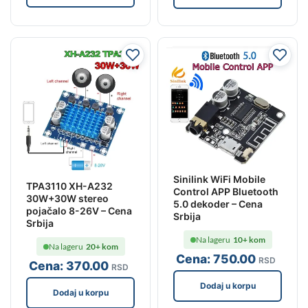
Sinilink WiFi Mobile
TPA3110 XH-A232
Control APP Bluetooth
30W+30W stereo
5.0 dekoder – Cena
pojačalo 8-26V – Cena
Srbija
Srbija
Na lageru
10+ kom
Na lageru
20+ kom
Cena:
750
.00
RSD
Cena:
370
.00
RSD
Dodaj u korpu
Dodaj u korpu