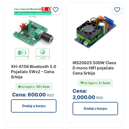
IRS2092S 500W Class
XH-A158 Bluetooth 5.0
D mono HIFI pojačalo
Pojačalo 5Wx2 – Cena
Cena Srbija
Srbija
Na lageru
5+ kom
Na lageru
10+ kom
Cena:
Cena:
600
.00
RSD
2,000
.00
RSD
Dodaj u korpu
Dodaj u korpu