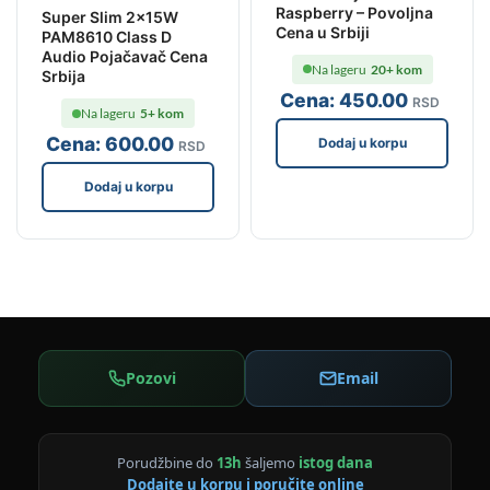
Raspberry – Povoljna
Super Slim 2x15W
Cena u Srbiji
PAM8610 Class D
Audio Pojačavač Cena
Na lageru
20+ kom
Srbija
Cena:
450
.00
RSD
Na lageru
5+ kom
Cena:
600
.00
Dodaj u korpu
RSD
Dodaj u korpu
Pozovi
Email
Porudžbine do
13h
šaljemo
istog dana
Dodajte u korpu i poručite online