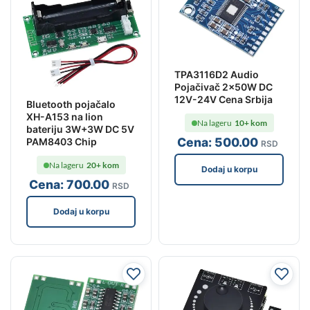
TPA3116D2 Audio
Pojačivač 2x50W DC
12V-24V Cena Srbija
Bluetooth pojačalo
XH-A153 na lion
Na lageru
10+ kom
bateriju 3W+3W DC 5V
Cena:
500
.00
PAM8403 Chip
RSD
Na lageru
20+ kom
Dodaj u korpu
Cena:
700
.00
RSD
Dodaj u korpu