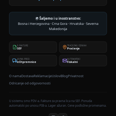
🌍
Šaljemo i u inostranstvo:
Bosna i Hercegovina · Crna Gora · Hrvatska · Severna
Makedonija
E-FAKTURE
TRACKING ODMAH
SEF
Praćenje
JAVNA PRED.
AUTOMATSKI
eOtpremnice
Fiskalni
O nama
Dostava
Reklamacije
Uslovi
Blog
Privatnost
Odricanje od odgovornosti
U sistemu smo PDV-a. Fakture za pravna lica na SEF. Ponuda
automatski po unosu PIB-a. Lager ažuran. Cene podložne promenama.