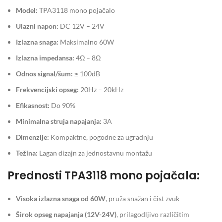
Model:
TPA3118 mono pojačalo
Ulazni napon:
DC 12V – 24V
Izlazna snaga:
Maksimalno 60W
Izlazna impedansa:
4Ω – 8Ω
Odnos signal/šum:
≥ 100dB
Frekvencijski opseg:
20Hz – 20kHz
Efikasnost:
Do 90%
Minimalna struja napajanja:
3A
Dimenzije:
Kompaktne, pogodne za ugradnju
Težina:
Lagan dizajn za jednostavnu montažu
Prednosti TPA3118 mono pojačala:
Visoka izlazna snaga od 60W
, pruža snažan i čist zvuk
Širok opseg napajanja (12V-24V)
, prilagodljivo različitim