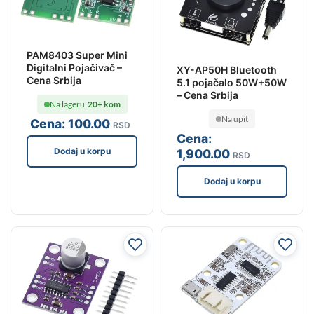
PAM8403 Super Mini
Digitalni Pojačivač –
XY-AP50H Bluetooth
Cena Srbija
5.1 pojačalo 50W+50W
– Cena Srbija
Na lageru
20+ kom
Na upit
Cena:
100
.00
RSD
Cena:
Dodaj u korpu
1,900
.00
RSD
Dodaj u korpu