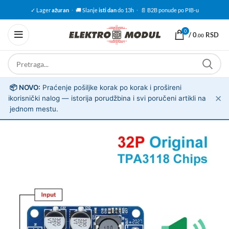
✓ Lager
ažuran
·
🚚 Slanje
isti dan
do 13h
·
📄 B2B ponude po PIB-u
0
/
0
RSD
.00
📦 NOVO:
Praćenje pošiljke korak po korak i prošireni
✕
ℹ️
korisnički nalog — istorija porudžbina i svi poručeni artikli na
jednom mestu.