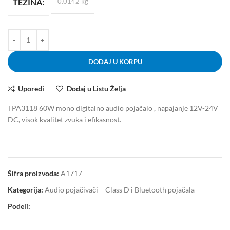
TEŽINA
0.0142 kg
DODAJ U KORPU
Uporedi
Dodaj u Listu Želja
TPA3118 60W mono digitalno audio pojačalo , napajanje 12V-24V
DC, visok kvalitet zvuka i efikasnost.
Šifra proizvoda:
A1717
Kategorija:
Audio pojačivači – Class D i Bluetooth pojačala
Podeli: