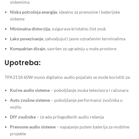
sistemima
Niska potrošnja energije
, idealno za prenosive i baterijske
sisteme
Minimalna distorzija
, osigurava kristalno čist zvuk
Lako povezivanje
, zahvaljujući jasno označenim terminalima
Kompaktan dizajn
, savršen za ugradnju u male prostore
Upotreba:
TPA3118 60W mono digitalno audio pojačalo se može koristiti za:
Kućne audio sisteme
– poboljšanje zvuka televizora i računara
Auto zvučne sisteme
– poboljšanje performansi zvučnika u
vozilu
DIY zvučnike
– izrada prilagođenih audio rešenja
Prenosne audio sisteme
– napajanje putem baterija za mobilne
projekte