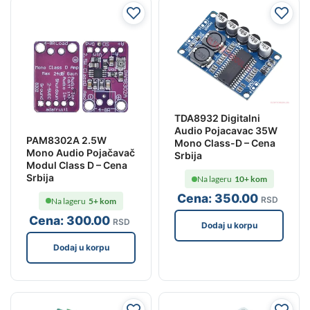
TDA8932 Digitalni
Audio Pojacavac 35W
PAM8302A 2.5W
Mono Class-D – Cena
Mono Audio Pojačavač
Srbija
Modul Class D – Cena
Srbija
Na lageru
10+ kom
Cena:
350
.00
RSD
Na lageru
5+ kom
Cena:
300
.00
RSD
Dodaj u korpu
Dodaj u korpu