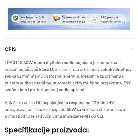
OPIS
TPA3118 60W mono digitalno audio pojačalo
je kompaktan i
moćan
pojačavač klase D
, dizajniran za pružanje
visokokvalitetnog
zvuka
uz minimalnu potrošnju energije. Idealan je za primenu u
kućnim audio sistemima, automobilskim zvučnim projektima, DIY
zvučnicima i profesionalnoj audio opremi.
Pojačalo radi sa
DC napajanjem u rasponu od 12V do 24V
,
omogućavajući izlaznu snagu do
60W
sa visokom efikasnošću, a
kompatibilno je sa zvučnicima
impedanse 4Ω do 8Ω.
Specifikacije proizvoda: