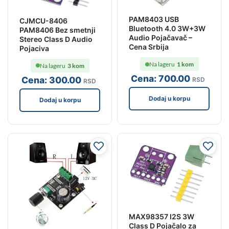
PAM8403 USB
CJMCU-8406
Bluetooth 4.0 3W+3W
PAM8406 Bez smetnji
Audio Pojačavač –
Stereo Class D Audio
Cena Srbija
Pojaciva
Na lageru
1 kom
Na lageru
3 kom
Cena:
700
.00
Cena:
300
.00
RSD
RSD
Dodaj u korpu
Dodaj u korpu
MAX98357 I2S 3W
Class D Pojačalo za