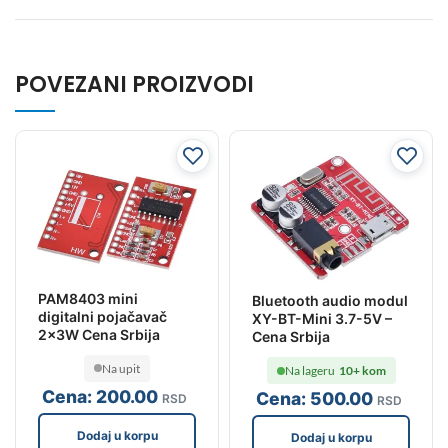
POVEZANI PROIZVODI
PAM8403 mini
Bluetooth audio modul
digitalni pojačavač
XY-BT-Mini 3.7-5V –
2x3W Cena Srbija
Cena Srbija
Na upit
Na lageru
10+ kom
Cena:
200
.00
Cena:
500
.00
RSD
RSD
Dodaj u korpu
Dodaj u korpu