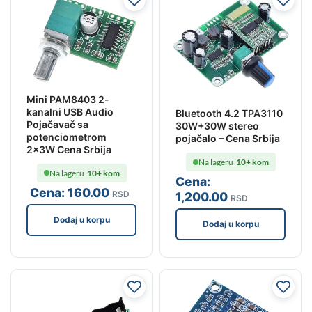
Mini PAM8403 2-
kanalni USB Audio
Bluetooth 4.2 TPA3110
Pojačavač sa
30W+30W stereo
potenciometrom
pojačalo – Cena Srbija
2x3W Cena Srbija
Na lageru
10+ kom
Na lageru
10+ kom
Cena:
Cena:
160
.00
RSD
1,200
.00
RSD
Dodaj u korpu
Dodaj u korpu