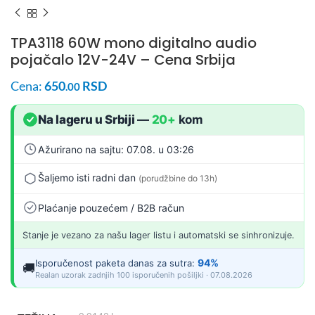
TPA3118 60W mono digitalno audio
pojačalo 12V-24V – Cena Srbija
Cena:
650
RSD
.00
Na lageru u Srbiji
—
20+
kom
Ažurirano na sajtu: 07.08. u 03:26
Šaljemo isti radni dan
(porudžbine do 13h)
Plaćanje pouzećem / B2B račun
Stanje je vezano za našu lager listu i automatski se sinhronizuje.
94%
Isporučenost paketa danas za sutra:
🚚
Realan uzorak zadnjih 100 isporučenih pošiljki · 07.08.2026