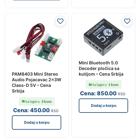
Mini Bluetooth 5.0
Decoder pločica sa
PAM8403 Mini Stereo
kutijom – Cena Srbija
Audio Pojacavac 2x3W
Na lageru
1 kom
Class-D 5V – Cena
Srbija
Cena:
850
.00
RSD
Na lageru
3 kom
Dodaj u korpu
Cena:
450
.00
RSD
Dodaj u korpu