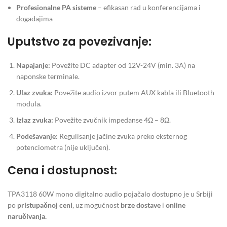
Profesionalne PA sisteme
– efikasan rad u konferencijama i
događajima
Uputstvo za povezivanje:
Napajanje:
Povežite DC adapter od 12V-24V (min. 3A) na
naponske terminale.
Ulaz zvuka:
Povežite audio izvor putem AUX kabla ili Bluetooth
modula.
Izlaz zvuka:
Povežite zvučnik impedanse 4Ω – 8Ω.
Podešavanje:
Regulisanje jačine zvuka preko eksternog
potenciometra (nije uključen).
Cena i dostupnost:
TPA3118 60W mono digitalno audio pojačalo dostupno je u Srbiji
po
pristupačnoj ceni
, uz mogućnost
brze dostave
i
online
naručivanja.