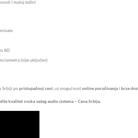
nosti i maloj težini
rminale
do 8Ω
ciometra (nije uključen)
Srbiji po
pristupačnoj ceni
, uz mogućnost
online poručivanja
i
brze dos
e kvalitet zvuka vašeg audio sistema – Cena Srbija.