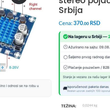
stereo poja
Srbija
Cena:
370
RSD
.00
Na lageru u Srbiji
—
Ažurirano na sajtu: 09.08
Šaljemo prvog radnog dan
Plaćanje pouzećem / B2B
Stanje je vezano za našu lager l
lno i odnosi se na robu u
Isporučenost paketa danas 
🚚
Realan uzorak zadnjih 100 isporuč
TEŽINA
0.0244 kg