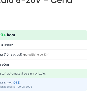
čalo 8-26V – Cena
20+
kom
. u 08:02
a (10. avgust)
(porudžbine do 13h)
 račun
istu i automatski se sinhronizuje.
96%
za sutra:
enih pošiljki · 09.08.2026