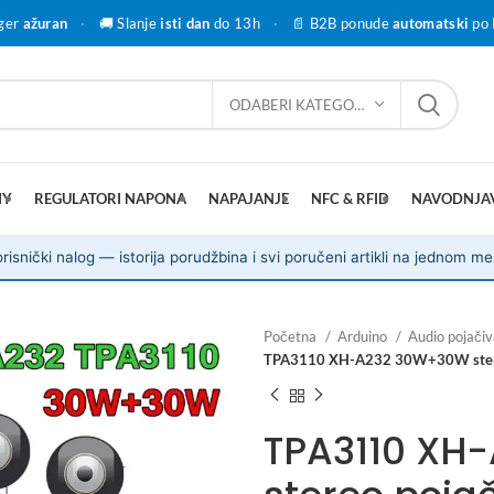
ger
ažuran
·
🚚 Slanje
isti dan
do 13h
·
📄 B2B ponude
automatski
po 
ODABERI KATEGORIJU
IY
REGULATORI NAPONA
NAPAJANJE
NFC & RFID
NAVODNJA
risnički nalog — istorija porudžbina i svi poručeni artikli na jednom me
Početna
Arduino
Audio pojačiv
TPA3110 XH-A232 30W+30W stereo
TPA3110 XH