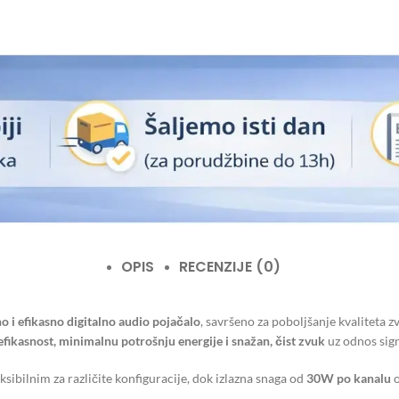
OPIS
RECENZIJE (0)
 i efikasno digitalno audio pojačalo
, savršeno za poboljšanje kvaliteta
efikasnost, minimalnu potrošnju energije i snažan, čist zvuk
uz odnos sig
leksibilnim za različite konfiguracije, dok izlazna snaga od
30W po kanalu
o