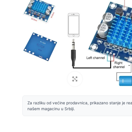
Uvećaj sliku
Za razliku od većine prodavnica, prikazano stanje je rea
našem magacinu u Srbiji.