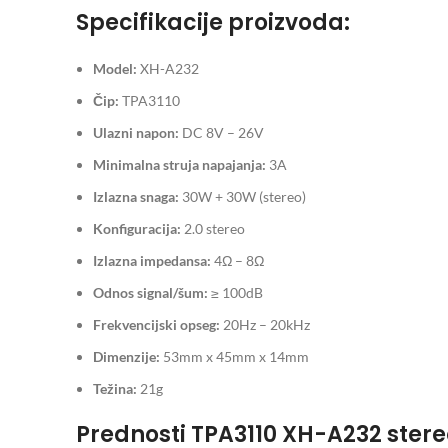
Specifikacije proizvoda:
Model:
XH-A232
Čip:
TPA3110
Ulazni napon:
DC 8V – 26V
Minimalna struja napajanja:
3A
Izlazna snaga:
30W + 30W (stereo)
Konfiguracija:
2.0 stereo
Izlazna impedansa:
4Ω – 8Ω
Odnos signal/šum:
≥ 100dB
Frekvencijski opseg:
20Hz – 20kHz
Dimenzije:
53mm x 45mm x 14mm
Težina:
21g
Prednosti TPA3110 XH-A232 stere