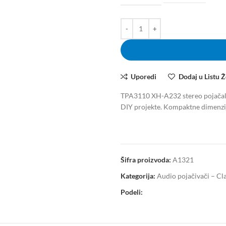
Uporedi
Dodaj u Listu Ž
TPA3110 XH-A232 stereo pojačal
DIY projekte. Kompaktne dimenzije,
Šifra proizvoda:
A1321
Kategorija:
Audio pojačivači – Cla
Podeli: