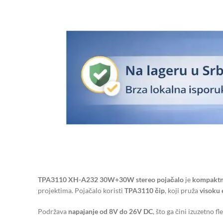
TPA3110 XH-A232 30W+30W stereo pojačalo
je
kompaktno
projektima. Pojačalo koristi
TPA3110 čip
, koji pruža
visoku 
Podržava
napajanje od 8V do 26V DC
, što ga čini izuzetno f