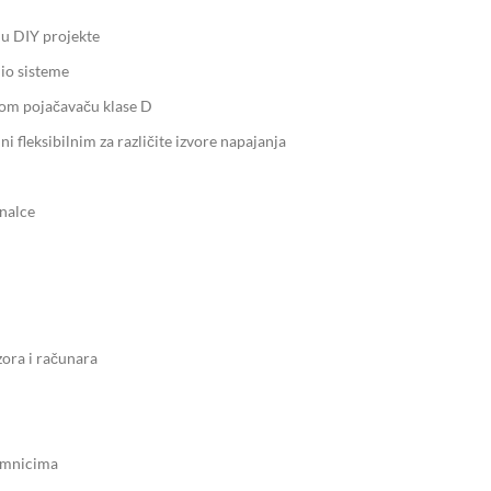
 u DIY projekte
io sisteme
nom pojačavaču klase D
 fleksibilnim za različite izvore napajanja
nalce
zora i računara
jemnicima