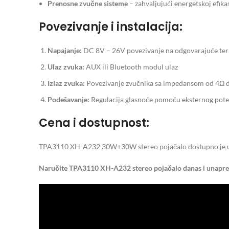
Prenosne zvučne sisteme
– zahvaljujući energetskoj efikas
Povezivanje i instalacija:
Napajanje:
DC 8V – 26V povezivanje na odgovarajuće te
Ulaz zvuka:
AUX ili Bluetooth modul ulaz
Izlaz zvuka:
Povezivanje zvučnika sa impedansom od 4Ω 
Podešavanje:
Regulacija glasnoće pomoću eksternog poten
Cena i dostupnost:
TPA3110 XH-A232 30W+30W stereo pojačalo dostupno je u 
Naručite TPA3110 XH-A232 stereo pojačalo danas i unapredit