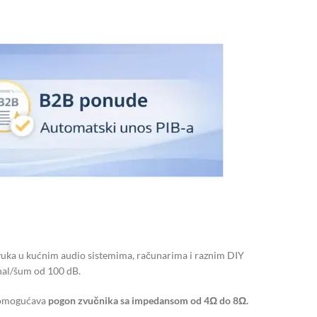
 zvuka u kućnim audio sistemima, računarima i raznim DIY
nal/šum od 100 dB.
mogućava
pogon zvučnika sa impedansom od 4Ω do 8Ω.