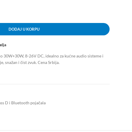
DODAJ U KORPU
elja
o 30W+30W, 8-26V DC, idealno za kućne audio sisteme i
 snažan i čist zvuk. Cena Srbija.
ss D i Bluetooth pojačala