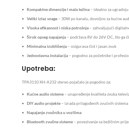
Kompaktne dimenzije i mala težina
– idealno za ugradnju
Veliki izlaz snage
– 30W po kanalu, dovoljno za kućne aud
Visoka efikasnost i niska potrošnja
– zahvaljujući digital
Širok opseg napajanja
– podržava 8V do 26V DC, što ga čini
Minimalna izobličenja
– osigurava čist i jasan zvuk
Jednostavna instalacija
– pogodno za početnike i profesio
Upotreba:
TPA3110 XH-A232 stereo pojačalo je pogodno za:
Kućne audio sisteme
– unapređenje kvaliteta zvuka televi
DIY audio projekte
– izrada prilagođenih zvučnih sistema
Napajanje zvučnika u vozilima
Bluetooth zvučne sisteme
– povezivanje sa bežičnim pri