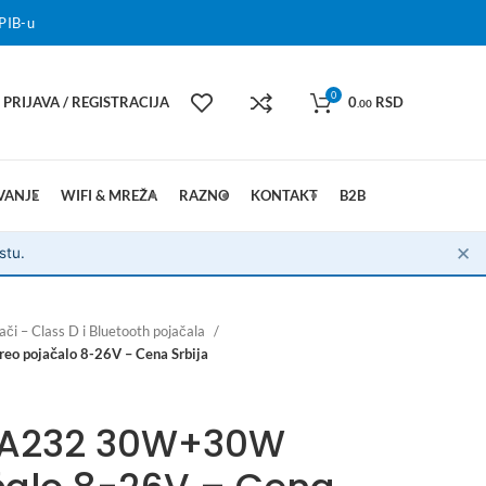
PIB-u
0
PRIJAVA / REGISTRACIJA
0
RSD
.00
VANJE
WIFI & MREŽA
RAZNO
KONTAKT
B2B
✕
stu.
ači – Class D i Bluetooth pojačala
 pojačalo 8-26V – Cena Srbija
-A232 30W+30W