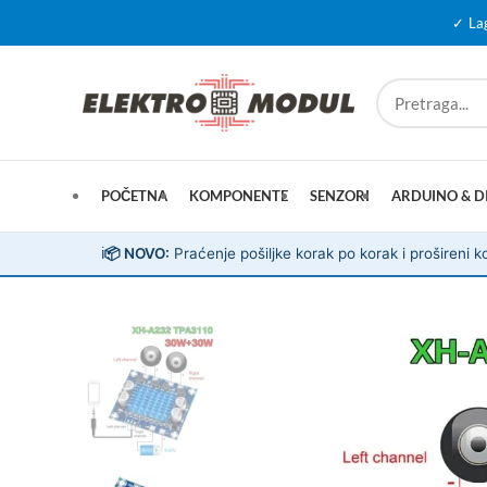
✓ La
POČETNA
KOMPONENTE
SENZORI
ARDUINO & D
ℹ️
📦 NOVO:
Praćenje pošiljke korak po korak i prošireni ko