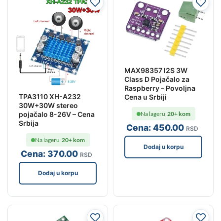
MAX98357 I2S 3W
Class D Pojačalo za
Raspberry – Povoljna
TPA3110 XH-A232
Cena u Srbiji
30W+30W stereo
pojačalo 8-26V – Cena
Na lageru
20+ kom
Srbija
Cena:
450
.00
RSD
Na lageru
20+ kom
Dodaj u korpu
Cena:
370
.00
RSD
Dodaj u korpu