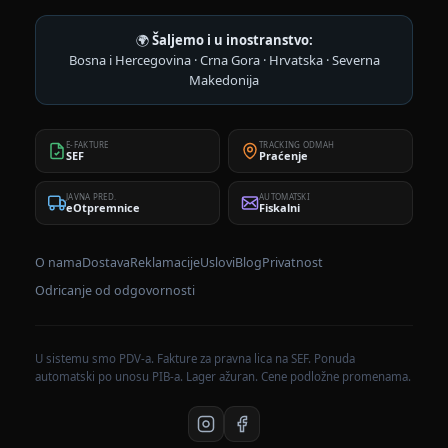
🌍
Šaljemo i u inostranstvo:
Bosna i Hercegovina · Crna Gora · Hrvatska · Severna
Makedonija
E-FAKTURE
TRACKING ODMAH
SEF
Praćenje
JAVNA PRED.
AUTOMATSKI
eOtpremnice
Fiskalni
O nama
Dostava
Reklamacije
Uslovi
Blog
Privatnost
Odricanje od odgovornosti
U sistemu smo PDV-a. Fakture za pravna lica na SEF. Ponuda
automatski po unosu PIB-a. Lager ažuran. Cene podložne promenama.