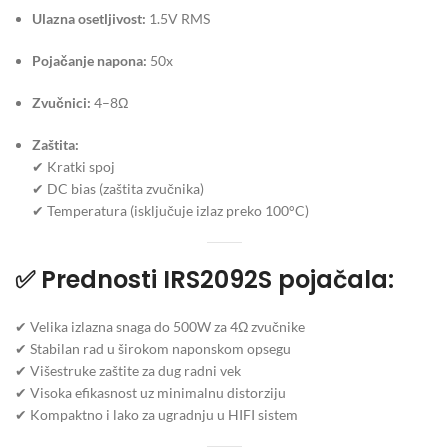
Ulazna osetljivost:
1.5V RMS
Pojačanje napona:
50x
Zvučnici:
4–8Ω
Zaštita:
✔ Kratki spoj
✔ DC bias (zaštita zvučnika)
✔ Temperatura (isključuje izlaz preko 100°C)
✅
Prednosti IRS2092S pojačala:
✔ Velika izlazna snaga do 500W za 4Ω zvučnike
✔ Stabilan rad u širokom naponskom opsegu
✔ Višestruke zaštite za dug radni vek
✔ Visoka efikasnost uz minimalnu distorziju
✔ Kompaktno i lako za ugradnju u HIFI sistem