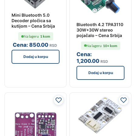
Mini Bluetooth 5.0
Decoder pločica sa
Bluetooth 4.2 TPA3110
kutijom – Cena Srbija
30W+30W stereo
pojačalo – Cena Srbija
Na lageru
1 kom
Cena:
850
.00
RSD
Na lageru
10+ kom
Cena:
Dodaj u korpu
1,200
.00
RSD
Dodaj u korpu