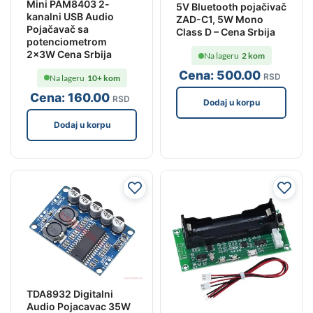
Mini PAM8403 2-
5V Bluetooth pojačivač
kanalni USB Audio
ZAD-C1, 5W Mono
Pojačavač sa
Class D – Cena Srbija
potenciometrom
2x3W Cena Srbija
Na lageru
2 kom
Cena:
500
.00
RSD
Na lageru
10+ kom
Cena:
160
.00
RSD
Dodaj u korpu
Dodaj u korpu
TDA8932 Digitalni
Audio Pojacavac 35W