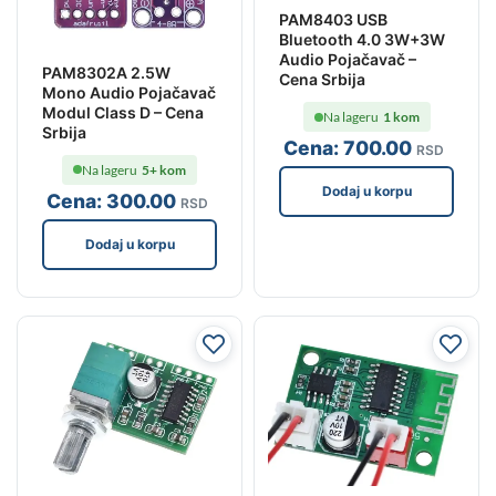
PAM8403 USB
Bluetooth 4.0 3W+3W
Audio Pojačavač –
PAM8302A 2.5W
Cena Srbija
Mono Audio Pojačavač
Modul Class D – Cena
Na lageru
1 kom
Srbija
Cena:
700
.00
RSD
Na lageru
5+ kom
Dodaj u korpu
Cena:
300
.00
RSD
Dodaj u korpu