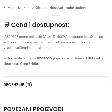
Audio izlaz ima zaštitu, ali
izbegavaj kratke spojeve
🛒
Cena i dostupnost:
IRS2092S mono pojačalo (Class D, 500W) dostupno je u Srbiji po
konkurentnoj ceni, sa brzom isporukom. Idealan izbor za
visokokvalitetni audio sistem.
🔹
Naručite odmah – IRS2092S pojačalo uz vrhunski HIFI zvuk i
sigurnost! Cena Srbija.
RECENZIJE (0)
POVEZANI PROIZVODI