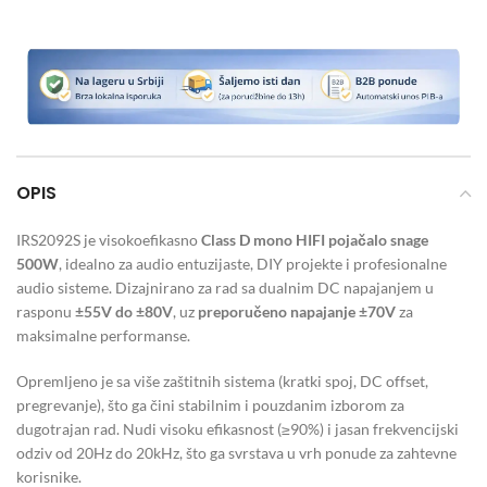
OPIS
IRS2092S je visokoefikasno
Class D mono HIFI pojačalo snage
500W
, idealno za audio entuzijaste, DIY projekte i profesionalne
audio sisteme. Dizajnirano za rad sa dualnim DC napajanjem u
rasponu
±55V do ±80V
, uz
preporučeno napajanje ±70V
za
maksimalne performanse.
Opremljeno je sa više zaštitnih sistema (kratki spoj, DC offset,
pregrevanje), što ga čini stabilnim i pouzdanim izborom za
dugotrajan rad. Nudi visoku efikasnost (≥90%) i jasan frekvencijski
odziv od 20Hz do 20kHz, što ga svrstava u vrh ponude za zahtevne
korisnike.