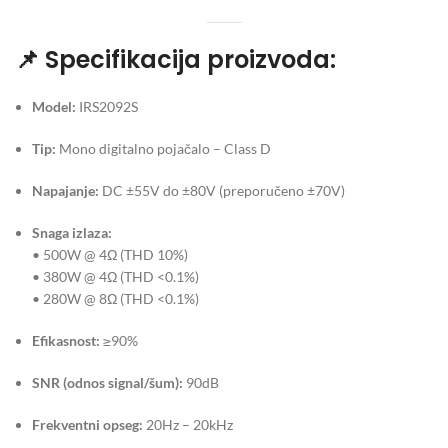
📌
Specifikacija proizvoda:
Model:
IRS2092S
Tip:
Mono digitalno pojačalo – Class D
Napajanje:
DC ±55V do ±80V (preporučeno ±70V)
Snaga izlaza:
• 500W @ 4Ω (THD 10%)
• 380W @ 4Ω (THD <0.1%)
• 280W @ 8Ω (THD <0.1%)
Efikasnost:
≥90%
SNR (odnos signal/šum):
90dB
Frekventni opseg:
20Hz – 20kHz