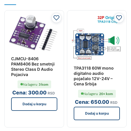
CJMCU-8406
PAM8406 Bez smetnji
TPA3118 60W mono
Stereo Class D Audio
digitalno audio
Pojaciva
pojačalo 12V-24V –
Cena Srbija
Na lageru
3 kom
Cena:
300
.00
RSD
Na lageru
20+ kom
Cena:
650
.00
RSD
Dodaj u korpu
Dodaj u korpu