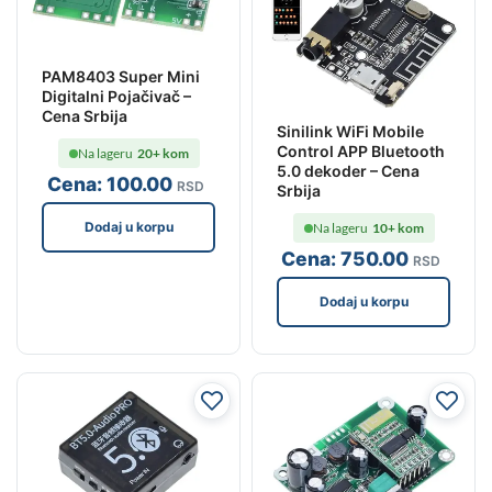
PAM8403 Super Mini
Digitalni Pojačivač –
Cena Srbija
Sinilink WiFi Mobile
Control APP Bluetooth
Na lageru
20+ kom
5.0 dekoder – Cena
Cena:
100
.00
RSD
Srbija
Dodaj u korpu
Na lageru
10+ kom
Cena:
750
.00
RSD
Dodaj u korpu