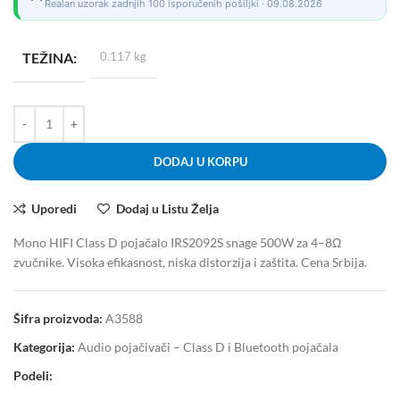
Realan uzorak zadnjih 100 isporučenih pošiljki · 09.08.2026
TEŽINA
0.117 kg
DODAJ U KORPU
Uporedi
Dodaj u Listu Želja
Mono HIFI Class D pojačalo IRS2092S snage 500W za 4–8Ω
zvučnike. Visoka efikasnost, niska distorzija i zaštita. Cena Srbija.
Šifra proizvoda:
A3588
Kategorija:
Audio pojačivači – Class D i Bluetooth pojačala
Podeli: