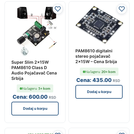
PAM8610 digitalni
stereo pojačavač
2x15W – Cena Srbija
Super Slim 2x15W
PAM8610 Class D
Na lageru
20+ kom
Audio Pojačavač Cena
Srbija
Cena:
435
.00
RSD
Na lageru
5+ kom
Dodaj u korpu
Cena:
600
.00
RSD
Dodaj u korpu