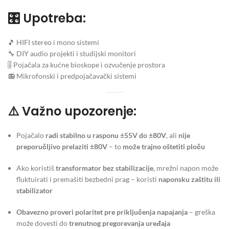
🎛
Upotreba:
🎵 HIFI stereo i mono sistemi
🔧 DIY audio projekti i studijski monitori
🎚 Pojačala za kućne bioskope i ozvučenje prostora
📻 Mikrofonski i predpojačavački sistemi
⚠️
Važno upozorenje:
Pojačalo
radi stabilno u rasponu ±55V do ±80V
, ali
nije
preporučljivo prelaziti ±80V
– to
može trajno oštetiti ploču
Ako koristiš
transformator bez stabilizacije
, mrežni napon može
fluktuirati i premašiti bezbedni prag – koristi
naponsku zaštitu ili
stabilizator
Obavezno proveri polaritet pre priključenja napajanja
– greška
može dovesti do
trenutnog pregorevanja uređaja