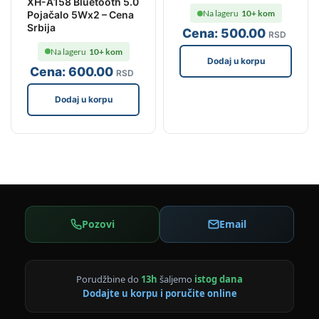
XH-A158 Bluetooth 5.0
Na lageru
10+ kom
Pojačalo 5Wx2 – Cena
Srbija
Cena:
500
.00
RSD
Na lageru
10+ kom
Dodaj u korpu
Cena:
600
.00
RSD
Dodaj u korpu
Pozovi
Email
Porudžbine do
13h
šaljemo
istog dana
Dodajte u korpu i poručite online