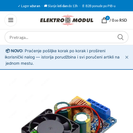
✓ Lager
ažuran
·
🚚 Slanje
isti dan
do 13h
·
📄 B2B ponude po PIB-u
0
/
0
RSD
.00
📦 NOVO:
Praćenje pošiljke korak po korak i prošireni
✕
ℹ️
korisnički nalog — istorija porudžbina i svi poručeni artikli na
jednom mestu.