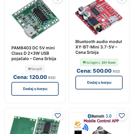
Bluetooth audio modul
XY-BT-Mini 3.7-5V –
PAM8403 DC 5V mini
Cena Srbija
Class D 2x3W USB
pojačalo – Cena Srbija
Na lageru
10+ kom
Na upit
Cena:
500
.00
RSD
Cena:
120
.00
RSD
Dodaj u korpu
Dodaj u korpu