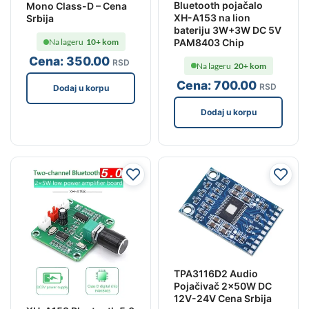
Bluetooth pojačalo
Mono Class-D – Cena
XH-A153 na lion
Srbija
bateriju 3W+3W DC 5V
PAM8403 Chip
Na lageru
10+ kom
Cena:
350
.00
RSD
Na lageru
20+ kom
Cena:
700
.00
RSD
Dodaj u korpu
Dodaj u korpu
TPA3116D2 Audio
Pojačivač 2x50W DC
12V-24V Cena Srbija