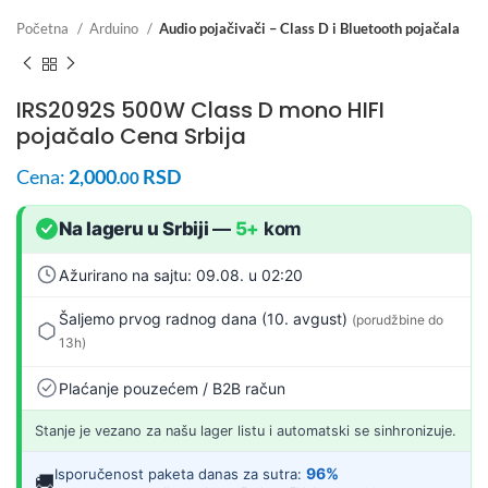
Početna
Arduino
Audio pojačivači – Class D i Bluetooth pojačala
IRS2092S 500W Class D mono HIFI
pojačalo Cena Srbija
Cena:
2,000
RSD
.00
Na lageru u Srbiji
—
5+
kom
Ažurirano na sajtu: 09.08. u 02:20
Šaljemo prvog radnog dana (10. avgust)
(porudžbine do
13h)
Plaćanje pouzećem / B2B račun
Stanje je vezano za našu lager listu i automatski se sinhronizuje.
96%
Isporučenost paketa danas za sutra:
🚚