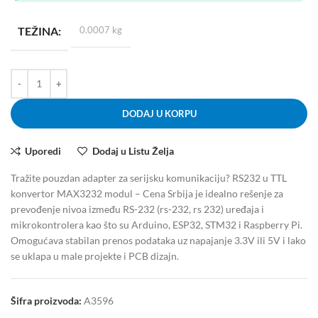
TEŽINA
0.0007 kg
DODAJ U KORPU
Uporedi
Dodaj u Listu Želja
Tražite pouzdan adapter za serijsku komunikaciju? RS232 u TTL
konvertor MAX3232 modul – Cena Srbija je idealno rešenje za
prevođenje nivoa između RS-232 (rs-232, rs 232) uređaja i
mikrokontrolera kao što su Arduino, ESP32, STM32 i Raspberry Pi.
Omogućava stabilan prenos podataka uz napajanje 3.3V ili 5V i lako
se uklapa u male projekte i PCB dizajn.
Šifra proizvoda:
A3596