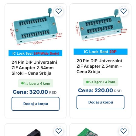
20 Pin DIP Univerzalni
24 Pin DIP Univerzalni
ZIF Adapter 2.54mm –
ZIF Adapter 2.54mm
Cena Srbija
Siroki – Cena Srbija
Na lageru
4 kom
Na lageru
4 kom
Cena:
220
.00
Cena:
320
.00
RSD
RSD
Dodaj u korpu
Dodaj u korpu