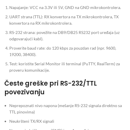
Napajanje: VCC na 3.3V ili 5V, GND na GND mikrokontrolera.
UART strana (TTL): RX konvertora na TX mikrokontrolera, TX
konvertora na RX mikrokontrolera.
RS-232 strana: povežite na DB9/DB25 RS232 port uređaja (uz
odgovarajući kabl).
Proverite baud rate: do 120 kbps za pouzdan rad (npr. 9600,
19200, 38400).
Test: koristite Serial Monitor ili terminal (PuTTY, RealTerm) za
proveru komunikacije.
Česte greške pri RS-232/TTL
povezivanju
Neprepoznati nivo napona (mešanje RS-232 signala direktno sa
TTL pinovima)
Neukršteni TX/RX signali