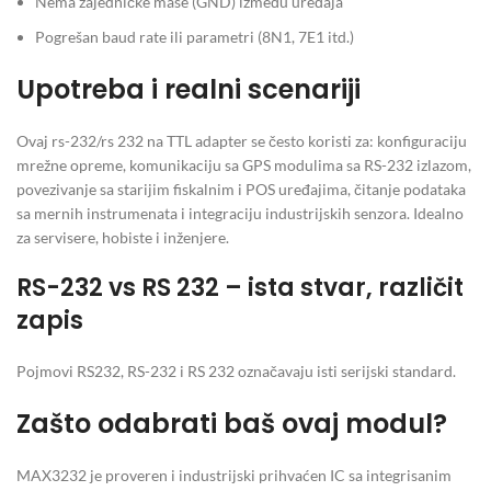
Nema zajedničke mase (GND) između uređaja
Pogrešan baud rate ili parametri (8N1, 7E1 itd.)
Upotreba i realni scenariji
Ovaj rs-232/rs 232 na TTL adapter se često koristi za: konfiguraciju
mrežne opreme, komunikaciju sa GPS modulima sa RS-232 izlazom,
povezivanje sa starijim fiskalnim i POS uređajima, čitanje podataka
sa mernih instrumenata i integraciju industrijskih senzora. Idealno
za servisere, hobiste i inženjere.
RS-232 vs RS 232 – ista stvar, različit
zapis
Pojmovi RS232, RS-232 i RS 232 označavaju isti serijski standard.
Zašto odabrati baš ovaj modul?
MAX3232 je proveren i industrijski prihvaćen IC sa integrisanim