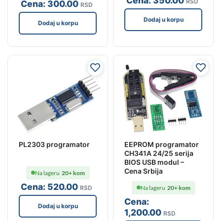
Cena:
350
.00
RSD
Cena:
300
.00
RSD
Dodaj u korpu
Dodaj u korpu
PL2303 programator
EEPROM programator
CH341A 24/25 serija
BIOS USB modul –
Cena Srbija
Na lageru
20+ kom
Cena:
520
.00
RSD
Na lageru
20+ kom
Cena:
Dodaj u korpu
1,200
.00
RSD