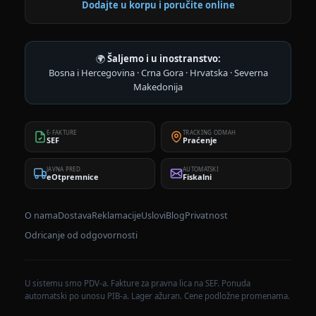
Dodajte u korpu i poručite online
🌍
Šaljemo i u inostranstvo:
Bosna i Hercegovina · Crna Gora · Hrvatska · Severna
Makedonija
E-FAKTURE
TRACKING ODMAH
SEF
Praćenje
JAVNA PRED.
AUTOMATSKI
eOtpremnice
Fiskalni
O nama
Dostava
Reklamacije
Uslovi
Blog
Privatnost
Odricanje od odgovornosti
U sistemu smo PDV-a. Fakture za pravna lica na SEF. Ponuda
automatski po unosu PIB-a. Lager ažuran. Cene podložne promenama.