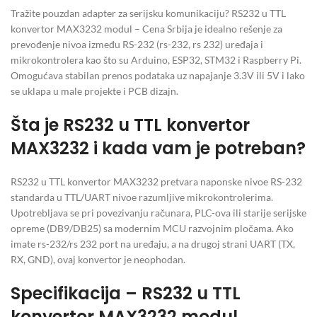
Tražite pouzdan adapter za serijsku komunikaciju? RS232 u TTL
konvertor MAX3232 modul – Cena Srbija je idealno rešenje za
prevođenje nivoa između RS-232 (rs-232, rs 232) uređaja i
mikrokontrolera kao što su Arduino, ESP32, STM32 i Raspberry Pi.
Omogućava stabilan prenos podataka uz napajanje 3.3V ili 5V i lako
se uklapa u male projekte i PCB dizajn.
Šta je RS232 u TTL konvertor
MAX3232 i kada vam je potreban?
RS232 u TTL konvertor MAX3232 pretvara naponske nivoe RS-232
standarda u TTL/UART nivoe razumljive mikrokontrolerima.
Upotrebljava se pri povezivanju računara, PLC-ova ili starije serijske
opreme (DB9/DB25) sa modernim MCU razvojnim pločama. Ako
imate rs-232/rs 232 port na uređaju, a na drugoj strani UART (TX,
RX, GND), ovaj konvertor je neophodan.
Specifikacija – RS232 u TTL
konvertor MAX3232 modul