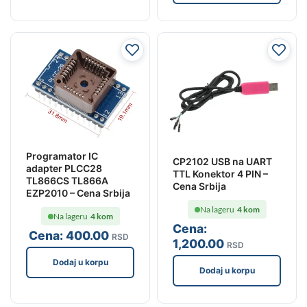
Programator IC
CP2102 USB na UART
adapter PLCC28
TTL Konektor 4 PIN –
TL866CS TL866A
Cena Srbija
EZP2010 – Cena Srbija
Na lageru
4 kom
Na lageru
4 kom
Cena:
Cena:
400
.00
RSD
1,200
.00
RSD
Dodaj u korpu
Dodaj u korpu