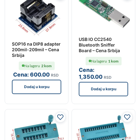
USB IO CC2540
SOP16 na DIP8 adapter
Bluetooth Sniffer
200mil-209mil – Cena
Board – Cena Srbija
Srbija
Na lageru
1 kom
Na lageru
2 kom
Cena:
Cena:
600
.00
RSD
1,350
.00
RSD
Dodaj u korpu
Dodaj u korpu