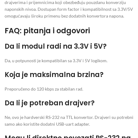
drajverima i prijemnicima koji obezbeđuju pouzdanu konverziju
naponskih nivoa. Dostupan form factor i kompatibilnost sa 3.3V/5V
omogućavaju široku primenu bez dodatnih konvertora napona.
FAQ: pitanja i odgovori
Da li modul radi na 3.3V i 5V?
Da, u potpunosti je kompatibilan sa 3.3V i 5V logikom.
Koja je maksimalna brzina?
Preporučeno do 120 kbps za stabilan rad.
Da li je potreban drajver?
Ne, ovo je hardverski RS-232 na TTL konvertor. Drajveri su potrebni
samo ako koristite dodatni USB-uart adapter.