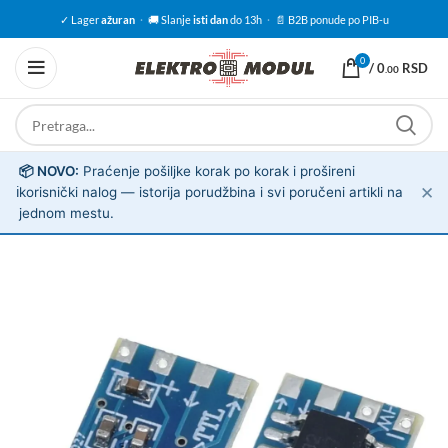
✓ Lager
ažuran
·
🚚 Slanje
isti dan
do 13h
·
📄 B2B ponude po PIB-u
0
/
0
RSD
.00
📦 NOVO:
Praćenje pošiljke korak po korak i prošireni
✕
ℹ️
korisnički nalog — istorija porudžbina i svi poručeni artikli na
jednom mestu.