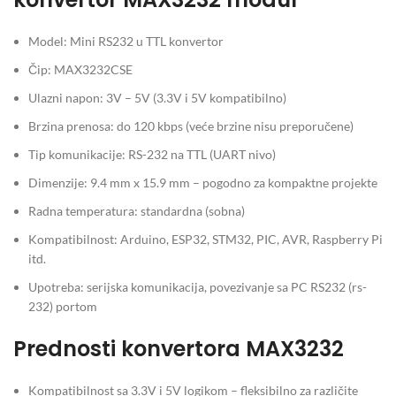
Model: Mini RS232 u TTL konvertor
Čip: MAX3232CSE
Ulazni napon: 3V – 5V (3.3V i 5V kompatibilno)
Brzina prenosa: do 120 kbps (veće brzine nisu preporučene)
Tip komunikacije: RS-232 na TTL (UART nivo)
Dimenzije: 9.4 mm x 15.9 mm – pogodno za kompaktne projekte
Radna temperatura: standardna (sobna)
Kompatibilnost: Arduino, ESP32, STM32, PIC, AVR, Raspberry Pi
itd.
Upotreba: serijska komunikacija, povezivanje sa PC RS232 (rs-
232) portom
Prednosti konvertora MAX3232
Kompatibilnost sa 3.3V i 5V logikom – fleksibilno za različite