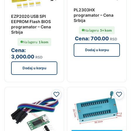
PL2303HX
programator – Cena
EZP2020 USB SPI
Srbija
EEPROM Flash BIOS
programator – Cena
Na lageru
5+ kom
Srbija
Cena:
700
.00
RSD
Na lageru
1 kom
Cena:
Dodaj u korpu
3,000
.00
RSD
Dodaj u korpu