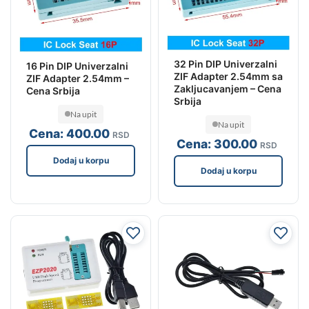
32 Pin DIP Univerzalni
16 Pin DIP Univerzalni
ZIF Adapter 2.54mm sa
ZIF Adapter 2.54mm –
Zakljucavanjem – Cena
Cena Srbija
Srbija
Na upit
Na upit
Cena:
400
.00
RSD
Cena:
300
.00
RSD
Dodaj u korpu
Dodaj u korpu