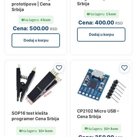
Srbija
prototipove | Cena
Srbija
Na lageru
1 kom
Na lageru
4 kom
Cena:
400
.00
RSD
Cena:
500
.00
RSD
Dodaj u korpu
Dodaj u korpu
CP2102 Micro USB –
SOP16 test klešta
Cena Srbija
programer Cena Srbija
Na lageru
10+ kom
Na lageru
10+ kom