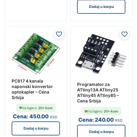
Dodaj u korpu
PC817 4 kanala
Programator za
naponski konvertor
ATtiny13A ATtiny25
optokapler – Cena
ATtiny45 ATtiny85 –
Srbija
Cena Srbija
Na lageru
20+ kom
Na lageru
20+ kom
Cena:
450
.00
RSD
Cena:
240
.00
RSD
Dodaj u korpu
Dodaj u korpu