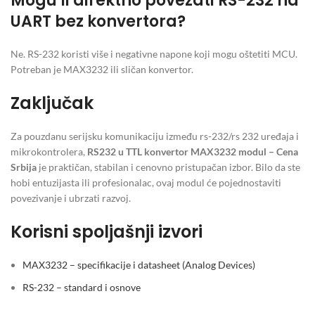
Mogu li direktno povezati RS-232 na
UART bez konvertora?
Ne. RS-232 koristi više i negativne napone koji mogu oštetiti MCU.
Potreban je MAX3232 ili sličan konvertor.
Zaključak
Za pouzdanu serijsku komunikaciju između rs-232/rs 232 uređaja i
mikrokontrolera,
RS232 u TTL konvertor MAX3232 modul – Cena
Srbija
je praktičan, stabilan i cenovno pristupačan izbor. Bilo da ste
hobi entuzijasta ili profesionalac, ovaj modul će pojednostaviti
povezivanje i ubrzati razvoj.
Korisni spoljašnji izvori
MAX3232 – specifikacije i datasheet (Analog Devices)
RS-232 – standard i osnove