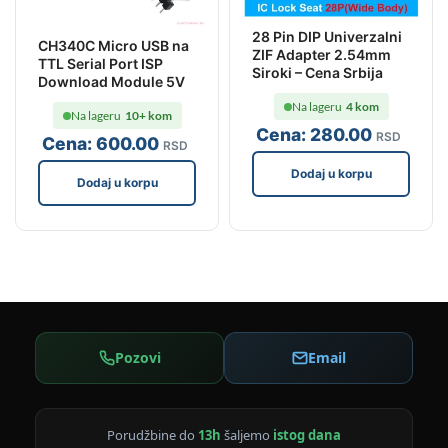
28 Pin DIP Univerzalni
CH340C Micro USB na
ZIF Adapter 2.54mm
TTL Serial Port ISP
Siroki – Cena Srbija
Download Module 5V
Na lageru
4 kom
Na lageru
10+ kom
Cena:
280
.00
RSD
Cena:
600
.00
RSD
Dodaj u korpu
Dodaj u korpu
Pozovi
Email
Porudžbine do
13h
šaljemo
istog dana