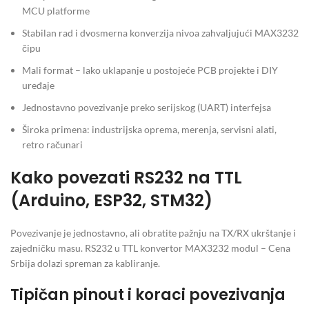
MCU platforme
Stabilan rad i dvosmerna konverzija nivoa zahvaljujući MAX3232
čipu
Mali format – lako uklapanje u postojeće PCB projekte i DIY
uređaje
Jednostavno povezivanje preko serijskog (UART) interfejsa
Široka primena: industrijska oprema, merenja, servisni alati,
retro računari
Kako povezati RS232 na TTL
(Arduino, ESP32, STM32)
Povezivanje je jednostavno, ali obratite pažnju na TX/RX ukrštanje i
zajedničku masu. RS232 u TTL konvertor MAX3232 modul – Cena
Srbija dolazi spreman za kabliranje.
Tipičan pinout i koraci povezivanja