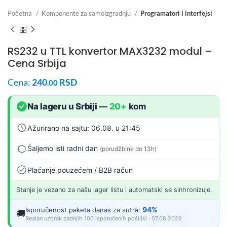
Početna
Komponente za samoizgradnju
Programatori i interfejsi
RS232 u TTL konvertor MAX3232 modul –
Cena Srbija
Cena:
240
RSD
.00
Na lageru u Srbiji
—
20+
kom
Ažurirano na sajtu: 06.08. u 21:45
Šaljemo isti radni dan
(porudžbine do 13h)
Plaćanje pouzećem / B2B račun
Stanje je vezano za našu lager listu i automatski se sinhronizuje.
94%
Isporučenost paketa danas za sutra:
🚚
Realan uzorak zadnjih 100 isporučenih pošiljki · 07.08.2026