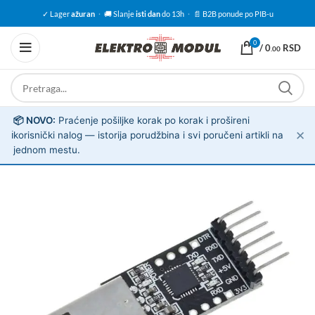
✓ Lager
ažuran
·
🚚 Slanje
isti dan
do 13h
·
📄 B2B ponude po PIB-u
0
/
0
RSD
.00
📦 NOVO:
Praćenje pošiljke korak po korak i prošireni
✕
ℹ️
korisnički nalog — istorija porudžbina i svi poručeni artikli na
jednom mestu.