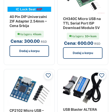
40 Pin DIP Univerzalni
CH340C Micro USB na
ZIF Adapter 2.54mm –
TTL Serial Port ISP
Cena Srbija
Download Module 5V
Na lageru
4 kom
Na lageru
10+ kom
Cena:
300
.00
RSD
Cena:
600
.00
RSD
Dodaj u korpu
Dodaj u korpu
USB Blaster ALTERA
CP2102 Micro USB –