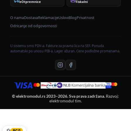
eOtpremnice
Fiskalni
O nama
Dostava
Reklamacije
Uslovi
Blog
Privatnost
Odricanje od odgovornosti
U sistemu smo PDV-a. Fakture za pravna lica na SEF. Ponuda
automatski po unosu PIB-a. Lager ažuran. Cene podložne promenama.
© elektromodul.rs 2023–2026. Sva prava zadržana.
Razvoj:
elektromodul tim.
💱
РСД