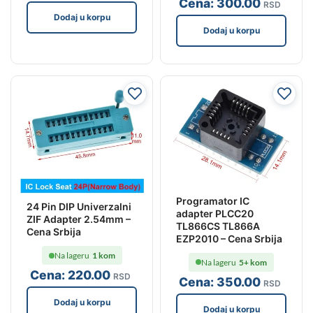
Cena:
300
.00
RSD
Dodaj u korpu
Dodaj u korpu
Programator IC
24 Pin DIP Univerzalni
adapter PLCC20
ZIF Adapter 2.54mm –
TL866CS TL866A
Cena Srbija
EZP2010 – Cena Srbija
Na lageru
1 kom
Na lageru
5+ kom
Cena:
220
.00
RSD
Cena:
350
.00
RSD
Dodaj u korpu
Dodaj u korpu