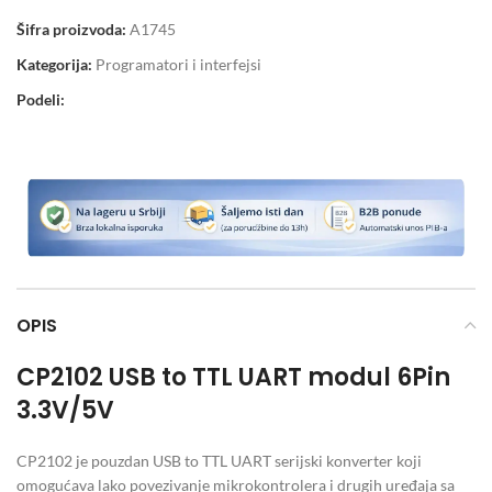
Šifra proizvoda:
A1745
Kategorija:
Programatori i interfejsi
Podeli:
OPIS
CP2102 USB to TTL UART modul 6Pin
3.3V/5V
CP2102 je pouzdan USB to TTL UART serijski konverter koji
omogućava lako povezivanje mikrokontrolera i drugih uređaja sa