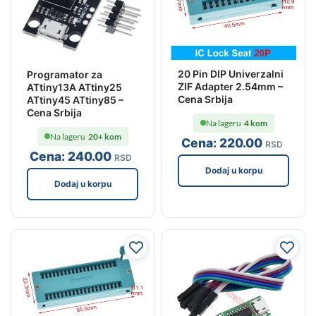
20 Pin DIP Univerzalni
Programator za
ZIF Adapter 2.54mm –
ATtiny13A ATtiny25
Cena Srbija
ATtiny45 ATtiny85 –
Cena Srbija
Na lageru
4 kom
Na lageru
20+ kom
Cena:
220
.00
RSD
Cena:
240
.00
RSD
Dodaj u korpu
Dodaj u korpu