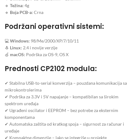
🔹
Težina:
4g
🔹
Boja PCB-a:
Crna
Podržani operativni sistemi:
💻
Windows:
98/Me/2000/XP/7/10/11
🐧
Linux:
2.4 i novije verzije
🍏
macOS:
Podrška za OS-9, OS X
Prednosti CP2102 modula:
✔ Stabilna USB-to-serial konverzija – pouzdana komunikacija sa
mikrokontrolerima
✔ Podrška za 3.3V i 5V napajanje – kompatibilan sa širokim
spektrom uređaja
✔ Ugrađeni oscilator i EEPROM – bez potrebe za eksternim
komponentama
✔ Automatska zaštita od kratkog spoja – sigurnost za računar i
uređaje
✔ Kompaktne dimenzije – lako se integriše u projekte