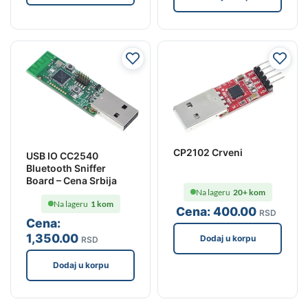
CP2102 Crveni
USB IO CC2540
Bluetooth Sniffer
Board – Cena Srbija
Na lageru
20+ kom
Na lageru
1 kom
Cena:
400
.00
RSD
Cena:
1,350
.00
Dodaj u korpu
RSD
Dodaj u korpu