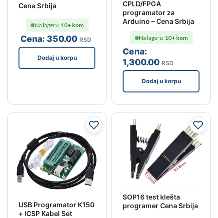
CPLD/FPGA
Cena Srbija
programator za
Arduino – Cena Srbija
Na lageru
10+ kom
Cena:
350
.00
Na lageru
10+ kom
RSD
Cena:
Dodaj u korpu
1,300
.00
RSD
Dodaj u korpu
SOP16 test klešta
USB Programator K150
programer Cena Srbija
+ ICSP Kabel Set