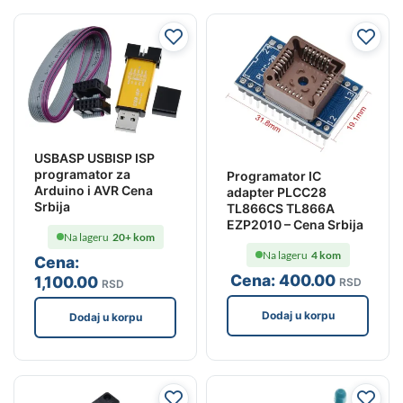
USBASP USBISP ISP
programator za
Programator IC
Arduino i AVR Cena
adapter PLCC28
Srbija
TL866CS TL866A
EZP2010 – Cena Srbija
Na lageru
20+ kom
Na lageru
4 kom
Cena:
Cena:
400
.00
1,100
.00
RSD
RSD
Dodaj u korpu
Dodaj u korpu