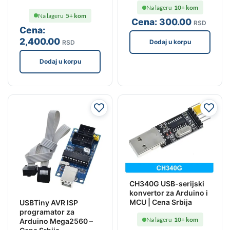
Na lageru
10+ kom
Na lageru
5+ kom
Cena:
300
.00
RSD
Cena:
2,400
.00
Dodaj u korpu
RSD
Dodaj u korpu
CH340G USB-serijski
konvertor za Arduino i
MCU | Cena Srbija
USBTiny AVR ISP
programator za
Na lageru
10+ kom
Arduino Mega2560 –