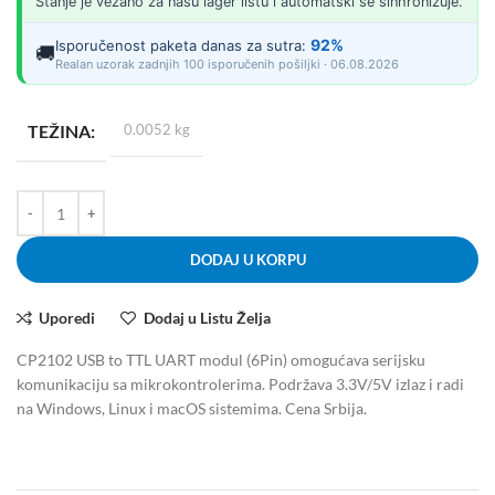
Stanje je vezano za našu lager listu i automatski se sinhronizuje.
92%
Isporučenost paketa danas za sutra:
🚚
Realan uzorak zadnjih 100 isporučenih pošiljki · 06.08.2026
TEŽINA
0.0052 kg
DODAJ U KORPU
Uporedi
Dodaj u Listu Želja
CP2102 USB to TTL UART modul (6Pin) omogućava serijsku
komunikaciju sa mikrokontrolerima. Podržava 3.3V/5V izlaz i radi
na Windows, Linux i macOS sistemima. Cena Srbija.