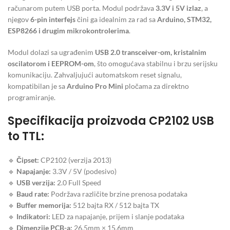
računarom putem USB porta. Modul podržava
3.3V i 5V izlaz
, a
njegov
6-pin interfejs
čini ga idealnim za rad sa
Arduino, STM32,
ESP8266 i drugim mikrokontrolerima
.
Modul dolazi sa ugrađenim
USB 2.0 transceiver-om, kristalnim
oscilatorom i EEPROM-om
, što omogućava stabilnu i brzu serijsku
komunikaciju. Zahvaljujući automatskom reset signalu,
kompatibilan je sa
Arduino Pro Mini
pločama za direktno
programiranje.
Specifikacija proizvoda CP2102 USB
to TTL:
🔹
Čipset:
CP2102 (verzija 2013)
🔹
Napajanje:
3.3V / 5V (podesivo)
🔹
USB verzija:
2.0 Full Speed
🔹
Baud rate:
Podržava različite brzine prenosa podataka
🔹
Buffer memorija:
512 bajta RX / 512 bajta TX
🔹
Indikatori:
LED za napajanje, prijem i slanje podataka
🔹
Dimenzije PCB-a:
26.5mm × 15.6mm