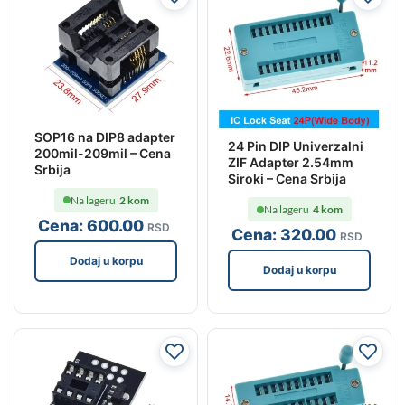
SOP16 na DIP8 adapter
24 Pin DIP Univerzalni
200mil-209mil – Cena
ZIF Adapter 2.54mm
Srbija
Siroki – Cena Srbija
Na lageru
2 kom
Na lageru
4 kom
Cena:
600
.00
RSD
Cena:
320
.00
RSD
Dodaj u korpu
Dodaj u korpu