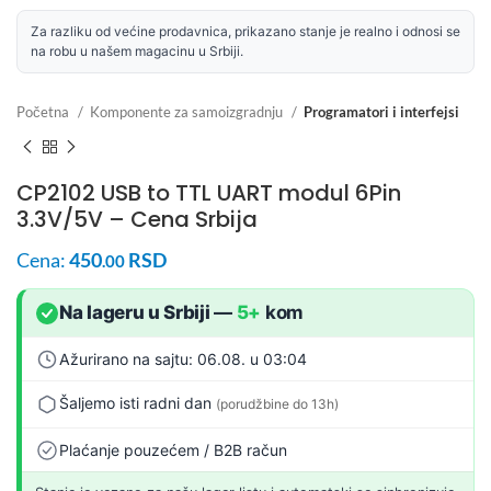
Za razliku od većine prodavnica, prikazano stanje je realno i odnosi se
na robu u našem magacinu u Srbiji.
Početna
Komponente za samoizgradnju
Programatori i interfejsi
CP2102 USB to TTL UART modul 6Pin
3.3V/5V – Cena Srbija
Cena:
450
RSD
.00
Na lageru u Srbiji
—
5+
kom
Ažurirano na sajtu: 06.08. u 03:04
Šaljemo isti radni dan
(porudžbine do 13h)
Plaćanje pouzećem / B2B račun