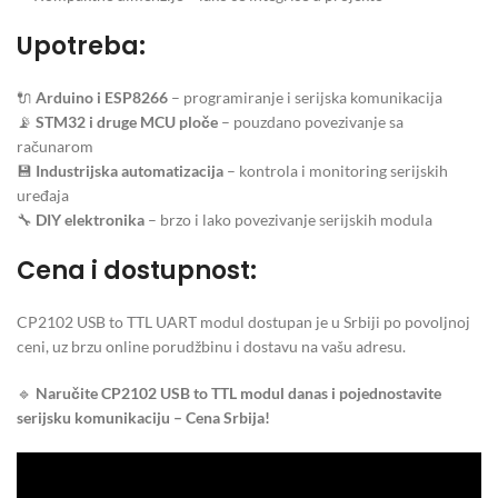
Upotreba:
🔌
Arduino i ESP8266
– programiranje i serijska komunikacija
📡
STM32 i druge MCU ploče
– pouzdano povezivanje sa
računarom
💾
Industrijska automatizacija
– kontrola i monitoring serijskih
uređaja
🔧
DIY elektronika
– brzo i lako povezivanje serijskih modula
Cena i dostupnost:
CP2102 USB to TTL UART modul dostupan je u Srbiji po povoljnoj
ceni, uz brzu online porudžbinu i dostavu na vašu adresu.
🔹
Naručite CP2102 USB to TTL modul danas i pojednostavite
serijsku komunikaciju – Cena Srbija!