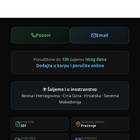
Pozovi
Email
Porudžbine do
13h
šaljemo
istog dana
Dodajte u korpu i poručite online
🌍
Šaljemo i u inostranstvo:
Bosna i Hercegovina · Crna Gora · Hrvatska · Severna
Makedonija
E-FAKTURE
TRACKING ODMAH
SEF
Praćenje
JAVNA PRED.
AUTOMATSKI