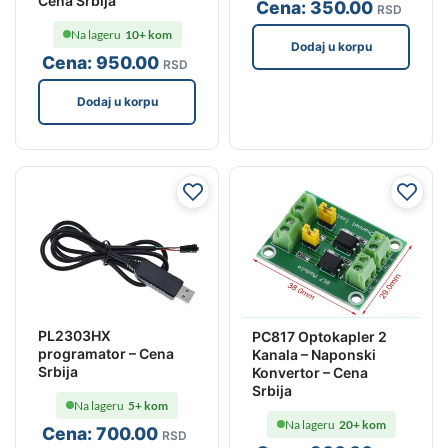
Cena Srbija
Cena:
350
.00
RSD
Na lageru
10+ kom
Dodaj u korpu
Cena:
950
.00
RSD
Dodaj u korpu
PL2303HX
PC817 Optokapler 2
programator – Cena
Kanala – Naponski
Srbija
Konvertor – Cena
Srbija
Na lageru
5+ kom
Na lageru
20+ kom
Cena:
700
.00
RSD