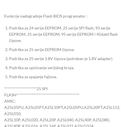
Funkcije nadogradnje Flash BIOS programator :
Podrška za 24 serije EEPROM, 25 serije SPI flash, 93 serije
EEPROM, 25 serije EEPROM, 95 serije EEPROM i 45datd flash
čipove.
Podrška za 25 serije EEPROM čipova.
Podrška za 25 serije 1.8V čipova (potreban je 1.8V adapter).
Podrška za upisivanje serijskog broja.
Podrška za spajanje fajlova.
*******************25 SPI
FLASH*************************************
AMIC:
A25L05PU, A25L05PT,A25L10PT,A25L05PU,A25L20PT,A25L512,
A25L010,
A25L10P, A25L020, A25L20P, A25L040, A25L40P, A25L080,
A25L80P, A25L016, A25L16P, A25L032,A25LQ32A