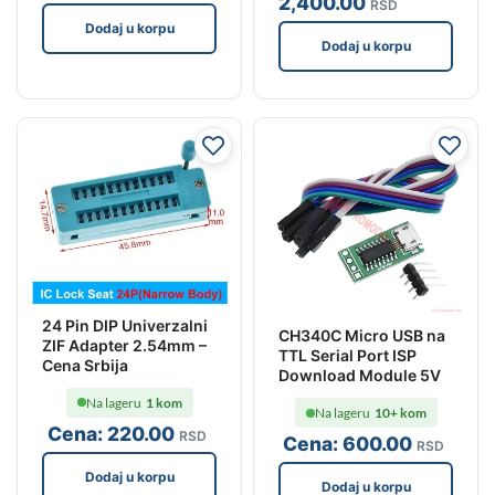
2,400
.00
RSD
Dodaj u korpu
Dodaj u korpu
24 Pin DIP Univerzalni
CH340C Micro USB na
ZIF Adapter 2.54mm –
TTL Serial Port ISP
Cena Srbija
Download Module 5V
Na lageru
1 kom
Na lageru
10+ kom
Cena:
220
.00
RSD
Cena:
600
.00
RSD
Dodaj u korpu
Dodaj u korpu