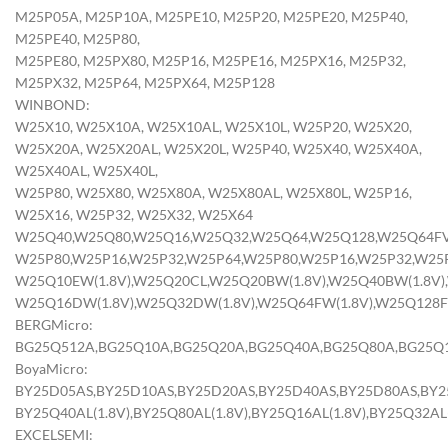
M25P05A, M25P10A, M25PE10, M25P20, M25PE20, M25P40,
M25PE40, M25P80,
M25PE80, M25PX80, M25P16, M25PE16, M25PX16, M25P32,
M25PX32, M25P64, M25PX64, M25P128
WINBOND:
W25X10, W25X10A, W25X10AL, W25X10L, W25P20, W25X20,
W25X20A, W25X20AL, W25X20L, W25P40, W25X40, W25X40A,
W25X40AL, W25X40L,
W25P80, W25X80, W25X80A, W25X80AL, W25X80L, W25P16,
W25X16, W25P32, W25X32, W25X64
W25Q40,W25Q80,W25Q16,W25Q32,W25Q64,W25Q128,W25Q64F
W25P80,W25P16,W25P32,W25P64,W25P80,W25P16,W25P32,W25
W25Q10EW(1.8V),W25Q20CL,W25Q20BW(1.8V),W25Q40BW(1.8V),
W25Q16DW(1.8V),W25Q32DW(1.8V),W25Q64FW(1.8V),W25Q128F
BERGMicro:
BG25Q512A,BG25Q10A,BG25Q20A,BG25Q40A,BG25Q80A,BG25Q
BoyaMicro:
BY25D05AS,BY25D10AS,BY25D20AS,BY25D40AS,BY25D80AS,BY2
BY25Q40AL(1.8V),BY25Q80AL(1.8V),BY25Q16AL(1.8V),BY25Q32AL(
EXCELSEMI: