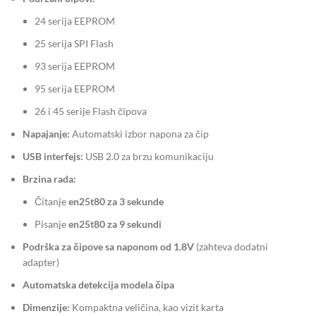
24 serija EEPROM
25 serija SPI Flash
93 serija EEPROM
95 serija EEPROM
26 i 45 serije Flash čipova
Napajanje:
Automatski izbor napona za čip
USB interfejs:
USB 2.0 za brzu komunikaciju
Brzina rada:
Čitanje
en25t80 za 3 sekunde
Pisanje
en25t80 za 9 sekundi
Podrška za čipove sa naponom od 1.8V
(zahteva dodatni
adapter)
Automatska detekcija modela čipa
Dimenzije:
Kompaktna veličina, kao vizit karta