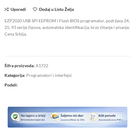
Uporedi
Dodaj u Listu Želja
EZP2020 USB SPI EEPROM i Flash BIOS programator, podržava 24,
25, 93 serije čipova, automatska identifikacija, brzo čitanje i pisanje.
Cena Srbija.
Šifra proizvoda:
A1722
Kategorija:
Programatori i interfejsi
Podeli: