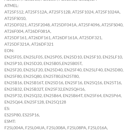
ATMEL:
AT25F512, AT25F512A, AT25F512B, AT25F1024, AT25F1024A,
AT25FS010,
AT25DF021, AT25F2048, AT25DF041A, AT25F4096, AT25FS040,
AT26F004, AT26DF081A,
AT25DF161, AT26DF161, AT26DF161A, AT25DF321,
AT25DF321A, AT26DF321
EON:
EN25F05, EN25LF05, EN25P05, EN25D10, EN25F10, EN25LF10,
EN25P10, EN25D20, EN25B05,EN25B05T,
EN25F20, EN25LF20, EN25D40, EN25F40, EN25LF40, EN25D80,
EN25F80, EN25Q80, EN25T80,EN25T80,
EN25B16, EN25B16T, EN25D16, EN25F16, EN25Q16, EN25T16,
EN25B32, EN25B32T, EN25F32,EN25QH16,
EN25P32, EN25Q32, EN25B64, EN25B64T, EN25F64, EN25P64,
EN25Q64, EN25F128, EN25Q128
ES:
ES25P80, ES25P16,
ESMT:
F25L004A, F25L04UA, F25L008A, F25L08PA, F25L016A,