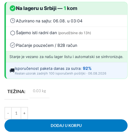
Na lageru u Srbiji
—
1
kom
Ažurirano na sajtu: 06.08. u 03:04
Šaljemo isti radni dan
(porudžbine do 13h)
Plaćanje pouzećem / B2B račun
Stanje je vezano za našu lager listu i automatski se sinhronizuje.
92%
Isporučenost paketa danas za sutra:
🚚
Realan uzorak zadnjih 100 isporučenih pošiljki · 06.08.2026
TEŽINA
0.03 kg
DODAJ U KORPU