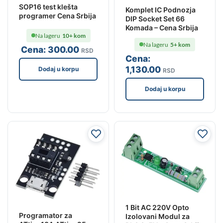
SOP16 test klešta
Komplet IC Podnozja
programer Cena Srbija
DIP Socket Set 66
Komada – Cena Srbija
Na lageru
10+ kom
Na lageru
5+ kom
Cena:
300
.00
RSD
Cena:
1,130
.00
Dodaj u korpu
RSD
Dodaj u korpu
1 Bit AC 220V Opto
Programator za
Izolovani Modul za