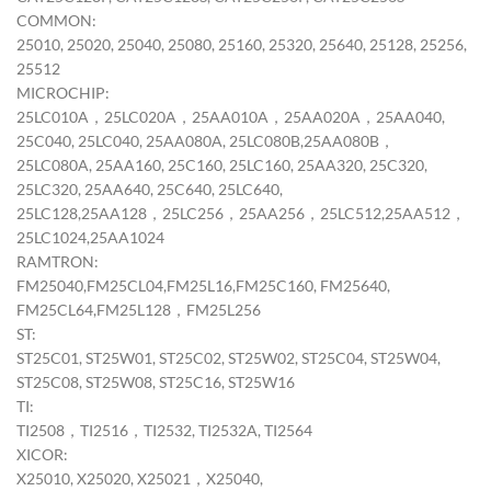
COMMON:
25010, 25020, 25040, 25080, 25160, 25320, 25640, 25128, 25256,
25512
MICROCHIP:
25LC010A，25LC020A，25AA010A，25AA020A，25AA040,
25C040, 25LC040, 25AA080A, 25LC080B,25AA080B，
25LC080A, 25AA160, 25C160, 25LC160, 25AA320, 25C320,
25LC320, 25AA640, 25C640, 25LC640,
25LC128,25AA128，25LC256，25AA256，25LC512,25AA512，
25LC1024,25AA1024
RAMTRON:
FM25040,FM25CL04,FM25L16,FM25C160, FM25640,
FM25CL64,FM25L128，FM25L256
ST:
ST25C01, ST25W01, ST25C02, ST25W02, ST25C04, ST25W04,
ST25C08, ST25W08, ST25C16, ST25W16
TI:
TI2508，TI2516，TI2532, TI2532A, TI2564
XICOR:
X25010, X25020, X25021，X25040,