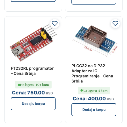
PLCC32 na DIP32
FT232RL programator
Adapter za IC
– Cena Srbija
Programiranje – Cena
Srbija
Na lageru
10+ kom
Na lageru
1 kom
Cena:
750
.00
RSD
Cena:
400
.00
RSD
Dodaj u korpu
Dodaj u korpu