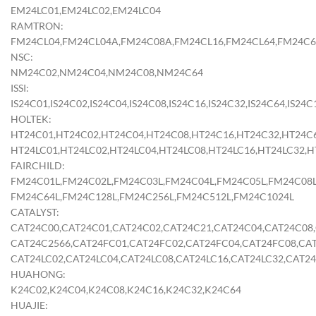
EM24LC01,EM24LC02,EM24LC04
RAMTRON:
FM24CL04,FM24CL04A,FM24C08A,FM24CL16,FM24CL64,FM24C
NSC:
NM24C02,NM24C04,NM24C08,NM24C64
ISSI:
IS24C01,IS24C02,IS24C04,IS24C08,IS24C16,IS24C32,IS24C64,IS24C
HOLTEK:
HT24C01,HT24C02,HT24C04,HT24C08,HT24C16,HT24C32,HT24C6
HT24LC01,HT24LC02,HT24LC04,HT24LC08,HT24LC16,HT24LC32,H
FAIRCHILD:
FM24C01L,FM24C02L,FM24C03L,FM24C04L,FM24C05L,FM24C08L
FM24C64L,FM24C128L,FM24C256L,FM24C512L,FM24C1024L
CATALYST:
CAT24C00,CAT24C01,CAT24C02,CAT24C21,CAT24C04,CAT24C08,
CAT24C2566,CAT24FC01,CAT24FC02,CAT24FC04,CAT24FC08,CAT
CAT24LC02,CAT24LC04,CAT24LC08,CAT24LC16,CAT24LC32,CAT2
HUAHONG:
K24C02,K24C04,K24C08,K24C16,K24C32,K24C64
HUAJIE: