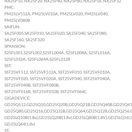
NX25P10, NX25P20, NX25P40, NX25P80, NX25P16, NX25P32
PMC:
PM25LV512A, PM25LV010A, PM25LV020, PM25LV040,
PM25LV080B
SAIFUN:
SA25F005,SA25F010, SA25F020, SA25F040, SA25F080,
SA25F160, SA25F320
SPANSION:
S25FL001,S25FL002,S25FL004A, S25FL008A, S25FL016A,
S25FL032A, S25FL064A,S25FL0128
SST:
SST25VF512, SST25VF512A, SST25VF010, SST25VF010A,
SST25VF020, SST25VF020A, SST25VF040, SST25VF040A,
SST25VF040B, SST25VF080B,
SST25VF016B, SST25VF032B, SST25VF064C
GIGADEVICE:
GD25Q512,GD25Q10,GD25Q20B,GD25Q21B,GD25Q40B,GD25Q41B
GD25Q80,GD25Q16,GD25Q32B,GD25Q64,GD25Q128,GD25Q256,G
GD25LQ10B(1.8v),GD25LQ20B(1.8v),GD25LQ80B(1.8V),GD25LQ16(1.
GD25LQ64(1.8v)
ST: