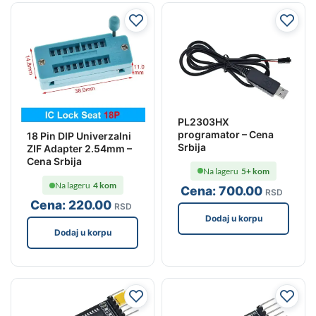
PL2303HX
programator – Cena
18 Pin DIP Univerzalni
Srbija
ZIF Adapter 2.54mm –
Cena Srbija
Na lageru
5+ kom
Na lageru
4 kom
Cena:
700
.00
RSD
Cena:
220
.00
RSD
Dodaj u korpu
Dodaj u korpu