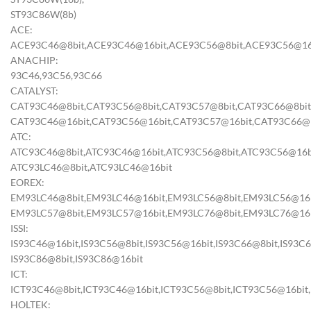
ST93C86W(8b)
ACE:
ACE93C46@8bit,ACE93C46@16bit,ACE93C56@8bit,ACE93C56@16
ANACHIP:
93C46,93C56,93C66
CATALYST:
CAT93C46@8bit,CAT93C56@8bit,CAT93C57@8bit,CAT93C66@8bit
CAT93C46@16bit,CAT93C56@16bit,CAT93C57@16bit,CAT93C66@1
ATC:
ATC93C46@8bit,ATC93C46@16bit,ATC93C56@8bit,ATC93C56@16bi
ATC93LC46@8bit,ATC93LC46@16bit
EOREX:
EM93LC46@8bit,EM93LC46@16bit,EM93LC56@8bit,EM93LC56@16b
EM93LC57@8bit,EM93LC57@16bit,EM93LC76@8bit,EM93LC76@16b
ISSI:
IS93C46@16bit,IS93C56@8bit,IS93C56@16bit,IS93C66@8bit,IS93C6
IS93C86@8bit,IS93C86@16bit
ICT:
ICT93C46@8bit,ICT93C46@16bit,ICT93C56@8bit,ICT93C56@16bit
HOLTEK: