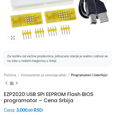
Uvećaj sliku
Za razliku od većine prodavnica, prikazano stanje je realno i odnosi se
na robu u našem magacinu u Srbiji.
Početna
Komponente za samoizgradnju
Programatori i interfejsi
EZP2020 USB SPI EEPROM Flash BIOS
programator – Cena Srbija
Cena:
3,000
RSD
.00