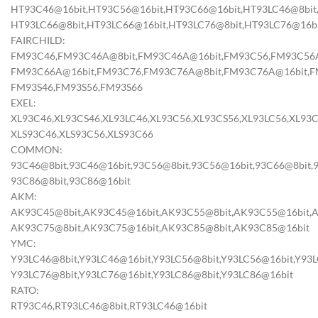
HT93C46@16bit,HT93C56@16bit,HT93C66@16bit,HT93LC46@8bit,
HT93LC66@8bit,HT93LC66@16bit,HT93LC76@8bit,HT93LC76@16bi
FAIRCHILD:
FM93C46,FM93C46A@8bit,FM93C46A@16bit,FM93C56,FM93C56A
FM93C66A@16bit,FM93C76,FM93C76A@8bit,FM93C76A@16bit,F
FM93S46,FM93S56,FM93S66
EXEL:
XL93C46,XL93CS46,XL93LC46,XL93C56,XL93CS56,XL93LC56,XL93C
XLS93C46,XLS93C56,XLS93C66
COMMON:
93C46@8bit,93C46@16bit,93C56@8bit,93C56@16bit,93C66@8bit,
93C86@8bit,93C86@16bit
AKM:
AK93C45@8bit,AK93C45@16bit,AK93C55@8bit,AK93C55@16bit,A
AK93C75@8bit,AK93C75@16bit,AK93C85@8bit,AK93C85@16bit
YMC:
Y93LC46@8bit,Y93LC46@16bit,Y93LC56@8bit,Y93LC56@16bit,Y93L
Y93LC76@8bit,Y93LC76@16bit,Y93LC86@8bit,Y93LC86@16bit
RATO:
RT93C46,RT93LC46@8bit,RT93LC46@16bit