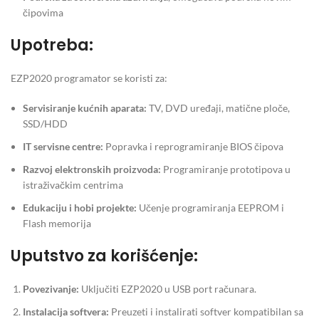
čipovima
Upotreba:
EZP2020 programator se koristi za:
Servisiranje kućnih aparata:
TV, DVD uređaji, matične ploče,
SSD/HDD
IT servisne centre:
Popravka i reprogramiranje BIOS čipova
Razvoj elektronskih proizvoda:
Programiranje prototipova u
istraživačkim centrima
Edukaciju i hobi projekte:
Učenje programiranja EEPROM i
Flash memorija
Uputstvo za korišćenje:
Povezivanje:
Uključiti EZP2020 u USB port računara.
Instalacija softvera:
Preuzeti i instalirati softver kompatibilan sa