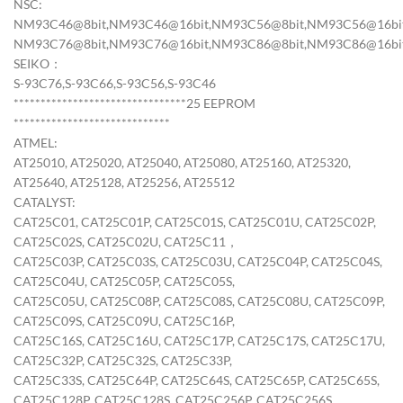
NSC:
NM93C46@8bit,NM93C46@16bit,NM93C56@8bit,NM93C56@16bit
NM93C76@8bit,NM93C76@16bit,NM93C86@8bit,NM93C86@16bi
SEIKO：
S-93C76,S-93C66,S-93C56,S-93C46
********************************25 EEPROM
*****************************
ATMEL:
AT25010, AT25020, AT25040, AT25080, AT25160, AT25320,
AT25640, AT25128, AT25256, AT25512
CATALYST:
CAT25C01, CAT25C01P, CAT25C01S, CAT25C01U, CAT25C02P,
CAT25C02S, CAT25C02U, CAT25C11，
CAT25C03P, CAT25C03S, CAT25C03U, CAT25C04P, CAT25C04S,
CAT25C04U, CAT25C05P, CAT25C05S,
CAT25C05U, CAT25C08P, CAT25C08S, CAT25C08U, CAT25C09P,
CAT25C09S, CAT25C09U, CAT25C16P,
CAT25C16S, CAT25C16U, CAT25C17P, CAT25C17S, CAT25C17U,
CAT25C32P, CAT25C32S, CAT25C33P,
CAT25C33S, CAT25C64P, CAT25C64S, CAT25C65P, CAT25C65S,
CAT25C128P, CAT25C128S, CAT25C256P, CAT25C256S