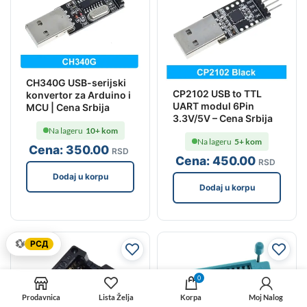
CH340G USB-serijski
CP2102 USB to TTL
konvertor za Arduino i
UART modul 6Pin
MCU | Cena Srbija
3.3V/5V – Cena Srbija
Na lageru
10+ kom
Na lageru
5+ kom
Cena:
350
.00
RSD
Cena:
450
.00
RSD
Dodaj u korpu
Dodaj u korpu
💱
РСД
0
Prodavnica
Lista Želja
Korpa
Moj Nalog