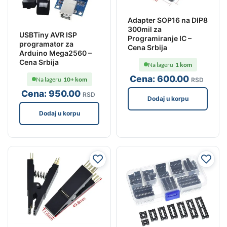
Adapter SOP16 na DIP8
300mil za
USBTiny AVR ISP
Programiranje IC –
programator za
Cena Srbija
Arduino Mega2560 –
Cena Srbija
Na lageru
1 kom
Cena:
600
.00
Na lageru
10+ kom
RSD
Cena:
950
.00
RSD
Dodaj u korpu
Dodaj u korpu