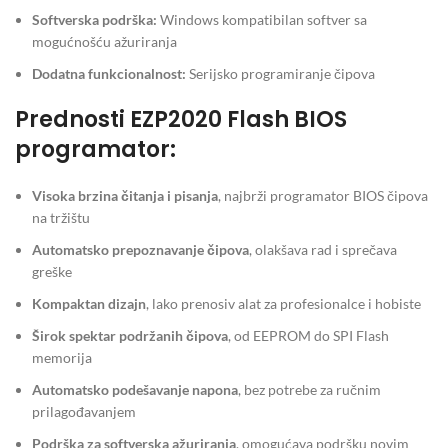
Softverska podrška:
Windows kompatibilan softver sa
mogućnošću ažuriranja
Dodatna funkcionalnost:
Serijsko programiranje čipova
Prednosti EZP2020 Flash BIOS
programator:
Visoka brzina čitanja i pisanja
, najbrži programator BIOS čipova
na tržištu
Automatsko prepoznavanje čipova
, olakšava rad i sprečava
greške
Kompaktan dizajn
, lako prenosiv alat za profesionalce i hobiste
Širok spektar podržanih čipova
, od EEPROM do SPI Flash
memorija
Automatsko podešavanje napona
, bez potrebe za ručnim
prilagođavanjem
Podrška za softverska ažuriranja
, omogućava podršku novim