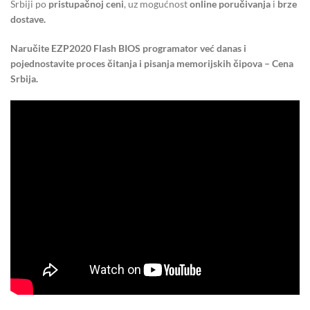
Srbiji po
pristupačnoj ceni
, uz mogućnost
online poručivanja
i
brze
dostave.
Naručite EZP2020 Flash BIOS programator već danas i
pojednostavite proces čitanja i pisanja memorijskih čipova – Cena
Srbija.