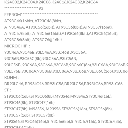
K24C02,K24C04,K24C08,K24C16,K24C32,K24C64
********************93
EEPROM*********************************************
AT93C46(16bit), AT93C46(8bit),
AT93C46A, AT93C56(16bit), AT93C56(8bit),AT93C57(16bit),
AT93C57(8bit), AT93C66(16bit),AT93C66(8bit),AT93C86(16bit),
AT93C86(8bit), AT93C76@16bit
MICROCHIP：
93C46A,93C46B,93LC46A,93LC46B ,93C56A,
93C56B,93C56C(8b),93LC56A,93LC56B,
93LC56B,,93C66A,93C66A,93C66B,93C66C(8b),93LC66A,93LC66B,
93LC76B,93C86A,93C86B,93LC86A,93LC86B,93LC86C(16b),93LC86
ROHM：
BR93LC46, BR93LC46,BR93LC56,BR93LC56,BR93LC66,BR93LC66
ST：
ST93C06(16b),ST93C06(8b),M93S46,M93S46,ST93C46(16b),
ST93C46(8b), ST93C47(16b)
ST93C47(8b), M93S56, M93S56,ST93C56(16b), ST93C56(8b),
ST93C57(16b) ,ST93C57(8b)
ST93S66,ST93C66(16b),ST93C66(8b),ST93C67(16b), ST93C67(8b),
ST93C86W(16b),