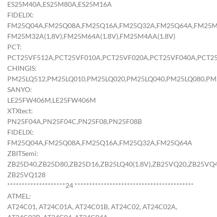
ES25M40A,ES25M80A,ES25M16A
FIDELIX:
FM25Q04A,FM25Q08A,FM25Q16A,FM25Q32A,FM25Q64A,FM25M04A
FM25M32A(1.8V),FM25M64A(1.8V),FM25M4AA(1.8V)
PCT:
PCT25VF512A,PCT25VF010A,PCT25VF020A,PCT25VF040A,PCT2
CHINGIS:
PM25LQ512,PM25LQ010,PM25LQ020,PM25LQ040,PM25LQ080,PM
SANYO:
LE25FW406M,LE25FW406M
XTXtect:
PN25F04A,PN25F04C,PN25F08,PN25F08B
FIDELIX:
FM25Q04A,FM25Q08A,FM25Q16A,FM25Q32A,FM25Q64A
ZBITSemi:
ZB25D40,ZB25D80,ZB25D16,ZB25LQ40(1.8V),ZB25VQ20,ZB25VQ
ZB25VQ128
********************24 *****************************************
ATMEL:
AT24C01, AT24C01A, AT24C01B, AT24C02, AT24C02A,