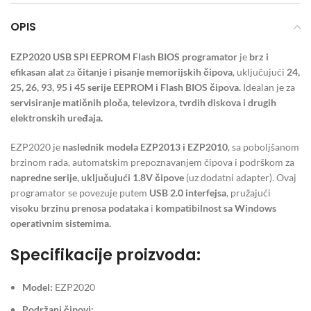
OPIS
EZP2020 USB SPI EEPROM Flash BIOS programator
je
brz i
efikasan alat
za
čitanje i pisanje memorijskih čipova
, uključujući
24,
25, 26, 93, 95 i 45 serije EEPROM i Flash BIOS čipova.
Idealan je za
servisiranje matičnih ploča, televizora, tvrdih diskova i drugih
elektronskih uređaja.
EZP2020 je
naslednik modela EZP2013 i EZP2010
, sa poboljšanom
brzinom rada, automatskim prepoznavanjem čipova i podrškom za
napredne serije, uključujući 1.8V čipove
(uz dodatni adapter). Ovaj
programator se povezuje putem
USB 2.0 interfejsa
, pružajući
visoku brzinu prenosa podataka
i
kompatibilnost sa Windows
operativnim sistemima.
Specifikacije proizvoda:
Model:
EZP2020
Podržani čipovi: