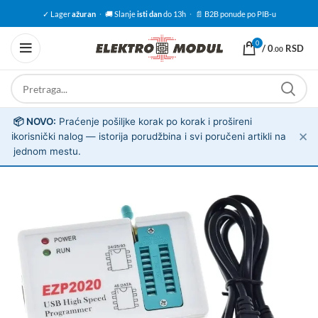
✓ Lager
ažuran
·
🚚 Slanje
isti dan
do 13h
·
📄 B2B ponude po PIB-u
0
/
0
RSD
.00
📦 NOVO:
Praćenje pošiljke korak po korak i prošireni
✕
ℹ️
korisnički nalog — istorija porudžbina i svi poručeni artikli na
jednom mestu.