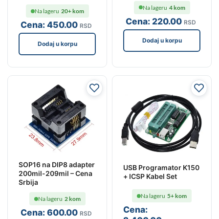
Na lageru
4 kom
Na lageru
20+ kom
Cena:
220
.00
RSD
Cena:
450
.00
RSD
Dodaj u korpu
Dodaj u korpu
SOP16 na DIP8 adapter
USB Programator K150
200mil-209mil – Cena
+ ICSP Kabel Set
Srbija
Na lageru
5+ kom
Na lageru
2 kom
Cena:
Cena:
600
.00
RSD