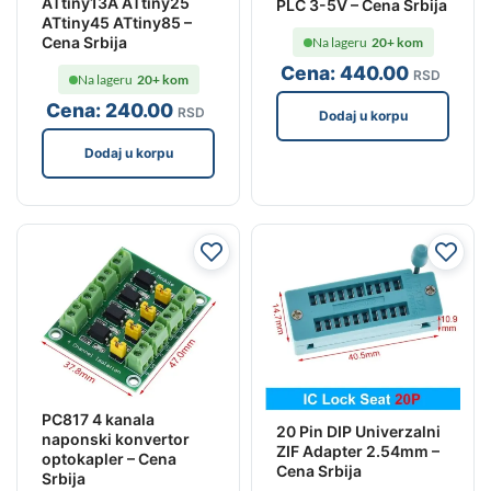
ATtiny13A ATtiny25
PLC 3-5V – Cena Srbija
ATtiny45 ATtiny85 –
Cena Srbija
Na lageru
20+ kom
Cena:
440
.00
RSD
Na lageru
20+ kom
Cena:
240
.00
RSD
Dodaj u korpu
Dodaj u korpu
PC817 4 kanala
20 Pin DIP Univerzalni
naponski konvertor
ZIF Adapter 2.54mm –
optokapler – Cena
Cena Srbija
Srbija