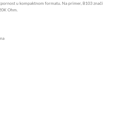
a otpornost u kompaktnom formatu. Na primer, B103 znači
 20K Ohm.
ona