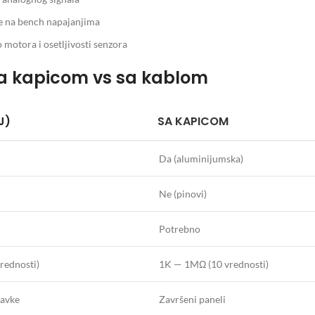
e na bench napajanjima
motora i osetljivosti senzora
 sa kapicom vs sa kablom
J)
SA KAPICOM
Da (aluminijumska)
Ne (pinovi)
Potrebno
rednosti)
1K — 1MΩ (10 vrednosti)
ravke
Završeni paneli