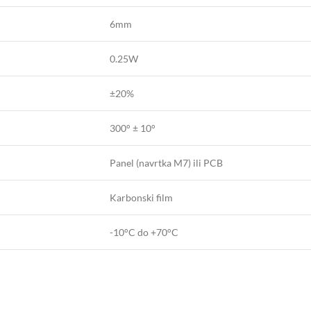
6mm
0.25W
±20%
300° ± 10°
Panel (navrtka M7) ili PCB
Karbonski film
-10°C do +70°C