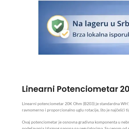
Linearni Potenciometar 2
Linearni potenciometar 20K Ohm (B203) je standardna WH148
ravnomerno i proporcionalno uglu rotacije, što je najčešći ti
Ovaj potenciometar je osnovna gradivna komponenta u nebro
podešavanja izlaznog napona na regulatorima. Sa cenom od