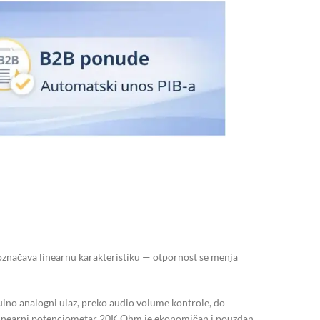
značava linearnu karakteristiku — otpornost se menja
no analogni ulaz, preko audio volume kontrole, do
linearni potenciometar 20K Ohm je ekonomičan i pouzdan