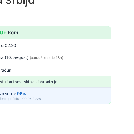
 Srbija
10+
kom
. u 02:20
a (10. avgust)
(porudžbine do 13h)
 račun
istu i automatski se sinhronizuje.
96%
za sutra:
enih pošiljki · 09.08.2026