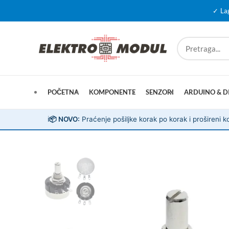
✓ La
POČETNA
KOMPONENTE
SENZORI
ARDUINO & D
ℹ️
📦 NOVO:
Praćenje pošiljke korak po korak i prošireni ko