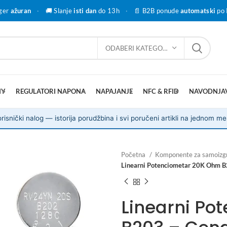
ger
ažuran
·
🚚 Slanje
isti dan
do 13h
·
📄 B2B ponude
automatski
po 
ODABERI KATEGORIJU
IY
REGULATORI NAPONA
NAPAJANJE
NFC & RFID
NAVODNJA
risnički nalog — istorija porudžbina i svi poručeni artikli na jednom me
Početna
Komponente za samoizg
Linearni Potenciometar 20K Ohm B
Linearni Po