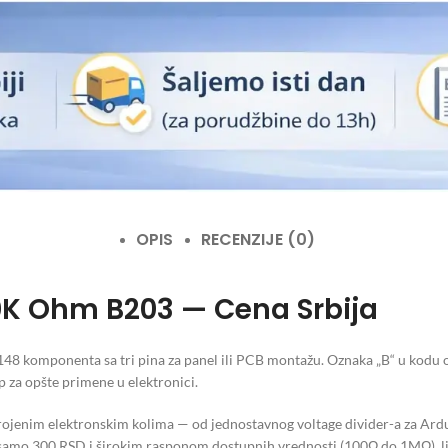
OPIS
RECENZIJE (0)
0K Ohm B203 — Cena Srbija
 komponenta sa tri pina za panel ili PCB montažu. Oznaka „B“ u kodu o
p za opšte primene u elektronici.
jenim elektronskim kolima — od jednostavnog voltage divider-a za Ardui
 samo 300 RSD i širokim rasponom dostupnih vrednosti (100Ω do 1MΩ), 