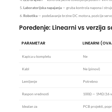
Laboratorijska napajanja
— gruba kontrola napona i struj
Robotika
— podešavanje brzine DC motora, pozicije servo 
Poređenje: Linearni vs verzija
PARAMETAR
LINEARNI (OVA
Kapica u kompletu
Ne
Kabl
Ne (pinovi)
Lemljenje
Potrebno
Raspon vrednosti
100Ω — 1MΩ (16 v
Idealan za
PCB projekti, pop