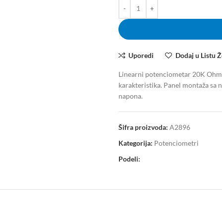
Uporedi
Dodaj u Listu Ž
Linearni potenciometar 20K Ohm 
karakteristika. Panel montaža sa 
napona.
Šifra proizvoda:
A2896
Kategorija:
Potenciometri
Podeli: