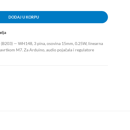
DODAJ U KORPU
elja
(B203) — WH148, 3 pina, osovina 15mm, 0.25W, linearna
navrtkom M7. Za Arduino, audio pojačala i regulatore