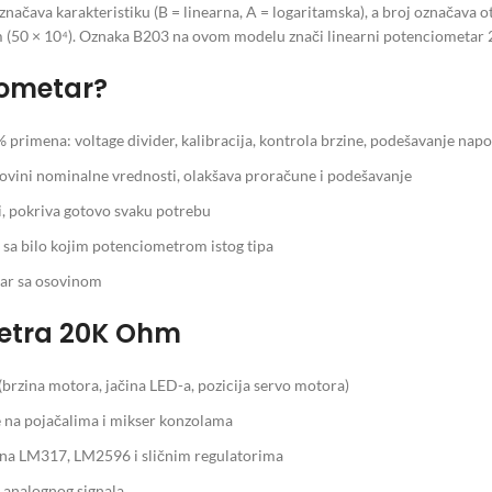
označava karakteristiku (B = linearna, A = logaritamska), a broj označav
m (50 × 10⁴). Oznaka B203 na ovom modelu znači linearni potenciometar
iometar?
 primena: voltage divider, kalibracija, kontrola brzine, podešavanje nap
lovini nominalne vrednosti, olakšava proračune i podešavanje
 pokriva gotovo svaku potrebu
sa bilo kojim potenciometrom istog tipa
ar sa osovinom
etra 20K Ohm
brzina motora, jačina LED-a, pozicija servo motora)
 na pojačalima i mikser konzolama
na LM317, LM2596 i sličnim regulatorima
 analognog signala