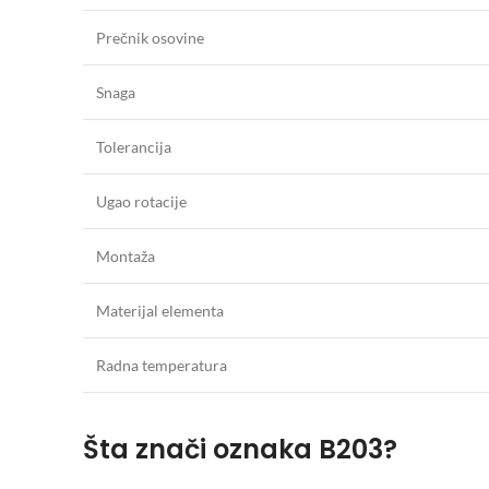
Prečnik osovine
Snaga
Tolerancija
Ugao rotacije
Montaža
Materijal elementa
Radna temperatura
Šta znači oznaka B203?