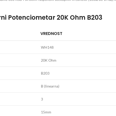
arni Potenciometar 20K Ohm B203
VREDNOST
WH148
20K Ohm
B203
B (linearna)
3
15mm