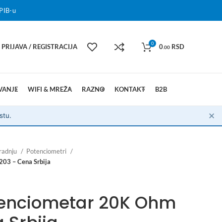
PIB-u
0
PRIJAVA / REGISTRACIJA
0
RSD
.00
VANJE
WIFI & MREŽA
RAZNO
KONTAKT
B2B
✕
stu.
radnju
Potenciometri
203 – Cena Srbija
tenciometar 20K Ohm