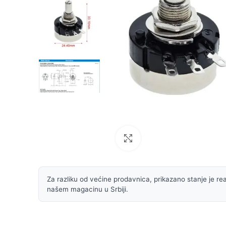
Uvećaj sliku
Za razliku od većine prodavnica, prikazano stanje je rea
našem magacinu u Srbiji.