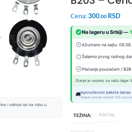
B203 – Cena
Cena:
300
RSD
.00
Na lageru u Srbiji
—
Ažurirano na sajtu: 09.08
Šaljemo prvog radnog dan
Plaćanje pouzećem / B2B
Stanje je vezano za našu lager l
Isporučenost paketa danas 
🚚
Realan uzorak zadnjih 100 isporuč
lno i odnosi se na robu u
TEŽINA
0.021 kg