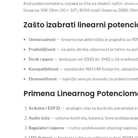
Kod potenciometara, oznaka se čita na sledeći način: slovo 
linearna 10K Ohm (10 × 10³), B504 znači linearna 500K Oh
Zašto izabrati linearni potenc
Univerzalnost
— linearna karakteristika je pogodna za 90%
Predvidljivost
— na pola okreta, otpornost je tačno na po
Širok raspon
— dostupan od 100Ω do 1MΩ u 16 vrednosti,
Kompatibilnost
— standardni WH148 footprint, zamenjiv 
Ekonomičnost
— najniža cena po komadu za potenciomet
Primena Linearnog Potenciom
Arduino i ESP32
— analogni ulaz za kontrolu parametara (
Audio kola
— volume kontrola, balance, tone podešavanje
Regulatori napona
— ručno podešavanje izlaznog napona 
LED drajveri
— kontrola jačine osvetljenja putem PWM ili