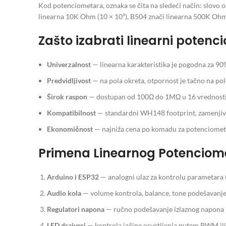
Kod potenciometara, oznaka se čita na sledeći način: slovo 
linearna 10K Ohm (10 × 10³), B504 znači linearna 500K Oh
Zašto izabrati linearni potenc
Univerzalnost
— linearna karakteristika je pogodna za 90%
Predvidljivost
— na pola okreta, otpornost je tačno na po
Širok raspon
— dostupan od 100Ω do 1MΩ u 16 vrednosti,
Kompatibilnost
— standardni WH148 footprint, zamenjiv 
Ekonomičnost
— najniža cena po komadu za potenciomet
Primena Linearnog Potenciom
Arduino i ESP32
— analogni ulaz za kontrolu parametara (
Audio kola
— volume kontrola, balance, tone podešavanje
Regulatori napona
— ručno podešavanje izlaznog napona 
LED drajveri
— kontrola jačine osvetljenja putem PWM ili