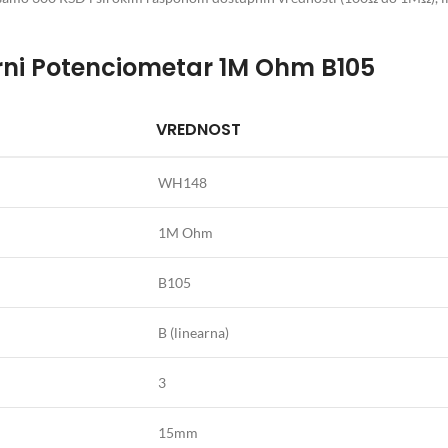
arni Potenciometar 1M Ohm B105
VREDNOST
WH148
1M Ohm
B105
B (linearna)
3
15mm