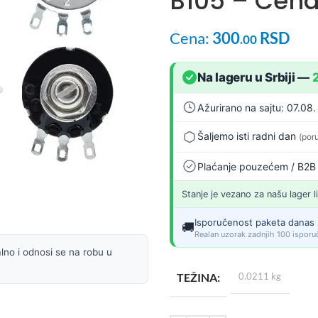
B105 – Cena
Cena:
300
RSD
.00
Na lageru u Srbiji
—
Ažurirano na sajtu: 07.08.
Šaljemo isti radni dan
(por
Plaćanje pouzećem / B2B
Stanje je vezano za našu lager l
Isporučenost paketa danas 
🚚
Realan uzorak zadnjih 100 isporuč
lno i odnosi se na robu u
TEŽINA
0.0211 kg