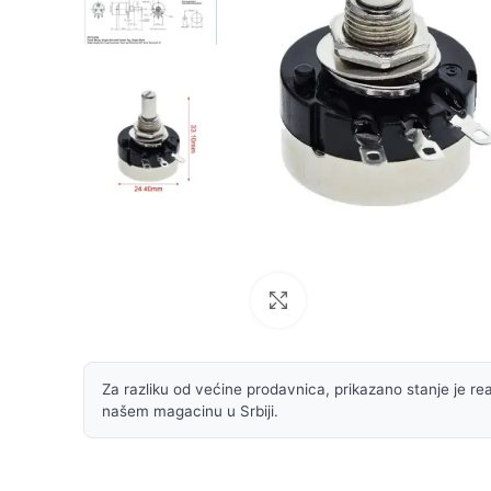
Uvećaj sliku
Za razliku od većine prodavnica, prikazano stanje je rea
našem magacinu u Srbiji.