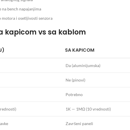
e na bench napajanjima
motora i osetljivosti senzora
 sa kapicom vs sa kablom
J)
SA KAPICOM
Da (aluminijumska)
Ne (pinovi)
Potrebno
rednosti)
1K — 1MΩ (10 vrednosti)
ravke
Završeni paneli