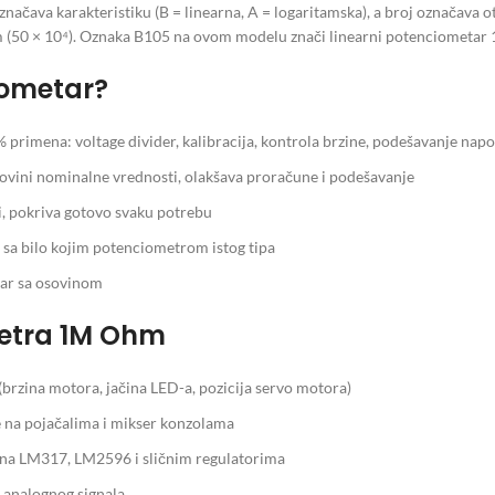
označava karakteristiku (B = linearna, A = logaritamska), a broj označav
m (50 × 10⁴). Oznaka B105 na ovom modelu znači linearni potenciometa
iometar?
 primena: voltage divider, kalibracija, kontrola brzine, podešavanje nap
lovini nominalne vrednosti, olakšava proračune i podešavanje
 pokriva gotovo svaku potrebu
sa bilo kojim potenciometrom istog tipa
ar sa osovinom
etra 1M Ohm
brzina motora, jačina LED-a, pozicija servo motora)
 na pojačalima i mikser konzolama
na LM317, LM2596 i sličnim regulatorima
 analognog signala