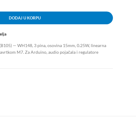
DODAJ U KORPU
elja
B105) — WH148, 3 pina, osovina 15mm, 0.25W, linearna
navrtkom M7. Za Arduino, audio pojačala i regulatore