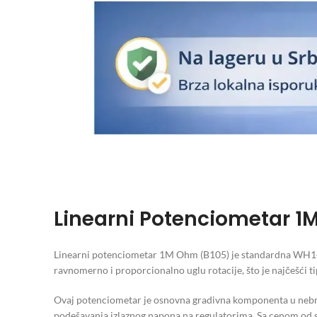
Linearni Potenciometar 1
Linearni potenciometar 1M Ohm (B105) je standardna WH148 
ravnomerno i proporcionalno uglu rotacije, što je najčešći ti
Ovaj potenciometar je osnovna gradivna komponenta u nebro
podešavanja izlaznog napona na regulatorima. Sa cenom od