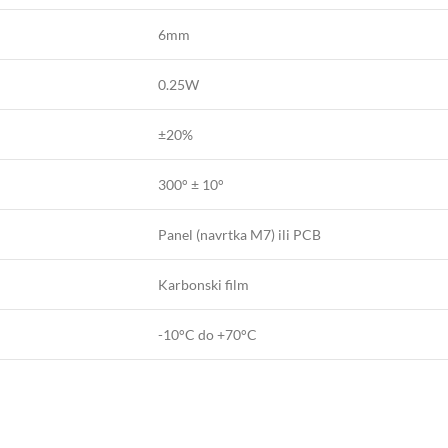
6mm
0.25W
±20%
300° ± 10°
Panel (navrtka M7) ili PCB
Karbonski film
-10°C do +70°C