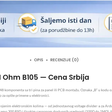
OPIS
RECENZIJE (0)
M Ohm B105 — Cena Srbija
komponenta sa tri pina za panel ili PCB montažu. Oznaka „B“ u kodu oz
p za opšte primene u elektronici.
jenim elektronskim kolima — od jednostavnog voltage divider-a za Ardui
 samo 300 RSD i širokim rasponom dostupnih vrednosti (100Ω do 1MΩ), 