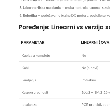
Laboratorijska napajanja
— gruba kontrola napona i struj
Robotika
— podešavanje brzine DC motora, pozicije servo 
Poređenje: Linearni vs verzija
PARAMETAR
LINEARNI (OVA
Kapica u kompletu
Ne
Kabl
Ne (pinovi)
Lemljenje
Potrebno
Raspon vrednosti
100Ω — 1MΩ (16 v
Idealan za
PCB projekti, pop