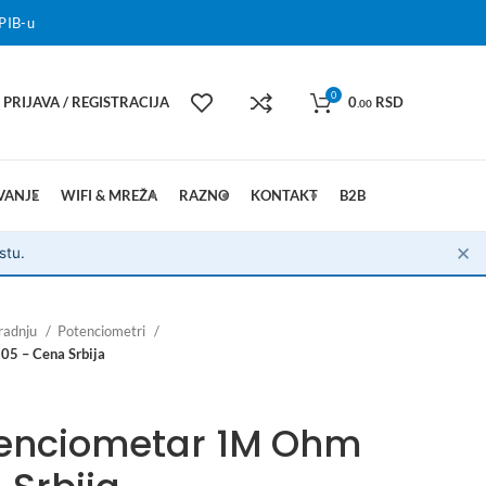
PIB-u
0
PRIJAVA / REGISTRACIJA
0
RSD
.00
VANJE
WIFI & MREŽA
RAZNO
KONTAKT
B2B
✕
stu.
radnju
Potenciometri
05 – Cena Srbija
tenciometar 1M Ohm