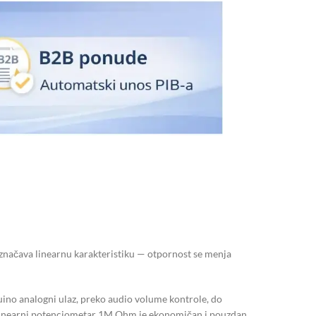
načava linearnu karakteristiku — otpornost se menja
no analogni ulaz, preko audio volume kontrole, do
linearni potenciometar 1M Ohm je ekonomičan i pouzdan