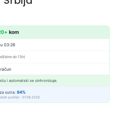
 Srbija
20+
kom
 u 03:26
udžbine do 13h)
 račun
istu i automatski se sinhronizuje.
94%
za sutra:
enih pošiljki · 07.08.2026