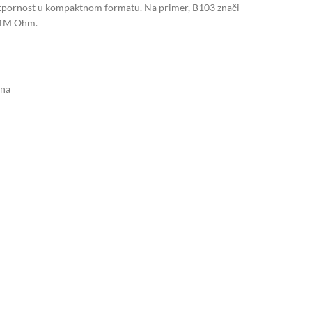
a otpornost u kompaktnom formatu. Na primer, B103 znači
r 1M Ohm.
ona