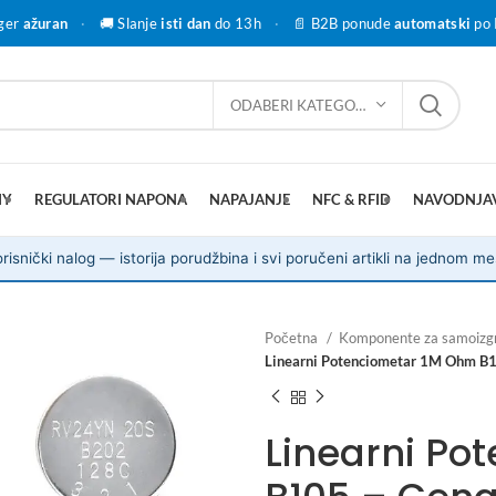
ger
ažuran
·
🚚 Slanje
isti dan
do 13h
·
📄 B2B ponude
automatski
po 
ODABERI KATEGORIJU
IY
REGULATORI NAPONA
NAPAJANJE
NFC & RFID
NAVODNJA
risnički nalog — istorija porudžbina i svi poručeni artikli na jednom me
Početna
Komponente za samoizg
Linearni Potenciometar 1M Ohm B1
Linearni Po