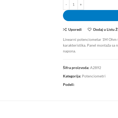
Uporedi
Dodaj u Listu Ž
Linearni potenciometar 1M Ohm (
karakteristika. Panel montaža sa 
napona.
Šifra proizvoda:
A2892
Kategorija:
Potenciometri
Podeli: