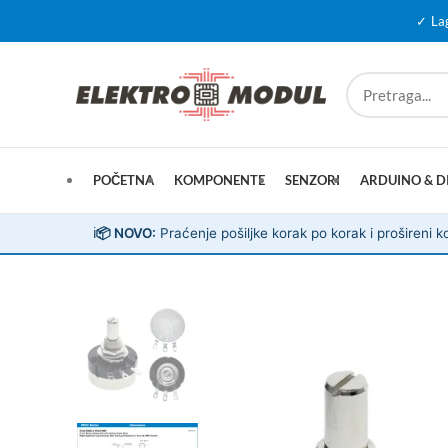
✓ La
POČETNA
KOMPONENTE
SENZORI
ARDUINO & D
ℹ️
📦 NOVO:
Praćenje pošiljke korak po korak i prošireni ko