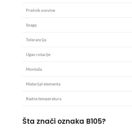
Prečnik osovine
Snaga
Tolerancija
Ugao rotacije
Montaža
Materijal elementa
Radna temperatura
Šta znači oznaka B105?