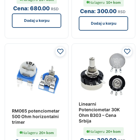
Na lageru
10+ kom
Cena:
680
.00
RSD
Cena:
300
.00
RSD
Dodaj u korpu
Dodaj u korpu
Linearni
Potenciometar 30K
RM065 potenciometar
Ohm B303 – Cena
500 Ohm horizontalni
Srbija
trimer
Na lageru
20+ kom
Na lageru
20+ kom