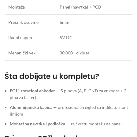
Montaža
Panel (navrtka) + PCB
Prečnik osovine
6mm
Radni napon
5V DC
Mehanički vek
30.000+ ciklusa
Šta dobijate u kompletu?
EC11 rotacioni enkoder
— 5 pinova (A, B, GND za enkoder + 2
pina za taster)
Aluminijumska kapica
— profesionalan izgled sa indikatornom
linijom
Montažna navrtka i podloška
— za čvrstu montažu na panel