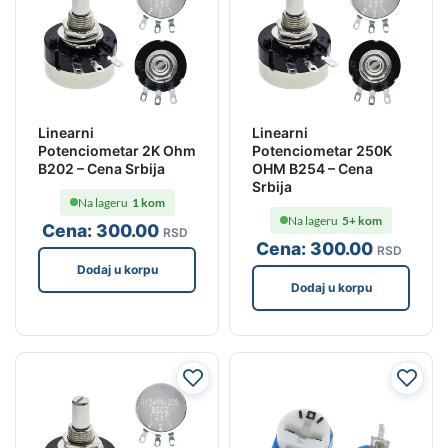
Linearni
Linearni
Potenciometar 2K Ohm
Potenciometar 250K
B202 – Cena Srbija
OHM B254 – Cena
Srbija
Na lageru
1 kom
Na lageru
5+ kom
Cena:
300
.00
RSD
Cena:
300
.00
RSD
Dodaj u korpu
Dodaj u korpu