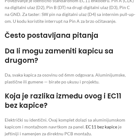
Povezivanje je identično standardnom EC11 enkoderu. Pin A (CLK)
na digitalni ulaz (D2), Pin B (DT) na drugi digitalni ulaz (D3), Pin C
na GND. Za taster: SW pin na digitalni ulaz (D4) sa internim pull-up-
om. U kodu koristite interrupt na Pin A za brzo očitavanje.
Često postavljana pitanja
Da li mogu zameniti kapicu sa
drugom?
Da, svaka kapica za osovinu od 6mm odgovara. Aluminijumske,
plastične ili gumene — birate po ukusu i projektu.
Koja je razlika između ovog i EC11
bez kapice?
Električki su identični. Ovaj komplet dolazi sa aluminijumskom
kapicom i montažnom navrtkom za panel.
EC11 bez kapice
je
jeftiniji i namenjen za direktnu PCB montažu.