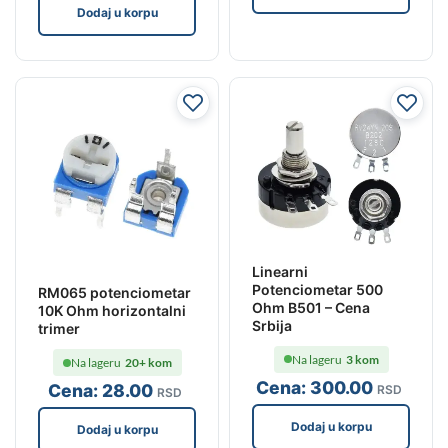
Dodaj u korpu
Linearni
Potenciometar 500
RM065 potenciometar
Ohm B501 – Cena
10K Ohm horizontalni
Srbija
trimer
Na lageru
3 kom
Na lageru
20+ kom
Cena:
300
.00
Cena:
28
.00
RSD
RSD
Dodaj u korpu
Dodaj u korpu