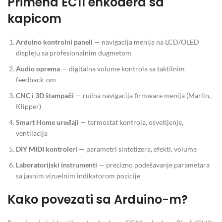
Primena EC11 enkodera sa
kapicom
Arduino kontrolni paneli
— navigacija menija na LCD/OLED
displeju sa profesionalnim dugmetom
Audio oprema
— digitalna volume kontrola sa taktilnim
feedback-om
CNC i 3D štampači
— ručna navigacija firmware menija (Marlin,
Klipper)
Smart Home uređaji
— termostat kontrola, osvetljenje,
ventilacija
DIY MIDI kontroleri
— parametri sintetizera, efekti, volume
Laboratorijski instrumenti
— precizno podešavanje parametara
sa jasnim vizuelnim indikatorom pozicije
Kako povezati sa Arduino-m?