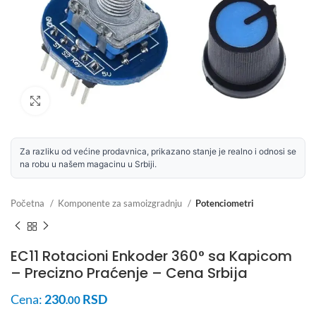
Uvećaj sliku
Za razliku od većine prodavnica, prikazano stanje je realno i odnosi se
na robu u našem magacinu u Srbiji.
Početna
Komponente za samoizgradnju
Potenciometri
EC11 Rotacioni Enkoder 360° sa Kapicom
– Precizno Praćenje – Cena Srbija
Cena:
230
RSD
.00