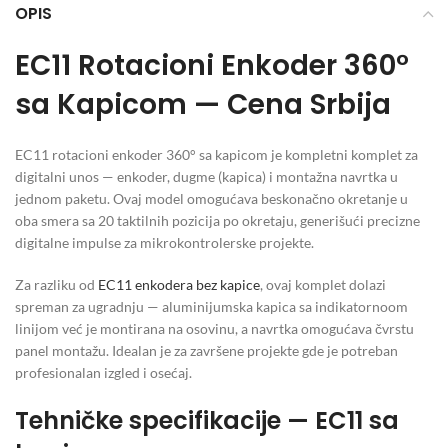
OPIS
EC11 Rotacioni Enkoder 360°
sa Kapicom — Cena Srbija
EC11 rotacioni enkoder 360° sa kapicom je kompletni komplet za
digitalni unos — enkoder, dugme (kapica) i montažna navrtka u
jednom paketu. Ovaj model omogućava beskonačno okretanje u
oba smera sa 20 taktilnih pozicija po okretaju, generišući precizne
digitalne impulse za mikrokontrolerske projekte.
Za razliku od
EC11 enkodera bez kapice
, ovaj komplet dolazi
spreman za ugradnju — aluminijumska kapica sa indikatornoom
linijom već je montirana na osovinu, a navrtka omogućava čvrstu
panel montažu. Idealan je za završene projekte gde je potreban
profesionalan izgled i osećaj.
Tehničke specifikacije — EC11 sa