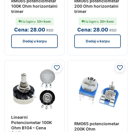
RM065 potenciometar
RM065 potenciometar
100K Ohm horizontalni
200 Ohm horizontalni
trimer
trimer
Na lageru
10+ kom
Na lageru
20+ kom
Cena:
28
.00
Cena:
28
.00
RSD
RSD
Dodaj u korpu
Dodaj u korpu
Linearni
Potenciometar 100K
RM065 potenciometar
Ohm B104 – Cena
200K Ohm