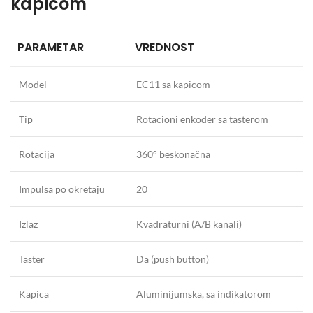
kapicom
PARAMETAR
VREDNOST
Model
EC11 sa kapicom
Tip
Rotacioni enkoder sa tasterom
Rotacija
360° beskonačna
Impulsa po okretaju
20
Izlaz
Kvadraturni (A/B kanali)
Taster
Da (push button)
Kapica
Aluminijumska, sa indikatorom