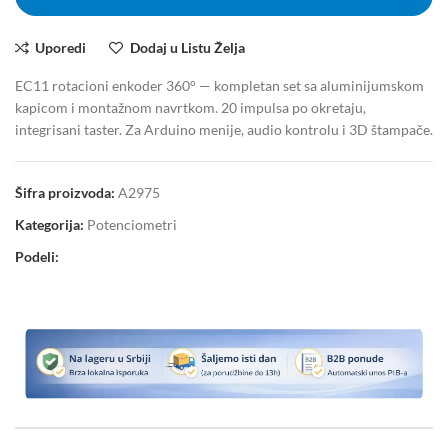
Uporedi
Dodaj u Listu Želja
EC11 rotacioni enkoder 360° — kompletan set sa aluminijumskom
kapicom i montažnom navrtkom. 20 impulsa po okretaju,
integrisani taster. Za Arduino menije, audio kontrolu i 3D štampače.
Šifra proizvoda:
A2975
Kategorija:
Potenciometri
Podeli: