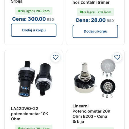
Srbija
horizontalni trimer
Na lageru
20+ kom
Na lageru
20+ kom
Cena:
300
.00
Cena:
28
.00
RSD
RSD
Dodaj u korpu
Dodaj u korpu
Linearni
LA42DWQ-22
Potenciometar 20K
potenciometar 10K
Ohm B203 – Cena
Ohm
Srbija
Na lageru
20+ kom