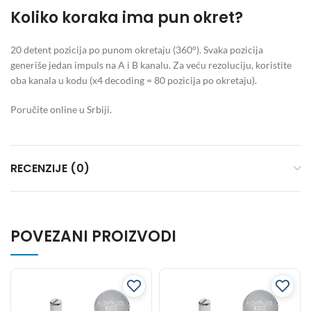
Koliko koraka ima pun okret?
20 detent pozicija po punom okretaju (360°). Svaka pozicija
generiše jedan impuls na A i B kanalu. Za veću rezoluciju, koristite
oba kanala u kodu (x4 decoding = 80 pozicija po okretaju).
Poručite online u Srbiji.
RECENZIJE (0)
POVEZANI PROIZVODI