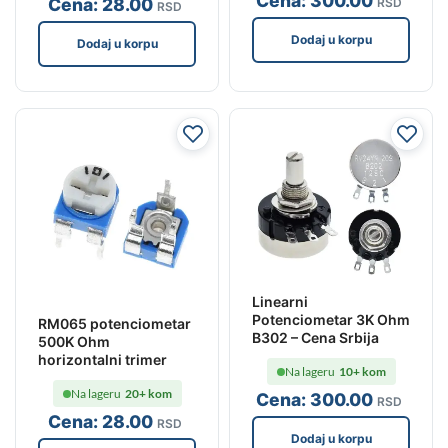
Cena:
300
.00
Cena:
28
.00
RSD
RSD
Dodaj u korpu
Dodaj u korpu
Linearni
Potenciometar 3K Ohm
RM065 potenciometar
B302 – Cena Srbija
500K Ohm
horizontalni trimer
Na lageru
10+ kom
Na lageru
20+ kom
Cena:
300
.00
RSD
Cena:
28
.00
RSD
Dodaj u korpu