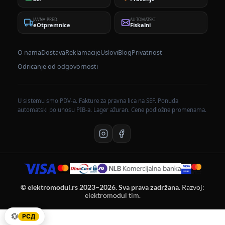
JAVNA PRED.
AUTOMATSKI
eOtpremnice
Fiskalni
O nama
Dostava
Reklamacije
Uslovi
Blog
Privatnost
Odricanje od odgovornosti
U sistemu smo PDV-a. Fakture za pravna lica na SEF. Ponuda
automatski po unosu PIB-a. Lager ažuran. Cene podložne promenama.
© elektromodul.rs 2023–2026. Sva prava zadržana.
Razvoj:
elektromodul tim.
💱
РСД