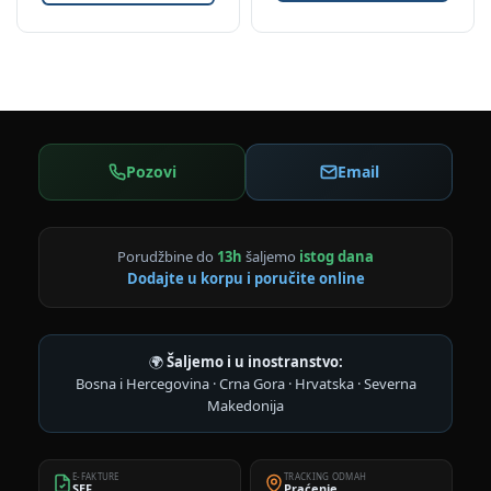
Pozovi
Email
Porudžbine do
13h
šaljemo
istog dana
Dodajte u korpu i poručite online
🌍
Šaljemo i u inostranstvo:
Bosna i Hercegovina · Crna Gora · Hrvatska · Severna
Makedonija
E-FAKTURE
TRACKING ODMAH
SEF
Praćenje