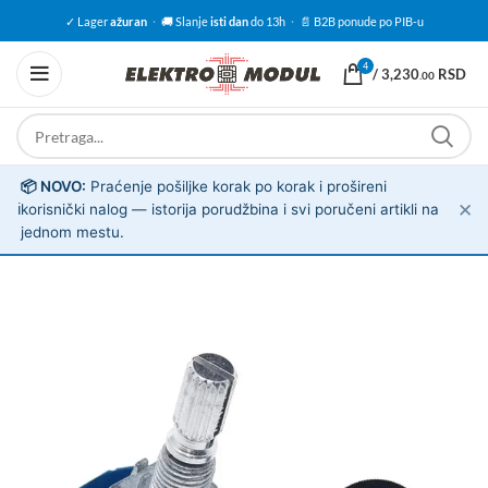
✓ Lager
ažuran
·
🚚 Slanje
isti dan
do 13h
·
📄 B2B ponude po PIB-u
4
/
3,230
RSD
.00
📦 NOVO:
Praćenje pošiljke korak po korak i prošireni
✕
ℹ️
korisnički nalog — istorija porudžbina i svi poručeni artikli na
jednom mestu.