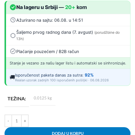
Na lageru u Srbiji
—
20+
kom
Ažurirano na sajtu: 06.08. u 14:51
Šaljemo prvog radnog dana (7. avgust)
(porudžbine do
13h)
Plaćanje pouzećem / B2B račun
Stanje je vezano za našu lager listu i automatski se sinhronizuje.
92%
Isporučenost paketa danas za sutra:
🚚
Realan uzorak zadnjih 100 isporučenih pošiljki · 06.08.2026
TEŽINA
0.0125 kg
DODAJ U KORPU