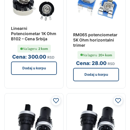
Linearni
Potenciometar 1K Ohm
RM065 potenciometar
B102 – Cena Srbija
5K Ohm horizontalni
trimer
Na lageru
2 kom
Na lageru
20+ kom
Cena:
300
.00
RSD
Cena:
28
.00
RSD
Dodaj u korpu
Dodaj u korpu