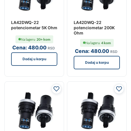
LA42DWQ-22
LA42DWQ-22
potenciometar 5K Ohm
potenciometar 200K
Ohm
Na lageru
20+ kom
Na lageru
4 kom
Cena:
480
.00
RSD
Cena:
480
.00
RSD
Dodaj u korpu
Dodaj u korpu