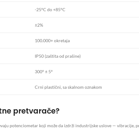
-25°C do +85°C
±2%
100.000+ okretaja
IP50 (zaštita od prašine)
300° ± 5°
Crni plastični, sa skalnom oznakom
tne pretvarače?
vaju potenciometar koji može da izdrži industrijske uslove — vibracije, 