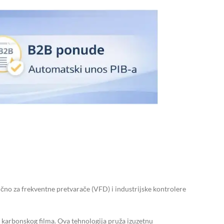
no za frekventne pretvarače (VFD) i industrijske kontrolere
karbonskog filma. Ova tehnologija pruža izuzetnu