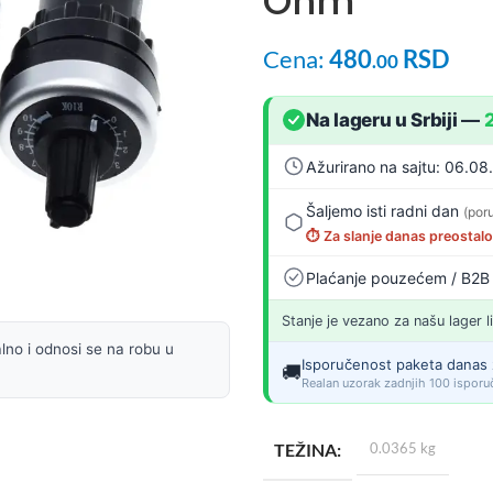
Ohm
Cena:
480
RSD
.00
Na lageru u Srbiji
—
Ažurirano na sajtu: 06.08
Šaljemo isti radni dan
(por
⏱️ Za slanje danas preostal
Plaćanje pouzećem / B2B
Stanje je vezano za našu lager l
lno i odnosi se na robu u
Isporučenost paketa danas 
🚚
Realan uzorak zadnjih 100 isporuč
TEŽINA
0.0365 kg