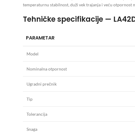
temperaturnu stabilnost, duži vek trajanja i veću otpornost na
Tehničke specifikacije — LA
PARAMETAR
Model
Nominalna otpornost
Ugradni prečnik
Tip
Tolerancija
Snaga