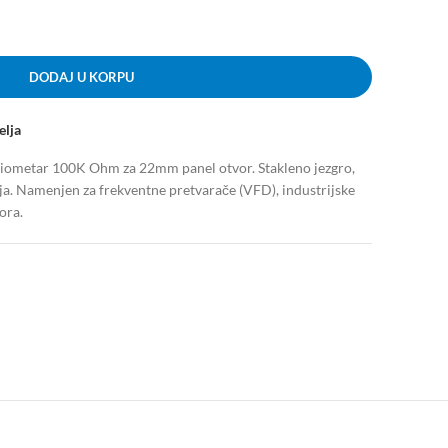
DODAJ U KORPU
elja
ometar 100K Ohm za 22mm panel otvor. Stakleno jezgro,
ja. Namenjen za frekventne pretvarače (VFD), industrijske
ora.