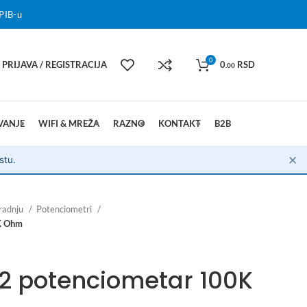
PIB-u
0
PRIJAVA / REGISTRACIJA
0
RSD
.00
VANJE
WIFI & MREŽA
RAZNO
KONTAKT
B2B
✕
stu.
radnju
Potenciometri
K Ohm
 potenciometar 100K