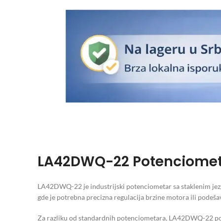
LA42DWQ-22 Potenciometa
LA42DWQ-22 je industrijski potenciometar sa staklenim jezg
gde je potrebna precizna regulacija brzine motora ili podeša
Za razliku od standardnih potenciometara, LA42DWQ-22 pote