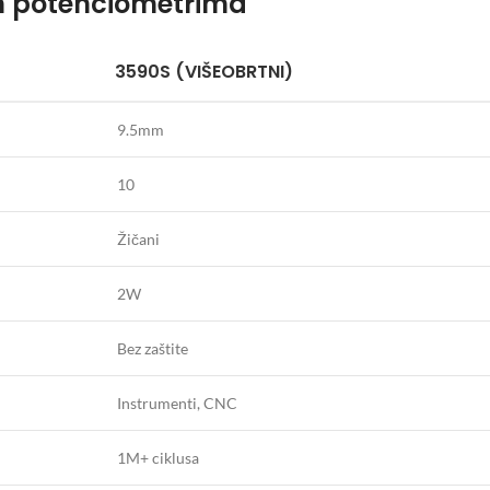
m potenciometrima
3590S (VIŠEOBRTNI)
9.5mm
10
Žičani
2W
Bez zaštite
Instrumenti, CNC
1M+ ciklusa