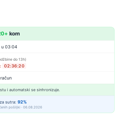
20+
kom
. u 03:04
udžbine do 13h)
02:36:19
o:
 račun
istu i automatski se sinhronizuje.
92%
za sutra:
enih pošiljki · 06.08.2026