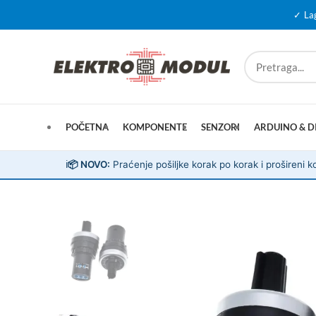
✓ La
POČETNA
KOMPONENTE
SENZORI
ARDUINO & D
ℹ️
📦 NOVO:
Praćenje pošiljke korak po korak i prošireni ko