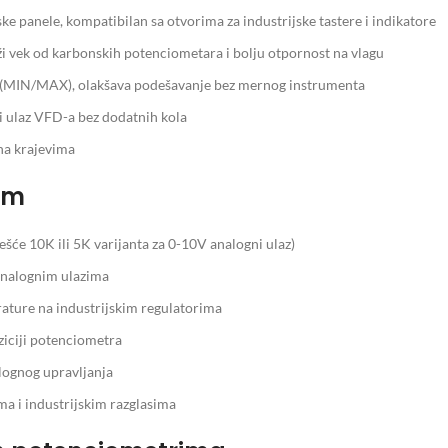
ke panele, kompatibilan sa otvorima za industrijske tastere i indikatore
 vek od karbonskih potenciometara i bolju otpornost na vlagu
e (MIN/MAX), olakšava podešavanje bez mernog instrumenta
i ulaz VFD-a bez dodatnih kola
na krajevima
hm
šće 10K ili 5K varijanta za 0-10V analogni ulaz)
analognim ulazima
ture na industrijskim regulatorima
ziciji potenciometra
lognog upravljanja
a i industrijskim razglasima