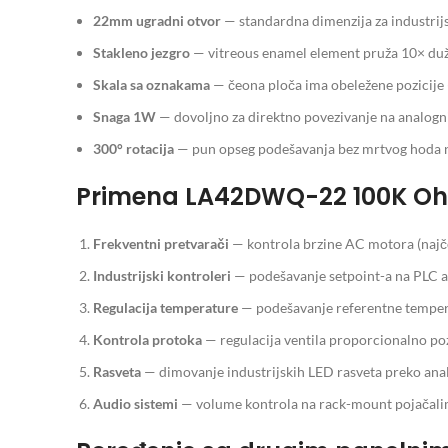
22mm ugradni otvor
— standardna dimenzija za industrijs
Stakleno jezgro
— vitreous enamel element pruža 10× duži
Skala sa oznakama
— čeona ploča ima obeležene pozicij
Snaga 1W
— dovoljno za direktno povezivanje na analogn
300° rotacija
— pun opseg podešavanja bez mrtvog hoda 
Primena LA42DWQ-22 100K O
Frekventni pretvarači
— kontrola brzine AC motora (najče
Industrijski kontroleri
— podešavanje setpoint-a na PLC 
Regulacija temperature
— podešavanje referentne tempera
Kontrola protoka
— regulacija ventila proporcionalno po
Rasveta
— dimovanje industrijskih LED rasveta preko ana
Audio sistemi
— volume kontrola na rack-mount pojačalim