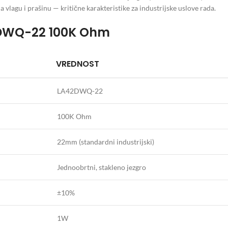
 vlagu i prašinu — kritične karakteristike za industrijske uslove rada.
42DWQ-22 100K Ohm
VREDNOST
LA42DWQ-22
100K Ohm
22mm (standardni industrijski)
Jednoobrtni, stakleno jezgro
±10%
1W