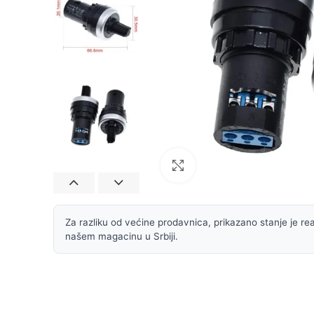
Uvećaj sliku
Za razliku od većine prodavnica, prikazano stanje je rea
našem magacinu u Srbiji.