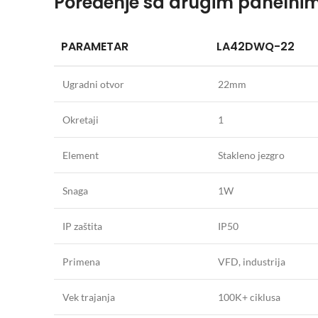
Poređenje sa drugim panelni
PARAMETAR
LA42DWQ-22
Ugradni otvor
22mm
Okretaji
1
Element
Stakleno jezgro
Snaga
1W
IP zaštita
IP50
Primena
VFD, industrija
Vek trajanja
100K+ ciklusa