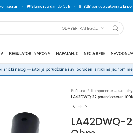
ger
ažuran
·
🚚 Slanje
isti dan
do 13h
·
📄 B2B ponude
automatski
po 
ODABERI KATEGORIJU
IY
REGULATORI NAPONA
NAPAJANJE
NFC & RFID
NAVODNJA
risnički nalog — istorija porudžbina i svi poručeni artikli na jednom me
Početna
Komponente za samoizg
LA42DWQ-22 potenciometar 100
LA42DWQ-22