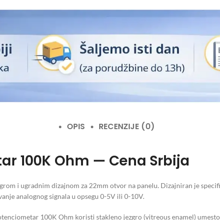
OPIS
RECENZIJE (0)
r 100K Ohm — Cena Srbija
rom i ugradnim dizajnom za 22mm otvor na panelu. Dizajniran je specifič
vanje analognog signala u opsegu 0-5V ili 0-10V.
nciometar 100K Ohm koristi stakleno jezgro (vitreous enamel) umesto 