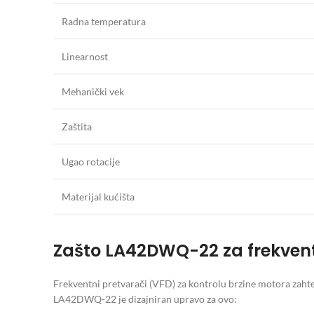
Radna temperatura
Linearnost
Mehanički vek
Zaštita
Ugao rotacije
Materijal kućišta
Zašto LA42DWQ-22 za frekven
Frekventni pretvarači (VFD) za kontrolu brzine motora zahte
LA42DWQ-22 je dizajniran upravo za ovo: