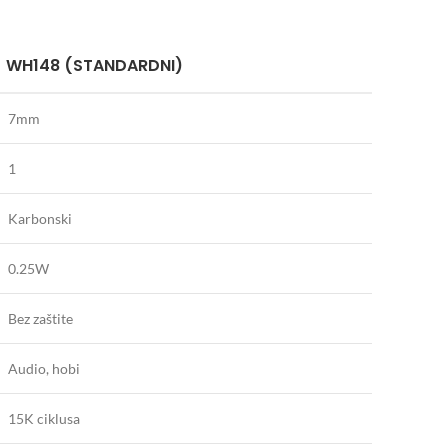
WH148 (STANDARDNI)
7mm
1
Karbonski
0.25W
Bez zaštite
Audio, hobi
15K ciklusa