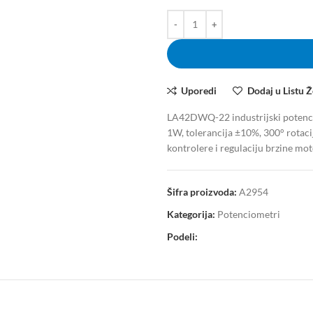
Uporedi
Dodaj u Listu Ž
LA42DWQ-22 industrijski potenci
1W, tolerancija ±10%, 300° rotaci
kontrolere i regulaciju brzine mot
Šifra proizvoda:
A2954
Kategorija:
Potenciometri
Podeli: