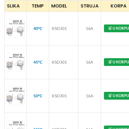
SLIKA
TEMP
MODEL
STRUJA
KORPA
40°C
KSD301
16A
🛒 U KORPU
45°C
KSD301
16A
🛒 U KORPU
50°C
KSD301
16A
🛒 U KORPU