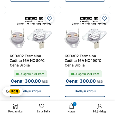
KSD302 Termalna
KSD302 Termalna
Zaštita 16A NC 80°C
Zaštita 16A NC 190°C
Cena Srbija
Cena Srbija
Na lageru
10+ kom
Na lageru
20+ kom
Cena:
300
.00
Cena:
300
.00
RSD
RSD
💱
Dodaj u korpu
Dodaj u korpu
РСД
0
Prodavnica
Lista Želja
Korpa
Moj Nalog