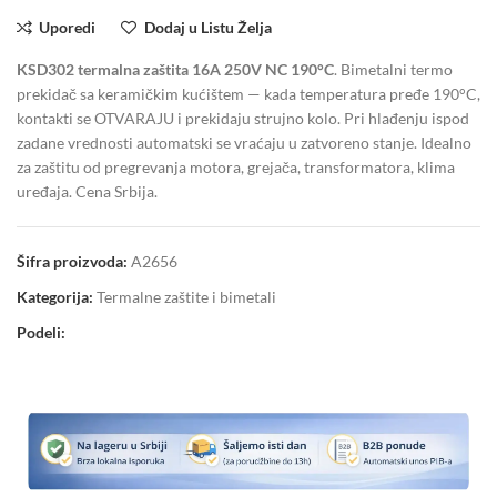
Uporedi
Dodaj u Listu Želja
KSD302 termalna zaštita 16A 250V NC 190°C
. Bimetalni termo
prekidač sa keramičkim kućištem — kada temperatura pređe 190°C,
kontakti se OTVARAJU i prekidaju strujno kolo. Pri hlađenju ispod
zadane vrednosti automatski se vraćaju u zatvoreno stanje. Idealno
za zaštitu od pregrevanja motora, grejača, transformatora, klima
uređaja. Cena Srbija.
Šifra proizvoda:
A2656
Kategorija:
Termalne zaštite i bimetali
Podeli: