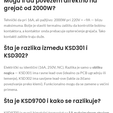
Mogu li da povežem direktno na
grejač od 2000W?
Tehnički da pri 16A, ali pažljivo: 2000W pri 220V = ~9A — blizu
maksimuma. Bolje je staviti termalnu zaštitu da kontroliše bobinu
kontaktora, a kontaktor onda prebacuje opterećenje grejača. Tako
kontakti zaštite traju duže.
Šta je razlika između KSD301 i
KSD302?
Električki su identični (16A, 250V, NC). Razlika je samo u
obliku
nogica
— KSD301 ima ravne lead-ove (idealno za PCB ugradnju ili
lemenje), KSD302 ima savijene lead-ove (lakše za žičano
povezivanje preko klemi). Funkcionalno mogu da se zamene u većini
primena.
Šta je KSD9700 i kako se razlikuje?
KSD9700 je manji bimetalni termostat sa
5A maksimalnom strujom