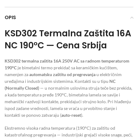
OPIS
KSD302 Termalna Zaštita 16A
NC 190°C — Cena Srbija
KSD302 termalna zaštita 16A 250V AC sa radnom temperaturom
190°C
je bimetalni termo prekidač sa keramičkim kućištem,
namenjen za
automatsku zaštitu od pregrevanja
u električnim
uređajima i industrijskim sistemima. Kontakti su u tipu
NC
(Normally Closed)
— u normalnim uslovima struja teče bez prekida,
a kada temperatura pređe 190°C, bimetalna lamela se savije i
mehanički razdvoji kontakte, prekidajući strujno kolo. Pri hlađenju
ispod zadane vrednosti, lamela se vraća u prvobitno stanje i
kontakti se ponovo zatvaraju (
auto-reset
).
Ekstremno visoka radna temperatura (190°C) za zaštitu od
katastrofalnog pregrevanja — industrijski grejači visoke snage, peći,