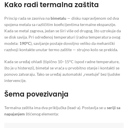
Kako radi termalna zaštita
Princip rada se zasniva na
bimetalu
— disku napravljenom od dva
spojena metala sa različitim koeficijentima termalne ekspanzije.
Kada se metal zagreva, jedan se širi više od drugog, što uzrokuje da
se disk savija. Pri određenoj temperaturi (radna temperatura ovog
modela:
190°C
), savijanje postaje dovoljno veliko da mehanički
razdvoji kontakte unutar termo zaštite — strujno kolo se prekida.
Kada se uređaj ohladi (tipično 10–15°C ispod radne temperature,
što je u histerezi), bimetal se vraća u prvobitno stanje i kontakti se
ponovo zatvaraju. Tako se uređaj automatski „resetuje“ bez ljudske
intervencije.
Šema povezivanja
Termalna zaštita ima dva priključka (lead-a). Postavlja se u
seriji sa
napajanjem
štićenog elementa: