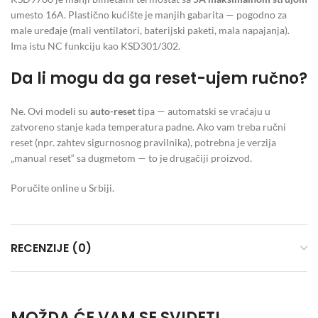
umesto 16A. Plastično kućište je manjih gabarita — pogodno za
male uređaje (mali ventilatori, baterijski paketi, mala napajanja).
Ima istu NC funkciju kao KSD301/302.
Da li mogu da ga reset-ujem ručno?
Ne. Ovi modeli su
auto-reset
tipa — automatski se vraćaju u
zatvoreno stanje kada temperatura padne. Ako vam treba ručni
reset (npr. zahtev sigurnosnog pravilnika), potrebna je verzija
„manual reset“ sa dugmetom — to je drugačiji proizvod.
Poručite online u Srbiji.
RECENZIJE (0)
MOŽDA ĆE VAM SE SVIDETI …