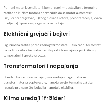
Pumpni motori, ventilatori, kompresori — postavljanje termalne
zaštite na kućište motora obezbeđuje da se motor automatski
isključi pri pregrevanju (zbog blokade rotora, preopterećenja, kvara
hladjenja). Sprečava pregaranje namotaja.
Električni grejači i bojleri
Sigurnosna zaštita pored radnog termostata — ako radni termostat
ne radi pravilno, termalna zaštita prekida napajanje pri kritičnoj
temperaturi i sprečava požar.
Transformatori i napajanja
Standardna zaštita u napajanjima srednje snage — ako se
transformator preopterećuje, namotaj greje, termalna zaštita
reaguje pre nego što izolacija namotaja oksidira.
Klima uređaji i frižideri