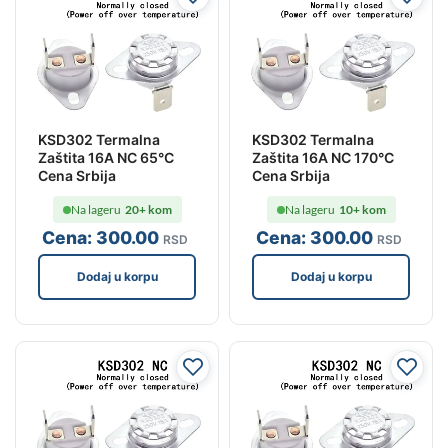
KSD302 Termalna
KSD302 Termalna
Zaštita 16A NC 65°C
Zaštita 16A NC 170°C
Cena Srbija
Cena Srbija
Na lageru
20+ kom
Na lageru
10+ kom
Cena:
300
.00
Cena:
300
.00
RSD
RSD
Dodaj u korpu
Dodaj u korpu