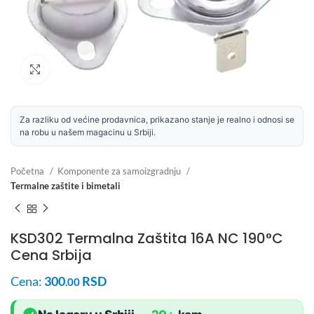
Uvećaj sliku
Za razliku od većine prodavnica, prikazano stanje je realno i odnosi se
na robu u našem magacinu u Srbiji.
Početna
Komponente za samoizgradnju
Termalne zaštite i bimetali
KSD302 Termalna Zaštita 16A NC 190°C
Cena Srbija
Cena:
300
RSD
.00