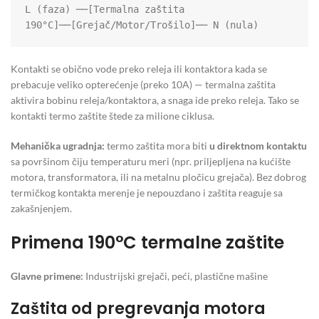
L (faza) ──[Termalna zaštita 
190°C]──[Grejač/Motor/Trošilo]── N (nula)
Kontakti se obično vode preko releja ili kontaktora kada se
prebacuje veliko opterećenje (preko 10A) — termalna zaštita
aktivira bobinu releja/kontaktora, a snaga ide preko releja. Tako se
kontakti termo zaštite štede za milione ciklusa.
Mehanička ugradnja:
termo zaštita mora biti
u direktnom kontaktu
sa površinom čiju temperaturu meri (npr. priljepljena na kućište
motora, transformatora, ili na metalnu pločicu grejača). Bez dobrog
termičkog kontakta merenje je nepouzdano i zaštita reaguje sa
zakašnjenjem.
Primena 190°C termalne zaštite
Glavne primene:
Industrijski grejači, peći, plastične mašine
Zaštita od pregrevanja motora