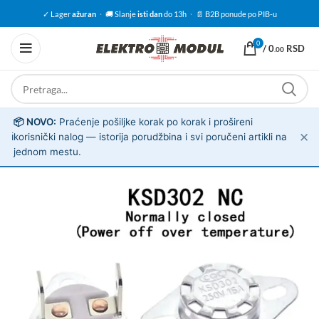
✓ Lager
ažuran
·
🚚 Slanje
isti dan
do 13h
·
📄 B2B ponude po PIB-u
0
/
0
RSD
.00
📦 NOVO:
Praćenje pošiljke korak po korak i prošireni
✕
ℹ️
korisnički nalog — istorija porudžbina i svi poručeni artikli na
jednom mestu.