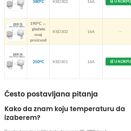
180°C
KSD302
16A
🛒 U KORPU
190°C ←
gledate
KSD302
16A
—
ovaj
proizvod
250°C
KSD301
16A
🛒 U KORPU
Često postavljana pitanja
Kako da znam koju temperaturu da
izaberem?