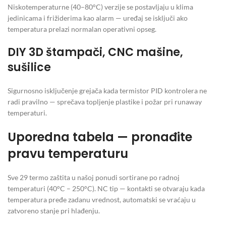
Niskotemperaturne (40–80°C) verzije se postavljaju u klima
jedinicama i frižiderima kao alarm — uređaj se isključi ako
temperatura prelazi normalan operativni opseg.
DIY 3D štampači, CNC mašine,
sušilice
Sigurnosno isključenje grejača kada termistor PID kontrolera ne
radi pravilno — sprečava topljenje plastike i požar pri runaway
temperaturi.
Uporedna tabela — pronađite
pravu temperaturu
Sve 29 termo zaštita u našoj ponudi sortirane po radnoj
temperaturi (40°C – 250°C). NC tip — kontakti se otvaraju kada
temperatura pređe zadanu vrednost, automatski se vraćaju u
zatvoreno stanje pri hlađenju.