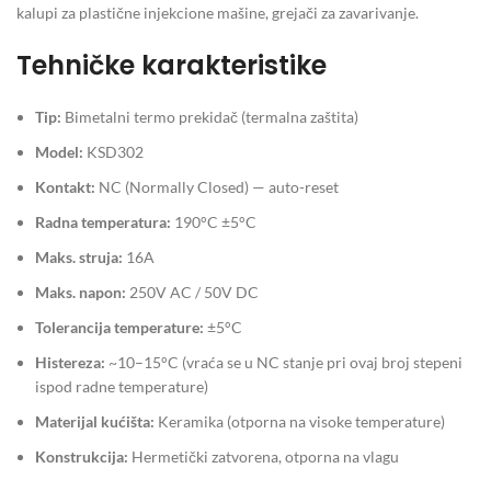
kalupi za plastične injekcione mašine, grejači za zavarivanje.
Tehničke karakteristike
Tip:
Bimetalni termo prekidač (termalna zaštita)
Model:
KSD302
Kontakt:
NC (Normally Closed) — auto-reset
Radna temperatura:
190°C ±5°C
Maks. struja:
16A
Maks. napon:
250V AC / 50V DC
Tolerancija temperature:
±5°C
Histereza:
~10–15°C (vraća se u NC stanje pri ovaj broj stepeni
ispod radne temperature)
Materijal kućišta:
Keramika (otporna na visoke temperature)
Konstrukcija:
Hermetički zatvorena, otporna na vlagu