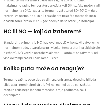
Pravilo: termalna zaštita treba da reaguje
20–30°C iznad
maksimalne radne temperature
uređaja koji štitite. Ako motor radi
normalno na 60°C, izaberite termalnu zaštitu od 80–90°C — daje
rezervu za normalne piku ali reaguje pre nego što motor dospe u
opasnu zonu (preko 100°C gde počinje da se oštećuje izolacija).
NC ili NO — koji da izaberem?
Standardna primena je
NC
(kao ovaj model) — kontakti zatvoreni u
normalnom radu, otvaraju se pri visokoj temperaturi (prekid struje
= zaštita). NO verzije postoje za alarme — kontakti se zatvaraju pri
visokoj temperaturi i pale lampu/sirenu.
Koliko puta može da reaguje?
Termalne zaštite ovog tipa su dimenzionirane za desetine hiljada
ciklusa pri nominalnoj struji. Pri normalnoj upotrebi (zaštita
reaguje ređe nego jednom mesečno) traje godinama, čak i
decenijama.