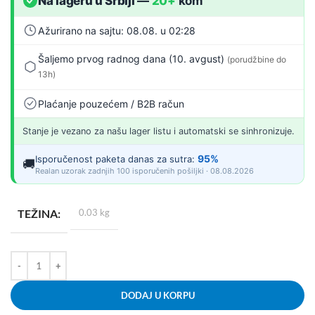
Na lageru u Srbiji
—
20+
kom
Ažurirano na sajtu: 08.08. u 02:28
Šaljemo prvog radnog dana (10. avgust)
(porudžbine do
13h)
Plaćanje pouzećem / B2B račun
Stanje je vezano za našu lager listu i automatski se sinhronizuje.
95%
Isporučenost paketa danas za sutra:
🚚
Realan uzorak zadnjih 100 isporučenih pošiljki · 08.08.2026
TEŽINA
0.03 kg
DODAJ U KORPU