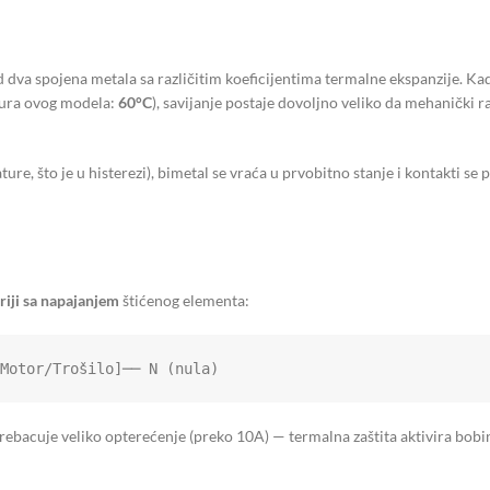
va spojena metala sa različitim koeficijentima termalne ekspanzije. Kada 
atura ovog modela:
60°C
), savijanje postaje dovoljno veliko da mehanički 
e, što je u histerezi), bimetal se vraća u prvobitno stanje i kontakti se 
riji sa napajanjem
štićenog elementa:
/Motor/Trošilo]── N (nula)
rebacuje veliko opterećenje (preko 10A) — termalna zaštita aktivira bobin