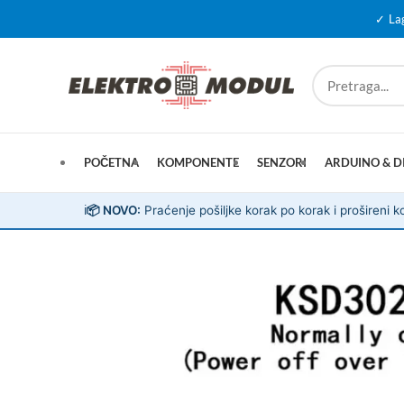
✓ La
POČETNA
KOMPONENTE
SENZORI
ARDUINO & D
ℹ️
📦 NOVO:
Praćenje pošiljke korak po korak i prošireni ko