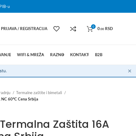
PIB-u
0
PRIJAVA / REGISTRACIJA
0
RSD
.00
VANJE
WIFI & MREŽA
RAZNO
KONTAKT
B2B
✕
stu.
radnju
Termalne zaštite i bimetali
 NC 60°C Cena Srbija
Termalna Zaštita 16A