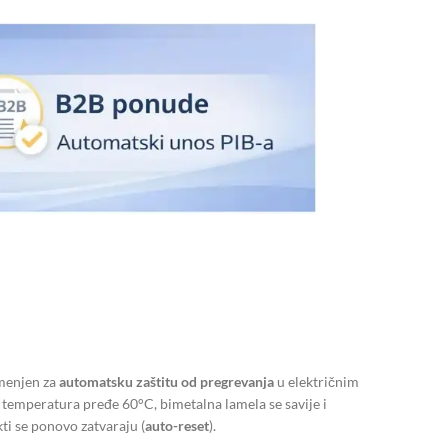
amenjen za
automatsku zaštitu od pregrevanja
u električnim
 temperatura pređe 60°C, bimetalna lamela se savije i
ti se ponovo zatvaraju (
auto-reset
).