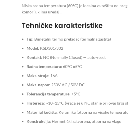
Niska radna temperatura (60°C) je idealna za zaštitu od preg
komori), klima uređaji.
Tehničke karakteristike
Tip:
Bimetalni termo prekidač (termalna zaštita)
Model:
KSD301/302
Kontakt:
NC (Normally Closed) — auto-reset
Radna temperatura:
60°C ±5°C
Maks. struja:
16A
Maks. napon:
250V AC / 50V DC
Tolerancija temperature:
±5°C
Histereza:
~10–15°C (vraća se u NC stanje pri ovaj broj s
Materijal kućišta:
Keramika (otporna na visoke temperatu
Konstrukcija:
Hermetički zatvorena, otporna na vlagu