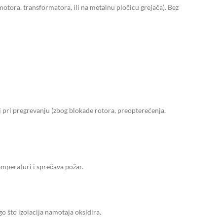
motora, transformatora, ili na metalnu pločicu grejača). Bez
 pri pregrevanju (zbog blokade rotora, preopterećenja,
emperaturi i sprečava požar.
o što izolacija namotaja oksidira.