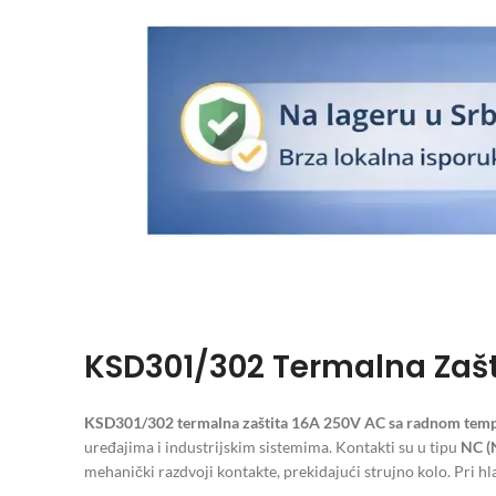
KSD301/302 Termalna Zašt
KSD301/302 termalna zaštita 16A 250V AC sa radnom tem
uređajima i industrijskim sistemima. Kontakti su u tipu
NC (
mehanički razdvoji kontakte, prekidajući strujno kolo. Pri hl