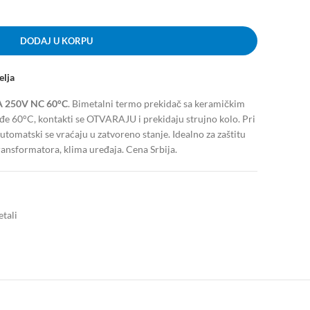
DODAJ U KORPU
elja
6A 250V NC 60°C
. Bimetalni termo prekidač sa keramičkim
e 60°C, kontakti se OTVARAJU i prekidaju strujno kolo. Pri
tomatski se vraćaju u zatvoreno stanje. Idealno za zaštitu
ransformatora, klima uređaja. Cena Srbija.
etali