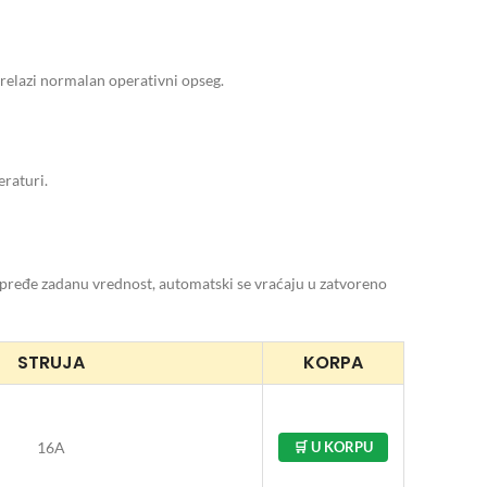
prelazi normalan operativni opseg.
eraturi.
 pređe zadanu vrednost, automatski se vraćaju u zatvoreno
STRUJA
KORPA
16A
🛒 U KORPU