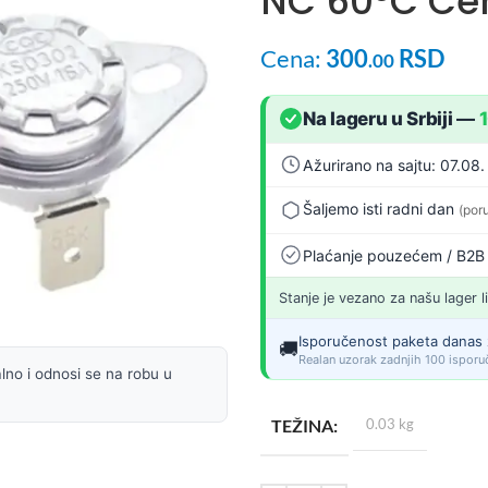
NC 60°C Cen
Cena:
300
RSD
.00
Na lageru u Srbiji
—
Ažurirano na sajtu: 07.08.
Šaljemo isti radni dan
(por
Plaćanje pouzećem / B2B
Stanje je vezano za našu lager l
Isporučenost paketa danas 
🚚
Realan uzorak zadnjih 100 isporuč
lno i odnosi se na robu u
TEŽINA
0.03 kg