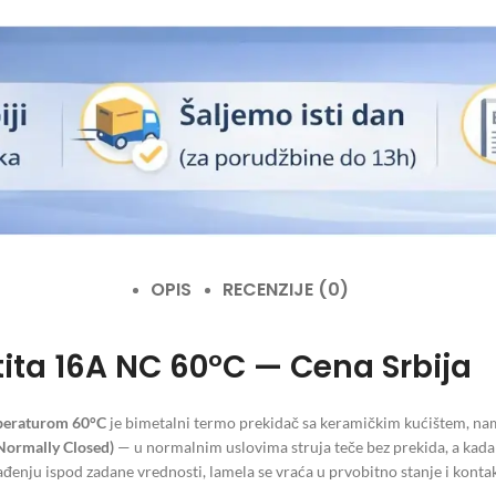
OPIS
RECENZIJE (0)
ita 16A NC 60°C — Cena Srbija
peraturom 60°C
je bimetalni termo prekidač sa keramičkim kućištem, n
Normally Closed)
— u normalnim uslovima struja teče bez prekida, a kada
ađenju ispod zadane vrednosti, lamela se vraća u prvobitno stanje i kontak