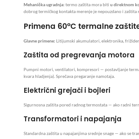
Mehanička ugradnja:
termo zaštita mora biti
u direktnom k
dobrog termičkog kontakta merenje je nepouzdano i zaštita 
Primena 60°C termalne zaštit
Glavne primene:
Litijumski akumulatori, elektronika, frižider
Zaštita od pregrevanja motora
Pumpni motori, ventilatori, kompresori — postavljanje terma
kvara hladjenja). Sprečava pregaranje namotaja.
Električni grejači i bojleri
Sigurnosna zaštita pored radnog termostata — ako radni termo
Transformatori i napajanja
Standardna zaštita u napajanjima srednje snage — ako se tran