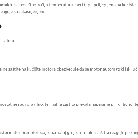
ontaktu
sa površinom čiju temperaturu meri (npr. priljepljena na kućište 
reaguje sa zakašnjenjem.
e
i, klima
lne zaštite na kućište motora obezbeđuje da se motor automatski isključi
stat ne radi pravilno, termalna zaštita prekida napajanje pri kritičnoj t
sformator preopterećuje, namotaj greje, termalna zaštita reaguje pre neg