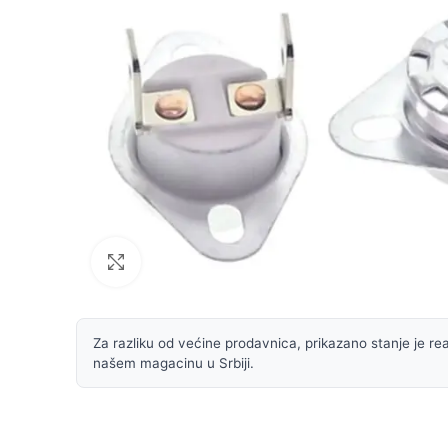
Uvećaj sliku
Za razliku od većine prodavnica, prikazano stanje je rea
našem magacinu u Srbiji.