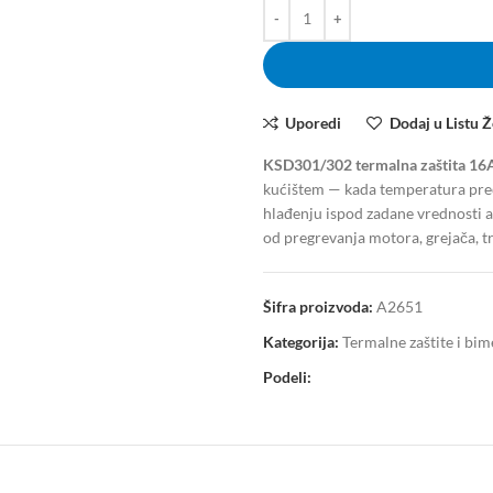
Uporedi
Dodaj u Listu Ž
KSD301/302 termalna zaštita 1
kućištem — kada temperatura pređ
hlađenju ispod zadane vrednosti au
od pregrevanja motora, grejača, t
Šifra proizvoda:
A2651
Kategorija:
Termalne zaštite i bim
Podeli: