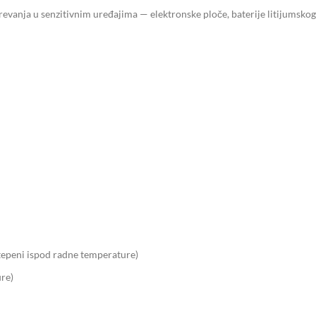
revanja u senzitivnim uređajima — elektronske ploče, baterije litijumskog
tepeni ispod radne temperature)
re)