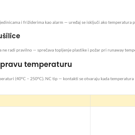
jedinicama i frižiderima kao alarm — uređaj se isključi ako temperatura 
šilice
 ne radi pravilno — sprečava topljenje plastike i požar pri runaway temp
 pravu temperaturu
peraturi (40°C – 250°C). NC tip — kontakti se otvaraju kada temperatura