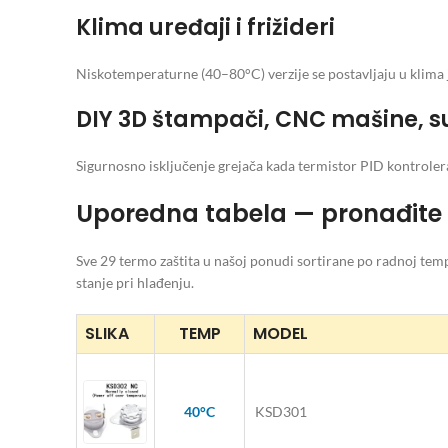
Klima uređaji i frižideri
Niskotemperaturne (40–80°C) verzije se postavljaju u klima 
DIY 3D štampači, CNC mašine, su
Sigurnosno isključenje grejača kada termistor PID kontrolera
Uporedna tabela — pronađite
Sve 29 termo zaštita u našoj ponudi sortirane po radnoj tem
stanje pri hlađenju.
SLIKA
TEMP
MODEL
40°C
KSD301