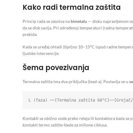
Kako radi termalna zaštita
Princip rada se zasniva na
bimetalu
— disku napravljenom od d
da se disk savija. Pri određenoj temperaturi (radna temper
prekida.
Kada se uređaj ohladi (tipično 10–15°C ispod radne temperatur
ljudske intervencije.
Šema povezivanja
Termalna zaštita ima dva priključka (lead-a). Postavlja se u
se
L (faza) ──[Termalna zaštita 60°C]──[Grejač
Kontakti se obično vode preko releja ili kontaktora kada se p
kontakti termo zaštite štede za milione ciklusa.