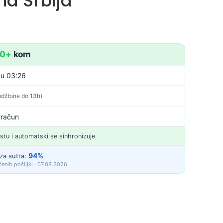
a Srbija
10+
kom
 u 03:26
udžbine do 13h)
 račun
istu i automatski se sinhronizuje.
94%
za sutra:
enih pošiljki · 07.08.2026