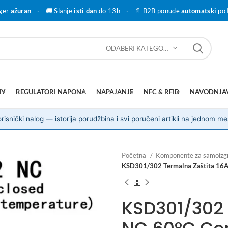
ger
ažuran
·
🚚 Slanje
isti dan
do 13h
·
📄 B2B ponude
automatski
po 
ODABERI KATEGORIJU
IY
REGULATORI NAPONA
NAPAJANJE
NFC & RFID
NAVODNJA
risnički nalog — istorija porudžbina i svi poručeni artikli na jednom me
Početna
Komponente za samoizg
KSD301/302 Termalna Zaštita 16A
KSD301/302 