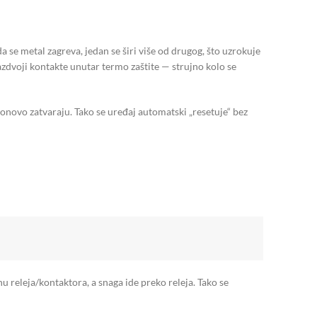
se metal zagreva, jedan se širi više od drugog, što uzrokuje
razdvoji kontakte unutar termo zaštite — strujno kolo se
ponovo zatvaraju. Tako se uređaj automatski „resetuje“ bez
u releja/kontaktora, a snaga ide preko releja. Tako se