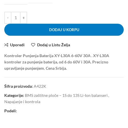
DODAJ U KORPU
Uporedi
Dodaj u Listu Želja
Kontroler Punjenja Baterija XY-L30A 6-60V 30A . XY-L30A
kontroler za punjenje baterija, od 6 do 60V i 30A. Precizno
upravljanje punjenjem. Cena Srbija.
Šifra proizvoda:
A422K
Kategorije:
BMS zaštitne ploče – 1S do 13S Li-Ion balanseri
,
Napajanje i kontrola
Podeli: