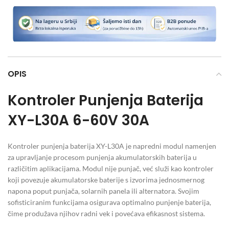
OPIS
Kontroler Punjenja Baterija
XY-L30A 6-60V 30A
Kontroler punjenja baterija XY-L30A je napredni modul namenjen
za upravljanje procesom punjenja akumulatorskih baterija u
različitim aplikacijama. Modul nije punjač, već služi kao kontroler
koji povezuje akumulatorske baterije s izvorima jednosmernog
napona poput punjača, solarnih panela ili alternatora. Svojim
sofisticiranim funkcijama osigurava optimalno punjenje baterija,
čime produžava njihov radni vek i povećava efikasnost sistema.