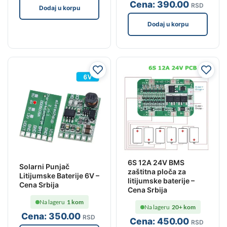
Cena:
390
.00
RSD
Dodaj u korpu
Dodaj u korpu
6S 12A 24V BMS
Solarni Punjač
zaštitna ploča za
Litijumske Baterije 6V –
litijumske baterije –
Cena Srbija
Cena Srbija
Na lageru
1 kom
Na lageru
20+ kom
Cena:
350
.00
RSD
Cena:
450
.00
RSD