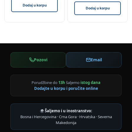
Dodaj u korpu
Dodaj u korpu
Pozovi
Email
Porudžbine do
13h
šaljemo
istog dana
Dodajte u korpu i poručite online
🌍
Šaljemo i u inostranstvo:
Bosna i Hercegovina · Crna Gora · Hrvatska · Severna
Makedonija