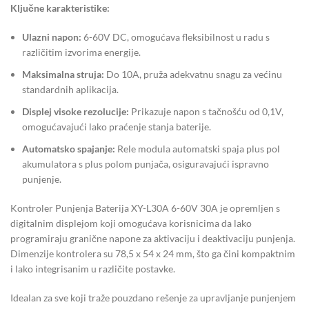
Ključne karakteristike:
Ulazni napon:
6-60V DC, omogućava fleksibilnost u radu s
različitim izvorima energije.
Maksimalna struja:
Do 10A, pruža adekvatnu snagu za većinu
standardnih aplikacija.
Displej visoke rezolucije:
Prikazuje napon s tačnošću od 0,1V,
omogućavajući lako praćenje stanja baterije.
Automatsko spajanje:
Rele modula automatski spaja plus pol
akumulatora s plus polom punjača, osiguravajući ispravno
punjenje.
Kontroler Punjenja Baterija XY-L30A 6-60V 30A je opremljen s
digitalnim displejom koji omogućava korisnicima da lako
programiraju granične napone za aktivaciju i deaktivaciju punjenja.
Dimenzije kontrolera su 78,5 x 54 x 24 mm, što ga čini kompaktnim
i lako integrisanim u različite postavke.
Idealan za sve koji traže pouzdano rešenje za upravljanje punjenjem