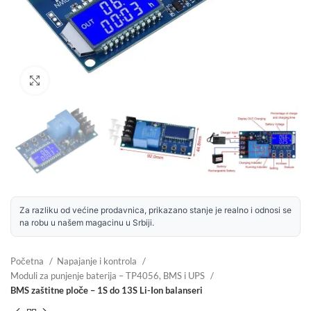
Uvećaj sliku
Za razliku od većine prodavnica, prikazano stanje je realno i odnosi se
na robu u našem magacinu u Srbiji.
Početna
Napajanje i kontrola
Moduli za punjenje baterija – TP4056, BMS i UPS
BMS zaštitne ploče – 1S do 13S Li-Ion balanseri