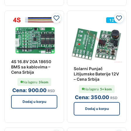
4S 16.8V 20A 18650
BMS sa kablovima –
Solarni Punjač
Cena Srbija
Litijumske Baterije 12V
– Cena Srbija
Na lageru
3 kom
Na lageru
5+ kom
Cena:
900
.00
RSD
Cena:
350
.00
RSD
Dodaj u korpu
Dodaj u korpu