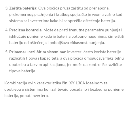
Zaštita baterija
: Ova pločica pruža zaštitu od prenapona,
prekomernog pražnjenja i kratkog spoja, što je veoma važno kod
sistema sa inverterima kako bi se sprečila oštećenja baterija.
Precizna kontrola
: Može da prati trenutne parametre punjenja i
isključuje punjenje kada je baterija potpuno napunjena, čime štiti
bateriju od oštećenja i poboljšava efikasnost punjenja.
Primena u različitim sistemima
: Inverteri često koriste baterije
različitih tipova i kapaciteta, a ova pločica omogućava fleksibilnu
upotrebu u takvim aplikacijama, jer može da kontroliše različite
tipove baterija.
Kombinacija ovih karakteristika čini XY-L30A idealnom za
upotrebu u sistemima koji zahtevaju pouzdano i bezbedno punjenje
baterija, poput invertera.