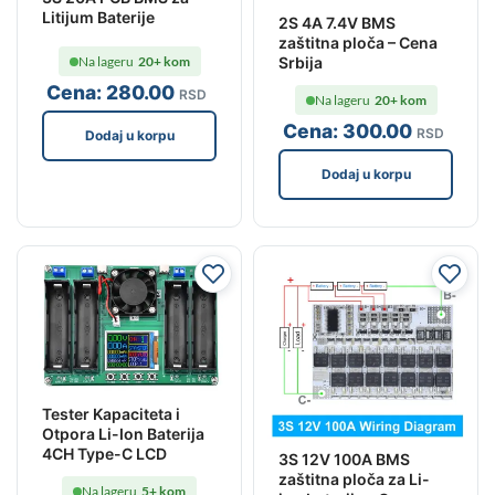
Litijum Baterije
2S 4A 7.4V BMS
zaštitna ploča – Cena
Srbija
Na lageru
20+ kom
Cena:
280
.00
RSD
Na lageru
20+ kom
Cena:
300
.00
RSD
Dodaj u korpu
Dodaj u korpu
Tester Kapaciteta i
Otpora Li-Ion Baterija
4CH Type-C LCD
3S 12V 100A BMS
zaštitna ploča za Li-
Na lageru
5+ kom