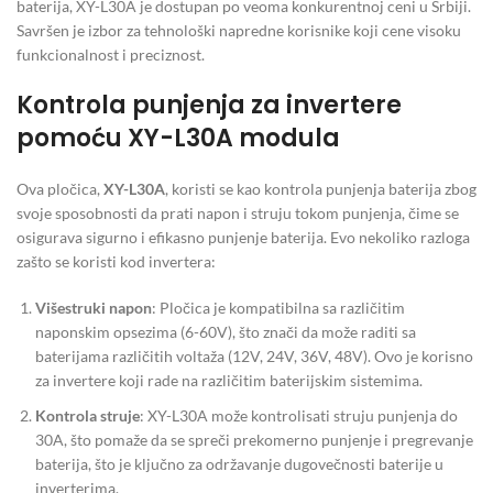
baterija, XY-L30A je dostupan po veoma konkurentnoj ceni u Srbiji.
Savršen je izbor za tehnološki napredne korisnike koji cene visoku
funkcionalnost i preciznost.
Kontrola punjenja za invertere
pomoću XY-L30A modula
Ova pločica,
XY-L30A
, koristi se kao kontrola punjenja baterija zbog
svoje sposobnosti da prati napon i struju tokom punjenja, čime se
osigurava sigurno i efikasno punjenje baterija. Evo nekoliko razloga
zašto se koristi kod invertera:
Višestruki napon
: Pločica je kompatibilna sa različitim
naponskim opsezima (6-60V), što znači da može raditi sa
baterijama različitih voltaža (12V, 24V, 36V, 48V). Ovo je korisno
za invertere koji rade na različitim baterijskim sistemima.
Kontrola struje
: XY-L30A može kontrolisati struju punjenja do
30A, što pomaže da se spreči prekomerno punjenje i pregrevanje
baterija, što je ključno za održavanje dugovečnosti baterije u
inverterima.