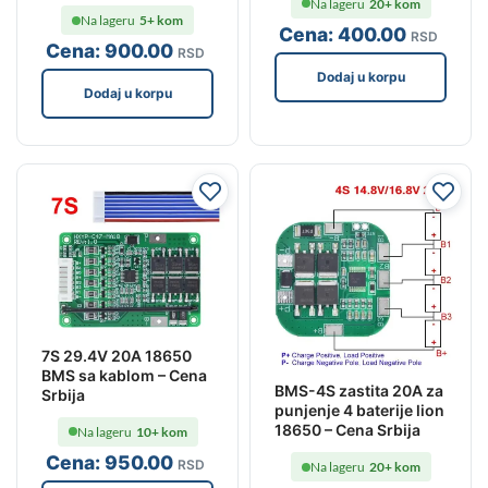
Na lageru
20+ kom
Na lageru
5+ kom
Cena:
400
.00
RSD
Cena:
900
.00
RSD
Dodaj u korpu
Dodaj u korpu
7S 29.4V 20A 18650
BMS sa kablom – Cena
BMS-4S zastita 20A za
Srbija
punjenje 4 baterije lion
18650 – Cena Srbija
Na lageru
10+ kom
Cena:
950
.00
RSD
Na lageru
20+ kom