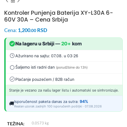
Kontroler Punjenja Baterija XY-L30A 6-
60V 30A – Cena Srbija
Cena:
1,200
RSD
.00
Na lageru u Srbiji
—
20+
kom
Ažurirano na sajtu: 07.08. u 03:26
Šaljemo isti radni dan
(porudžbine do 13h)
Plaćanje pouzećem / B2B račun
Stanje je vezano za našu lager listu i automatski se sinhronizuje.
94%
Isporučenost paketa danas za sutra:
🚚
Realan uzorak zadnjih 100 isporučenih pošiljki · 07.08.2026
TEŽINA
0.0573 kg