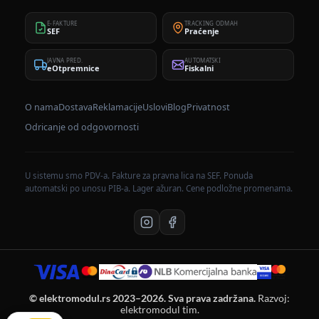
E-FAKTURE
TRACKING ODMAH
SEF
Praćenje
JAVNA PRED.
AUTOMATSKI
eOtpremnice
Fiskalni
O nama
Dostava
Reklamacije
Uslovi
Blog
Privatnost
Odricanje od odgovornosti
U sistemu smo PDV-a. Fakture za pravna lica na SEF. Ponuda
automatski po unosu PIB-a. Lager ažuran. Cene podložne promenama.
© elektromodul.rs 2023–2026. Sva prava zadržana.
Razvoj:
elektromodul tim.