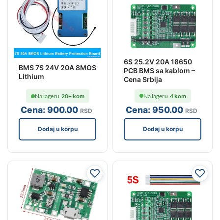
6S 25.2V 20A 18650
BMS 7S 24V 20A 8MOS
PCB BMS sa kablom –
Lithium
Cena Srbija
Na lageru
4 kom
Na lageru
20+ kom
Cena:
950
.00
Cena:
900
.00
RSD
RSD
Dodaj u korpu
Dodaj u korpu