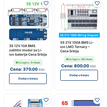
5S 21V 100A BMS Li-
3S 12V 10A BMS
ion LMO Ternary –
zaštitni modul za Li-
Cena Srbija
ion baterije Cena Srbija
Na lageru
20+ kom
Na lageru
5+ kom
Cena:
800
.00
RSD
Cena:
370
.00
RSD
Dodaj u korpu
Dodaj u korpu