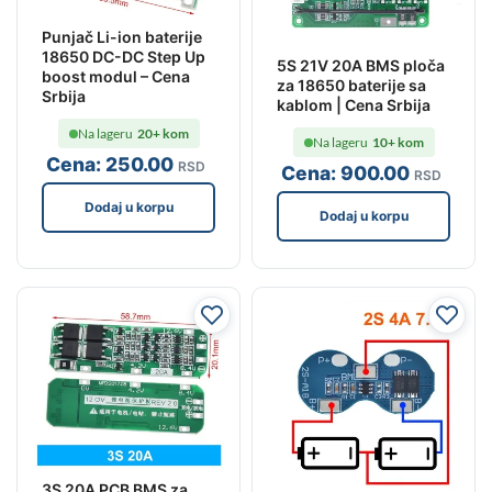
Punjač Li-ion baterije
18650 DC-DC Step Up
5S 21V 20A BMS ploča
boost modul – Cena
za 18650 baterije sa
Srbija
kablom | Cena Srbija
Na lageru
20+ kom
Na lageru
10+ kom
Cena:
250
.00
RSD
Cena:
900
.00
RSD
Dodaj u korpu
Dodaj u korpu
3S 20A PCB BMS za