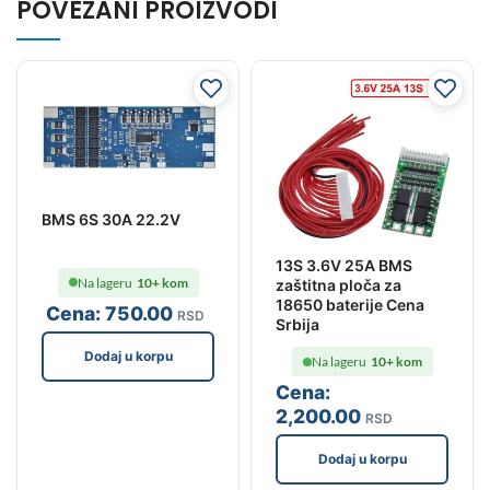
POVEZANI PROIZVODI
BMS 6S 30A 22.2V
13S 3.6V 25A BMS
Na lageru
10+ kom
zaštitna ploča za
18650 baterije Cena
Cena:
750
.00
RSD
Srbija
Dodaj u korpu
Na lageru
10+ kom
Cena:
2,200
.00
RSD
Dodaj u korpu