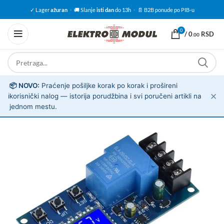
✓ Lager
ažuran
·
🚚 Slanje
isti dan
do 13h
·
📄 B2B ponude po PIB-u
0
/
0
RSD
.00
📦 NOVO:
Praćenje pošiljke korak po korak i prošireni
✕
ℹ️
korisnički nalog — istorija porudžbina i svi poručeni artikli na
jednom mestu.