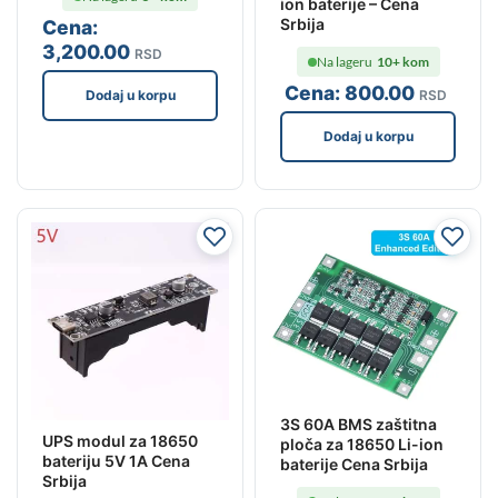
ion baterije – Cena
Srbija
Cena:
3,200
.00
RSD
Na lageru
10+ kom
Cena:
800
.00
RSD
Dodaj u korpu
Dodaj u korpu
3S 60A BMS zaštitna
UPS modul za 18650
ploča za 18650 Li-ion
bateriju 5V 1A Cena
baterije Cena Srbija
Srbija