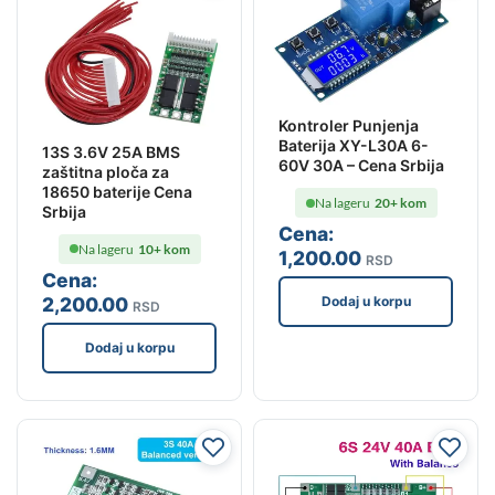
Kontroler Punjenja
Baterija XY-L30A 6-
13S 3.6V 25A BMS
60V 30A – Cena Srbija
zaštitna ploča za
18650 baterije Cena
Na lageru
20+ kom
Srbija
Cena:
Na lageru
10+ kom
1,200
.00
RSD
Cena:
2,200
.00
Dodaj u korpu
RSD
Dodaj u korpu