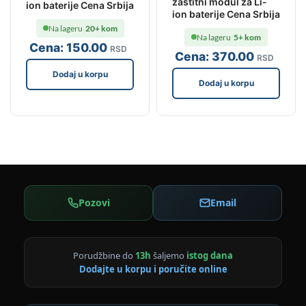
zaštitni modul za Li-
ion baterije Cena Srbija
ion baterije Cena Srbija
Na lageru
20+ kom
Na lageru
5+ kom
Cena:
150
.00
RSD
Cena:
370
.00
RSD
Dodaj u korpu
Dodaj u korpu
Pozovi
Email
Porudžbine do
13h
šaljemo
istog dana
Dodajte u korpu i poručite online