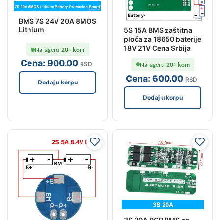
BMS 7S 24V 20A 8MOS
Lithium
5S 15A BMS zaštitna
ploča za 18650 baterije
18V 21V Cena Srbija
Na lageru
20+ kom
Cena:
900
.00
RSD
Na lageru
20+ kom
Cena:
600
.00
RSD
Dodaj u korpu
Dodaj u korpu
3S 20A PCB BMS za