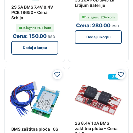
Litijum Baterije
2S 5A BMS 7.4V 8.4V
PCB 18650 – Cena
Na lageru
20+ kom
Srbija
Cena:
280
.00
RSD
Na lageru
20+ kom
Cena:
150
.00
RSD
Dodaj u korpu
Dodaj u korpu
2S 8.4V 10A BMS
zaštitna ploča – Cena
BMS zaštitna ploča 10S