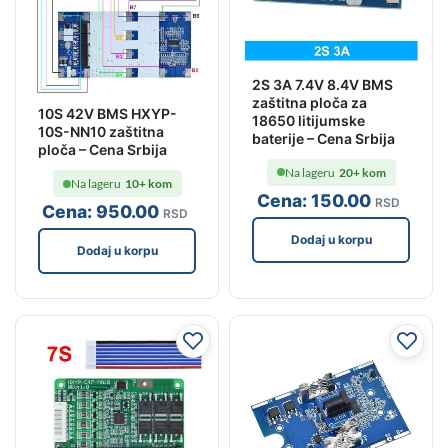
2S 3A 7.4V 8.4V BMS
zaštitna ploča za
10S 42V BMS HXYP-
18650 litijumske
10S-NN10 zaštitna
baterije – Cena Srbija
ploča – Cena Srbija
Na lageru
20+ kom
Na lageru
10+ kom
Cena:
150
.00
RSD
Cena:
950
.00
RSD
Dodaj u korpu
Dodaj u korpu