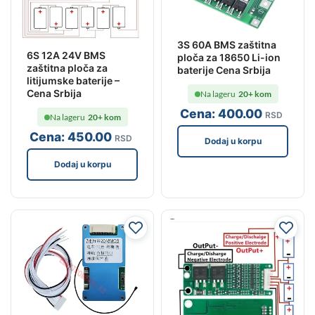
3S 60A BMS zaštitna
6S 12A 24V BMS
ploča za 18650 Li-ion
zaštitna ploča za
baterije Cena Srbija
litijumske baterije –
Cena Srbija
Na lageru
20+ kom
Cena:
400
.00
RSD
Na lageru
20+ kom
Cena:
450
.00
RSD
Dodaj u korpu
Dodaj u korpu