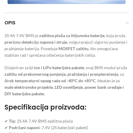
OPIS
2S 4A 7.4V BMS je
zaštitna ploča za litijumske baterije
, koja pruža
preciznu detekciju napona i struje
, osiguravajući sigurno punjenje i
pražnjenje baterija. Poseduje
MOSFET zaštitu
, što omogućava
stabilan rad i sprečava oštećenja baterijskih ćelija.
Dizajniran za
Li-ion i LiPo baterijske pakete
, ovaj BMS modul pruža
zaštitu od prekomernog punjenja, pražnjenja i preopterećenja
, uz
širok temperaturni opseg rada od -40°C do +85°C
. Idealan je za
male elektronske projekte, LED osvetljenje, power bank uređaje i
DIY baterijske pakete
.
Specifikacija proizvoda:
✔
Tip:
2S 4A 7.4V BMS zaštitna ploča
✔
Podržani naponi:
7.4V (2S baterijski paketi)