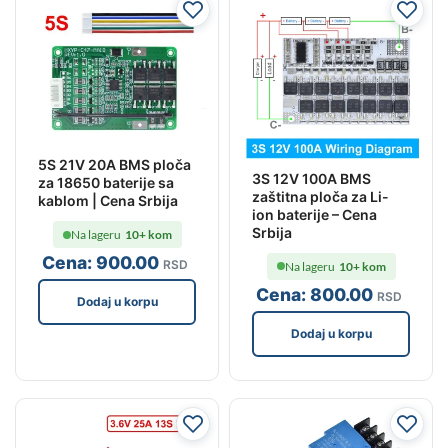
5S 21V 20A BMS ploča
3S 12V 100A BMS
za 18650 baterije sa
zaštitna ploča za Li-
kablom | Cena Srbija
ion baterije – Cena
Srbija
Na lageru
10+ kom
Cena:
900
.00
RSD
Na lageru
10+ kom
Cena:
800
.00
RSD
Dodaj u korpu
Dodaj u korpu