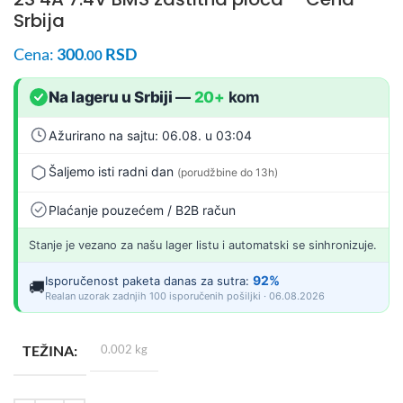
Srbija
Cena:
300
RSD
.00
Na lageru u Srbiji
—
20+
kom
Ažurirano na sajtu: 06.08. u 03:04
Šaljemo isti radni dan
(porudžbine do 13h)
Plaćanje pouzećem / B2B račun
Stanje je vezano za našu lager listu i automatski se sinhronizuje.
92%
Isporučenost paketa danas za sutra:
🚚
Realan uzorak zadnjih 100 isporučenih pošiljki · 06.08.2026
TEŽINA
0.002 kg