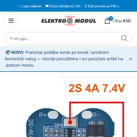
✓ Lager
ažuran
·
🚚 Slanje
isti dan
do 13h
·
📄 B2B ponude po PIB-u
0
/
0
RSD
.00
📦 NOVO:
Praćenje pošiljke korak po korak i prošireni
✕
ℹ️
korisnički nalog — istorija porudžbina i svi poručeni artikli na
jednom mestu.