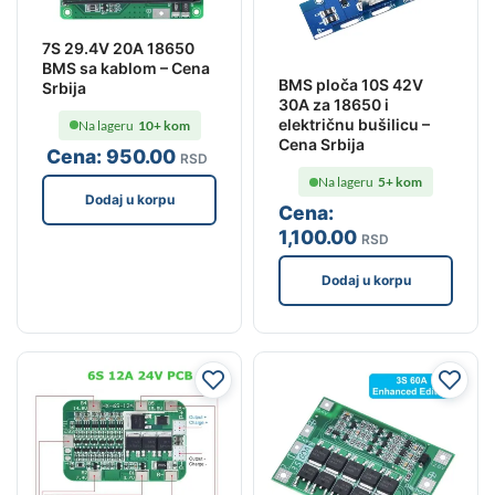
7S 29.4V 20A 18650
BMS sa kablom – Cena
BMS ploča 10S 42V
Srbija
30A za 18650 i
električnu bušilicu –
Na lageru
10+ kom
Cena Srbija
Cena:
950
.00
RSD
Na lageru
5+ kom
Dodaj u korpu
Cena:
1,100
.00
RSD
Dodaj u korpu