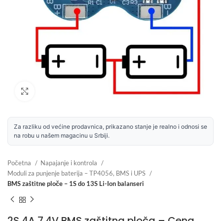
Uvećaj sliku
Za razliku od većine prodavnica, prikazano stanje je realno i odnosi se
na robu u našem magacinu u Srbiji.
Početna
Napajanje i kontrola
Moduli za punjenje baterija – TP4056, BMS i UPS
BMS zaštitne ploče – 1S do 13S Li-Ion balanseri
2S 4A 7.4V BMS zaštitna ploča – Cena