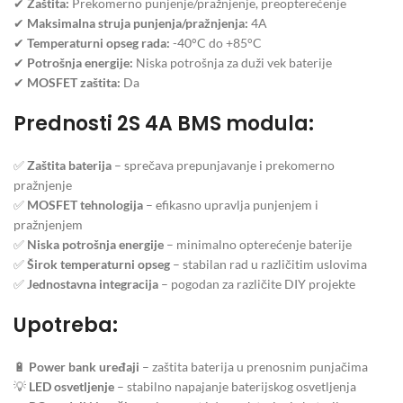
✔
Zaštita:
Prekomerno punjenje/pražnjenje, preopterećenje
✔
Maksimalna struja punjenja/pražnjenja:
4A
✔
Temperaturni opseg rada:
-40°C do +85°C
✔
Potrošnja energije:
Niska potrošnja za duži vek baterije
✔
MOSFET zaštita:
Da
Prednosti 2S 4A BMS modula:
✅
Zaštita baterija
– sprečava prepunjavanje i prekomerno
pražnjenje
✅
MOSFET tehnologija
– efikasno upravlja punjenjem i
pražnjenjem
✅
Niska potrošnja energije
– minimalno opterećenje baterije
✅
Širok temperaturni opseg
– stabilan rad u različitim uslovima
✅
Jednostavna integracija
– pogodan za različite DIY projekte
Upotreba:
🔋
Power bank uređaji
– zaštita baterija u prenosnim punjačima
💡
LED osvetljenje
– stabilno napajanje baterijskog osvetljenja