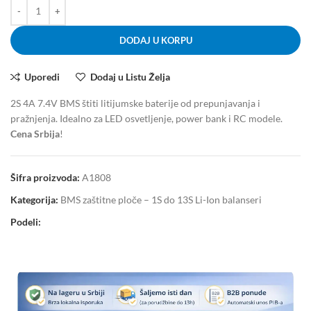
DODAJ U KORPU
Uporedi
Dodaj u Listu Želja
2S 4A 7.4V BMS štiti litijumske baterije od prepunjavanja i
pražnjenja. Idealno za LED osvetljenje, power bank i RC modele.
Cena Srbija
!
Šifra proizvoda:
A1808
Kategorija:
BMS zaštitne ploče – 1S do 13S Li-Ion balanseri
Podeli: