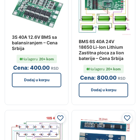
3S 40A 12.6V BMS sa
BMS 6S 40A 24V
balansiranjem – Cena
18650 Li-Ion Lithium
Srbija
Zastitna ploca za lion
baterije – Cena Srbija
Na lageru
20+ kom
Cena:
400
.00
RSD
Na lageru
20+ kom
Cena:
800
.00
RSD
Dodaj u korpu
Dodaj u korpu