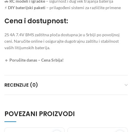
🚗
RC modeli i igračke
– sigurnost i dug vek trajanja baterija
⚡
DIY baterijski paketi
– prilagođeni sistemi za različite primene
Cena i dostupnost:
2S 4A 7.4V BMS zaštitna ploča dostupna je u Srbiji po povoljnoj
ceni. Naručite online i osigurajte dugotrajnu zaštitu i stabilnost
vaših litijumskih baterija.
🔹
Poručite danas – Cena Srbija!
RECENZIJE (0)
POVEZANI PROIZVODI