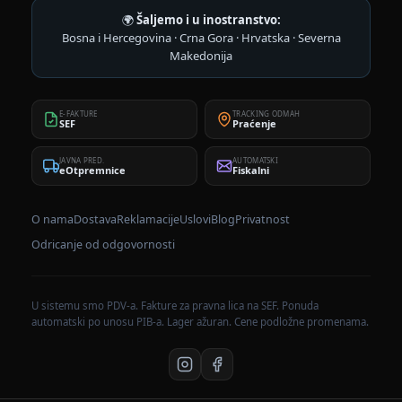
🌍
Šaljemo i u inostranstvo:
Bosna i Hercegovina · Crna Gora · Hrvatska · Severna
Makedonija
E-FAKTURE
TRACKING ODMAH
SEF
Praćenje
JAVNA PRED.
AUTOMATSKI
eOtpremnice
Fiskalni
O nama
Dostava
Reklamacije
Uslovi
Blog
Privatnost
Odricanje od odgovornosti
U sistemu smo PDV-a. Fakture za pravna lica na SEF. Ponuda
automatski po unosu PIB-a. Lager ažuran. Cene podložne promenama.