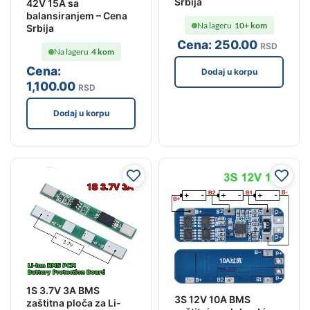
Srbija
42V 15A sa
balansiranjem – Cena
Na lageru
10+ kom
Srbija
Cena:
250
.00
RSD
Na lageru
4 kom
Cena:
Dodaj u korpu
1,100
.00
RSD
Dodaj u korpu
1S 3.7V 3A BMS
3S 12V 10A BMS
zaštitna ploča za Li-