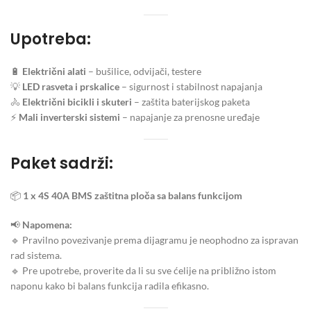
Upotreba:
🔋
Električni alati
– bušilice, odvijači, testere
💡
LED rasveta i prskalice
– sigurnost i stabilnost napajanja
🚴
Električni bicikli i skuteri
– zaštita baterijskog paketa
⚡
Mali inverterski sistemi
– napajanje za prenosne uređaje
Paket sadrži:
📦
1 x 4S 40A BMS zaštitna ploča sa balans funkcijom
📢
Napomena:
🔹 Pravilno povezivanje prema dijagramu je neophodno za ispravan
rad sistema.
🔹 Pre upotrebe, proverite da li su sve ćelije na približno istom
naponu kako bi balans funkcija radila efikasno.