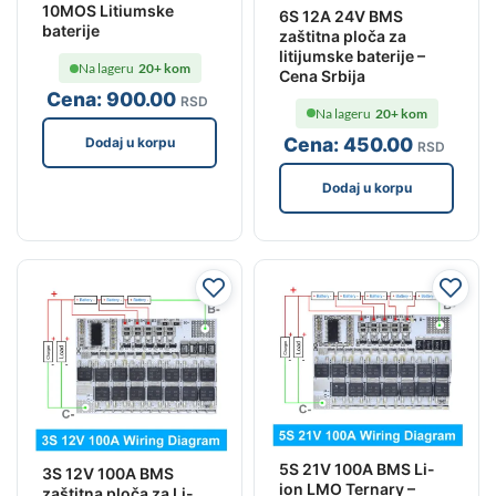
10MOS Litiumske
6S 12A 24V BMS
baterije
zaštitna ploča za
litijumske baterije –
Na lageru
20+ kom
Cena Srbija
Cena:
900
.00
RSD
Na lageru
20+ kom
Cena:
450
.00
Dodaj u korpu
RSD
Dodaj u korpu
5S 21V 100A BMS Li-
3S 12V 100A BMS
ion LMO Ternary –
zaštitna ploča za Li-