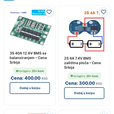
3S 40A 12.6V BMS sa
balansiranjem – Cena
2S 4A 7.4V BMS
Srbija
zaštitna ploča – Cena
Srbija
Na lageru
20+ kom
Na lageru
20+ kom
Cena:
400
.00
RSD
Cena:
300
.00
RSD
Dodaj u korpu
Dodaj u korpu