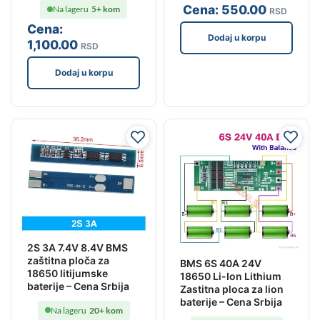
Cena:
550
.00
Na lageru
5+ kom
RSD
Cena:
Dodaj u korpu
1,100
.00
RSD
Dodaj u korpu
2S 3A 7.4V 8.4V BMS
zaštitna ploča za
BMS 6S 40A 24V
18650 litijumske
18650 Li-Ion Lithium
baterije – Cena Srbija
Zastitna ploca za lion
baterije – Cena Srbija
Na lageru
20+ kom