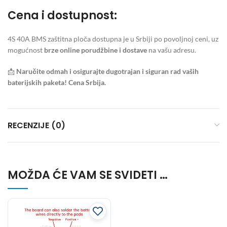
Cena i dostupnost:
4S 40A BMS zaštitna ploča dostupna je u Srbiji po povoljnoj ceni, uz
mogućnost
brze online porudžbine i dostave
na vašu adresu.
📩
Naručite odmah i osigurajte dugotrajan i siguran rad vaših
baterijskih paketa!
Cena Srbija.
RECENZIJE (0)
MOŽDA ĆE VAM SE SVIDETI …