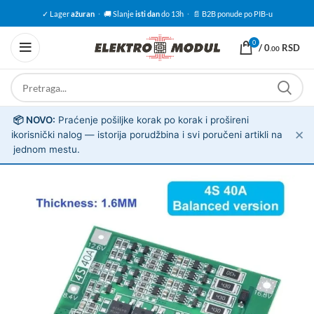
✓ Lager
ažuran
·
🚚 Slanje
isti dan
do 13h
·
📄 B2B ponude po PIB-u
0
/
0
RSD
.00
📦 NOVO:
Praćenje pošiljke korak po korak i prošireni
✕
ℹ️
korisnički nalog — istorija porudžbina i svi poručeni artikli na
jednom mestu.