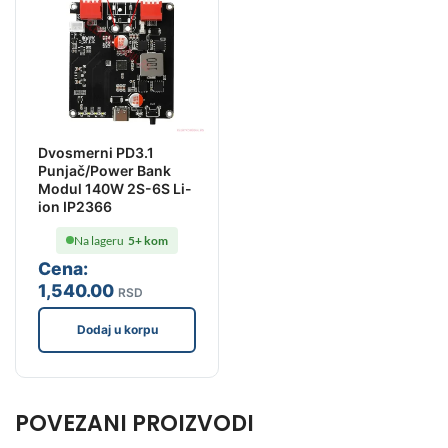
Dvosmerni PD3.1
Punjač/Power Bank
Modul 140W 2S-6S Li-
ion IP2366
Na lageru
5+ kom
Cena:
1,540
.00
RSD
Dodaj u korpu
POVEZANI PROIZVODI