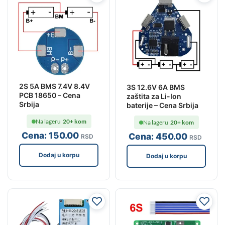
2S 5A BMS 7.4V 8.4V
3S 12.6V 6A BMS
PCB 18650 – Cena
zaštita za Li-Ion
Srbija
baterije – Cena Srbija
Na lageru
20+ kom
Na lageru
20+ kom
Cena:
150
.00
Cena:
450
.00
RSD
RSD
Dodaj u korpu
Dodaj u korpu