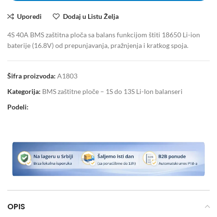
Uporedi
Dodaj u Listu Želja
4S 40A BMS zaštitna ploča sa balans funkcijom štiti 18650 Li-ion
baterije (16.8V) od prepunjavanja, pražnjenja i kratkog spoja.
Šifra proizvoda:
A1803
Kategorija:
BMS zaštitne ploče – 1S do 13S Li-Ion balanseri
Podeli:
OPIS