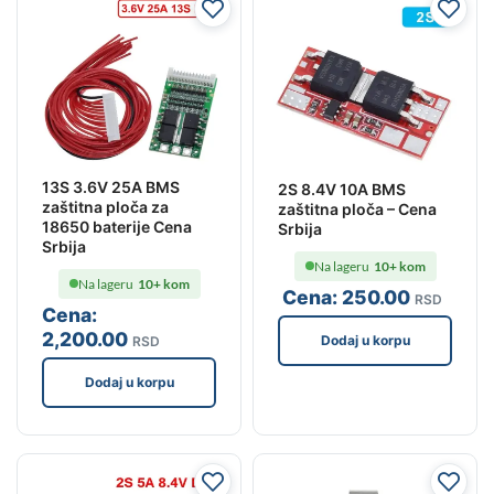
13S 3.6V 25A BMS
2S 8.4V 10A BMS
zaštitna ploča za
zaštitna ploča – Cena
18650 baterije Cena
Srbija
Srbija
Na lageru
10+ kom
Na lageru
10+ kom
Cena:
250
.00
RSD
Cena:
2,200
.00
Dodaj u korpu
RSD
Dodaj u korpu