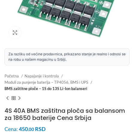
Uvećaj sliku
Za razliku od većine prodavnica, prikazano stanje je realno i odnosi se
na robu u našem magacinu u Srbiji.
Početna
Napajanje i kontrola
Moduli za punjenje baterija – TP4056, BMS i UPS
BMS zaštitne ploče – 1S do 13S Li-Ion balanseri
4S 40A BMS zaštitna ploča sa balansom
za 18650 baterije Cena Srbija
Cena:
450
RSD
.00