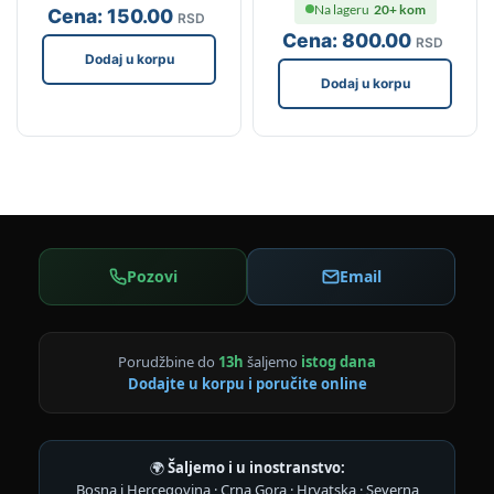
Na lageru
20+ kom
Cena:
150
.00
RSD
Cena:
800
.00
RSD
Dodaj u korpu
Dodaj u korpu
Pozovi
Email
Porudžbine do
13h
šaljemo
istog dana
Dodajte u korpu i poručite online
🌍
Šaljemo i u inostranstvo:
Bosna i Hercegovina · Crna Gora · Hrvatska · Severna