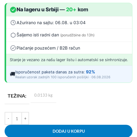
Na lageru u Srbiji
—
20+
kom
Ažurirano na sajtu: 06.08. u 03:04
Šaljemo isti radni dan
(porudžbine do 13h)
Plaćanje pouzećem / B2B račun
Stanje je vezano za našu lager listu i automatski se sinhronizuje.
92%
Isporučenost paketa danas za sutra:
🚚
Realan uzorak zadnjih 100 isporučenih pošiljki · 06.08.2026
TEŽINA
0.0133 kg
DODAJ U KORPU