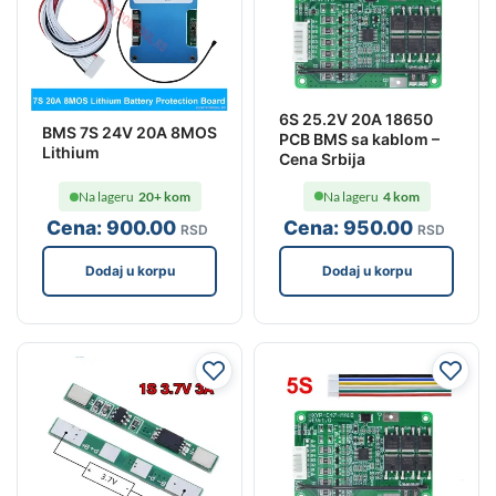
6S 25.2V 20A 18650
BMS 7S 24V 20A 8MOS
PCB BMS sa kablom –
Lithium
Cena Srbija
Na lageru
4 kom
Na lageru
20+ kom
Cena:
950
.00
Cena:
900
.00
RSD
RSD
Dodaj u korpu
Dodaj u korpu