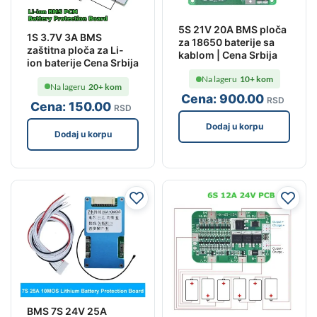
5S 21V 20A BMS ploča
1S 3.7V 3A BMS
za 18650 baterije sa
zaštitna ploča za Li-
kablom | Cena Srbija
ion baterije Cena Srbija
Na lageru
10+ kom
Na lageru
20+ kom
Cena:
900
.00
RSD
Cena:
150
.00
RSD
Dodaj u korpu
Dodaj u korpu
BMS 7S 24V 25A