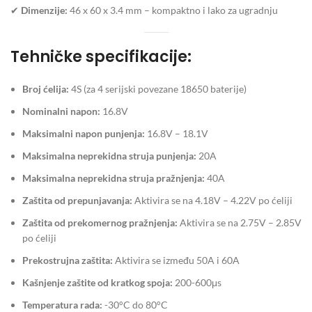
✔
Dimenzije:
46 x 60 x 3.4 mm – kompaktno i lako za ugradnju
Tehničke specifikacije:
Broj ćelija:
4S (za 4 serijski povezane 18650 baterije)
Nominalni napon:
16.8V
Maksimalni napon punjenja:
16.8V – 18.1V
Maksimalna neprekidna struja punjenja:
20A
Maksimalna neprekidna struja pražnjenja:
40A
Zaštita od prepunjavanja:
Aktivira se na 4.18V – 4.22V po ćeliji
Zaštita od prekomernog pražnjenja:
Aktivira se na 2.75V – 2.85V
po ćeliji
Prekostrujna zaštita:
Aktivira se između 50A i 60A
Kašnjenje zaštite od kratkog spoja:
200-600μs
Temperatura rada:
-30°C do 80°C