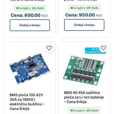
Na lageru
10+ kom
Na lageru
20+ kom
Cena:
950
.00
Cena:
600
.00
RSD
RSD
Dodaj u korpu
Dodaj u korpu
BMS 4S 40A zaštitna
BMS ploča 10S 42V
ploča za Li-Ion baterije
30A za 18650 i
– Cena Srbija
električnu bušilicu –
Cena Srbija
Na lageru
20+ kom