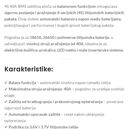
4S 40A BMS zaštitna ploča sa
balansnom funkcijom
omogućava
sigurno punjenje i pražnjenje
4-serijskih (4S) litijumskih baterijskih
paketa
. Ovaj sistem
automatski balansira napon među baterijama
,
poboljšavajući performanse i dugotrajnost baterijskog paketa.
Pogodna je za
18650, 26650 i polimerne litijumske baterije
, a
zahvaljujući
visokoj struji pražnjenja od 40A
, idealna je za
električne bušilice, prskalice, LED svetla i male inverterske sisteme
.
Karakteristike:
✔
Balans funkcija
– automatski nivelira napon između ćelija
✔
Maksimalna struja pražnjenja: 40A
– pogodno za uređaje srednje
snage
✔
Zaštita od kratkog spoja i prekostrujnog opterećenja
– povećava
sigurnost baterije
✔
Automatski oporavak zaštite
– reset nakon uklanjanja
opterećenja
✔
Podrška za 3.6V i 3.7V litijumske ćelije