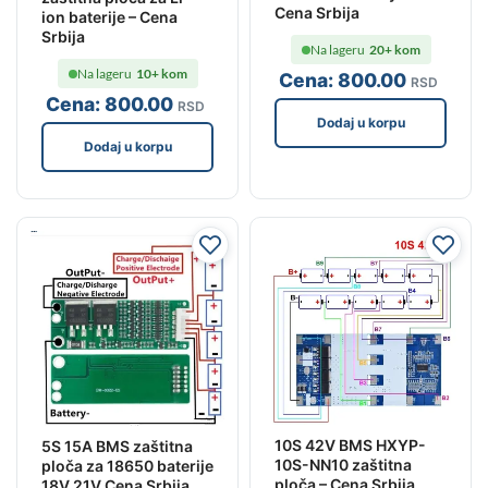
Cena Srbija
ion baterije – Cena
Srbija
Na lageru
20+ kom
Na lageru
10+ kom
Cena:
800
.00
RSD
Cena:
800
.00
RSD
Dodaj u korpu
Dodaj u korpu
10S 42V BMS HXYP-
5S 15A BMS zaštitna
10S-NN10 zaštitna
ploča za 18650 baterije
ploča – Cena Srbija
18V 21V Cena Srbija