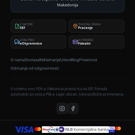
Makedonija
E-FAKTURE
TRACKING ODMAH
SEF
Praćenje
JAVNA PRED.
AUTOMATSKI
eOtpremnice
Fiskalni
O nama
Dostava
Reklamacije
Uslovi
Blog
Privatnost
Odricanje od odgovornosti
U sistemu smo PDV-a. Fakture za pravna lica na SEF. Ponuda
automatski po unosu PIB-a. Lager ažuran. Cene podložne promenama.