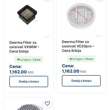
Deerma Filter za
Deerma Filter za
usisivač VC20pro –
usisivač VX96W –
Cena Srbija
Cena Srbija
Na lageru
3 kom
Na lageru
1 kom
Cena:
Cena:
1,162
.00
1,162
.00
RSD
RSD
Dodaj u korpu
Dodaj u korpu