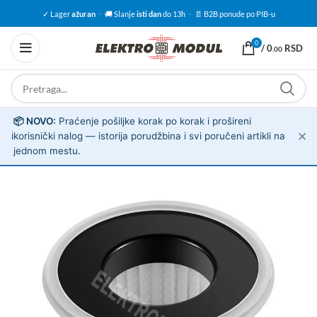
✓ Lager
ažuran
·
🚚 Slanje
isti dan
do 13h
·
📄 B2B ponude po PIB-u
0
/
0
RSD
.00
📦 NOVO:
Praćenje pošiljke korak po korak i prošireni
✕
ℹ️
korisnički nalog — istorija porudžbina i svi poručeni artikli na
jednom mestu.