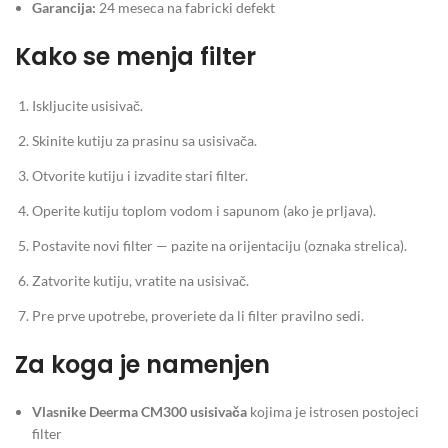
Garancija:
24 meseca na fabricki defekt
Kako se menja filter
Iskljucite usisivač.
Skinite kutiju za prasinu sa usisivača.
Otvorite kutiju i izvadite stari filter.
Operite kutiju toplom vodom i sapunom (ako je prljava).
Postavite novi filter — pazite na orijentaciju (oznaka strelica).
Zatvorite kutiju, vratite na usisivač.
Pre prve upotrebe, proveriete da li filter pravilno sedi.
Za koga je namenjen
Vlasnike Deerma CM300 usisivača
kojima je istrosen postojeci
filter