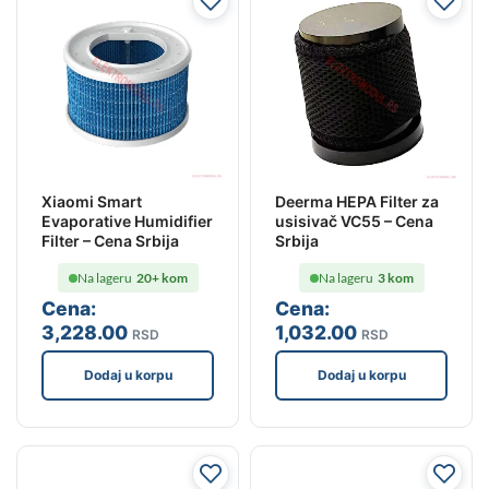
Xiaomi Smart
Deerma HEPA Filter za
Evaporative Humidifier
usisivač VC55 – Cena
Filter – Cena Srbija
Srbija
Na lageru
20+ kom
Na lageru
3 kom
Cena:
Cena:
3,228
.00
1,032
.00
RSD
RSD
Dodaj u korpu
Dodaj u korpu