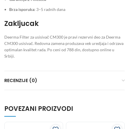
Brza isporuka:
3–5 radnih dana
Zakljucak
Deerma Filter za usisivač CM300 je pravi rezervni deo za Deerma
CM300 usisivač. Redovna zamena produzava vek uredjaja i odrzava
optimalan kvalitet rada. Po ceni od 788 din, dostupno online u
Srbiji.
RECENZIJE (0)
POVEZANI PROIZVODI