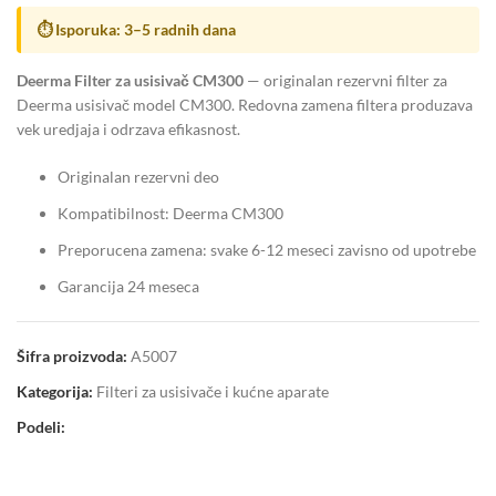
⏱ Isporuka: 3–5 radnih dana
Deerma Filter za usisivač CM300
— originalan rezervni filter za
Deerma usisivač model CM300. Redovna zamena filtera produzava
vek uredjaja i odrzava efikasnost.
Originalan rezervni deo
Kompatibilnost: Deerma CM300
Preporucena zamena: svake 6-12 meseci zavisno od upotrebe
Garancija 24 meseca
Šifra proizvoda:
A5007
Kategorija:
Filteri za usisivače i kućne aparate
Podeli: