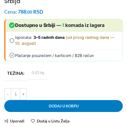
Srbija
Cena:
788
RSD
.00
Dostupno u Srbiji
—
1
komada iz lagera
Isporuka:
3–5 radnih dana
(od prvog radnog dana —
10. avgust)
Plaćanje pouzećem / karticom / B2B račun
TEŽINA
0.03 kg
DODAJ U KORPU
Uporedi
Dodaj u Listu Želja