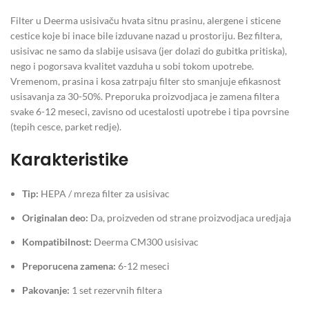
Filter u Deerma usisivaču hvata sitnu prasinu, alergene i sticene
cestice koje bi inace bile izduvane nazad u prostoriju. Bez filtera,
usisivac ne samo da slabije usisava (jer dolazi do gubitka pritiska),
nego i pogorsava kvalitet vazduha u sobi tokom upotrebe.
Vremenom, prasina i kosa zatrpaju filter sto smanjuje efikasnost
usisavanja za 30-50%. Preporuka proizvodjaca je zamena filtera
svake 6-12 meseci, zavisno od ucestalosti upotrebe i tipa povrsine
(tepih cesce, parket redje).
Karakteristike
Tip:
HEPA / mreza filter za usisivac
Originalan deo:
Da, proizveden od strane proizvodjaca uredjaja
Kompatibilnost:
Deerma CM300 usisivac
Preporucena zamena:
6-12 meseci
Pakovanje:
1 set rezervnih filtera