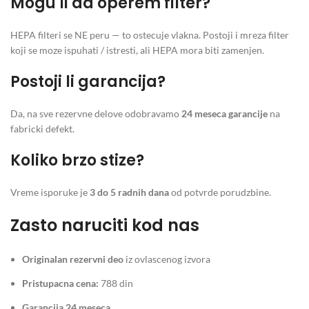
Mogu li da operem filter?
HEPA filteri se NE peru — to ostecuje vlakna. Postoji i mreza filter
koji se moze ispuhati / istresti, ali HEPA mora biti zamenjen.
Postoji li garancija?
Da, na sve rezervne delove odobravamo
24 meseca garancije
na
fabricki defekt.
Koliko brzo stize?
Vreme isporuke je
3 do 5 radnih dana
od potvrde porudzbine.
Zasto naruciti kod nas
Originalan rezervni deo
iz ovlascenog izvora
Pristupacna cena:
788 din
Garancija 24 meseca