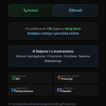
Pozovi
Email
Porudžbine do
13h
šaljemo
istog dana
Dodajte u korpu i poručite online
🌍
Šaljemo i u inostranstvo:
Bosna i Hercegovina · Crna Gora · Hrvatska · Severna
Makedonija
E-FAKTURE
TRACKING ODMAH
SEF
Praćenje
JAVNA PRED.
AUTOMATSKI
eOtpremnice
Fiskalni
O nama
Dostava
Reklamacije
Uslovi
Blog
Privatnost