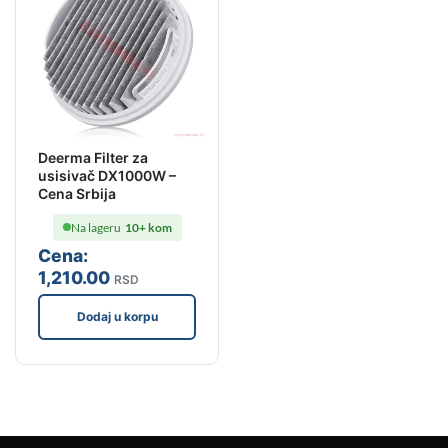
Deerma Filter za
usisivač DX1000W –
Cena Srbija
Na lageru
10+ kom
Cena:
1,210
.00
RSD
Dodaj u korpu