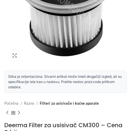
Uvećaj sliku
Slika je orijentaciona. Stvarni artikal može imati drugačiji izgled, ali su
specifikacije iste kao u naslovu. Pratite naslov proizvoda prilikom
odabira.
Početna
Razno
Filteri za usisivače i kućne aparate
Deerma Filter za usisivač CM300 – Cena