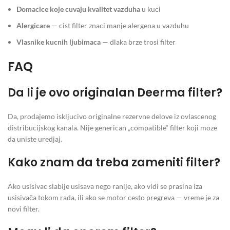
Domacice koje cuvaju kvalitet vazduha
u kuci
Alergicare
— cist filter znaci manje alergena u vazduhu
Vlasnike kucnih ljubimaca
— dlaka brze trosi filter
FAQ
Da li je ovo originalan Deerma filter?
Da, prodajemo iskljucivo originalne rezervne delove iz ovlascenog
distribucijskog kanala. Nije generican „compatible“ filter koji moze
da uniste uredjaj.
Kako znam da treba zameniti filter?
Ako usisivac slabije usisava nego ranije, ako vidi se prasina iza
usisivača tokom rada, ili ako se motor cesto pregreva — vreme je za
novi filter.