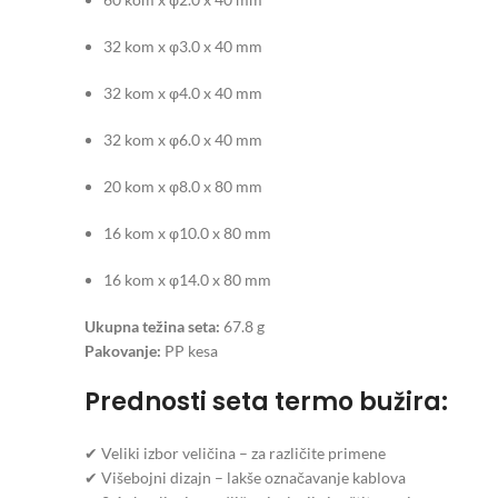
32 kom x φ3.0 x 40 mm
32 kom x φ4.0 x 40 mm
32 kom x φ6.0 x 40 mm
20 kom x φ8.0 x 80 mm
16 kom x φ10.0 x 80 mm
16 kom x φ14.0 x 80 mm
Ukupna težina seta:
67.8 g
Pakovanje:
PP kesa
Prednosti seta termo bužira:
✔ Veliki izbor veličina – za različite primene
✔ Višebojni dizajn – lakše označavanje kablova