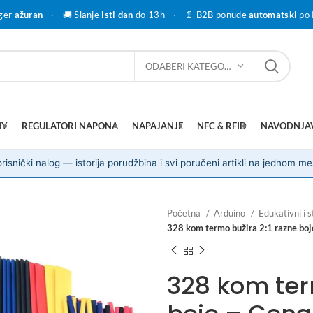
ger
ažuran
·
🚚 Slanje
isti dan
do 13h
·
📄 B2B ponude
automatski
po 
ODABERI KATEGORIJU
IY
REGULATORI NAPONA
NAPAJANJE
NFC & RFID
NAVODNJA
risnički nalog — istorija porudžbina i svi poručeni artikli na jednom me
Početna
Arduino
Edukativni i 
328 kom termo bužira 2:1 razne boj
328 kom ter