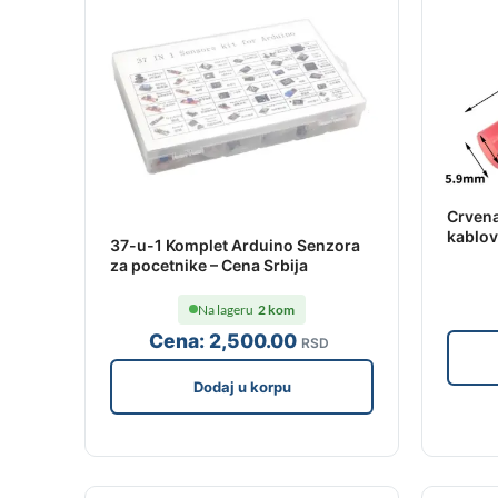
Crvena
kablov
37-u-1 Komplet Arduino Senzora
za pocetnike – Cena Srbija
Na lageru
2 kom
Cena:
2,500
.00
RSD
Dodaj u korpu