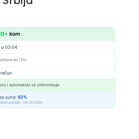
 Srbija
20+
kom
. u 03:04
udžbine do 13h)
 račun
istu i automatski se sinhronizuje.
92%
za sutra:
enih pošiljki · 06.08.2026