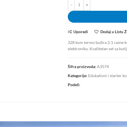
Uporedi
Dodaj u Listu Ž
328 kom termo bužira 2:1 razne boje
elektroniku. Kvalitetan set sa kuti
Šifra proizvoda:
A3574
Kategorije:
Edukativni i starter k
Podeli: