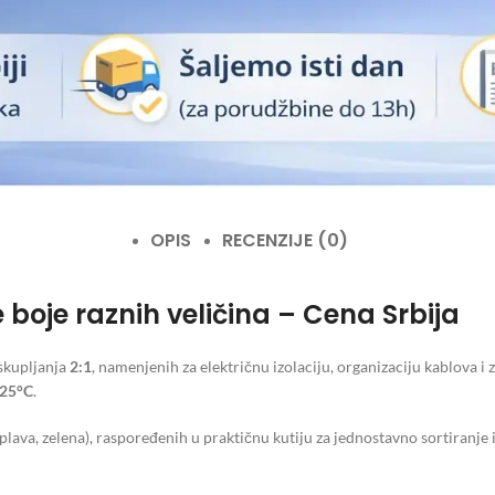
OPIS
RECENZIJE (0)
 boje raznih veličina – Cena Srbija
skupljanja
2:1
, namenjenih za električnu izolaciju, organizaciju kablova i 
25°C
.
 plava, zelena), raspoređenih u praktičnu kutiju za jednostavno sortiranje i