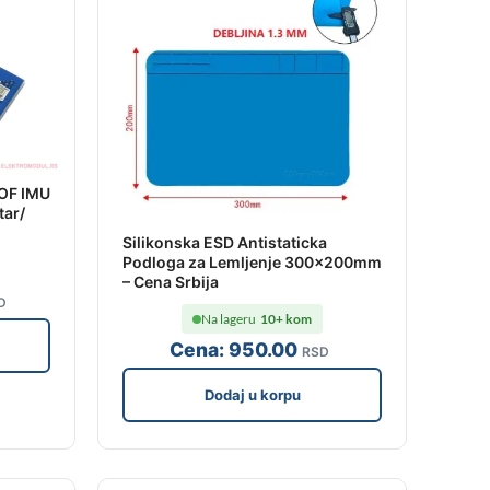
OF IMU
tar/
Silikonska ESD Antistaticka
Podloga za Lemljenje 300x200mm
– Cena Srbija
D
Na lageru
10+ kom
Cena:
950
.00
RSD
Dodaj u korpu