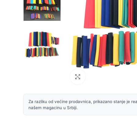
Uvećaj sliku
Za razliku od većine prodavnica, prikazano stanje je rea
našem magacinu u Srbiji.