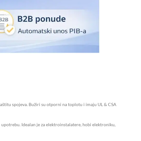
zaštitu spojeva. Bužiri su otporni na toplotu i imaju UL & CSA
 upotrebu. Idealan je za elektroinstalatere, hobi elektroniku,