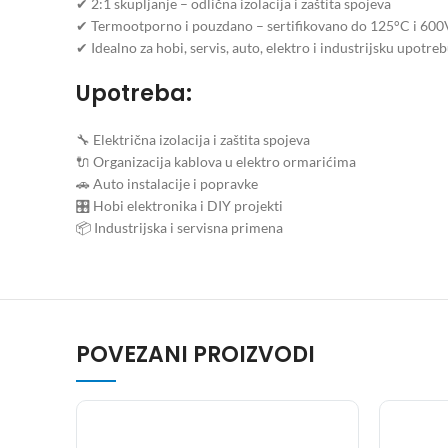
✔ 2:1 skupljanje – odlična izolacija i zaštita spojeva
✔ Termootporno i pouzdano – sertifikovano do 125°C i 600
✔ Idealno za hobi, servis, auto, elektro i industrijsku upotre
Upotreba:
🔧 Električna izolacija i zaštita spojeva
🔌 Organizacija kablova u elektro ormarićima
🚗 Auto instalacije i popravke
🎛 Hobi elektronika i DIY projekti
📦 Industrijska i servisna primena
POVEZANI PROIZVODI