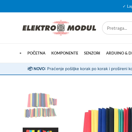
✓ La
POČETNA
KOMPONENTE
SENZORI
ARDUINO & D
ℹ️
📦 NOVO:
Praćenje pošiljke korak po korak i prošireni ko