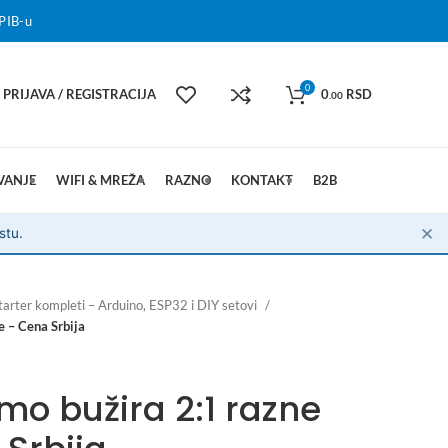
PIB-u
0
PRIJAVA / REGISTRACIJA
0
RSD
.00
VANJE
WIFI & MREŽA
RAZNO
KONTAKT
B2B
✕
stu.
starter kompleti – Arduino, ESP32 i DIY setovi
e – Cena Srbija
mo bužira 2:1 razne