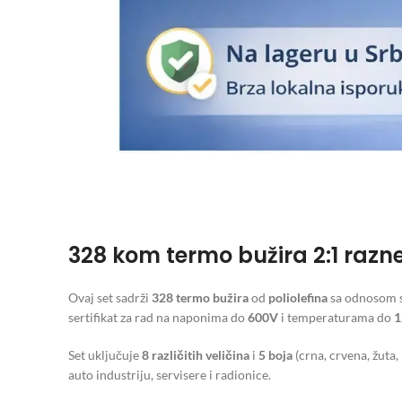
328 kom termo bužira 2:1 razne
Ovaj set sadrži
328 termo bužira
od
poliolefina
sa odnosom 
sertifikat za rad na naponima do
600V
i temperaturama do
1
Set uključuje
8 različitih veličina
i
5 boja
(crna, crvena, žuta,
auto industriju, servisere i radionice.