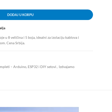
DODAJ U KORPU
elja
 u 8 veličina i 5 boja, idealni za izolaciju kablova i
jom. Cena Srbija.
ompleti – Arduino, ESP32 i DIY setovi
,
Izdvajamo