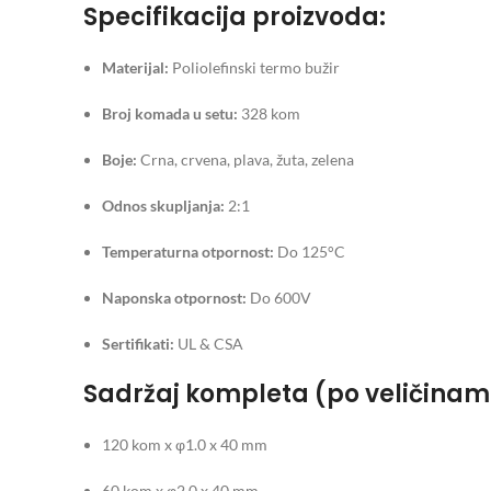
Specifikacija proizvoda:
Materijal:
Poliolefinski termo bužir
Broj komada u setu:
328 kom
Boje:
Crna, crvena, plava, žuta, zelena
Odnos skupljanja:
2:1
Temperaturna otpornost:
Do 125°C
Naponska otpornost:
Do 600V
Sertifikati:
UL & CSA
Sadržaj kompleta (po veličinam
120 kom x φ1.0 x 40 mm
60 kom x φ2.0 x 40 mm