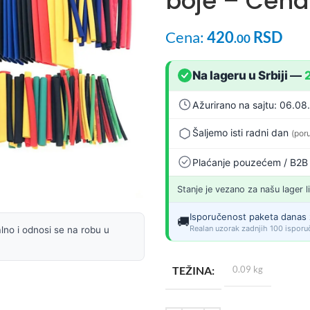
boje – Cena
Cena:
420
RSD
.00
Na lageru u Srbiji
—
Ažurirano na sajtu: 06.08
Šaljemo isti radni dan
(por
Plaćanje pouzećem / B2B
Stanje je vezano za našu lager l
Isporučenost paketa danas 
🚚
Realan uzorak zadnjih 100 isporuč
lno i odnosi se na robu u
TEŽINA
0.09 kg