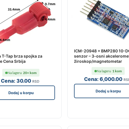
ICM-20948 + BMP280 10-D
 T-Tap brza spojka za
senzor – 3-osni akcelerome
e Cena Srbija
žiroskop/magnetometar
Na lageru
1 kom
Na lageru
20+ kom
Cena:
6,000
.00
RS
Cena:
30
.00
RSD
Dodaj u korpu
Dodaj u korpu