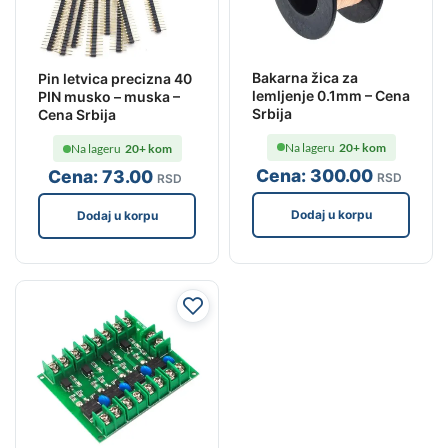
Bakarna žica za
Pin letvica precizna 40
lemljenje 0.1mm – Cena
PIN musko – muska –
Srbija
Cena Srbija
Na lageru
20+ kom
Na lageru
20+ kom
Cena:
300
.00
Cena:
73
.00
RSD
RSD
Dodaj u korpu
Dodaj u korpu