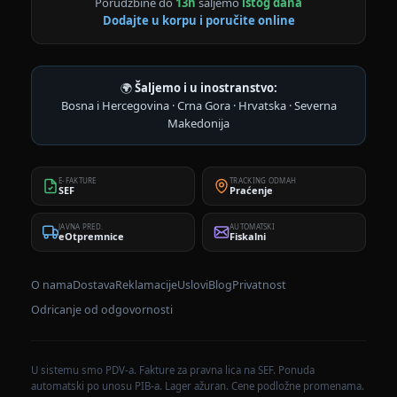
Porudžbine do
13h
šaljemo
istog dana
Dodajte u korpu i poručite online
🌍
Šaljemo i u inostranstvo:
Bosna i Hercegovina · Crna Gora · Hrvatska · Severna
Makedonija
E-FAKTURE
TRACKING ODMAH
SEF
Praćenje
JAVNA PRED.
AUTOMATSKI
eOtpremnice
Fiskalni
O nama
Dostava
Reklamacije
Uslovi
Blog
Privatnost
Odricanje od odgovornosti
U sistemu smo PDV-a. Fakture za pravna lica na SEF. Ponuda
automatski po unosu PIB-a. Lager ažuran. Cene podložne promenama.