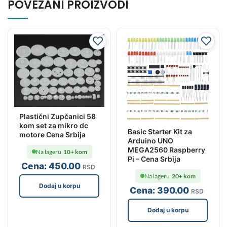
POVEZANI PROIZVODI
Plastični Zupčanici 58
kom set za mikro dc
Basic Starter Kit za
motore Cena Srbija
Arduino UNO
MEGA2560 Raspberry
Na lageru
10+ kom
Pi – Cena Srbija
Cena:
450
.00
RSD
Na lageru
20+ kom
Dodaj u korpu
Cena:
390
.00
RSD
Dodaj u korpu