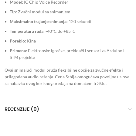
Model:
IC Chip Voice Recorder
Tip:
Zvučni modul sa snimanjem
Maksimalno trajanje snimanja:
120 sekundi
Temperatura rada:
-40°C do +85°C
Poreklo:
Kina
Primena:
Elektronske igračke, prekidači i senzori za Arduino i
STM projekte
Ovaj snimajući modul pruža fleksibilne opcije za zvučne efekte i
prilagođena audio rešenja. Cena Srbija omogućava povoljne uslove
za nabavku ovog korisnog uređaja na domaćem tržištu.
RECENZIJE (0)