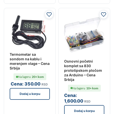
Termometar sa
sondom na kablu i
Osnovni početni
merenjem vlage – Cena
komplet sa 830
Srbija
prototipskom pločom
za Arduino – Cena
Na lageru
20+ kom
Srbija
Cena:
350
.00
RSD
Na lageru
10+ kom
Dodaj u korpu
Cena:
1,600
.00
RSD
Dodaj u korpu