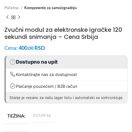
Početna
Komponente za samoizgradnju
Zvučni modul za elektronske igračke 120
sekundi snimanja – Cena Srbija
Cena:
400
RSD
.00
Dostupno na upit
?
Kontaktirajte nas za dostupnost
Plaćanje pouzećem / B2B račun
Stanje je vezano za našu lager listu i automatski se sinhronizuje.
TEŽINA
0.0168 kg