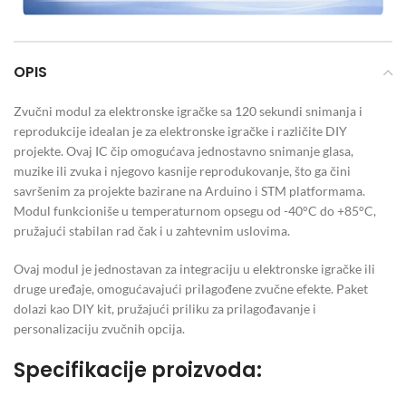
OPIS
Zvučni modul za elektronske igračke sa 120 sekundi snimanja i
reprodukcije idealan je za elektronske igračke i različite DIY
projekte. Ovaj IC čip omogućava jednostavno snimanje glasa,
muzike ili zvuka i njegovo kasnije reprodukovanje, što ga čini
savršenim za projekte bazirane na Arduino i STM platformama.
Modul funkcioniše u temperaturnom opsegu od -40°C do +85°C,
pružajući stabilan rad čak i u zahtevnim uslovima.
Ovaj modul je jednostavan za integraciju u elektronske igračke ili
druge uređaje, omogućavajući prilagođene zvučne efekte. Paket
dolazi kao DIY kit, pružajući priliku za prilagođavanje i
personalizaciju zvučnih opcija.
Specifikacije proizvoda: