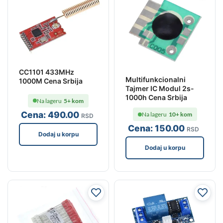
CC1101 433MHz
Multifunkcionalni
1000M Cena Srbija
Tajmer IC Modul 2s-
1000h Cena Srbija
Na lageru
5+ kom
Cena:
490
.00
Na lageru
10+ kom
RSD
Cena:
150
.00
RSD
Dodaj u korpu
Dodaj u korpu