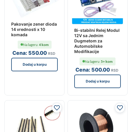
Pakovanje zener dioda
14 vrednosti x 10
Bi-stabilni Relej Modul
komada
12V sa Jednim
Dugmetom za
Na lageru
4 kom
Automobilske
Modifikacije
Cena:
550
.00
RSD
Na lageru
5+ kom
Dodaj u korpu
Cena:
500
.00
RSD
Dodaj u korpu