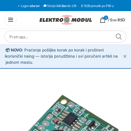
✓ Lager
ažuran
·
🚚 Slanje
isti dan
do 13h
·
📄 B2B ponude po PIB-u
0
/
0
RSD
.00
📦 NOVO:
Praćenje pošiljke korak po korak i prošireni
✕
ℹ️
korisnički nalog — istorija porudžbina i svi poručeni artikli na
jednom mestu.