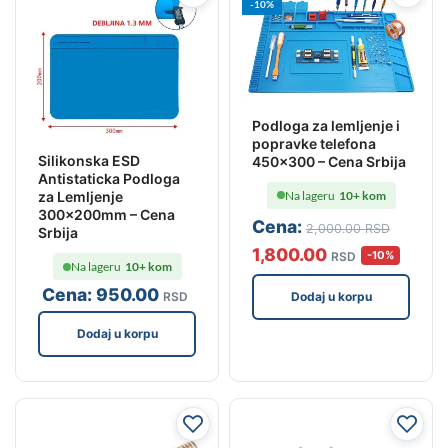
-10%
Podloga za lemljenje i
popravke telefona
Silikonska ESD
450×300 – Cena Srbija
Antistaticka Podloga
Na lageru
10+ kom
za Lemljenje
300x200mm – Cena
Cena:
2,000
.00
RSD
Srbija
1,800
.00
-10%
RSD
Na lageru
10+ kom
Cena:
950
.00
Dodaj u korpu
RSD
Dodaj u korpu