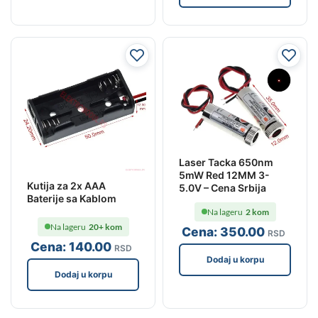
Laser Tacka 650nm
5mW Red 12MM 3-
Kutija za 2x AAA
5.0V – Cena Srbija
Baterije sa Kablom
Na lageru
2 kom
Na lageru
20+ kom
Cena:
350
.00
RSD
Cena:
140
.00
RSD
Dodaj u korpu
Dodaj u korpu