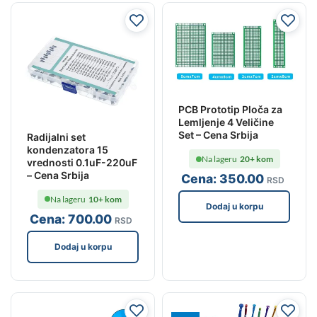
PCB Prototip Ploča za
Lemljenje 4 Veličine
Set – Cena Srbija
Radijalni set
kondenzatora 15
Na lageru
20+ kom
vrednosti 0.1uF-220uF
– Cena Srbija
Cena:
350
.00
RSD
Na lageru
10+ kom
Dodaj u korpu
Cena:
700
.00
RSD
Dodaj u korpu