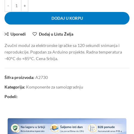
DODAJ U KORPU
Uporedi
Dodaj u Listu Želja
Zvučni modul za elektronske igračke sa 120 sekundi snimanja i
reprodukcije. Pogodan za Arduino projekte. Radna temperatura
-40°C do +85°C. Cena Srbija.
Šifra proizvoda:
A2730
Kategorija:
Komponente za samoizgradnju
Podeli: