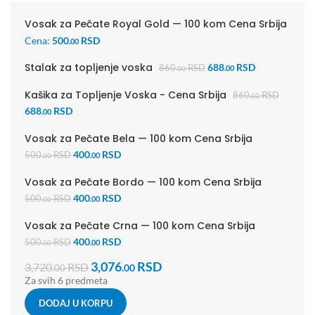
Vosak za Pečate Royal Gold — 100 kom Cena Srbija
Cena:
500
RSD
.00
Stalak za topljenje voska
688
RSD
860
RSD
.00
.00
Kašika za Topljenje Voska - Cena Srbija
860
RSD
.00
688
RSD
.00
Vosak za Pečate Bela — 100 kom Cena Srbija
400
RSD
500
RSD
.00
.00
Vosak za Pečate Bordo — 100 kom Cena Srbija
400
RSD
500
RSD
.00
.00
Vosak za Pečate Crna — 100 kom Cena Srbija
400
RSD
500
RSD
.00
.00
3,076
RSD
3,720
RSD
.00
.00
Za svih 6 predmeta
DODAJ U KORPU