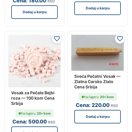
Cena:
180
.00
RSD
Dodaj u korpu
Dodaj u korpu
Sveća Pečatni Vosak —
Zlatna Carsko Zlato
Cena Srbija
Vosak za Pečate Bejbi
Na lageru
20+ kom
roza — 100 kom Cena
Srbija
Cena:
220
.00
RSD
Na lageru
20+ kom
Dodaj u korpu
Cena:
500
.00
RSD