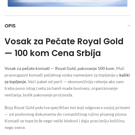
OPIS
Vosak za Pečate Royal Gold
— 100 kom Cena Srbija
Vosak za pečate komadi — Royal Gold, pakovanje 100 kom
. Mali
pravougaoni komadi pečatnog voska namenjeni za topljenje u
kašiki
za topljenje
. Veći paket od perli — ekonomičnije rešenje ako vam
treba puno istog cveta za hand-made business, organizovanje
venčanja, butik pakovanje proizvoda.
Boja Royal Gold pokriva specifičan ton koji odgovara svojoj primeni
— od poslovnog dokumenta do romantičnog ručno pisanog pisma.
Komadi se tope brže nego veliki blokovi i daju precizniju količinu
nego svece.