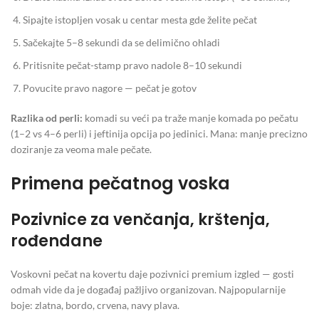
Sipajte istopljen vosak u centar mesta gde želite pečat
Sačekajte 5–8 sekundi da se delimično ohladi
Pritisnite pečat-stamp pravo nadole 8–10 sekundi
Povucite pravo nagore — pečat je gotov
Razlika od perli:
komadi su veći pa traže manje komada po pečatu
(1–2 vs 4–6 perli) i jeftinija opcija po jedinici. Mana: manje precizno
doziranje za veoma male pečate.
Primena pečatnog voska
Pozivnice za venčanja, krštenja,
rođendane
Voskovni pečat na kovertu daje pozivnici premium izgled — gosti
odmah vide da je događaj pažljivo organizovan. Najpopularnije
boje: zlatna, bordo, crvena, navy plava.