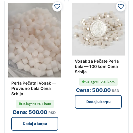
Vosak za Pečate Perla
bela — 100 kom Cena
Srbija
Na lageru
20+ kom
Perla Pečatni Vosak —
Providno bela Cena
Cena:
500
.00
RSD
Srbija
Dodaj u korpu
Na lageru
20+ kom
Cena:
500
.00
RSD
Dodaj u korpu