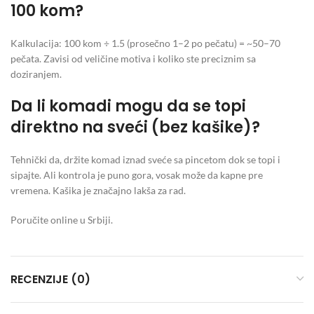
100 kom?
Kalkulacija: 100 kom ÷ 1.5 (prosečno 1–2 po pečatu) = ~50–70
pečata. Zavisi od veličine motiva i koliko ste preciznim sa
doziranjem.
Da li komadi mogu da se topi
direktno na sveći (bez kašike)?
Tehnički da, držite komad iznad sveće sa pincetom dok se topi i
sipajte. Ali kontrola je puno gora, vosak može da kapne pre
vremena. Kašika je značajno lakša za rad.
Poručite online u Srbiji.
RECENZIJE (0)