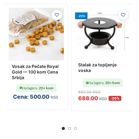
-20%
Stalak za topljenje
Vosak za Pečate Royal
voska
Gold — 100 kom Cena
Srbija
Na lageru
20+ kom
Na lageru
20+ kom
860
.00
RSD
Cena:
500
.00
RSD
688
.00
-20%
RSD