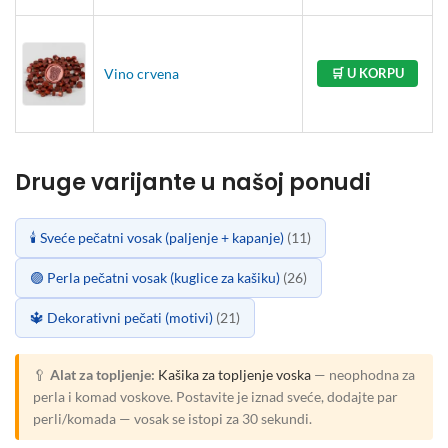
Vino crvena
🛒 U KORPU
Druge varijante u našoj ponudi
🕯️ Sveće pečatni vosak (paljenje + kapanje)
(11)
🟣 Perla pečatni vosak (kuglice za kašiku)
(26)
🔱 Dekorativni pečati (motivi)
(21)
🥄
Alat za topljenje:
Kašika za topljenje voska
— neophodna za
perla i komad voskove. Postavite je iznad sveće, dodajte par
perli/komada — vosak se istopi za 30 sekundi.