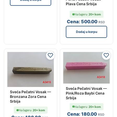
Plava Cena Srbija
Na lageru
20+ kom
Cena:
500
.00
RSD
Dodaj u korpu
Sveća Pečatni Vosak —
Sveća Pečatni Vosak —
Pink/Roza Baybi Cena
Bronzana Zora Cena
Srbija
Srbija
Na lageru
20+ kom
Na lageru
20+ kom
Cena:
180
.00
RSD