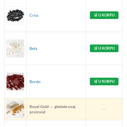
Crna
🛒 U KORPU
Bela
🛒 U KORPU
Bordo
🛒 U KORPU
Royal Gold ← gledate ovaj
—
proizvod