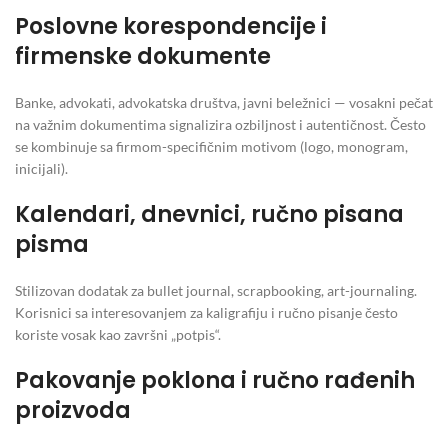
Poslovne korespondencije i
firmenske dokumente
Banke, advokati, advokatska društva, javni beležnici — vosakni pečat
na važnim dokumentima signalizira ozbiljnost i autentičnost. Često
se kombinuje sa firmom-specifičnim motivom (logo, monogram,
inicijali).
Kalendari, dnevnici, ručno pisana
pisma
Stilizovan dodatak za bullet journal, scrapbooking, art-journaling.
Korisnici sa interesovanjem za kaligrafiju i ručno pisanje često
koriste vosak kao završni „potpis“.
Pakovanje poklona i ručno rađenih
proizvoda