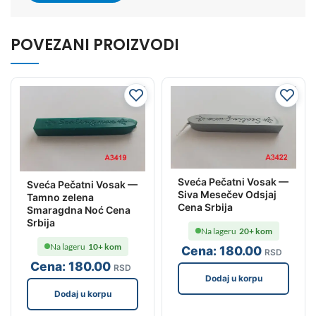
POVEZANI PROIZVODI
Sveća Pečatni Vosak —
Sveća Pečatni Vosak —
Siva Mesečev Odsjaj
Tamno zelena
Cena Srbija
Smaragdna Noć Cena
Srbija
Na lageru
20+ kom
Na lageru
10+ kom
Cena:
180
.00
RSD
Cena:
180
.00
RSD
Dodaj u korpu
Dodaj u korpu