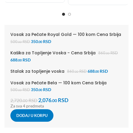
Vosak za Pečate Royal Gold — 100 kom Cena Srbija
350
RSD
500
RSD
.00
.00
Kašika za Topljenje Voska - Cena Srbija
860
RSD
.00
688
RSD
.00
Stalak za topljenje voska
688
RSD
860
RSD
.00
.00
Vosak za Pečate Bela — 100 kom Cena Srbija
350
RSD
500
RSD
.00
.00
2,076
RSD
2,720
RSD
.00
.00
Za sva 4 predmeta
DODAJ U KORPU