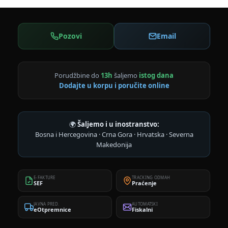
Pozovi
Email
Porudžbine do
13h
šaljemo
istog dana
Dodajte u korpu i poručite online
🌍
Šaljemo i u inostranstvo:
Bosna i Hercegovina · Crna Gora · Hrvatska · Severna
Makedonija
E-FAKTURE
TRACKING ODMAH
SEF
Praćenje
JAVNA PRED.
AUTOMATSKI
eOtpremnice
Fiskalni