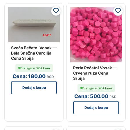
Sveća Pečatni Vosak —
Bela Snežna Čarolija
Cena Srbija
Perla Pečatni Vosak —
Na lageru
20+ kom
Crvena ruza Cena
Cena:
180
.00
RSD
Srbija
Dodaj u korpu
Na lageru
20+ kom
Cena:
500
.00
RSD
Dodaj u korpu