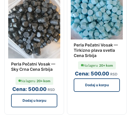
Perla Pečatni Vosak —
Tirkizno plava svetla
Cena Srbija
Perla Pečatni Vosak —
Na lageru
20+ kom
Sky Crna Cena Srbija
Cena:
500
.00
RSD
Na lageru
20+ kom
Dodaj u korpu
Cena:
500
.00
RSD
Dodaj u korpu