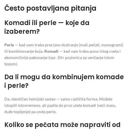
Često postavljana pitanja
Komadi ili perle — koje da
izaberem?
Perle
— kad vam treba precizno doziranje (mali pečati, monogrami)
ili kombinovanje boja.
Komadi
— kad vam treba puno istog cveta i
ekonomičnije pakovanje (npr. 50+ pozivnica za venčanje istom
bojom).
Da li mogu da kombinujem komade
i perle?
Da, identičan hemijski sastav — samo različita forma. Možete
istopiti istovremeno, ali pazite da prvo ulete komadi (veći mass,
duže topljenje) pa onda perle.
Koliko se pečata može napraviti od