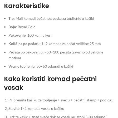
Karakteristike
Tip:
Mali komadi pečatnog voska za topljenje u kašiki
Boja:
Royal Gold
Pakovanje:
100 kom u kesi
Količina po pečatu:
1–2 komada za pečat veličine 25 mm
Pečata po pakovanju:
~50–100 pečata (zavisno od veličine
motiva)
Vreme topljenja:
30–60 sekundi u kašiki
Kako koristiti komad pečatni
vosak
Pripremite kašiku za topljenje + sveću + pečatni stamp + podlogu
Stavite 1–2 komada voska u kašiku
Držite kašiku iznad sveće dok se vosak ne istopi (~30 sekundi)