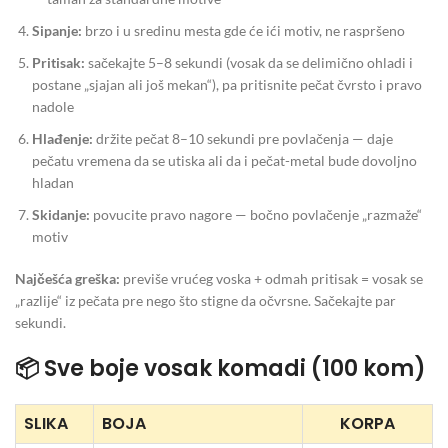
Sipanje:
brzo i u sredinu mesta gde će ići motiv, ne raspršeno
Pritisak:
sačekajte 5–8 sekundi (vosak da se delimično ohladi i
postane „sjajan ali još mekan“), pa pritisnite pečat čvrsto i pravo
nadole
Hlađenje:
držite pečat 8–10 sekundi pre povlačenja — daje
pečatu vremena da se utiska ali da i pečat-metal bude dovoljno
hladan
Skidanje:
povucite pravo nagore — bočno povlačenje „razmaže“
motiv
Najčešća greška:
previše vrućeg voska + odmah pritisak = vosak se
„razlije“ iz pečata pre nego što stigne da očvrsne. Sačekajte par
sekundi.
📦 Sve boje vosak komadi (100 kom)
SLIKA
BOJA
KORPA