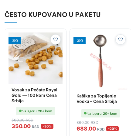
ČESTO KUPOVANO U PAKETU
-30%
-20%
Vosak za Pečate Royal
Gold — 100 kom Cena
Kašika za Topljenje
Srbija
Voska – Cena Srbija
Na lageru
20+ kom
Na lageru
20+ kom
500
.00
RSD
860
.00
RSD
350
.00
-30%
RSD
688
.00
-20%
RSD