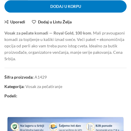
DODAJ U KORPU
Uporedi
Dodaj u Listu Želja
Vosak za pečate komadi — Royal Gold, 100 kom
. Mali pravougaoni
komadi za topljenje u kašiki iznad sveće. Veći paket = ekonomičnija
opcija od perli ako vam treba puno istog cveta. Idealno za butik
proizvođače, organizatore venčanja, manje serije pakovanja. Cena
Srbija.
Šifra proizvoda:
A1429
Kategorija:
Vosak za pečatiranje
Podeli: