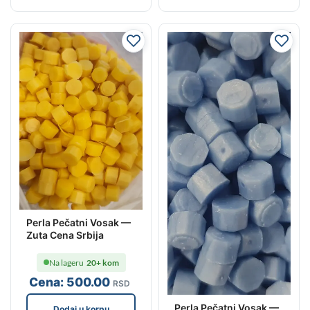
Perla Pečatni Vosak —
Zuta Cena Srbija
Na lageru
20+ kom
Cena:
500
.00
RSD
Perla Pečatni Vosak —
Dodaj u korpu