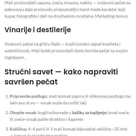
Mali proizvođači sapuna, sveća, kreama, nakita — voskovni pečat na
pakovanju daje proizvodu prepoznatljiv hand-made karakter koji
kupac fotografiše i deli na društvenim mrežama. Marketing-bonus.
Vinarije i destilerije
Voskovni pečat na grliću flaše — tradicionalni signal kvaliteta i
autentičnosti. Mali butik proizvođači često koriste pečat sa svojim
logotipom.
Stručni savet — kako napraviti
savršen pečat
Pripremite podlogu:
mali komad papira ili silikonska podloga (ne
lakirano drvo — vosak može da uništi lak)
Otopite vosak:
kuglice/komade u
kašiku za topljenje
iznad sveće,
ili sveće-vosak palite direktno i kapnete
Količina:
4–6 perli ili 1 mali komad daje pečat veličine ~25 mm
— taman za standardne motive