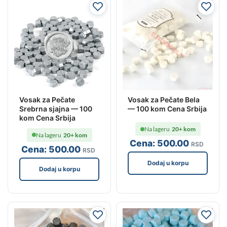
Vosak za Pečate
Vosak za Pečate Bela
Srebrna sjajna — 100
— 100 kom Cena Srbija
kom Cena Srbija
Na lageru
20+ kom
Na lageru
20+ kom
Cena:
500
.00
RSD
Cena:
500
.00
RSD
Dodaj u korpu
Dodaj u korpu