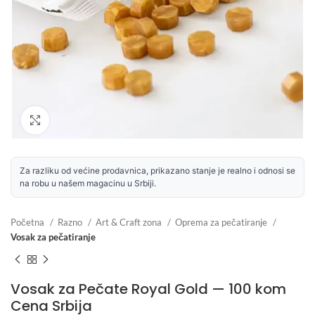
Uvećaj sliku
Za razliku od većine prodavnica, prikazano stanje je realno i odnosi se
na robu u našem magacinu u Srbiji.
Početna
Razno
Art & Craft zona
Oprema za pečatiranje
Vosak za pečatiranje
Vosak za Pečate Royal Gold — 100 kom
Cena Srbija