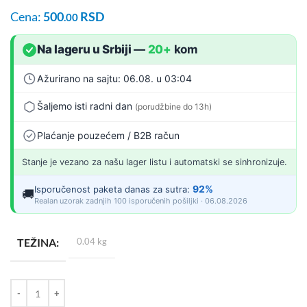
Cena:
500
RSD
.00
Na lageru u Srbiji
—
20+
kom
Ažurirano na sajtu: 06.08. u 03:04
Šaljemo isti radni dan
(porudžbine do 13h)
Plaćanje pouzećem / B2B račun
Stanje je vezano za našu lager listu i automatski se sinhronizuje.
92%
Isporučenost paketa danas za sutra:
🚚
Realan uzorak zadnjih 100 isporučenih pošiljki · 06.08.2026
TEŽINA
0.04 kg