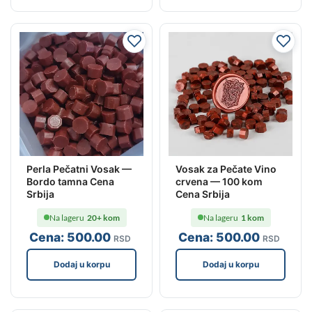
Perla Pečatni Vosak —
Vosak za Pečate Vino
Bordo tamna Cena
crvena — 100 kom
Srbija
Cena Srbija
Na lageru
20+ kom
Na lageru
1 kom
Cena:
500
.00
Cena:
500
.00
RSD
RSD
Dodaj u korpu
Dodaj u korpu