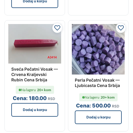
Dodaj u korpu
Sveća Pečatni Vosak —
Crvena Kraljevski
Rubin Cena Srbija
Perla Pečatni Vosak —
Ljubicasta Cena Srbija
Na lageru
20+ kom
Na lageru
20+ kom
Cena:
180
.00
RSD
Cena:
500
.00
RSD
Dodaj u korpu
Dodaj u korpu