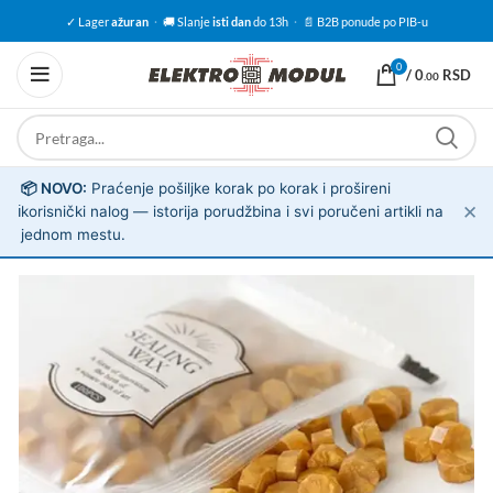
✓ Lager
ažuran
·
🚚 Slanje
isti dan
do 13h
·
📄 B2B ponude po PIB-u
0
/
0
RSD
.00
📦 NOVO:
Praćenje pošiljke korak po korak i prošireni
✕
ℹ️
korisnički nalog — istorija porudžbina i svi poručeni artikli na
jednom mestu.