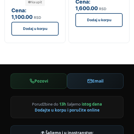
Cena:
Na upit
1,600
.00
RSD
Cena:
1,100
.00
RSD
Dodaj u korpu
Dodaj u korpu
Pozovi
Email
Porudžbine do
13h
šaljemo
istog dana
Dodajte u korpu i poručite online
🌍
Šaljemo i u inostranstvo: