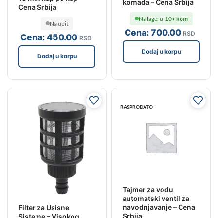
komada – Cena Srbija
Cena Srbija
Na lageru
10+ kom
Na upit
Cena:
700
.00
RSD
Cena:
450
.00
RSD
Dodaj u korpu
Dodaj u korpu
RASPRODATO
Tajmer za vodu
automatski ventil za
navodnjavanje – Cena
Filter za Usisne
Srbija
Sisteme – Visokog