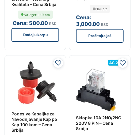
Kvaliteta – Cena Srbija
Na upit
Na lageru
1 kom
Cena:
Cena:
500
.00
3,000
.00
RSD
RSD
Dodaj u korpu
Pročitajte još
Podesive Kapaljke za
Sklopka 10A 2NO/2NC
Navodnjavanje Kap po
220V 8 PIN – Cena
Kap 100 kom – Cena
Srbija
Srbija