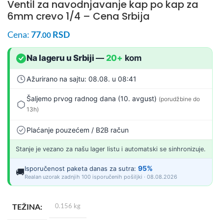
Ventil za navodnjavanje kap po kap za
6mm crevo 1/4 – Cena Srbija
Cena:
77
RSD
.00
Na lageru u Srbiji
—
20+
kom
Ažurirano na sajtu: 08.08. u 08:41
Šaljemo prvog radnog dana (10. avgust)
(porudžbine do
13h)
Plaćanje pouzećem / B2B račun
Stanje je vezano za našu lager listu i automatski se sinhronizuje.
95%
Isporučenost paketa danas za sutra:
🚚
Realan uzorak zadnjih 100 isporučenih pošiljki · 08.08.2026
TEŽINA
0.156 kg