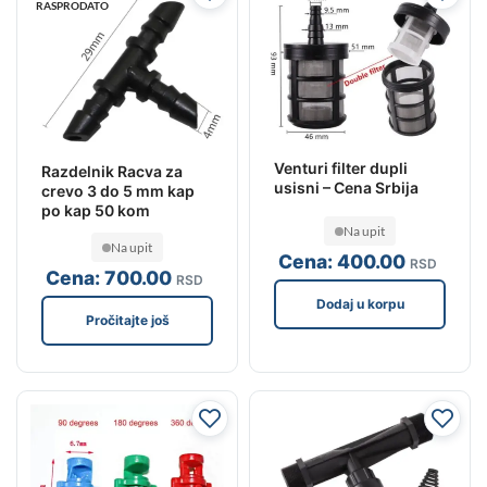
RASPRODATO
Venturi filter dupli
Razdelnik Racva za
usisni – Cena Srbija
crevo 3 do 5 mm kap
po kap 50 kom
Na upit
Na upit
Cena:
400
.00
RSD
Cena:
700
.00
RSD
Dodaj u korpu
Pročitajte još