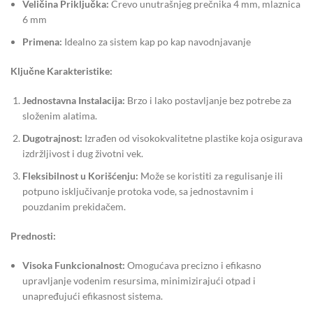
Veličina Priključka:
Crevo unutrašnjeg prečnika 4 mm, mlaznica
6 mm
Primena:
Idealno za sistem kap po kap navodnjavanje
Ključne Karakteristike:
Jednostavna Instalacija:
Brzo i lako postavljanje bez potrebe za
složenim alatima.
Dugotrajnost:
Izrađen od visokokvalitetne plastike koja osigurava
izdržljivost i dug životni vek.
Fleksibilnost u Korišćenju:
Može se koristiti za regulisanje ili
potpuno isključivanje protoka vode, sa jednostavnim i
pouzdanim prekidačem.
Prednosti:
Visoka Funkcionalnost:
Omogućava precizno i efikasno
upravljanje vodenim resursima, minimizirajući otpad i
unapređujući efikasnost sistema.