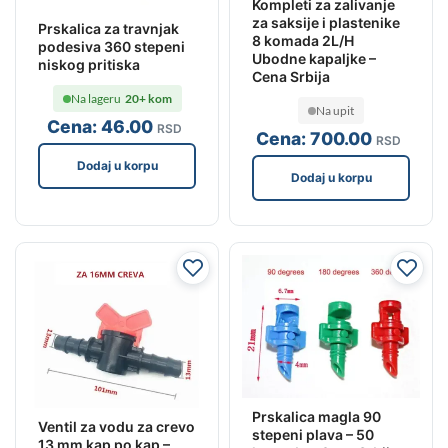
Kompleti za zalivanje
za saksije i plastenike
Prskalica za travnjak
8 komada 2L/H
podesiva 360 stepeni
Ubodne kapaljke –
niskog pritiska
Cena Srbija
Na lageru
20+ kom
Na upit
Cena:
46
.00
RSD
Cena:
700
.00
RSD
Dodaj u korpu
Dodaj u korpu
Prskalica magla 90
Ventil za vodu za crevo
stepeni plava – 50
13 mm kap po kap –