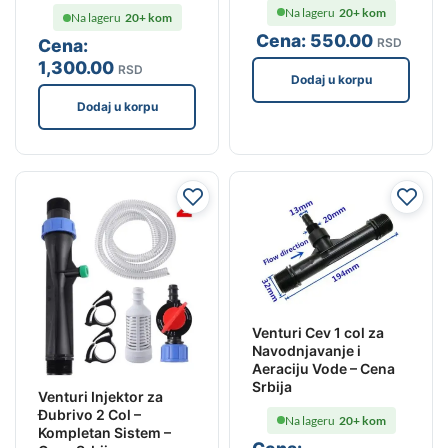
Na lageru
20+ kom
Na lageru
20+ kom
Cena:
550
.00
RSD
Cena:
1,300
.00
RSD
Dodaj u korpu
Dodaj u korpu
Venturi Cev 1 col za
Navodnjavanje i
Aeraciju Vode – Cena
Srbija
Venturi Injektor za
Đubrivo 2 Col –
Na lageru
20+ kom
Kompletan Sistem –