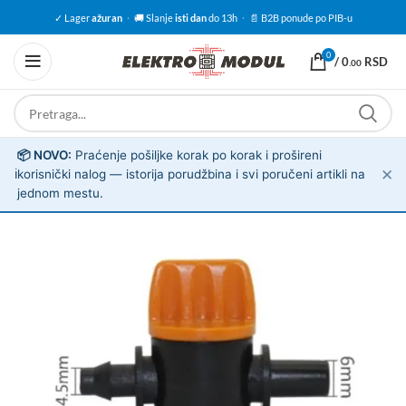
✓ Lager
ažuran
·
🚚 Slanje
isti dan
do 13h
·
📄 B2B ponude po PIB-u
0
/
0
RSD
.00
📦 NOVO:
Praćenje pošiljke korak po korak i prošireni
✕
ℹ️
korisnički nalog — istorija porudžbina i svi poručeni artikli na
jednom mestu.