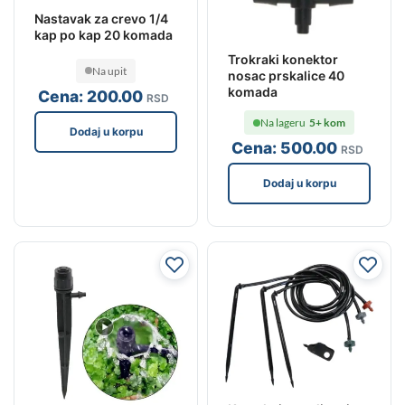
Nastavak za crevo 1/4
kap po kap 20 komada
Trokraki konektor
Na upit
nosac prskalice 40
komada
Cena:
200
.00
RSD
Na lageru
5+ kom
Dodaj u korpu
Cena:
500
.00
RSD
Dodaj u korpu