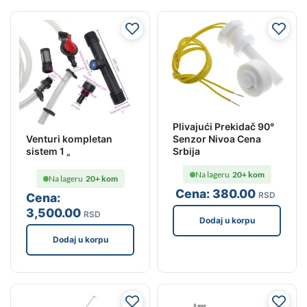
Plivajući Prekidač 90°
Venturi kompletan
Senzor Nivoa Cena
sistem 1 „
Srbija
Na lageru
20+ kom
Na lageru
20+ kom
Cena:
380
.00
RSD
Cena:
3,500
.00
RSD
Dodaj u korpu
Dodaj u korpu