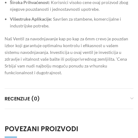
Široka Prihvaćenost:
Korisnici visoko cene ovaj proizvod zbog
njegove pouzdanosti i jednostavnosti upotrebe.
Višestruke Aplikacije:
Savršen za stambene, komercijalne i
industrijske potrebe.
Naš Ventil za navodnjavanje kap po kap za 6mm crevo je pouzdan
izbor koji garantuje optimalnu kontrolu i efikasnost u vašem
sistemu navodnjavanja. Investicija u ovaj ventil je investicija u
zdravlje i vitalnost vaše bašte ili poljoprivrednog zemljišta. ‘Cena
Srbija’ vam nudi najbolju moguću ponudu za vrhunsku
funkcionalnost i dugotrajnost.
RECENZIJE (0)
POVEZANI PROIZVODI