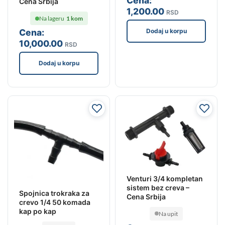
Cena:
Cena Srbija
1,200
.00
RSD
Na lageru
1 kom
Dodaj u korpu
Cena:
10,000
.00
RSD
Dodaj u korpu
Venturi 3/4 kompletan
sistem bez creva –
Spojnica trokraka za
Cena Srbija
crevo 1/4 50 komada
kap po kap
Na upit