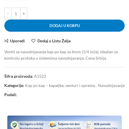
DODAJ U KORPU
Uporedi
Dodaj u Listu Želja
Ventil za navodnjavanje kap po kap za 6mm (1/4 inča), idealan za
kontrolu protoka u sistemima navodnjavanja. Cena Srbija.
Šifra proizvoda:
A1523
Kategorije:
Kap po kap – kapaljke, venturi i oprema
,
Navodnjavanje
Podeli: