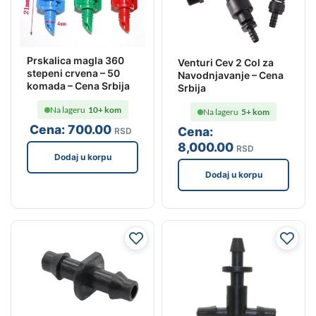
Prskalica magla 360
Venturi Cev 2 Col za
stepeni crvena – 50
Navodnjavanje – Cena
komada – Cena Srbija
Srbija
Na lageru
10+ kom
Na lageru
5+ kom
Cena:
700
.00
Cena:
RSD
8,000
.00
RSD
Dodaj u korpu
Dodaj u korpu