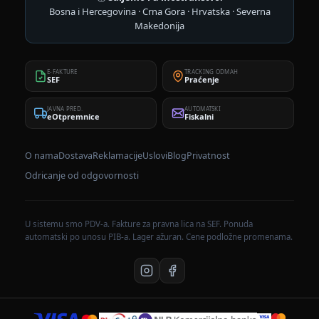
Bosna i Hercegovina · Crna Gora · Hrvatska · Severna
Makedonija
E-FAKTURE
TRACKING ODMAH
SEF
Praćenje
JAVNA PRED.
AUTOMATSKI
eOtpremnice
Fiskalni
O nama
Dostava
Reklamacije
Uslovi
Blog
Privatnost
Odricanje od odgovornosti
U sistemu smo PDV-a. Fakture za pravna lica na SEF. Ponuda
automatski po unosu PIB-a. Lager ažuran. Cene podložne promenama.