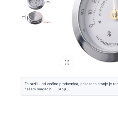
Uvećaj sliku
Za razliku od većine prodavnica, prikazano stanje je rea
našem magacinu u Srbiji.