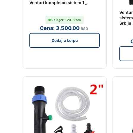
Venturi kompletan sistem 1 „
Ventur
sistem
Na lageru
20+ kom
Srbija
Cena:
3,500
.00
RSD
Dodaj u korpu