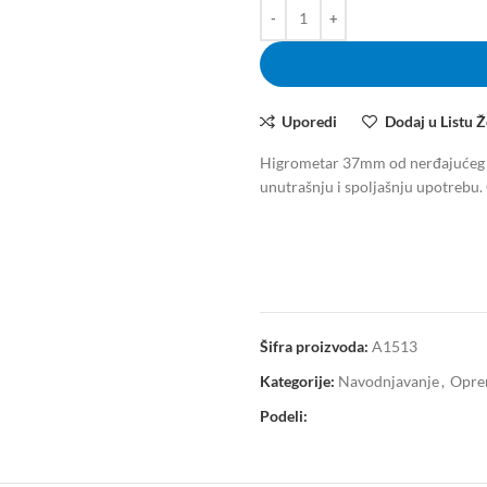
Uporedi
Dodaj u Listu Ž
Higrometar 37mm od nerđajućeg če
unutrašnju i spoljašnju upotrebu. 
Šifra proizvoda:
A1513
Kategorije:
Navodnjavanje
,
Oprem
Podeli: