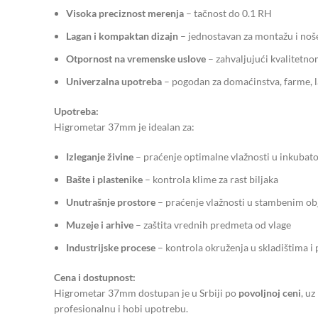
Visoka preciznost merenja
– tačnost do 0.1 RH
Lagan i kompaktan dizajn
– jednostavan za montažu i noš
Otpornost na vremenske uslove
– zahvaljujući kvalitetn
Univerzalna upotreba
– pogodan za domaćinstva, farme, la
Upotreba:
Higrometar 37mm je idealan za:
Izleganje živine
– praćenje optimalne vlažnosti u inkubat
Bašte i plastenike
– kontrola klime za rast biljaka
Unutrašnje prostore
– praćenje vlažnosti u stambenim ob
Muzeje i arhive
– zaštita vrednih predmeta od vlage
Industrijske procese
– kontrola okruženja u skladištima i 
Cena i dostupnost:
Higrometar 37mm dostupan je u Srbiji po
povoljnoj ceni
, u
profesionalnu i hobi upotrebu.