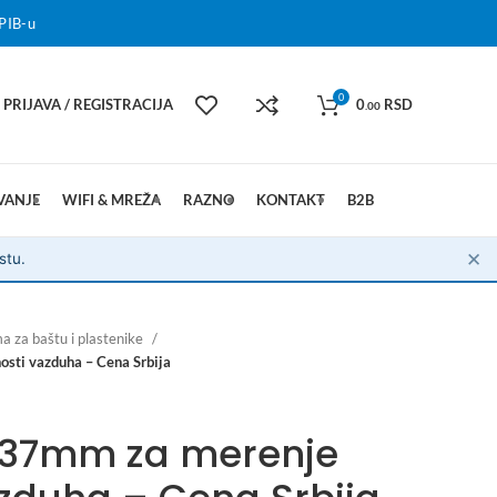
PIB-u
0
PRIJAVA / REGISTRACIJA
0
RSD
.00
VANJE
WIFI & MREŽA
RAZNO
KONTAKT
B2B
✕
stu.
 za baštu i plastenike
sti vazduha – Cena Srbija
 37mm za merenje