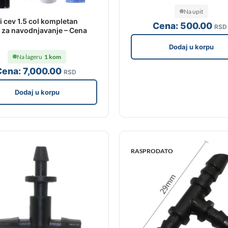
Na upit
i cev 1.5 col kompletan
Cena:
500
.00
RSD
 za navodnjavanje – Cena
Dodaj u korpu
Na lageru
1 kom
Cena:
7,000
.00
RSD
Dodaj u korpu
RASPRODATO