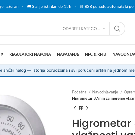
ger
ažuran
·
🚚 Slanje
isti dan
do 13h
·
📄 B2B ponude
automatski
po 
ODABERI KATEGORIJU
IY
REGULATORI NAPONA
NAPAJANJE
NFC & RFID
NAVODNJA
risnički nalog — istorija porudžbina i svi poručeni artikli na jednom me
Početna
Navodnjavanje
Oprema
Higrometar 37mm za merenje vlažno
Higrometar