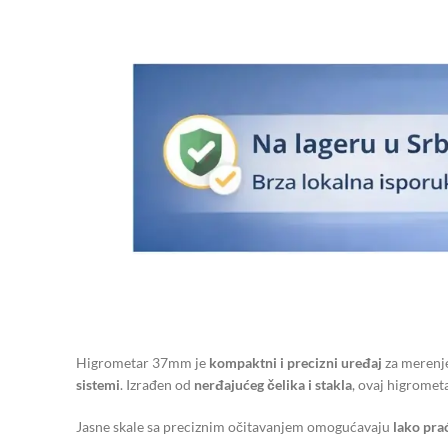
Higrometar 37mm je
kompaktni i precizni uređaj
za merenj
sistemi
. Izrađen od
nerđajućeg čelika i stakla
, ovaj higromet
Jasne skale sa preciznim očitavanjem omogućavaju
lako pra