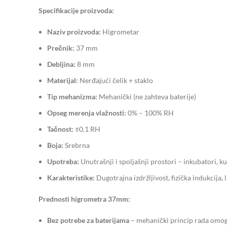
Specifikacije proizvoda:
Naziv proizvoda:
Higrometar
Prečnik:
37 mm
Debljina:
8 mm
Materijal:
Nerđajući čelik + staklo
Tip mehanizma:
Mehanički (ne zahteva baterije)
Opseg merenja vlažnosti:
0% – 100% RH
Tačnost:
±0.1 RH
Boja:
Srebrna
Upotreba:
Unutrašnji i spoljašnji prostori – inkubatori, ku
Karakteristike:
Dugotrajna izdržljivost, fizička indukcija, l
Prednosti higrometra 37mm:
Bez potrebe za baterijama
– mehanički princip rada omog