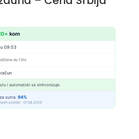
azduha – Cena Srbija
20+
kom
. u 09:53
udžbine do 13h)
 račun
istu i automatski se sinhronizuje.
94%
za sutra:
enih pošiljki · 07.08.2026