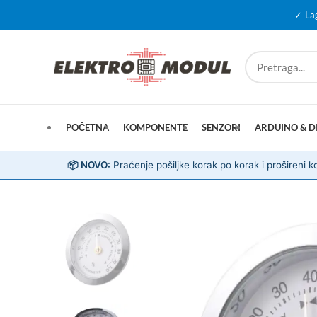
✓ La
POČETNA
KOMPONENTE
SENZORI
ARDUINO & D
ℹ️
📦 NOVO:
Praćenje pošiljke korak po korak i prošireni ko