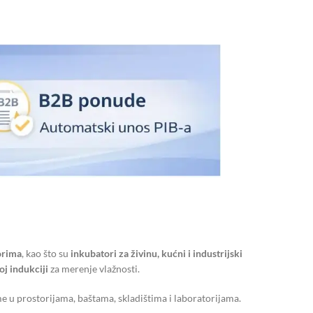
orima
, kao što su
inkubatori za živinu, kućni i industrijski
oj indukciji
za merenje vlažnosti.
e u prostorijama, baštama, skladištima i laboratorijama.