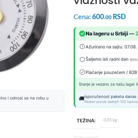
vlažnosti v
Cena:
600
RSD
.00
Na lageru u Srbiji
—
Ažurirano na sajtu: 07.08
Šaljemo isti radni dan
(por
Plaćanje pouzećem / B2B
Stanje je vezano za našu lager l
Isporučenost paketa danas 
🚚
lno i odnosi se na robu u
Realan uzorak zadnjih 100 isporuč
TEŽINA
0.05 kg