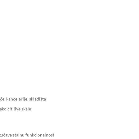
će, kancelarije, skladišta
ako čitljive skale
ućava stalnu funkcionalnost