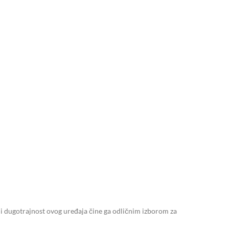
 i dugotrajnost ovog uređaja čine ga odličnim izborom za