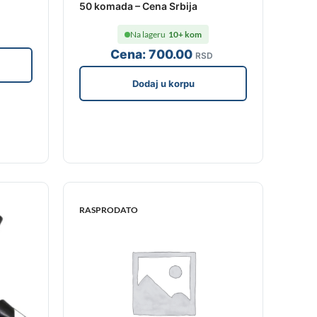
50 komada – Cena Srbija
Na lageru
10+ kom
Cena:
700
.00
RSD
Dodaj u korpu
RASPRODATO