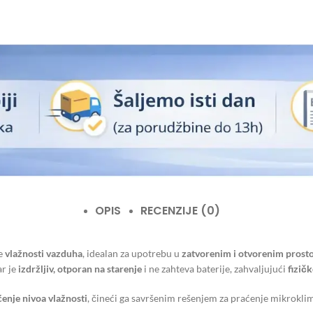
OPIS
RECENZIJE (0)
e
vlažnosti vazduha
, idealan za upotrebu u
zatvorenim i otvorenim prost
ar je
izdržljiv, otporan na starenje
i ne zahteva baterije, zahvaljujući
fizičk
ćenje nivoa vlažnosti
, čineći ga savršenim rešenjem za praćenje mikroklim