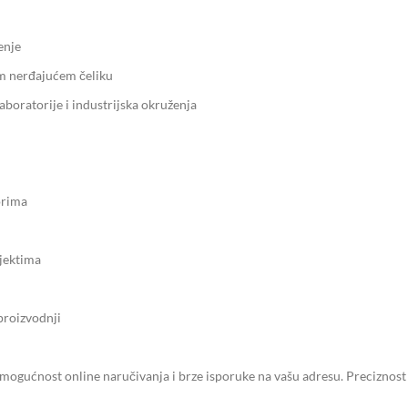
enje
om nerđajućem čeliku
boratorije i industrijska okruženja
orima
jektima
proizvodnji
z mogućnost online naručivanja i brze isporuke na vašu adresu. Preciznost