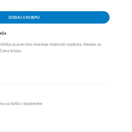
DODAJ U KORPU
elja
lika za precizno merenje vlažnosti vazduha. Idealan za
Cena Srbija.
a za baštu i plastenike