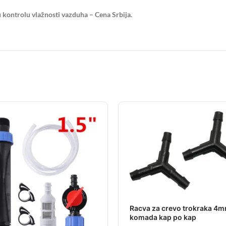
kontrolu vlažnosti vazduha – Cena Srbija.
Racva za crevo trokraka 4
komada kap po kap