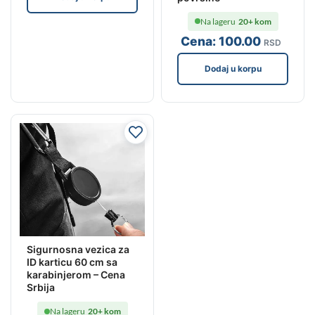
Na lageru
20+ kom
Cena:
100
.00
RSD
Dodaj u korpu
Sigurnosna vezica za
ID karticu 60 cm sa
karabinjerom – Cena
Srbija
Na lageru
20+ kom