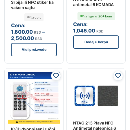
Srbija ili NFC stiker ka
antimetal 6 KOMADA
vašem sajtu
Na lageru
20+ kom
Na upit
Cena:
Cena:
1,045
.00
1,800
.00
–
RSD
RSD
2,500
.00
RSD
Dodaj u korpu
Vidi proizvode
NTAG 213 Plava NFC
Antimetal nalepnica 6
IC/ID dvopojasni ručni