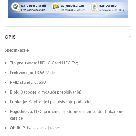
OPIS
Specifikacije:
Tip proizvoda:
UID IC Card NFC Tag
Frekvencija:
13.56 MHz
RFID standard:
S50
Blok:
0 (podesiv, moguće prepisivanje)
Funkcija:
Kopiranje i prepisivanje podataka
Pogodno za:
NFC primene, pristupne sisteme, identifikacione
kartice
Oblik:
Privezak za ključeve