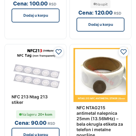
Cena:
100
.00
Na upit
RSD
Cena:
120
.00
RSD
Dodaj u korpu
Dodaj u korpu
NFC 213 Ntag 213
stiker
NFC NTAG215
antimetal nalepnica
Na lageru
20+ kom
25mm (13.56MHz) –
Cena:
90
.00
RSD
bela okrugla etiketa za
telefon i metalne
površine
Dodaj u korpu