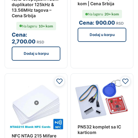
kom | Cena Srbija
duplikator 125kHz &
13.56MHz tagova –
Na lageru
20+ kom
Cena Srbija
Cena:
900
.00
RSD
Na lageru
10+ kom
Cena:
Dodaj u korpu
2,700
.00
RSD
Dodaj u korpu
PN532 komplet sa IC
karticom
NFC NTAG 215 Mifare