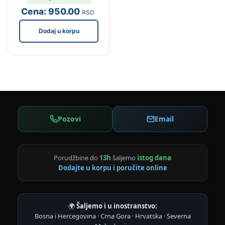
Cena:
950
.00
RSD
Dodaj u korpu
Pozovi
Email
Porudžbine do
13h
šaljemo
istog dana
Dodajte u korpu i poručite online
🌍
Šaljemo i u inostranstvo:
Bosna i Hercegovina · Crna Gora · Hrvatska · Severna