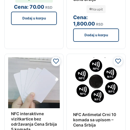
Cena:
70
.00
RSD
Na upit
Cena:
Dodaj u korpu
1,800
.00
RSD
Dodaj u korpu
NFC interaktivne
NFC Antimetal Crni 10
vizitkartice bez
komada sa upisom –
održavanja Cena Srbija
Cena Srbija
5 komada