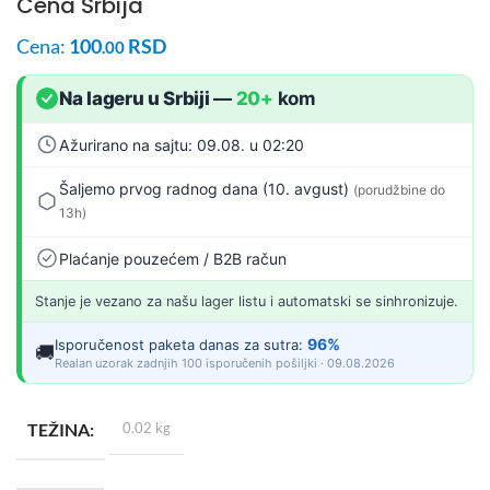
Cena Srbija
Cena:
100
RSD
.00
Na lageru u Srbiji
—
20+
kom
Ažurirano na sajtu: 09.08. u 02:20
Šaljemo prvog radnog dana (10. avgust)
(porudžbine do
13h)
Plaćanje pouzećem / B2B račun
Stanje je vezano za našu lager listu i automatski se sinhronizuje.
96%
Isporučenost paketa danas za sutra:
🚚
Realan uzorak zadnjih 100 isporučenih pošiljki · 09.08.2026
TEŽINA
0.02 kg