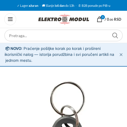
✓ Lager
ažuran
·
🚚 Slanje
isti dan
do 13h
·
📄 B2B ponude po PIB-u
0
/
0
RSD
.00
📦 NOVO:
Praćenje pošiljke korak po korak i prošireni
✕
ℹ️
korisnički nalog — istorija porudžbina i svi poručeni artikli na
jednom mestu.