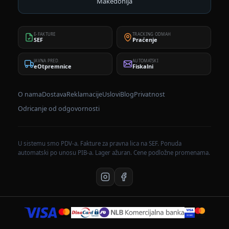
Makedonija
E-FAKTURE
TRACKING ODMAH
SEF
Praćenje
JAVNA PRED.
AUTOMATSKI
eOtpremnice
Fiskalni
O nama
Dostava
Reklamacije
Uslovi
Blog
Privatnost
Odricanje od odgovornosti
U sistemu smo PDV-a. Fakture za pravna lica na SEF. Ponuda
automatski po unosu PIB-a. Lager ažuran. Cene podložne promenama.