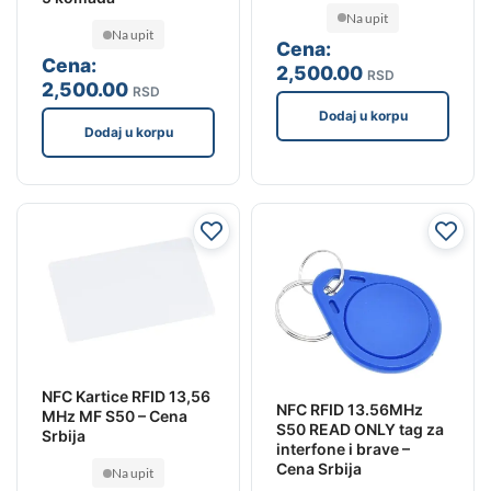
Na upit
Na upit
Cena:
Cena:
2,500
.00
RSD
2,500
.00
RSD
Dodaj u korpu
Dodaj u korpu
NFC Kartice RFID 13,56
NFC RFID 13.56MHz
MHz MF S50 – Cena
S50 READ ONLY tag za
Srbija
interfone i brave –
Cena Srbija
Na upit