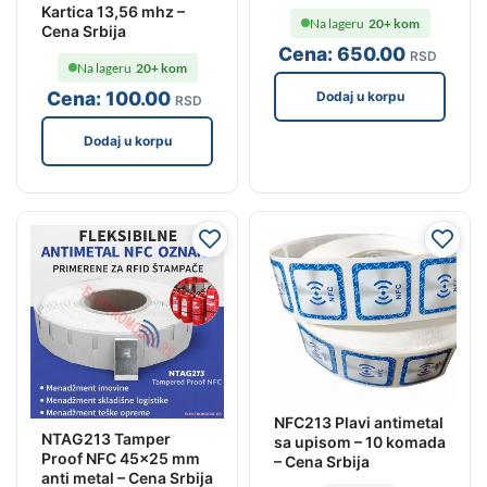
Kartica 13,56 mhz –
Na lageru
20+ kom
Cena Srbija
Cena:
650
.00
RSD
Na lageru
20+ kom
Cena:
100
.00
Dodaj u korpu
RSD
Dodaj u korpu
NFC213 Plavi antimetal
NTAG213 Tamper
sa upisom – 10 komada
Proof NFC 45×25 mm
– Cena Srbija
anti metal – Cena Srbija