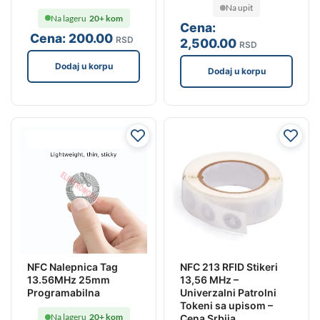
Na upit
Na lageru
20+ kom
Cena:
Cena:
200
.00
RSD
2,500
.00
RSD
Dodaj u korpu
Dodaj u korpu
NFC 213 RFID Stikeri
NFC Nalepnica Tag
13,56 MHz –
13.56MHz 25mm
Univerzalni Patrolni
Programabilna
Tokeni sa upisom –
Na lageru
20+ kom
Cena Srbija