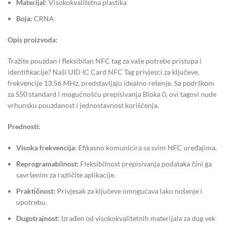
Materijal:
Visokokvalitetna plastika
Boja:
CRNA
Opis proizvoda:
Tražite pouzdan i fleksibilan NFC tag za vaše potrebe pristupa i
identifikacije? Naši UID IC Card NFC Tag privjesci za ključeve,
frekvencije 13.56 MHz, predstavljaju idealno rešenje. Sa podrškom
za S50 standard i mogućnošću prepisivanja Bloka 0, ovi tagovi nude
vrhunsku pouzdanost i jednostavnost korišćenja.
Prednosti:
Visoka frekvencija:
Efikasno komunicira sa svim NFC uređajima.
Reprogramabilnost:
Fleksibilnost prepisivanja podataka čini ga
savršenim za različite aplikacije.
Praktičnost:
Privjesak za ključeve omogućava lako nošenje i
upotrebu.
Dugotrajnost:
Izrađen od visokokvalitetnih materijala za dug vek