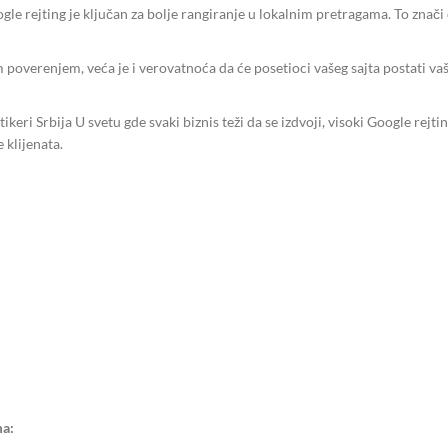
gle rejting je ključan za bolje rangiranje u lokalnim pretragama. To znači 
m poverenjem, veća je i verovatnoća da će posetioci vašeg sajta postati va
ikeri Srbija U svetu gde svaki biznis teži da se izdvoji, visoki Google rej
 klijenata.
ma: