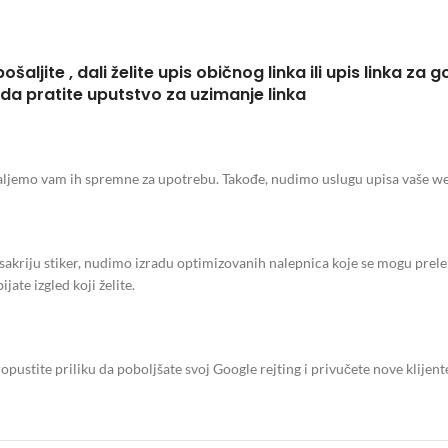
ite , dali želite upis običnog linka ili upis linka za g
 da pratite uputstvo za uzimanje linka
aljemo vam ih spremne za upotrebu. Takođe, nudimo uslugu upisa vaše web 
a sakriju stiker, nudimo izradu optimizovanih nalepnica koje se mogu prel
jate izgled koji želite.
opustite priliku da poboljšate svoj Google rejting i privučete nove klijente. 