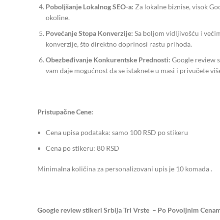
Poboljšanje Lokalnog SEO-a:
Za lokalne biznise, visok Goo
okoline.
Povećanje Stopa Konverzije:
Sa boljom vidljivošću i veći
konverzije, što direktno doprinosi rastu prihoda.
Obezbeđivanje Konkurentske Prednosti:
Google review st
vam daje mogućnost da se istaknete u masi i privučete više
Pristupačne Cene:
Cena upisa podataka: samo 100 RSD po stikeru
Cena po stikeru: 80 RSD
Minimalna količina za personalizovani upis je 10 komada .
Google review stikeri Srbija Tri Vrste – Po Povoljnim Cena