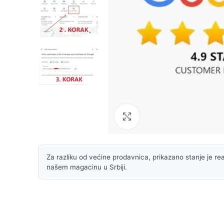
Uvećaj sliku
Za razliku od većine prodavnica, prikazano stanje je rea
našem magacinu u Srbiji.