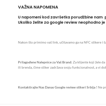
VAŽNA NAPOMENA
U napomeni kod završetka porudžbine nam pošalj
Ukoliko želite za google review neophodno je
Nakon što primimo vaš link, učitavamo ga na NFC stikere i š
Prilagođene Nalepnice za Vaš Brand:
Za klijente koji žele d
ili brenda, čime stiker zadržava svoju funkcionalnost, a vi dobi
Kontaktirajte Nas Danas Google review stikeri Srbija !
Ne pr