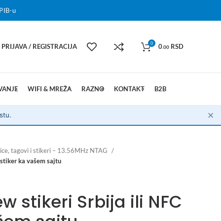
PIB-u
0
PRIJAVA / REGISTRACIJA
0
RSD
.00
VANJE
WIFI & MREŽA
RAZNO
KONTAKT
B2B
✕
stu.
ice, tagovi i stikeri – 13.56MHz NTAG
 stiker ka vašem sajtu
 stikeri Srbija ili NFC