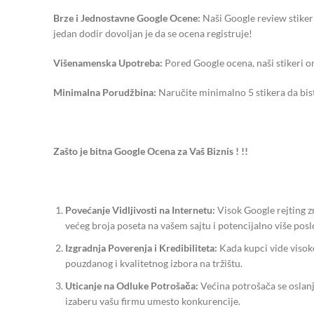
Brze i Jednostavne Google Ocene:
Naši Google review stike
jedan dodir dovoljan je da se ocena registruje!
Višenamenska Upotreba:
Pored Google ocena, naši stikeri om
Minimalna Porudžbina:
Naručite minimalno 5 stikera da bist
Zašto je bitna Google Ocena za Vaš Biznis ! !!
Povećanje Vidljivosti na Internetu:
Visok Google rejting zn
većeg broja poseta na vašem sajtu i potencijalno više poslo
Izgradnja Poverenja i Kredibiliteta:
Kada kupci vide visok
pouzdanog i kvalitetnog izbora na tržištu.
Uticanje na Odluke Potrošača:
Većina potrošača se oslanj
izaberu vašu firmu umesto konkurencije.