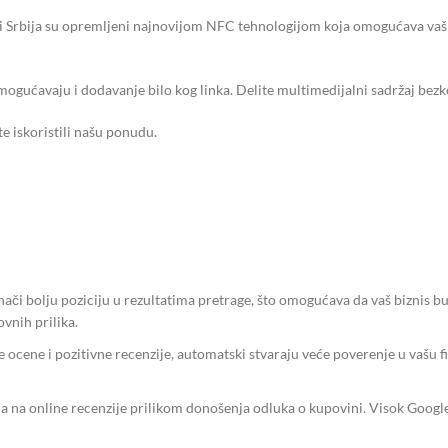
ri Srbija su opremljeni najnovijom NFC tehnologijom koja omogućava vaši
ogućavaju i dodavanje bilo kog linka. Delite multimedijalni sadržaj bezkon
e iskoristili našu ponudu.
ači bolju poziciju u rezultatima pretrage, što omogućava da vaš biznis bud
vnih prilika.
e ocene i pozitivne recenzije, automatski stvaraju veće poverenje u vašu 
a na online recenzije prilikom donošenja odluka o kupovini. Visok Google