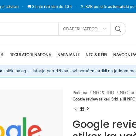
ger
ažuran
·
🚚 Slanje
isti dan
do 13h
·
📄 B2B ponude
automatski
po 
ODABERI KATEGORIJU
IY
REGULATORI NAPONA
NAPAJANJE
NFC & RFID
NAVODNJA
risnički nalog — istorija porudžbina i svi poručeni artikli na jednom me
Početna
NFC & RFID
NFC kart
Google review stikeri Srbija ili NFC
Google review