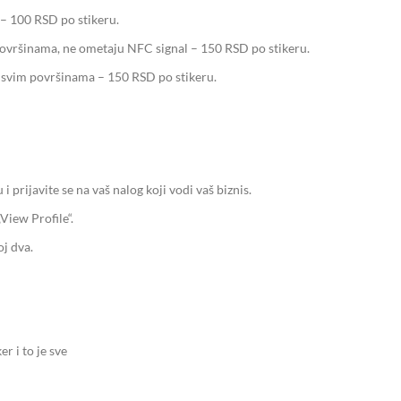
 – 100 RSD po stikeru.
površinama, ne ometaju NFC signal – 150 RSD po stikeru.
a svim površinama – 150 RSD po stikeru.
 prijavite se na vaš nalog koji vodi vaš biznis.
„View Profile“.
oj dva.
r i to je sve