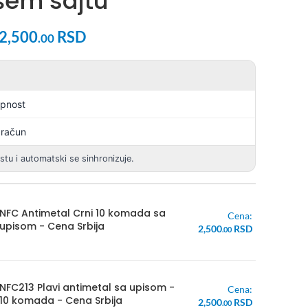
ašem sajtu
2,500
RSD
.00
upnost
 račun
istu i automatski se sinhronizuje.
NFC Antimetal Crni 10 komada sa
Cena:
upisom - Cena Srbija
2,500
RSD
.00
NFC213 Plavi antimetal sa upisom -
Cena:
10 komada - Cena Srbija
2,500
RSD
.00