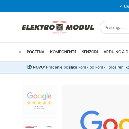
✓ La
POČETNA
KOMPONENTE
SENZORI
ARDUINO & D
ℹ️
📦 NOVO:
Praćenje pošiljke korak po korak i prošireni ko