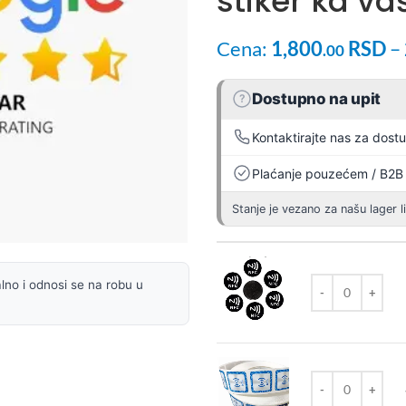
stiker ka v
Cena:
1,800
RSD
–
.00
Dostupno na upit
?
Kontaktirajte nas za dost
Plaćanje pouzećem / B2B
Stanje je vezano za našu lager l
lno i odnosi se na robu u