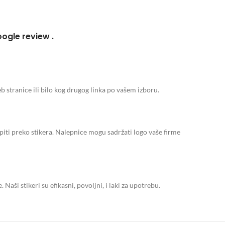
oogle review .
stranice ili bilo kog drugog linka po vašem izboru.
epiti preko stikera. Nalepnice mogu sadržati logo vaše firme
Naši stikeri su efikasni, povoljni, i laki za upotrebu.