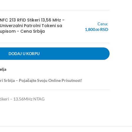
NFC 213 RFID Stikeri 13,56 MHz -
Cena:
Univerzalni Patrolni Tokeni sa
1,800
RSD
.00
upisom - Cena Srbija
DODAJ U KORPU
elja
ri Srbija – Pojačajte Svoju Online Prisutnost!
 stikeri – 13.56MHz NTAG