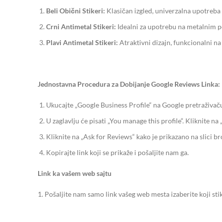
Beli Obični Stikeri:
Klasičan izgled, univerzalna upotreba
Crni Antimetal Stikeri:
Idealni za upotrebu na metalnim 
Plavi Antimetal Stikeri:
Atraktivni dizajn, funkcionalni n
Jednostavna Procedura za Dobijanje Google Reviews Linka:
Ukucajte „Google Business Profile“ na Google pretraživaču i
U zaglavlju će pisati „You manage this profile“. Kliknite na 
Kliknite na „Ask for Reviews“ kako je prikazano na slici br
Kopirajte link koji se prikaže i pošaljite nam ga.
Link ka vašem web sajtu
1. Pošaljite nam samo link vašeg web mesta izaberite koji stike