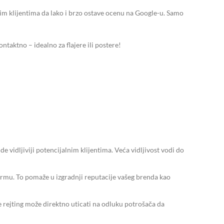
m klijentima da lako i brzo ostave ocenu na Google-u. Samo
taktno – idealno za flajere ili postere!
e vidljiviji potencijalnim klijentima. Veća vidljivost vodi do
firmu. To pomaže u izgradnji reputacije vašeg brenda kao
 rejting može direktno uticati na odluku potrošača da