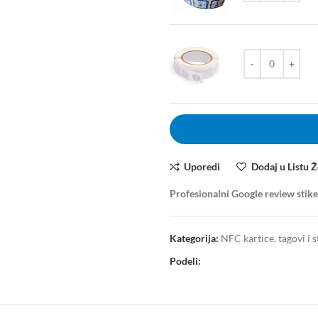
Uporedi
Dodaj u Listu Ž
Profesionalni Google review stike
Kategorija:
NFC kartice, tagovi i
Podeli: