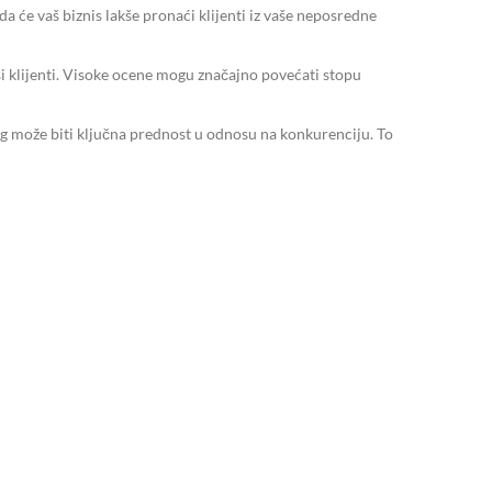
da će vaš biznis lakše pronaći klijenti iz vaše neposredne
ši klijenti. Visoke ocene mogu značajno povećati stopu
ting može biti ključna prednost u odnosu na konkurenciju. To