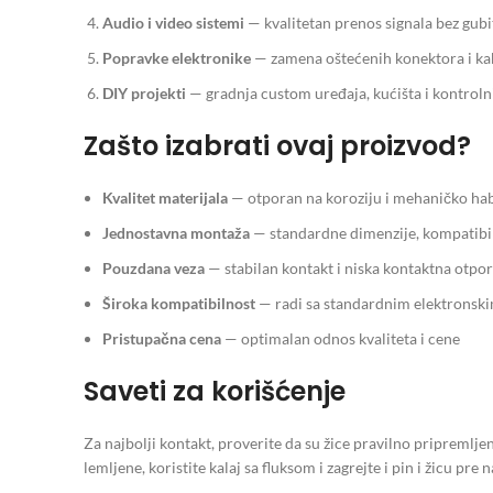
Audio i video sistemi
— kvalitetan prenos signala bez gubi
Popravke elektronike
— zamena oštećenih konektora i ka
DIY projekti
— gradnja custom uređaja, kućišta i kontroln
Zašto izabrati ovaj proizvod?
Kvalitet materijala
— otporan na koroziju i mehaničko ha
Jednostavna montaža
— standardne dimenzije, kompatibi
Pouzdana veza
— stabilan kontakt i niska kontaktna otpo
Široka kompatibilnost
— radi sa standardnim elektronsk
Pristupačna cena
— optimalan odnos kvaliteta i cene
Saveti za korišćenje
Za najbolji kontakt, proverite da su žice pravilno pripremlje
lemljene, koristite kalaj sa fluksom i zagrejte i pin i žicu pre 