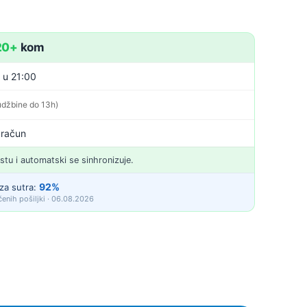
20+
kom
. u 21:00
udžbine do 13h)
 račun
istu i automatski se sinhronizuje.
92%
za sutra:
enih pošiljki · 06.08.2026