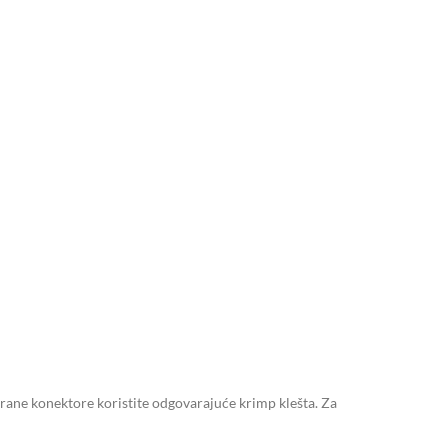
pirane konektore koristite odgovarajuće krimp klešta. Za