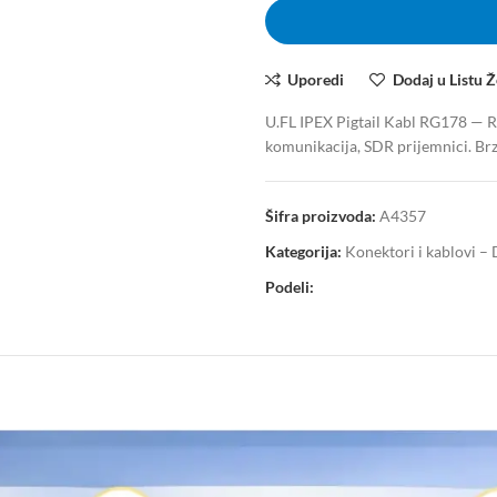
Uporedi
Dodaj u Listu Ž
U.FL IPEX Pigtail Kabl RG178 — R
komunikacija, SDR prijemnici. Brza
Šifra proizvoda:
A4357
Kategorija:
Konektori i kablovi – D
Podeli: