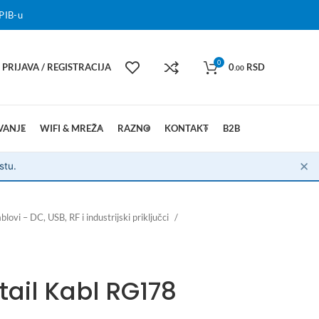
PIB-u
0
PRIJAVA / REGISTRACIJA
0
RSD
.00
VANJE
WIFI & MREŽA
RAZNO
KONTAKT
B2B
✕
stu.
blovi – DC, USB, RF i industrijski priključci
gtail Kabl RG178