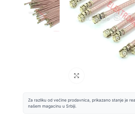
Uvećaj sliku
Za razliku od većine prodavnica, prikazano stanje je rea
našem magacinu u Srbiji.