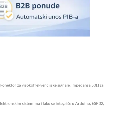
F konektor za visokofrekvencijske signale. Impedansa 50Ω za
lektronskim sistemima i lako se integriše u Arduino, ESP32,