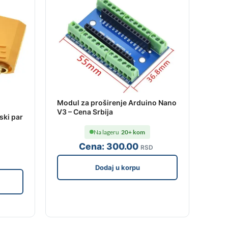
Modul za proširenje Arduino Nano
V3 – Cena Srbija
ki par
Na lageru
20+ kom
Cena:
300
.00
RSD
Dodaj u korpu