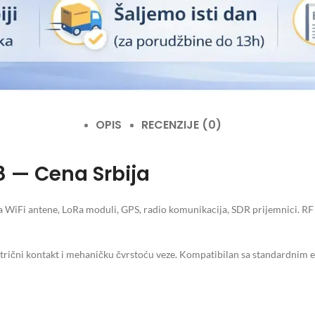
OPIS
RECENZIJE (0)
78 — Cena Srbija
 za WiFi antene, LoRa moduli, GPS, radio komunikacija, SDR prijemnici. R
ktrični kontakt i mehaničku čvrstoću veze. Kompatibilan sa standardnim e