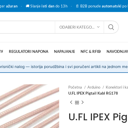
ger
ažuran
·
🚚 Slanje
isti dan
do 13h
·
📄 B2B ponude
automatski
po 
ODABERI KATEGORIJU
IY
REGULATORI NAPONA
NAPAJANJE
NFC & RFID
NAVODNJA
risnički nalog — istorija porudžbina i svi poručeni artikli na jednom me
Početna
Arduino
Konektori i ka
U.FL IPEX Pigtail Kabl RG178
U.FL IPEX Pi