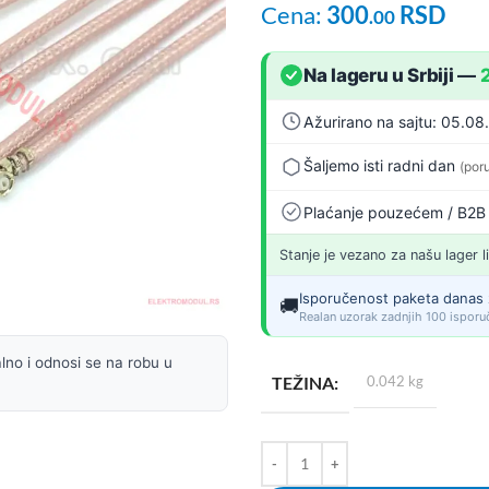
Cena:
300
RSD
.00
Na lageru u Srbiji
—
Ažurirano na sajtu: 05.08
Šaljemo isti radni dan
(por
Plaćanje pouzećem / B2B
Stanje je vezano za našu lager l
Isporučenost paketa danas 
🚚
Realan uzorak zadnjih 100 isporuč
lno i odnosi se na robu u
TEŽINA
0.042 kg