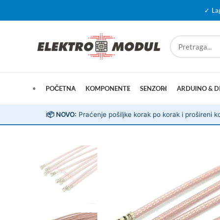
✓ La
POČETNA
KOMPONENTE
SENZORI
ARDUINO & D
ℹ️
📦 NOVO:
Praćenje pošiljke korak po korak i prošireni ko