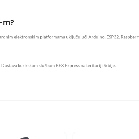
o-m?
ndardnim elektronskim platformama uključujući Arduino, ESP32, Raspberry 
. Dostava kurirskom službom BEX Express na teritoriji Srbije.