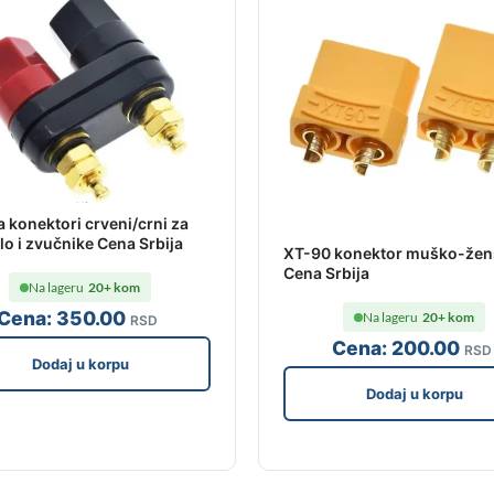
 konektori crveni/crni za
lo i zvučnike Cena Srbija
XT-90 konektor muško-žens
Cena Srbija
Na lageru
20+ kom
Cena:
350
.00
Na lageru
20+ kom
RSD
Cena:
200
.00
RSD
Dodaj u korpu
Dodaj u korpu