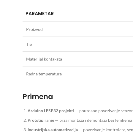
PARAMETAR
Proizvod
Tip
Materijal kontakata
Radna temperatura
Primena
Arduino i ESP32 projekti
— pouzdano povezivanje senzora,
Prototipiranje
— brza montaža i demontaža bez lemljenja
Industrijska automatizacija
— povezivanje kontrolera, sen