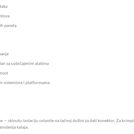
taka
blova
ih panela
banje
lan sa uobičajenim alatima
rnost
im sistemima i platformama
ne — skinutu izolaciju ostavite na tačnoj dužini za dati konektor. Za krim
nanošenja kalaja.