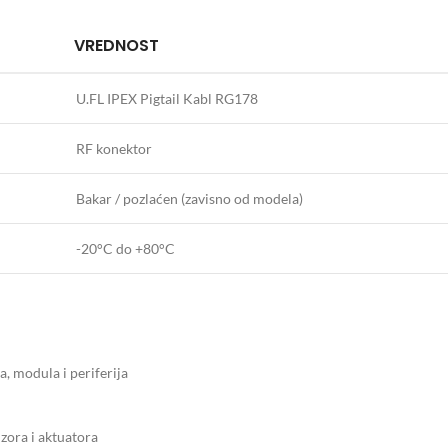
VREDNOST
U.FL IPEX Pigtail Kabl RG178
RF konektor
Bakar / pozlaćen (zavisno od modela)
-20°C do +80°C
 modula i periferija
zora i aktuatora