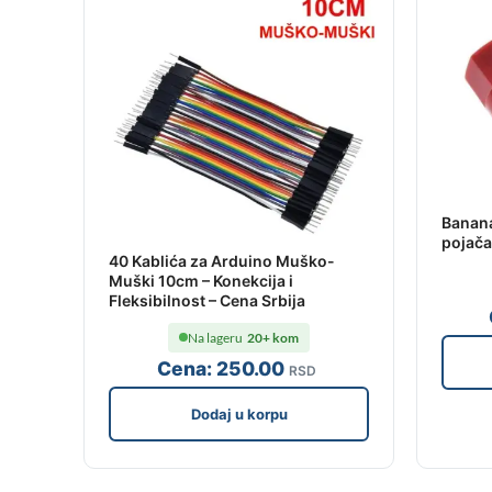
Banana
pojača
40 Kablića za Arduino Muško-
Muški 10cm – Konekcija i
Fleksibilnost – Cena Srbija
Na lageru
20+ kom
Cena:
250
.00
RSD
Dodaj u korpu