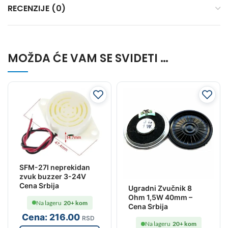
RECENZIJE (0)
MOŽDA ĆE VAM SE SVIDETI …
SFM-27I neprekidan
zvuk buzzer 3-24V
Cena Srbija
Ugradni Zvučnik 8
Ohm 1,5W 40mm –
Na lageru
20+ kom
Cena Srbija
Cena:
216
.00
RSD
Na lageru
20+ kom