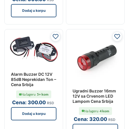
Dodaj u korpu
Alarm Buzzer DC 12V
85dB Neprekidan Ton –
Cena Srbija
Ugradni Buzzer 16mm
Na lageru
5+ kom
12V sa Crvenom LED
Lampom Cena Srbija
Cena:
300
.00
RSD
Na lageru
4 kom
Dodaj u korpu
Cena:
320
.00
RSD