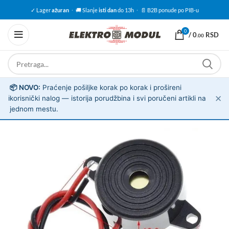
✓ Lager
ažuran
·
🚚 Slanje
isti dan
do 13h
·
📄 B2B ponude po PIB-u
0
/
0
RSD
.00
📦 NOVO:
Praćenje pošiljke korak po korak i prošireni
✕
ℹ️
korisnički nalog — istorija porudžbina i svi poručeni artikli na
jednom mestu.