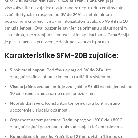
SFM-20B neprekidan zvuk 3-24V buzzer – Cena Srbija
je
visokokvalitetna zujalica dizajnirana za neprekidno emitovanje
zvučnih signala u rasponu od
3V do 24V
, sa minimalnom
potrošnjom energije i visokim intenzitetom zvuka do
95 dB na 10
cm udaljenosti
. Ovaj buzzer je savršen za primenu u sigurnosnim
sistemima, upozorenjima i industrijskim aplikacijama.
Cena Srbija
je pristupačna, a proizvod je dostupan za brzu isporuku.
Karakteristike SFM-20B zujalice:
Širok radni napon:
Podržava opseg od
3V do 24V
, što
omogućava fleksibilnu primenu u različitim sistemima.
Visoka jačina zvuka:
Emituje zvuk jačine
95 dB
na udaljenosti od
10 cm
, osiguravajući jasno čujno upozorenje.
Neprekidan zvuk:
Konstantan ton osigurava kontinuirano
upozorenje u slučaju opasnosti.
Otpornost na temperature:
Radni opseg od
-20°C do +80°C
,
omogućavajući pouzdano funkcionisanje u teškim uslovima.
Kompaktne dimenzije:
Prečnik od
29 mm
, visina
15 mm
, sa