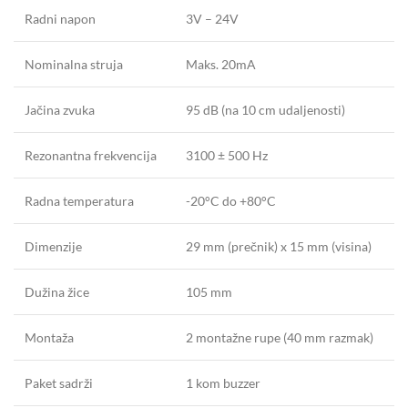
Radni napon
3V – 24V
Nominalna struja
Maks. 20mA
Jačina zvuka
95 dB (na 10 cm udaljenosti)
Rezonantna frekvencija
3100 ± 500 Hz
Radna temperatura
-20°C do +80°C
Dimenzije
29 mm (prečnik) x 15 mm (visina)
Dužina žice
105 mm
Montaža
2 montažne rupe (40 mm razmak)
Paket sadrži
1 kom buzzer