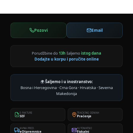
Pozovi
Email
Porudžbine do
13h
šaljemo
istog dana
Dodajte u korpu i poručite online
🌍
Šaljemo i u inostranstvo:
Bosna i Hercegovina · Crna Gora · Hrvatska · Severna
Makedonija
E-FAKTURE
TRACKING ODMAH
SEF
Praćenje
JAVNA PRED.
AUTOMATSKI
eOtpremnice
Fiskalni