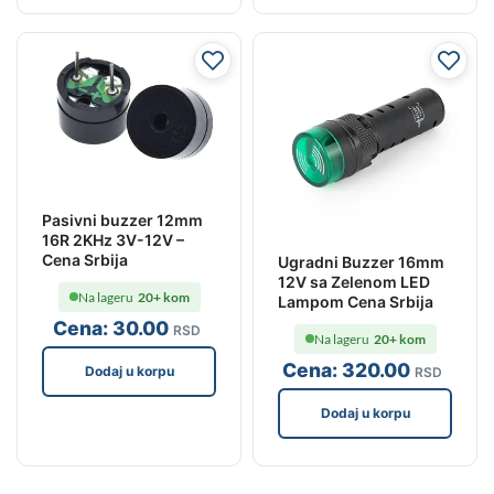
Pasivni buzzer 12mm
16R 2KHz 3V-12V –
Cena Srbija
Ugradni Buzzer 16mm
12V sa Zelenom LED
Na lageru
20+ kom
Lampom Cena Srbija
Cena:
30
.00
RSD
Na lageru
20+ kom
Cena:
320
.00
Dodaj u korpu
RSD
Dodaj u korpu