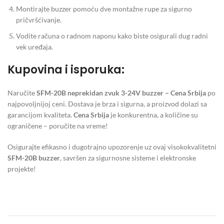
Montirajte buzzer pomoću dve montažne rupe za sigurno
pričvršćivanje.
Vodite računa o radnom naponu kako biste osigurali dug radni
vek uređaja.
Kupovina i isporuka:
Naručite
SFM-20B neprekidan zvuk 3-24V buzzer – Cena Srbija
po
najpovoljnijoj ceni. Dostava je brza i sigurna, a proizvod dolazi sa
garancijom kvaliteta.
Cena Srbija
je konkurentna, a količine su
ograničene – poručite na vreme!
Osigurajte efikasno i dugotrajno upozorenje uz ovaj visokokvalitetni
SFM-20B buzzer
, savršen za sigurnosne sisteme i elektronske
projekte!