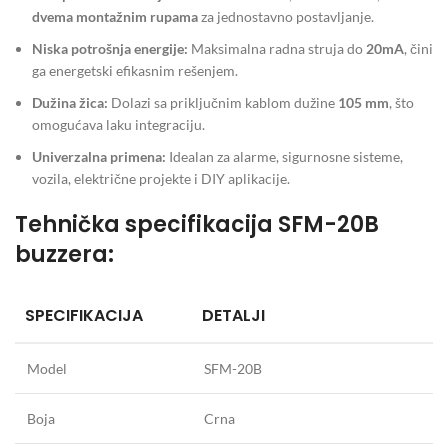
dvema montažnim rupama
za jednostavno postavljanje.
Niska potrošnja energije:
Maksimalna radna struja do
20mA
, čini
ga energetski efikasnim rešenjem.
Dužina žica:
Dolazi sa priključnim kablom dužine
105 mm
, što
omogućava laku integraciju.
Univerzalna primena:
Idealan za alarme, sigurnosne sisteme,
vozila, električne projekte i DIY aplikacije.
Tehnička specifikacija SFM-20B
buzzera:
SPECIFIKACIJA
DETALJI
Model
SFM-20B
Boja
Crna