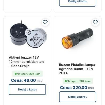
Dodaj u korpu
Aktivni buzzer 12V
12mm neprekidan ton
Buzzer Pistalica lampa
– Cena Srbija
ugradna 16mm + 12 v
ZUTA
Na lageru
20+ kom
Cena:
46
.00
RSD
Na lageru
20+ kom
Cena:
320
.00
RSD
Dodaj u korpu
Dodaj u korpu