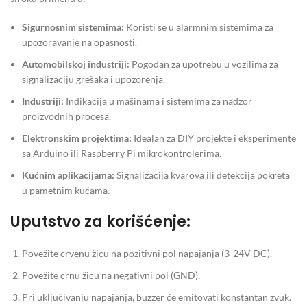
Sigurnosnim sistemima:
Koristi se u alarmnim sistemima za
upozoravanje na opasnosti.
Automobilskoj industriji:
Pogodan za upotrebu u vozilima za
signalizaciju grešaka i upozorenja.
Industriji:
Indikacija u mašinama i sistemima za nadzor
proizvodnih procesa.
Elektronskim projektima:
Idealan za DIY projekte i eksperimente
sa Arduino ili Raspberry Pi mikrokontrolerima.
Kućnim aplikacijama:
Signalizacija kvarova ili detekcija pokreta
u pametnim kućama.
Uputstvo za korišćenje:
Povežite crvenu žicu na pozitivni pol napajanja (3-24V DC).
Povežite crnu žicu na negativni pol (GND).
Pri uključivanju napajanja, buzzer će emitovati konstantan zvuk.