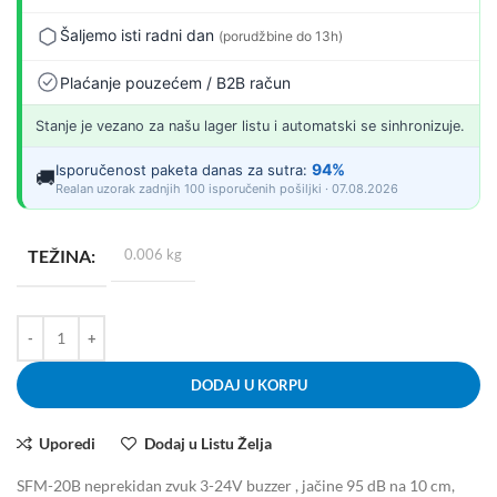
Šaljemo isti radni dan
(porudžbine do 13h)
Plaćanje pouzećem / B2B račun
Stanje je vezano za našu lager listu i automatski se sinhronizuje.
94%
Isporučenost paketa danas za sutra:
🚚
Realan uzorak zadnjih 100 isporučenih pošiljki · 07.08.2026
TEŽINA
0.006 kg
DODAJ U KORPU
Uporedi
Dodaj u Listu Želja
SFM-20B neprekidan zvuk 3-24V buzzer , jačine 95 dB na 10 cm,