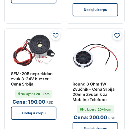
Dodaj u korpu
SFM-20B neprekidan
zvuk 3-24V buzzer –
Cena Srbija
Round 8 Ohm 1W
Zvučnik – Cena Srbija
Na lageru
20+ kom
20mm Zvučnik za
Mobilne Telefone
Cena:
190
.00
RSD
Na lageru
20+ kom
Dodaj u korpu
Cena:
200
.00
RSD
Dodaj u korpu