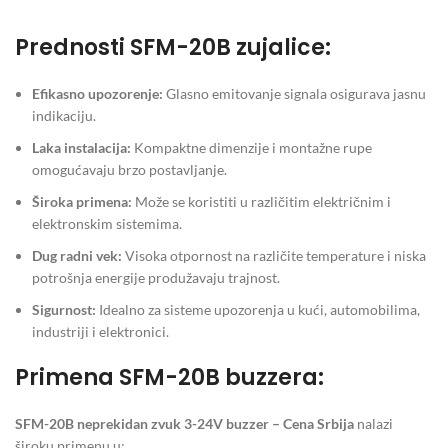
Prednosti SFM-20B zujalice:
Efikasno upozorenje:
Glasno emitovanje signala osigurava jasnu
indikaciju.
Laka instalacija:
Kompaktne dimenzije i montažne rupe
omogućavaju brzo postavljanje.
Široka primena:
Može se koristiti u različitim električnim i
elektronskim sistemima.
Dug radni vek:
Visoka otpornost na različite temperature i niska
potrošnja energije produžavaju trajnost.
Sigurnost:
Idealno za sisteme upozorenja u kući, automobilima,
industriji i elektronici.
Primena SFM-20B buzzera:
SFM-20B neprekidan zvuk 3-24V buzzer – Cena Srbija
nalazi
široku primenu u: