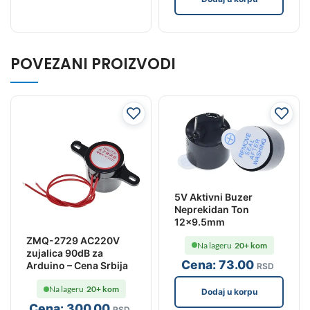
POVEZANI PROIZVODI
5V Aktivni Buzer
Neprekidan Ton
12×9.5mm
ZMQ-2729 AC220V
Na lageru
20+ kom
zujalica 90dB za
Cena:
73
.00
Arduino – Cena Srbija
RSD
Na lageru
20+ kom
Dodaj u korpu
Cena:
300
.00
RSD