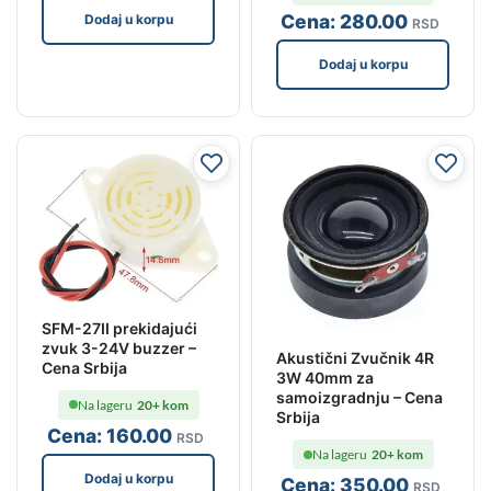
Cena:
280
.00
Dodaj u korpu
RSD
Dodaj u korpu
SFM-27II prekidajući
zvuk 3-24V buzzer –
Akustični Zvučnik 4R
Cena Srbija
3W 40mm za
samoizgradnju – Cena
Na lageru
20+ kom
Srbija
Cena:
160
.00
RSD
Na lageru
20+ kom
Dodaj u korpu
Cena:
350
.00
RSD