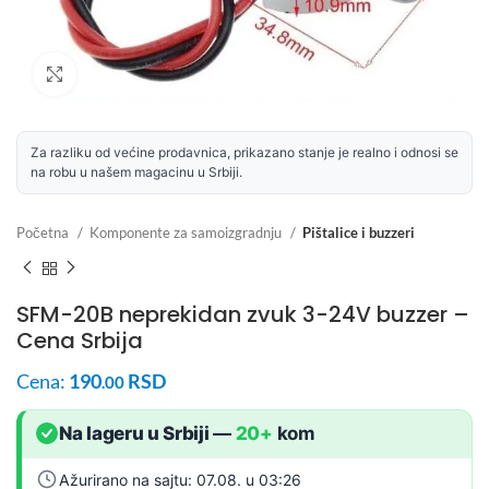
Uvećaj sliku
Za razliku od većine prodavnica, prikazano stanje je realno i odnosi se
na robu u našem magacinu u Srbiji.
Početna
Komponente za samoizgradnju
Pištalice i buzzeri
SFM-20B neprekidan zvuk 3-24V buzzer –
Cena Srbija
Cena:
190
RSD
.00
Na lageru u Srbiji
—
20+
kom
Ažurirano na sajtu: 07.08. u 03:26