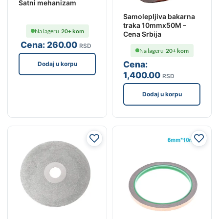
Satni mehanizam
Samolepljiva bakarna
traka 10mmx50M –
Na lageru
20+ kom
Cena Srbija
Cena:
260
.00
RSD
Na lageru
20+ kom
Cena:
Dodaj u korpu
1,400
.00
RSD
Dodaj u korpu