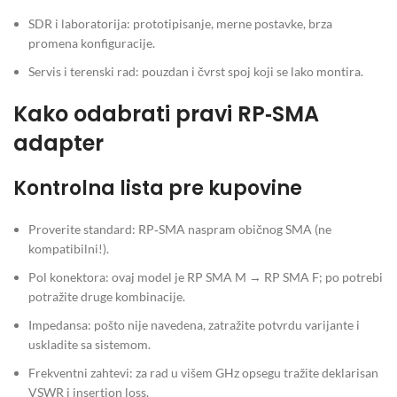
SDR i laboratorija: prototipisanje, merne postavke, brza
promena konfiguracije.
Servis i terenski rad: pouzdan i čvrst spoj koji se lako montira.
Kako odabrati pravi RP‑SMA
adapter
Kontrolna lista pre kupovine
Proverite standard: RP‑SMA naspram običnog SMA (ne
kompatibilni!).
Pol konektora: ovaj model je RP SMA M → RP SMA F; po potrebi
potražite druge kombinacije.
Impedansa: pošto nije navedena, zatražite potvrdu varijante i
uskladite sa sistemom.
Frekventni zahtevi: za rad u višem GHz opsegu tražite deklarisan
VSWR i insertion loss.