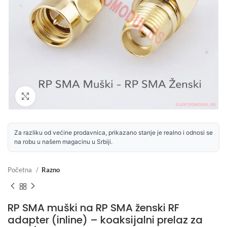
Uvećaj sliku
Za razliku od većine prodavnica, prikazano stanje je realno i odnosi se
na robu u našem magacinu u Srbiji.
Početna
Razno
RP SMA muški na RP SMA ženski RF
adapter (inline) – koaksijalni prelaz za