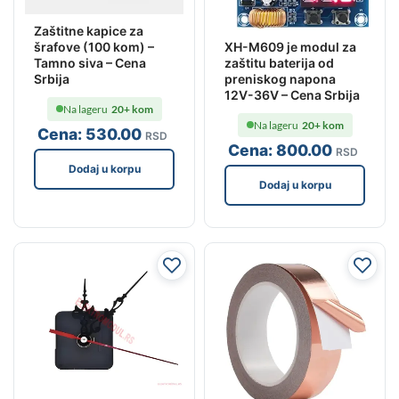
Zaštitne kapice za
šrafove (100 kom) –
XH-M609 je modul za
Tamno siva – Cena
zaštitu baterija od
Srbija
preniskog napona
12V-36V – Cena Srbija
Na lageru
20+ kom
Na lageru
20+ kom
Cena:
530
.00
RSD
Cena:
800
.00
RSD
Dodaj u korpu
Dodaj u korpu