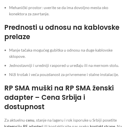
Mehanički prostor: uverite se da ima dovoljno mesta oko
konektora za zavrtanje.
Prednosti u odnosu na kablovske
prelaze
Manje tačaka mogućeg gubitka u odnosu na duge kablovske
sklopove.
Jednostavniji i uredniji raspored u uređaju ili na mernom stolu.
Niži trošak i veća pouzdanost za privremene i stalne instalacije.
RP SMA muški na RP SMA ženski
adapter – Cena Srbija i
dostupnost
Za aktuelnu
cenu
, stanje na lageru i rok isporuke u Srbiji posetite
kategoriju RF adapteri
ili kontaktirajte nas preko
kontakt strane
. Na