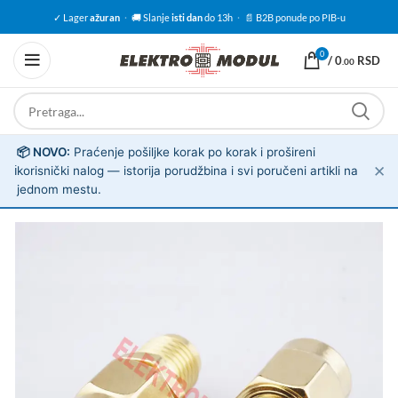
✓ Lager
ažuran
·
🚚 Slanje
isti dan
do 13h
·
📄 B2B ponude po PIB-u
0
/
0
RSD
.00
📦 NOVO:
Praćenje pošiljke korak po korak i prošireni
✕
ℹ️
korisnički nalog — istorija porudžbina i svi poručeni artikli na
jednom mestu.