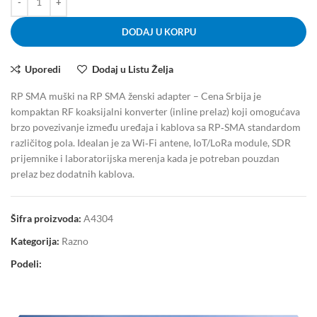
DODAJ U KORPU
Uporedi
Dodaj u Listu Želja
RP SMA muški na RP SMA ženski adapter – Cena Srbija je
kompaktan RF koaksijalni konverter (inline prelaz) koji omogućava
brzo povezivanje između uređaja i kablova sa RP‑SMA standardom
različitog pola. Idealan je za Wi‑Fi antene, IoT/LoRa module, SDR
prijemnike i laboratorijska merenja kada je potreban pouzdan
prelaz bez dodatnih kablova.
Šifra proizvoda:
A4304
Kategorija:
Razno
Podeli: