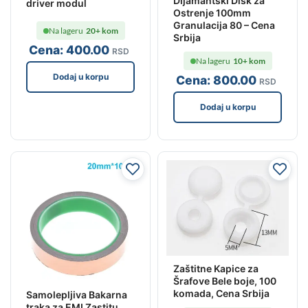
Dijamantski Disk za
driver modul
Ostrenje 100mm
Granulacija 80 – Cena
Na lageru
20+ kom
Srbija
Cena:
400
.00
RSD
Na lageru
10+ kom
Dodaj u korpu
Cena:
800
.00
RSD
Dodaj u korpu
Zaštitne Kapice za
Šrafove Bele boje, 100
komada, Cena Srbija
Samolepljiva Bakarna
traka za EMI Zastitu