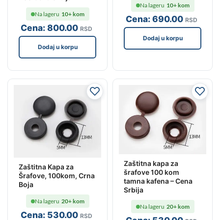
Na lageru
10+ kom
Na lageru
10+ kom
Cena:
690
.00
RSD
Cena:
800
.00
RSD
Dodaj u korpu
Dodaj u korpu
Zaštitna kapa za
Zaštitna Kapa za
šrafove 100 kom
Šrafove, 100kom, Crna
tamna kafena – Cena
Boja
Srbija
Na lageru
20+ kom
Na lageru
20+ kom
Cena:
530
.00
RSD