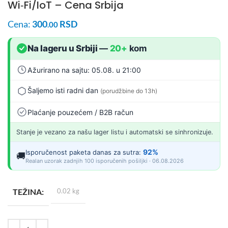
Wi‑Fi/IoT – Cena Srbija
Cena:
300
RSD
.00
Na lageru u Srbiji
—
20+
kom
Ažurirano na sajtu: 05.08. u 21:00
Šaljemo isti radni dan
(porudžbine do 13h)
Plaćanje pouzećem / B2B račun
Stanje je vezano za našu lager listu i automatski se sinhronizuje.
92%
Isporučenost paketa danas za sutra:
🚚
Realan uzorak zadnjih 100 isporučenih pošiljki · 06.08.2026
TEŽINA
0.02 kg