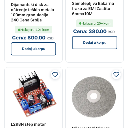
Samolepljiva Bakarna
Dijamantski disk za
traka za EMI Zastitu
oštrenje teških metala
6mmx10M
100mm granulacija
240 Cena Srbija
Na lageru
20+ kom
Na lageru
10+ kom
Cena:
380
.00
RSD
Cena:
800
.00
RSD
Dodaj u korpu
Dodaj u korpu
L298N step motor