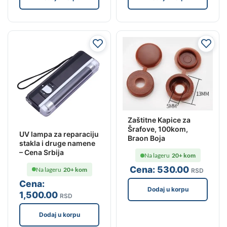
Zaštitne Kapice za
Šrafove, 100kom,
UV lampa za reparaciju
Braon Boja
stakla i druge namene
– Cena Srbija
Na lageru
20+ kom
Cena:
530
.00
Na lageru
20+ kom
RSD
Cena:
Dodaj u korpu
1,500
.00
RSD
Dodaj u korpu