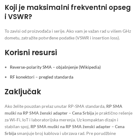
Koji je maksimalni frekventni opseg
i VSWR?
To zavisi od proizvođača i serije. Ako vam je važan rad u višem GHz
dometu, zatražite potvrđene podatke (VSWR i insertion loss).
Korisni resursi
Reverse‑polarity SMA – objašnjenje (Wikipedia)
RF konektori – pregled standarda
Zaključak
Ako želite pouzdan prelaz unutar RP‑SMA standarda,
RP SMA
muški na RP SMA ženski adapter – Cena Srbija
je praktično rešenje
za Wi‑Fi, IoT i laboratorijska merenja. Uz kompaktan dizajn i
stabilan spoj,
RP SMA muški na RP SMA ženski adapter – Cena
Srbija
smanjuje broj kablova i ubrzava rad. Pre porudžbine