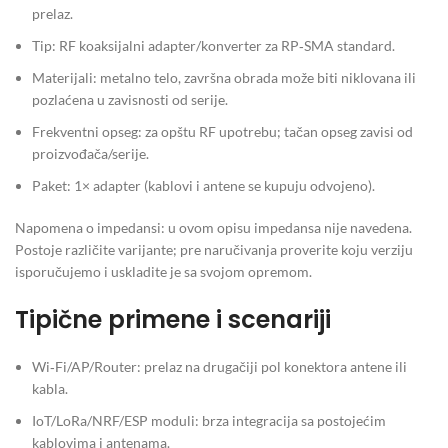
prelaz.
Tip: RF koaksijalni adapter/konverter za RP‑SMA standard.
Materijali: metalno telo, završna obrada može biti niklovana ili
pozlaćena u zavisnosti od serije.
Frekventni opseg: za opštu RF upotrebu; tačan opseg zavisi od
proizvođača/serije.
Paket: 1× adapter (kablovi i antene se kupuju odvojeno).
Napomena o impedansi: u ovom opisu impedansa nije navedena.
Postoje različite varijante; pre naručivanja proverite koju verziju
isporučujemo i uskladite je sa svojom opremom.
Tipične primene i scenariji
Wi‑Fi/AP/Router: prelaz na drugačiji pol konektora antene ili
kabla.
IoT/LoRa/NRF/ESP moduli: brza integracija sa postojećim
kablovima i antenama.