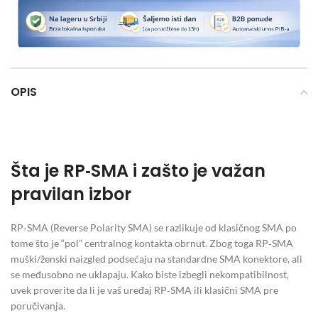
OPIS
Šta je RP‑SMA i zašto je važan
pravilan izbor
RP‑SMA (Reverse Polarity SMA) se razlikuje od klasičnog SMA po
tome što je “pol” centralnog kontakta obrnut. Zbog toga RP‑SMA
muški/ženski naizgled podsećaju na standardne SMA konektore, ali
se međusobno ne uklapaju. Kako biste izbegli nekompatibilnost,
uvek proverite da li je vaš uređaj RP‑SMA ili klasični SMA pre
poručivanja.