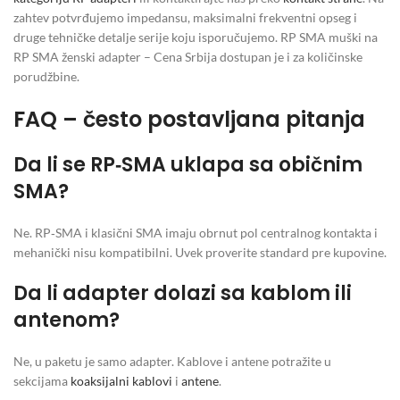
zahtev potvrđujemo impedansu, maksimalni frekventni opseg i
druge tehničke detalje serije koju isporučujemo. RP SMA muški na
RP SMA ženski adapter – Cena Srbija dostupan je i za količinske
porudžbine.
FAQ – često postavljana pitanja
Da li se RP‑SMA uklapa sa običnim
SMA?
Ne. RP‑SMA i klasični SMA imaju obrnut pol centralnog kontakta i
mehanički nisu kompatibilni. Uvek proverite standard pre kupovine.
Da li adapter dolazi sa kablom ili
antenom?
Ne, u paketu je samo adapter. Kablove i antene potražite u
sekcijama
koaksijalni kablovi
i
antene
.