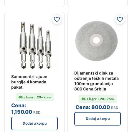
Dijamantski disk za
Samocentrirajuce
oštrenje teških metala
burgije 4 komada
100mm granulacija
paket
800 Cena Srbija
Na lageru
20+ kom
Na lageru
20+ kom
Cena:
Cena:
800
.00
RSD
1,150
.00
RSD
Dodaj u korpu
Dodaj u korpu