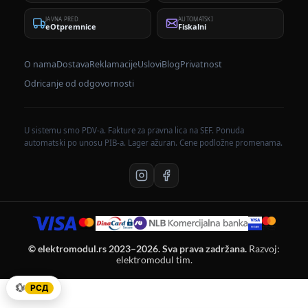
JAVNA PRED.
AUTOMATSKI
eOtpremnice
Fiskalni
O nama
Dostava
Reklamacije
Uslovi
Blog
Privatnost
Odricanje od odgovornosti
U sistemu smo PDV-a. Fakture za pravna lica na SEF. Ponuda
automatski po unosu PIB-a. Lager ažuran. Cene podložne promenama.
© elektromodul.rs 2023–2026. Sva prava zadržana.
Razvoj:
elektromodul tim.
💱
РСД