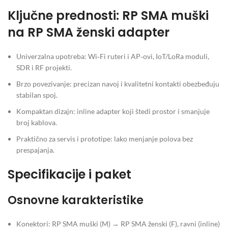
Ključne prednosti: RP SMA muški
na RP SMA ženski adapter
Univerzalna upotreba: Wi‑Fi ruteri i AP‑ovi, IoT/LoRa moduli,
SDR i RF projekti.
Brzo povezivanje: precizan navoj i kvalitetni kontakti obezbeđuju
stabilan spoj.
Kompaktan dizajn: inline adapter koji štedi prostor i smanjuje
broj kablova.
Praktično za servis i prototipe: lako menjanje polova bez
prespajanja.
Specifikacije i paket
Osnovne karakteristike
Konektori: RP SMA muški (M) → RP SMA ženski (F), ravni (inline)