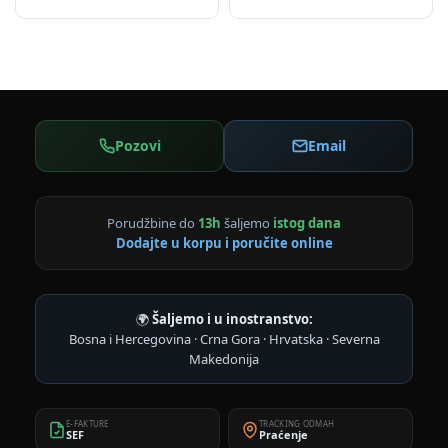
Pozovi
Email
Porudžbine do
13h
šaljemo
istog dana
Dodajte u korpu i poručite online
🌍
Šaljemo i u inostranstvo:
Bosna i Hercegovina · Crna Gora · Hrvatska · Severna
Makedonija
E-FAKTURE
TRACKING ODMAH
SEF
Praćenje