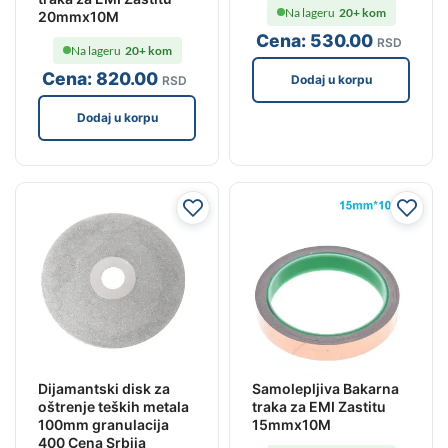
Na lageru
20+ kom
20mmx10M
Cena:
530
.00
RSD
Na lageru
20+ kom
Cena:
820
.00
Dodaj u korpu
RSD
Dodaj u korpu
Dijamantski disk za
Samolepljiva Bakarna
oštrenje teških metala
traka za EMI Zastitu
100mm granulacija
15mmx10M
400 Cena Srbija