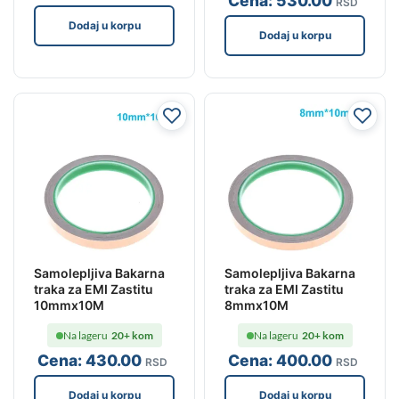
Cena:
530
.00
RSD
Dodaj u korpu
Dodaj u korpu
Samolepljiva Bakarna
Samolepljiva Bakarna
traka za EMI Zastitu
traka za EMI Zastitu
10mmx10M
8mmx10M
Na lageru
20+ kom
Na lageru
20+ kom
Cena:
430
.00
Cena:
400
.00
RSD
RSD
Dodaj u korpu
Dodaj u korpu