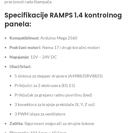
preciznost rada štampača.
Specifikacije RAMPS 1.4 kontrolnog
panela:
Kompatibilnost:
Arduino Mega 2560
Podržani motori:
Nema 17 i drugi koračni motori
Napajanje:
12V – 24V DC
Ulazi/Izlazi:
5 slotova za stepper drajvere (A4988/DRV8825)
Priključci za 2 ekstruzera (E0, E1)
Priključak za grejanu radnu površinu (bed)
3 konektora za krajnje prekidače (X, Y, Z osi)
3 PWM izlaza za ventilatore
Zaštita:
Sigurnosni osigurači za strujne šokove
Dimenzije:
101.5mm x 60.5mm