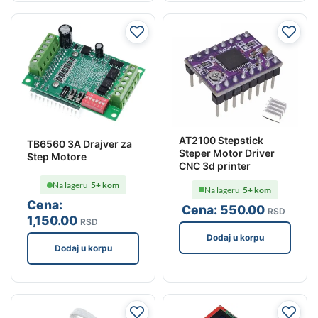
AT2100 Stepstick
TB6560 3A Drajver za
Steper Motor Driver
Step Motore
CNC 3d printer
Na lageru
5+ kom
Na lageru
5+ kom
Cena:
Cena:
550
.00
RSD
1,150
.00
RSD
Dodaj u korpu
Dodaj u korpu