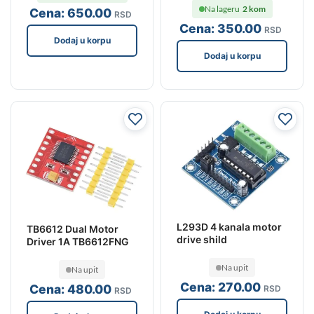
Na lageru
2 kom
Cena:
650
.00
RSD
Cena:
350
.00
RSD
Dodaj u korpu
Dodaj u korpu
L293D 4 kanala motor
TB6612 Dual Motor
drive shild
Driver 1A TB6612FNG
Na upit
Na upit
Cena:
270
.00
Cena:
480
.00
RSD
RSD