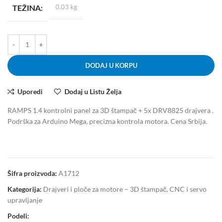
TEŽINA
0.03 kg
DODAJ U KORPU
Uporedi
Dodaj u Listu Želja
RAMPS 1.4 kontrolni panel za 3D štampač + 5x DRV8825 drajvera .
Podrška za Arduino Mega, precizna kontrola motora. Cena Srbija.
Šifra proizvoda:
A1712
Kategorija:
Drajveri i ploče za motore – 3D štampač, CNC i servo
upravljanje
Podeli: