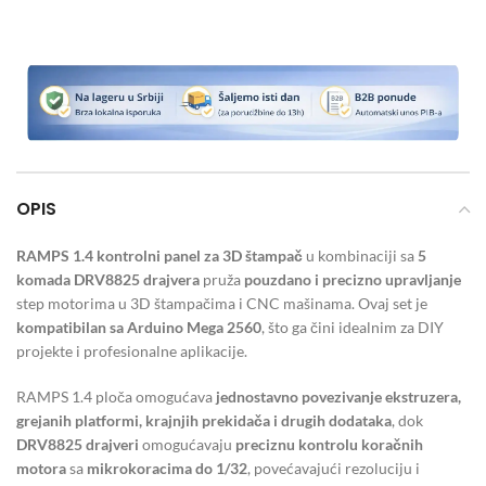
OPIS
RAMPS 1.4 kontrolni panel za 3D štampač
u kombinaciji sa
5
komada DRV8825 drajvera
pruža
pouzdano i precizno upravljanje
step motorima u 3D štampačima i CNC mašinama. Ovaj set je
kompatibilan sa Arduino Mega 2560
, što ga čini idealnim za DIY
projekte i profesionalne aplikacije.
RAMPS 1.4 ploča omogućava
jednostavno povezivanje ekstruzera,
grejanih platformi, krajnjih prekidača i drugih dodataka
, dok
DRV8825 drajveri
omogućavaju
preciznu kontrolu koračnih
motora
sa
mikrokoracima do 1/32
, povećavajući rezoluciju i