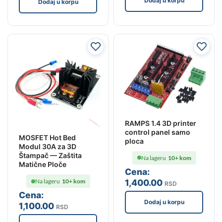
Dodaj u korpu
Dodaj u korpu
RAMPS 1.4 3D printer
control panel samo
MOSFET Hot Bed
ploca
Modul 30A za 3D
Štampač — Zaštita
Na lageru
10+ kom
Matične Ploče
Cena:
1,400
.00
Na lageru
10+ kom
RSD
Cena:
Dodaj u korpu
1,100
.00
RSD