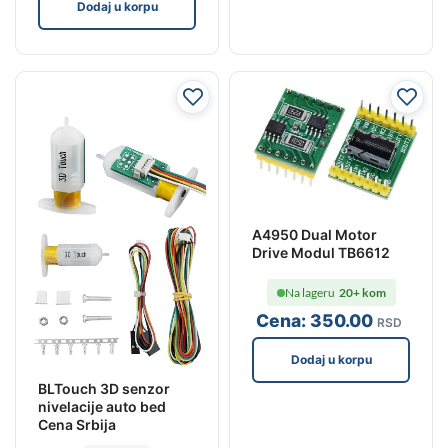
Dodaj u korpu
A4950 Dual Motor
Drive Modul TB6612
Na lageru
20+ kom
Cena:
350
.00
RSD
Dodaj u korpu
BLTouch 3D senzor
nivelacije auto bed
Cena Srbija