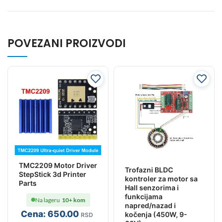
POVEZANI PROIZVODI
TMC2209 Motor Driver
Trofazni BLDC
StepStick 3d Printer
kontroler za motor sa
Parts
Hall senzorima i
funkcijama
Na lageru
10+ kom
napred/nazad i
Cena:
650
.00
kočenja (450W, 9-
RSD