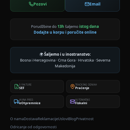
Pozovi
Email
Porudžbine do
13h
šaljemo
istog dana
Dodajte u korpu i poručite online
🌍
Šaljemo i u inostranstvo:
Bosna i Hercegovina · Crna Gora · Hrvatska · Severna
Makedonija
E-FAKTURE
TRACKING ODMAH
SEF
Praćenje
JAVNA PRED.
AUTOMATSKI
eOtpremnice
Fiskalni
O nama
Dostava
Reklamacije
Uslovi
Blog
Privatnost
Odricanje od odgovornosti