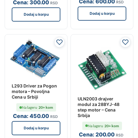
Cena:
600
.00
Cena:
300
.00
RSD
RSD
Dodaj u korpu
Dodaj u korpu
L293 Driver za Pogon
motora – Povoljna
Cena u Srbiji
ULN2003 drajver
modul za 28BYJ-48
Na lageru
20+ kom
step motor – Cena
Srbija
Cena:
450
.00
RSD
Na lageru
20+ kom
Dodaj u korpu
Cena:
200
.00
RSD