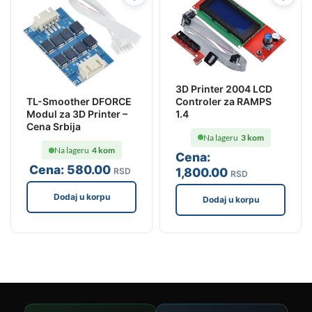
3D Printer 2004 LCD
Controler za RAMPS
TL-Smoother DFORCE
1.4
Modul za 3D Printer –
Cena Srbija
Na lageru
3 kom
Na lageru
4 kom
Cena:
Cena:
580
.00
1,800
.00
RSD
RSD
Dodaj u korpu
Dodaj u korpu