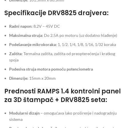
Specifikacije DRV8825 drajvera:
Radni napon:
8.2V – 45V DC
Maksimalna struja:
Do 2.5A po motoru (uz dodatno hlađenje)
Podešavanje mikrokoraka:
1, 1/2, 1/4, 1/8, 1/16, 1/32 koraka
Zaštita:
Termalna zaštita, zaštita od preopterećenja i kratkog
spoja
Podesiva struja motora pomoću potenciometra
Dimenzije:
15mm x 20mm
Prednosti RAMPS 1.4 kontrolni panel
za 3D štampač + DRV8825 seta:
Modularni dizajn
– omogućava lako proširenje i nadogradnju
sistema