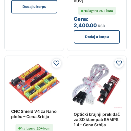
60V)
Dodaj u korpu
Na lageru
20+ kom
Cena:
2,400
.00
RSD
Dodaj u korpu
CNC Shield V4 za Nano
Optički krajnji prekidač
ploču – Cena Srbija
za 3D štampač RAMPS
1.4 – Cena Srbija
Na lageru
20+ kom