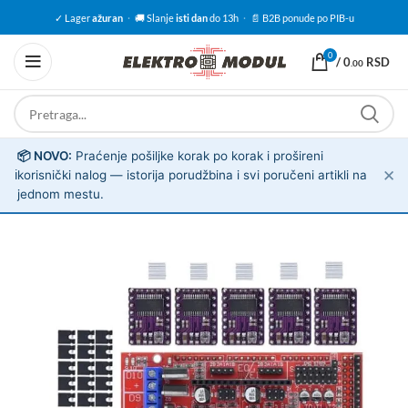
✓ Lager
ažuran
·
🚚 Slanje
isti dan
do 13h
·
📄 B2B ponude po PIB-u
0
/
0
RSD
.00
📦 NOVO:
Praćenje pošiljke korak po korak i prošireni
✕
ℹ️
korisnički nalog — istorija porudžbina i svi poručeni artikli na
jednom mestu.