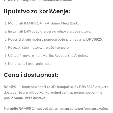
Uputstvo za korišćenje:
Montirati RAMPS 1.4 na Arduino Mega 2560.
Instalirati DRV8825 drajvere u odgovarajuće slotove.
Podesiti struju motora pomoću potenciometra na DRV8825.
Povezati step motore, grejače i senzore.
Učitati firmware (npr. Marlin, Repetier) na Arduino.
Kalibracija i testiranje rada.
Cena i dostupnost:
RAMPS 1.4 kontrolni panel za 3D štampač sa 5x DRV8825 drajvera
dostupan je u Srbiji po
konkurentnoj ceni
, uz mogućnost
online
poručivanja i brze dostave
.
Naručite RAMPS 1.4 set već danas i unapredite performanse vašeg