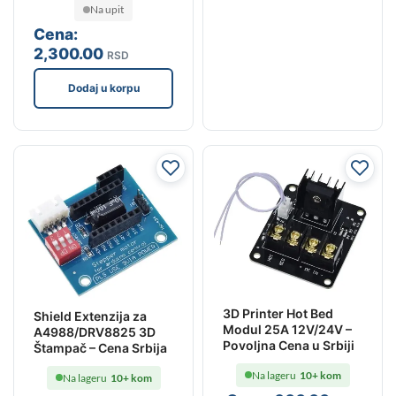
Na upit
Cena:
2,300
.00
RSD
Dodaj u korpu
3D Printer Hot Bed
Shield Extenzija za
Modul 25A 12V/24V –
A4988/DRV8825 3D
Povoljna Cena u Srbiji
Štampač – Cena Srbija
Na lageru
10+ kom
Na lageru
10+ kom