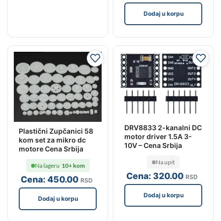
Dodaj u korpu
DRV8833 2-kanalni DC
Plastični Zupčanici 58
motor driver 1.5A 3-
kom set za mikro dc
10V – Cena Srbija
motore Cena Srbija
Na upit
Na lageru
10+ kom
Cena:
320
.00
RSD
Cena:
450
.00
RSD
Dodaj u korpu
Dodaj u korpu