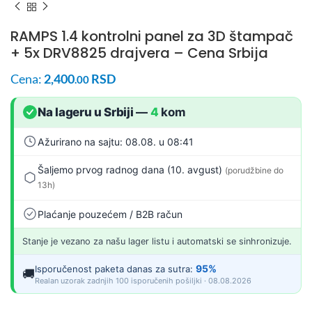
RAMPS 1.4 kontrolni panel za 3D štampač
+ 5x DRV8825 drajvera – Cena Srbija
Cena:
2,400
RSD
.00
Na lageru u Srbiji
—
4
kom
Ažurirano na sajtu: 08.08. u 08:41
Šaljemo prvog radnog dana (10. avgust)
(porudžbine do
13h)
Plaćanje pouzećem / B2B račun
Stanje je vezano za našu lager listu i automatski se sinhronizuje.
95%
Isporučenost paketa danas za sutra:
🚚
Realan uzorak zadnjih 100 isporučenih pošiljki · 08.08.2026