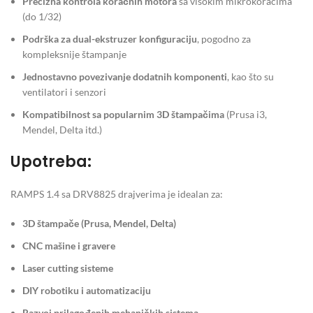
Precizna kontrola koračnih motora
sa visokim mikrokoracima
(do 1/32)
Podrška za dual-ekstruzer konfiguraciju
, pogodno za
kompleksnije štampanje
Jednostavno povezivanje dodatnih komponenti
, kao što su
ventilatori i senzori
Kompatibilnost sa popularnim 3D štampačima
(Prusa i3,
Mendel, Delta itd.)
Upotreba:
RAMPS 1.4 sa DRV8825 drajverima je idealan za:
3D štampače (Prusa, Mendel, Delta)
CNC mašine i gravere
Laser cutting sisteme
DIY robotiku i automatizaciju
Razvoj prilagođenih mehaničkih sistema