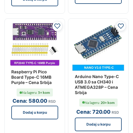
Raspberry Pi Pico
Arduino Nano Type-C
Board Type-C 16MB
USB 3.0 sa CH340 i
Purple – Cena Srbija
ATMEGA328P – Cena
Srbija
Na lageru
5+ kom
Cena:
580
.00
RSD
Na lageru
20+ kom
Cena:
720
.00
RSD
Dodaj u korpu
Dodaj u korpu