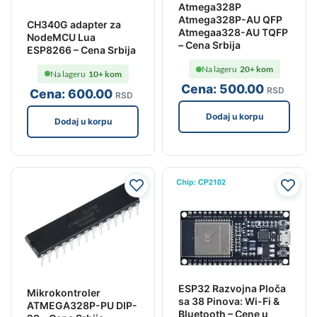
Atmega328P
Atmega328P-AU QFP
CH340G adapter za
Atmegaa328-AU TQFP
NodeMCU Lua
– Cena Srbija
ESP8266 – Cena Srbija
Na lageru
20+ kom
Na lageru
10+ kom
Cena:
500
.00
RSD
Cena:
600
.00
RSD
Dodaj u korpu
Dodaj u korpu
ESP32 Razvojna Ploča
Mikrokontroler
sa 38 Pinova: Wi-Fi &
ATMEGA328P-PU DIP-
Bluetooth – Cene u