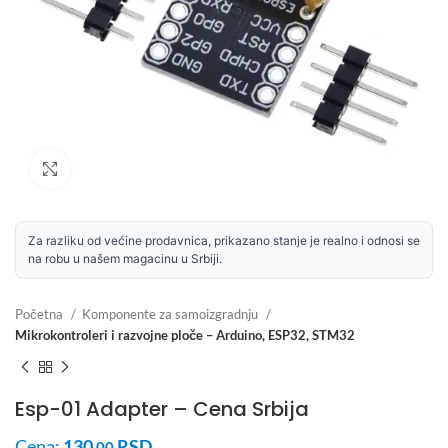
Uvećaj sliku
Za razliku od većine prodavnica, prikazano stanje je realno i odnosi se
na robu u našem magacinu u Srbiji.
Početna
Komponente za samoizgradnju
Mikrokontroleri i razvojne ploče – Arduino, ESP32, STM32
Esp-01 Adapter – Cena Srbija
Cena:
130
RSD
.00