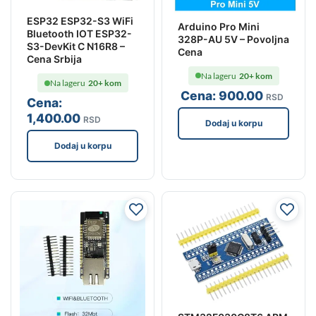
ESP32 ESP32-S3 WiFi
Arduino Pro Mini
Bluetooth IOT ESP32-
328P-AU 5V – Povoljna
S3-DevKit C N16R8 –
Cena
Cena Srbija
Na lageru
20+ kom
Na lageru
20+ kom
Cena:
900
.00
RSD
Cena:
1,400
.00
RSD
Dodaj u korpu
Dodaj u korpu