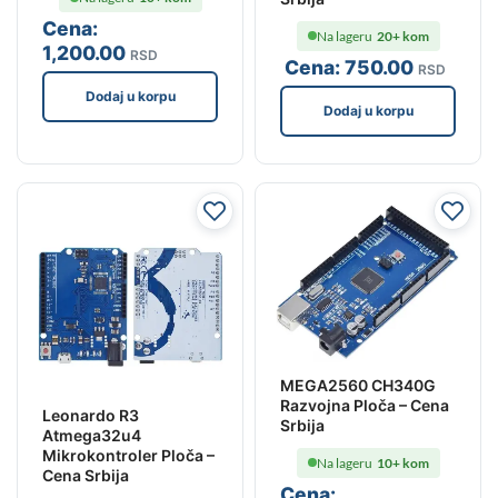
Cena:
Na lageru
20+ kom
1,200
.00
RSD
Cena:
750
.00
RSD
Dodaj u korpu
Dodaj u korpu
MEGA2560 CH340G
Razvojna Ploča – Cena
Leonardo R3
Srbija
Atmega32u4
Mikrokontroler Ploča –
Na lageru
10+ kom
Cena Srbija
Cena: