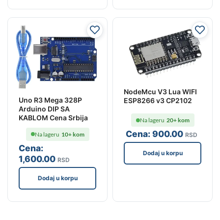
NodeMcu V3 Lua WIFI
Uno R3 Mega 328P
ESP8266 v3 CP2102
Arduino DIP SA
KABLOM Cena Srbija
Na lageru
20+ kom
Cena:
900
.00
Na lageru
10+ kom
RSD
Cena:
Dodaj u korpu
1,600
.00
RSD
Dodaj u korpu