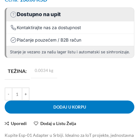
Dostupno na upit
?
Kontaktirajte nas za dostupnost
Plaćanje pouzećem / B2B račun
Stanje je vezano za našu lager listu i automatski se sinhronizuje.
TEŽINA
0.0034 kg
DODAJ U KORPU
Uporedi
Dodaj u Listu Želja
Kupite Esp-01 Adapter u Srbiji. Idealno za IoT projekte, jednostavna