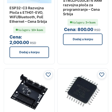
STM32F030C8T6 ARM
razvojna ploča za
ESP32-C3 Razvojna
programiranje – Cena
Ploča s ETH01-EVO,
Srbija
WiFi/Bluetooth, PoE
Ethernet – Cena Srbija
Na lageru
5+ kom
Cena:
800
.00
Na lageru
10+ kom
RSD
Cena:
Dodaj u korpu
2,000
.00
RSD
Dodaj u korpu