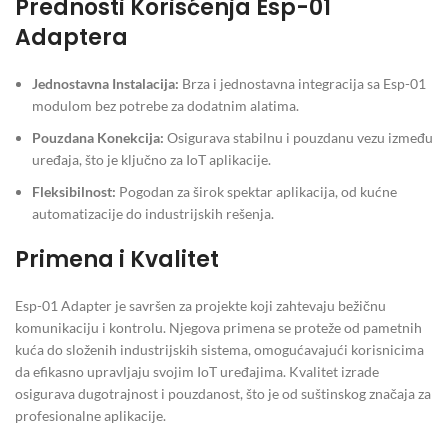
Prednosti Korisćenja Esp-01
Adaptera
Jednostavna Instalacija:
Brza i jednostavna integracija sa Esp-01
modulom bez potrebe za dodatnim alatima.
Pouzdana Konekcija:
Osigurava stabilnu i pouzdanu vezu između
uređaja, što je ključno za IoT aplikacije.
Fleksibilnost:
Pogodan za širok spektar aplikacija, od kućne
automatizacije do industrijskih rešenja.
Primena i Kvalitet
Esp-01 Adapter je savršen za projekte koji zahtevaju bežičnu
komunikaciju i kontrolu. Njegova primena se proteže od pametnih
kuća do složenih industrijskih sistema, omogućavajući korisnicima
da efikasno upravljaju svojim IoT uređajima. Kvalitet izrade
osigurava dugotrajnost i pouzdanost, što je od suštinskog značaja za
profesionalne aplikacije.