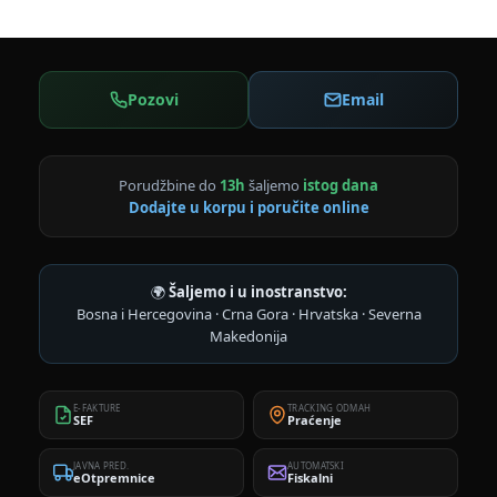
Pozovi
Email
Porudžbine do
13h
šaljemo
istog dana
Dodajte u korpu i poručite online
🌍
Šaljemo i u inostranstvo:
Bosna i Hercegovina · Crna Gora · Hrvatska · Severna
Makedonija
E-FAKTURE
TRACKING ODMAH
SEF
Praćenje
JAVNA PRED.
AUTOMATSKI
eOtpremnice
Fiskalni