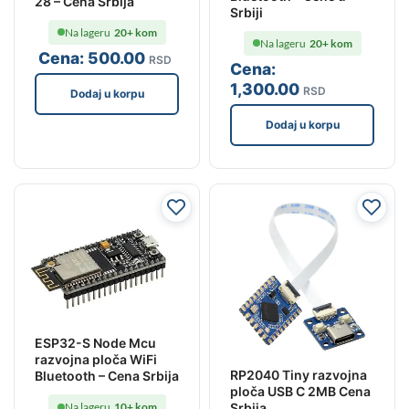
28 – Cena Srbija
Srbiji
Na lageru
20+ kom
Na lageru
20+ kom
Cena:
500
.00
RSD
Cena:
1,300
.00
RSD
Dodaj u korpu
Dodaj u korpu
ESP32-S Node Mcu
razvojna ploča WiFi
RP2040 Tiny razvojna
Bluetooth – Cena Srbija
ploča USB C 2MB Cena
Srbija
Na lageru
10+ kom