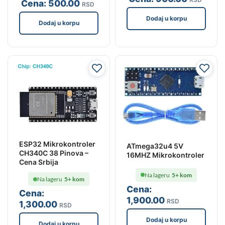
Cena:
500
.00
RSD
Dodaj u korpu
Dodaj u korpu
ESP32 Mikrokontroler
ATmega32u4 5V
CH340C 38 Pinova –
16MHZ Mikrokontroler
Cena Srbija
Na lageru
5+ kom
Na lageru
5+ kom
Cena:
Cena:
1,900
.00
RSD
1,300
.00
RSD
Dodaj u korpu
Dodaj u korpu