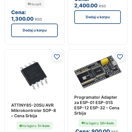
Na upit
2,400
.00
RSD
Cena:
Dodaj u korpu
1,300
.00
RSD
Dodaj u korpu
Programator Adapter
za ESP-01 ESP-01S
ATTINY85-20SU AVR
ESP-12 ESP-32 – Cena
Mikrokontroler SOP-8
Srbija
– Cena Srbija
Na lageru
10+ kom
Na lageru
5+ kom
Cena:
900
.00
RSD