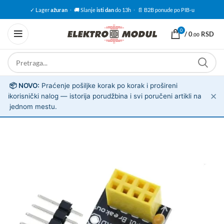
✓ Lager
ažuran
·
🚚 Slanje
isti dan
do 13h
·
📄 B2B ponude po PIB-u
0
/
0
RSD
.00
📦 NOVO:
Praćenje pošiljke korak po korak i prošireni
✕
ℹ️
korisnički nalog — istorija porudžbina i svi poručeni artikli na
jednom mestu.