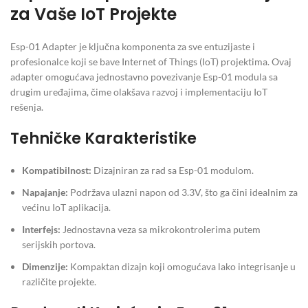
za Vaše IoT Projekte
Esp-01 Adapter je ključna komponenta za sve entuzijaste i
profesionalce koji se bave Internet of Things (IoT) projektima. Ovaj
adapter omogućava jednostavno povezivanje Esp-01 modula sa
drugim uređajima, čime olakšava razvoj i implementaciju IoT
rešenja.
Tehničke Karakteristike
Kompatibilnost:
Dizajniran za rad sa Esp-01 modulom.
Napajanje:
Podržava ulazni napon od 3.3V, što ga čini idealnim za
većinu IoT aplikacija.
Interfejs:
Jednostavna veza sa mikrokontrolerima putem
serijskih portova.
Dimenzije:
Kompaktan dizajn koji omogućava lako integrisanje u
različite projekte.