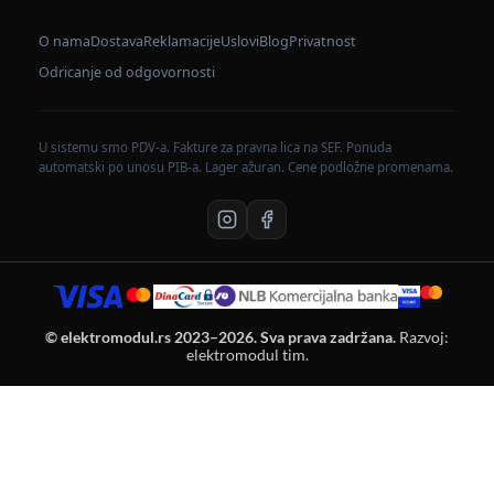
O nama
Dostava
Reklamacije
Uslovi
Blog
Privatnost
Odricanje od odgovornosti
U sistemu smo PDV-a. Fakture za pravna lica na SEF. Ponuda
automatski po unosu PIB-a. Lager ažuran. Cene podložne promenama.
© elektromodul.rs 2023–2026. Sva prava zadržana.
Razvoj:
elektromodul tim.