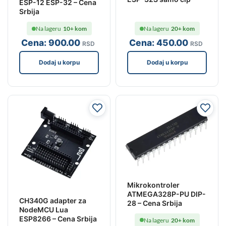
ESP-12 ESP-32 – Cena
Srbija
Na lageru
20+ kom
Na lageru
10+ kom
Cena:
450
.00
Cena:
900
.00
RSD
RSD
Dodaj u korpu
Dodaj u korpu
Mikrokontroler
ATMEGA328P-PU DIP-
CH340G adapter za
28 – Cena Srbija
NodeMCU Lua
ESP8266 – Cena Srbija
Na lageru
20+ kom