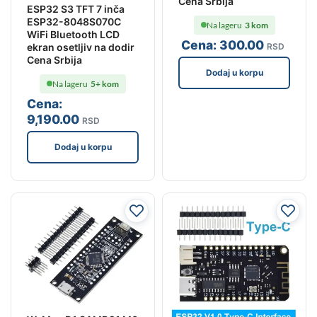
Cena Srbija
ESP32 S3 TFT 7 inča
ESP32-8048S070C
Na lageru
3 kom
WiFi Bluetooth LCD
Cena:
300
.00
ekran osetljiv na dodir
RSD
Cena Srbija
Dodaj u korpu
Na lageru
5+ kom
Cena:
9,190
.00
RSD
Dodaj u korpu