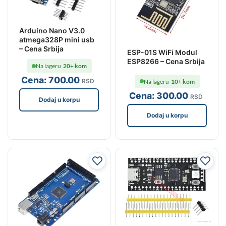
Arduino Nano V3.0
atmega328P mini usb
– Cena Srbija
ESP-01S WiFi Modul
ESP8266 – Cena Srbija
Na lageru
20+ kom
Cena:
700
.00
RSD
Na lageru
10+ kom
Cena:
300
.00
RSD
Dodaj u korpu
Dodaj u korpu