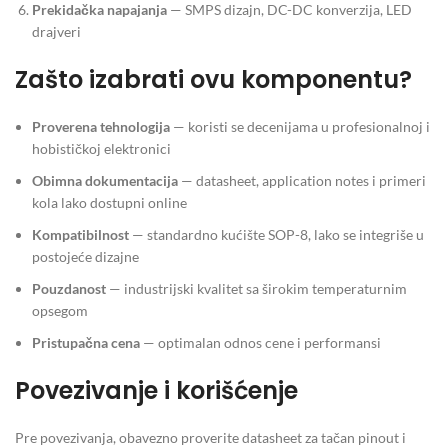
Prekidačka napajanja
— SMPS dizajn, DC-DC konverzija, LED
drajveri
Zašto izabrati ovu komponentu?
Proverena tehnologija
— koristi se decenijama u profesionalnoj i
hobističkoj elektronici
Obimna dokumentacija
— datasheet, application notes i primeri
kola lako dostupni online
Kompatibilnost
— standardno kućište SOP-8, lako se integriše u
postojeće dizajne
Pouzdanost
— industrijski kvalitet sa širokim temperaturnim
opsegom
Pristupačna cena
— optimalan odnos cene i performansi
Povezivanje i korišćenje
Pre povezivanja, obavezno proverite datasheet za tačan pinout i