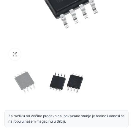
Uvećaj sliku
Za razliku od većine prodavnica, prikazano stanje je realno i odnosi se
na robu u našem magacinu u Srbiji.