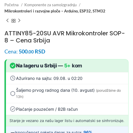
Početna
Komponente za samoizgradnju
Mikrokontroleri i razvojne ploče – Arduino, ESP32, STM32
ATTINY85-20SU AVR Mikrokontroler SOP-
8 – Cena Srbija
Cena:
500
RSD
.00
Na lageru u Srbiji
—
5+
kom
Ažurirano na sajtu: 09.08. u 02:20
Šaljemo prvog radnog dana (10. avgust)
(porudžbine do
13h)
Plaćanje pouzećem / B2B račun
Stanje je vezano za našu lager listu i automatski se sinhronizuje.
96%
Isporučenost paketa danas za sutra: