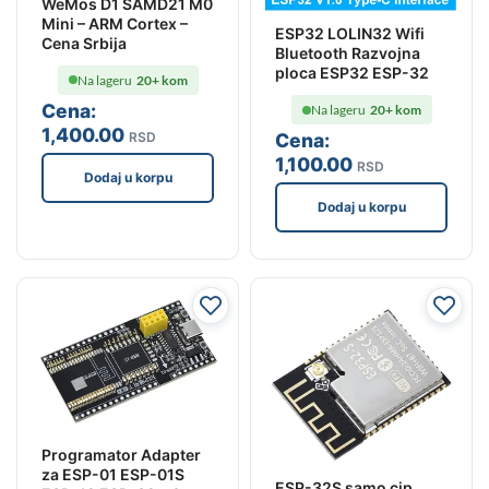
WeMos D1 SAMD21 M0
Mini – ARM Cortex –
ESP32 LOLIN32 Wifi
Cena Srbija
Bluetooth Razvojna
ploca ESP32 ESP-32
Na lageru
20+ kom
Cena:
Na lageru
20+ kom
1,400
.00
RSD
Cena:
1,100
.00
RSD
Dodaj u korpu
Dodaj u korpu
Programator Adapter
za ESP-01 ESP-01S
ESP-32S samo cip