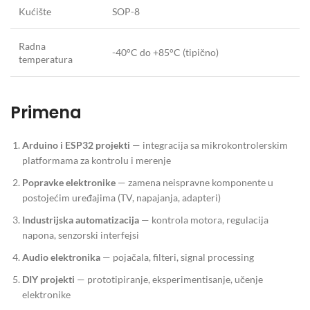
Kućište
SOP-8
Radna
-40°C do +85°C (tipično)
temperatura
Primena
Arduino i ESP32 projekti
— integracija sa mikrokontrolerskim
platformama za kontrolu i merenje
Popravke elektronike
— zamena neispravne komponente u
postojećim uređajima (TV, napajanja, adapteri)
Industrijska automatizacija
— kontrola motora, regulacija
napona, senzorski interfejsi
Audio elektronika
— pojačala, filteri, signal processing
DIY projekti
— prototipiranje, eksperimentisanje, učenje
elektronike