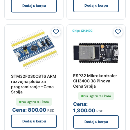
Dodaj u korpu
Dodaj u korpu
ESP32 Mikrokontroler
STM32F030C8T6 ARM
CH340C 38 Pinova –
razvojna ploča za
Cena Srbija
programiranje – Cena
Srbija
Na lageru
5+ kom
Na lageru
5+ kom
Cena:
Cena:
800
.00
1,300
.00
RSD
RSD
Dodaj u korpu
Dodaj u korpu