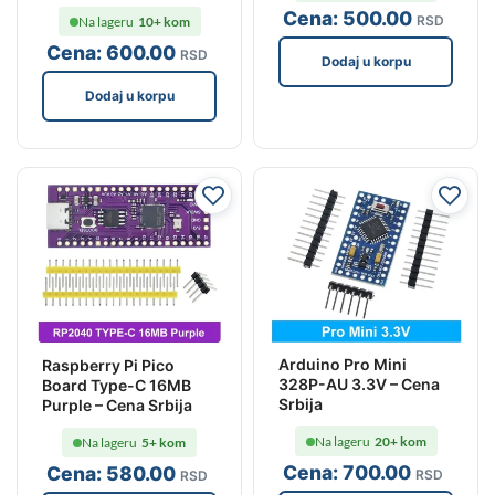
Cena:
500
.00
RSD
Na lageru
10+ kom
Cena:
600
.00
RSD
Dodaj u korpu
Dodaj u korpu
Arduino Pro Mini
Raspberry Pi Pico
328P-AU 3.3V – Cena
Board Type-C 16MB
Srbija
Purple – Cena Srbija
Na lageru
20+ kom
Na lageru
5+ kom
Cena:
700
.00
Cena:
580
.00
RSD
RSD