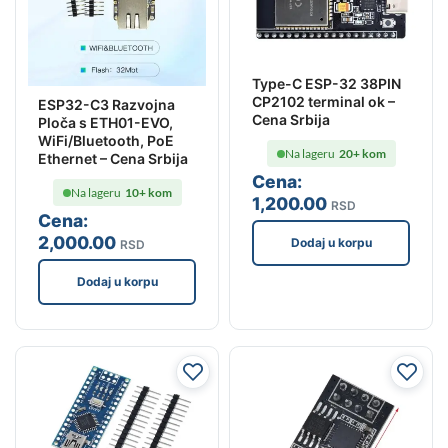
Type-C ESP-32 38PIN
CP2102 terminal ok –
ESP32-C3 Razvojna
Cena Srbija
Ploča s ETH01-EVO,
WiFi/Bluetooth, PoE
Na lageru
20+ kom
Ethernet – Cena Srbija
Cena:
Na lageru
10+ kom
1,200
.00
RSD
Cena:
2,000
.00
Dodaj u korpu
RSD
Dodaj u korpu