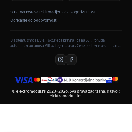
O nama
Dostava
Reklamacije
Uslovi
Blog
Privatnost
Odricanje od odgovornosti
U sistemu smo PDV-a. Fakture za pravna lica na SEF. Ponuda
automatski po unosu PIB-a. Lager ažuran. Cene podložne promenama.
© elektromodul.rs 2023–2026. Sva prava zadržana.
Razvoj:
elektromodul tim.