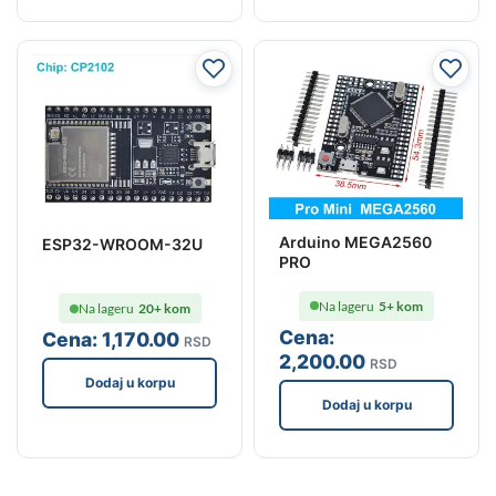
Arduino MEGA2560
ESP32-WROOM-32U
PRO
Na lageru
5+ kom
Na lageru
20+ kom
Cena:
Cena:
1,170
.00
RSD
2,200
.00
RSD
Dodaj u korpu
Dodaj u korpu