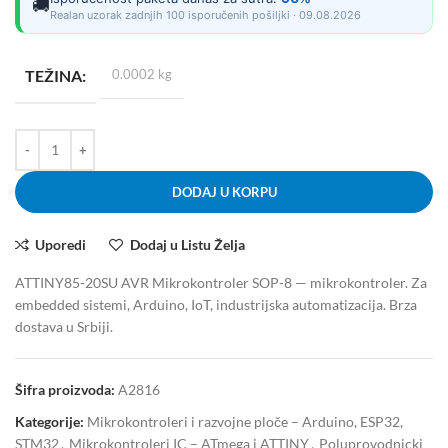
🚚
Realan uzorak zadnjih 100 isporučenih pošiljki · 09.08.2026
TEŽINA
0.0002 kg
DODAJ U KORPU
Uporedi
Dodaj u Listu Želja
ATTINY85-20SU AVR Mikrokontroler SOP-8 — mikrokontroler. Za
embedded sistemi, Arduino, IoT, industrijska automatizacija. Brza
dostava u Srbiji.
Šifra proizvoda:
A2816
Kategorije:
Mikrokontroleri i razvojne ploče – Arduino, ESP32,
STM32
,
Mikrokontroleri IC – ATmega i ATTINY
,
Poluprovodnicki