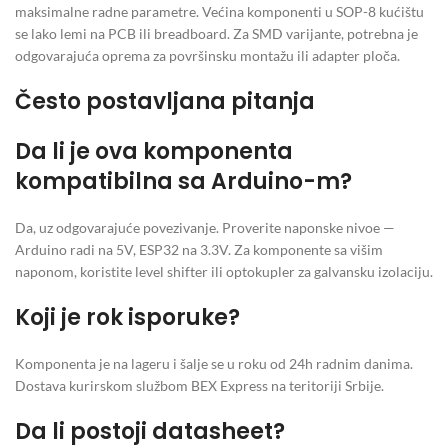
maksimalne radne parametre. Većina komponenti u SOP-8 kućištu
se lako lemi na PCB ili breadboard. Za SMD varijante, potrebna je
odgovarajuća oprema za površinsku montažu ili adapter ploča.
Često postavljana pitanja
Da li je ova komponenta
kompatibilna sa Arduino-m?
Da, uz odgovarajuće povezivanje. Proverite naponske nivoe —
Arduino radi na 5V, ESP32 na 3.3V. Za komponente sa višim
naponom, koristite level shifter ili optokupler za galvansku izolaciju.
Koji je rok isporuke?
Komponenta je na lageru i šalje se u roku od 24h radnim danima.
Dostava kurirskom službom BEX Express na teritoriji Srbije.
Da li postoji datasheet?