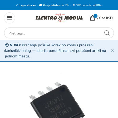
✓ Lager
ažuran
·
🚚 Slanje
isti dan
do 13h
·
📄 B2B ponude po PIB-u
0
/
0
RSD
.00
📦 NOVO:
Praćenje pošiljke korak po korak i prošireni
✕
ℹ️
korisnički nalog — istorija porudžbina i svi poručeni artikli na
jednom mestu.