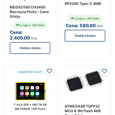
RP2040 Type-C 4MB
MEGA2560 CH340G
Razvojna Ploča – Cena
Srbija
Na lageru
20+ kom
Cena:
580
.00
Na lageru
10+ kom
RSD
Cena:
Dodaj u korpu
2,400
.00
RSD
Dodaj u korpu
ATMEGA48 TQFP32
MCU 8-Bit Flash 4KB