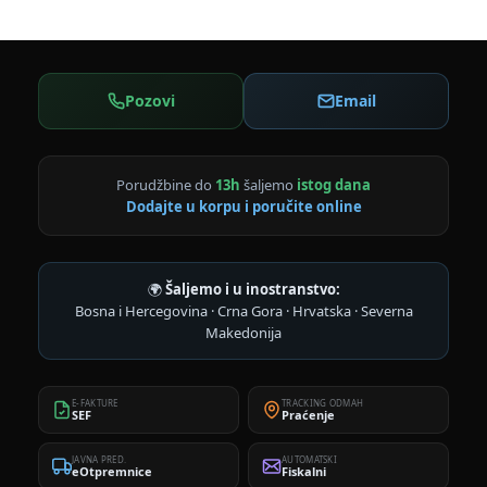
Pozovi
Email
Porudžbine do
13h
šaljemo
istog dana
Dodajte u korpu i poručite online
🌍
Šaljemo i u inostranstvo:
Bosna i Hercegovina · Crna Gora · Hrvatska · Severna
Makedonija
E-FAKTURE
TRACKING ODMAH
SEF
Praćenje
JAVNA PRED.
AUTOMATSKI
eOtpremnice
Fiskalni