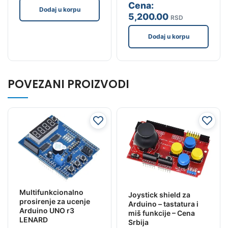
Cena:
Dodaj u korpu
5,200
.00
RSD
Dodaj u korpu
POVEZANI PROIZVODI
Multifunkcionalno
Joystick shield za
prosirenje za ucenje
Arduino – tastatura i
Arduino UNO r3
miš funkcije – Cena
LENARD
Srbija