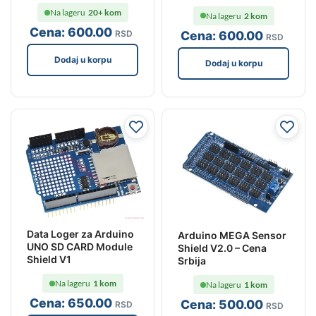
Na lageru
20+ kom
Na lageru
2 kom
Cena:
600
.00
Cena:
600
.00
RSD
RSD
Dodaj u korpu
Dodaj u korpu
Data Loger za Arduino
Arduino MEGA Sensor
UNO SD CARD Module
Shield V2.0 – Cena
Shield V1
Srbija
Na lageru
1 kom
Na lageru
1 kom
Cena:
650
.00
Cena:
500
.00
RSD
RSD