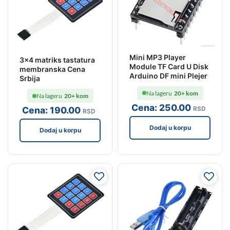
Mini MP3 Player
3×4 matriks tastatura
Module TF Card U Disk
membranska Cena
Arduino DF mini Plejer
Srbija
Na lageru
20+ kom
Na lageru
20+ kom
Cena:
250
.00
RSD
Cena:
190
.00
RSD
Dodaj u korpu
Dodaj u korpu