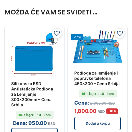
MOŽDA ĆE VAM SE SVIDETI …
-10%
Podloga za lemljenje i
popravke telefona
Silikonska ESD
450×300 – Cena Srbija
Antistaticka Podloga
Na lageru
10+ kom
za Lemljenje
300x200mm – Cena
Cena:
2,000
.00
RSD
Srbija
1,800
.00
-10%
RSD
Na lageru
10+ kom
Cena:
950
.00
Dodaj u korpu
RSD