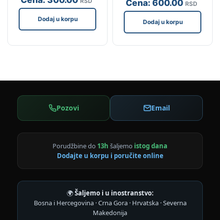
RSD
Cena:
600
.00
RSD
Dodaj u korpu
Dodaj u korpu
Pozovi
Email
Porudžbine do
13h
šaljemo
istog dana
Dodajte u korpu i poručite online
🌍
Šaljemo i u inostranstvo:
Bosna i Hercegovina · Crna Gora · Hrvatska · Severna
Makedonija