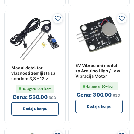
5V Vibracioni modul
Modul detektor
za Arduino High / Low
vlaznosti zemljista sa
Vibracija Motor
sondom 3,3 – 12 v
Na lageru
10+ kom
Na lageru
20+ kom
Cena:
300
.00
RSD
Cena:
550
.00
RSD
Dodaj u korpu
Dodaj u korpu