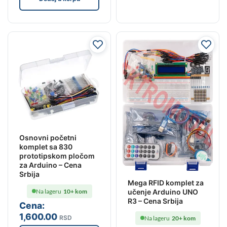
Osnovni početni
komplet sa 830
prototipskom pločom
za Arduino – Cena
Srbija
Mega RFID komplet za
Na lageru
10+ kom
učenje Arduino UNO
R3 – Cena Srbija
Cena:
1,600
.00
RSD
Na lageru
20+ kom