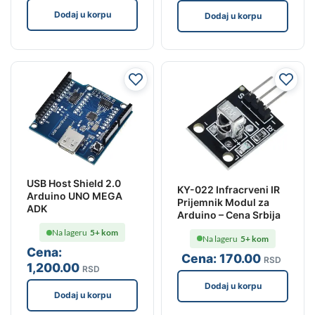
Dodaj u korpu
Dodaj u korpu
USB Host Shield 2.0
KY-022 Infracrveni IR
Arduino UNO MEGA
Prijemnik Modul za
ADK
Arduino – Cena Srbija
Na lageru
5+ kom
Na lageru
5+ kom
Cena:
Cena:
170
.00
RSD
1,200
.00
RSD
Dodaj u korpu
Dodaj u korpu