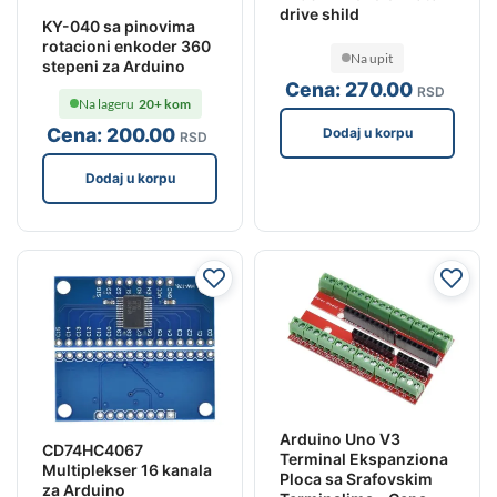
drive shild
KY-040 sa pinovima
rotacioni enkoder 360
Na upit
stepeni za Arduino
Cena:
270
.00
RSD
Na lageru
20+ kom
Cena:
200
.00
Dodaj u korpu
RSD
Dodaj u korpu
Arduino Uno V3
CD74HC4067
Terminal Ekspanziona
Multiplekser 16 kanala
Ploca sa Srafovskim
za Arduino