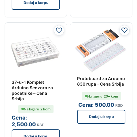
Dodaj u korpu
Protoboard za Arduino
37-u-1 Komplet
830 rupa – Cena Srbija
Arduino Senzora za
pocetnike – Cena
Na lageru
20+ kom
Srbija
Cena:
500
.00
RSD
Na lageru
2 kom
Dodaj u korpu
Cena:
2,500
.00
RSD
Dodaj u korpu