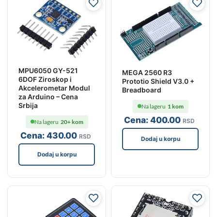
MPU6050 GY-521
MEGA 2560 R3
6DOF Ziroskop i
Prototio Shield V3.0 +
Akcelerometar Modul
Breadboard
za Arduino – Cena
Srbija
Na lageru
1 kom
Cena:
400
.00
RSD
Na lageru
20+ kom
Cena:
430
.00
RSD
Dodaj u korpu
Dodaj u korpu