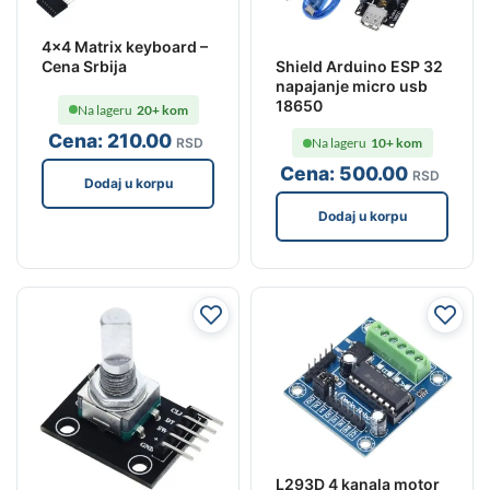
4×4 Matrix keyboard –
Cena Srbija
Shield Arduino ESP 32
napajanje micro usb
18650
Na lageru
20+ kom
Cena:
210
.00
RSD
Na lageru
10+ kom
Cena:
500
.00
RSD
Dodaj u korpu
Dodaj u korpu
L293D 4 kanala motor