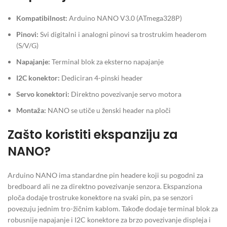
Kompatibilnost:
Arduino NANO V3.0 (ATmega328P)
Pinovi:
Svi digitalni i analogni pinovi sa trostrukim headerom
(S/V/G)
Napajanje:
Terminal blok za eksterno napajanje
I2C konektor:
Dediciran 4-pinski header
Servo konektori:
Direktno povezivanje servo motora
Montaža:
NANO se utiče u ženski header na ploči
Zašto koristiti ekspanziju za
NANO?
Arduino NANO ima standardne pin headere koji su pogodni za
bredboard ali ne za direktno povezivanje senzora. Ekspanziona
ploča dodaje trostruke konektore na svaki pin, pa se senzori
povezuju jednim tro-žičnim kablom. Takođe dodaje terminal blok za
robusnije napajanje i I2C konektore za brzo povezivanje displeja i