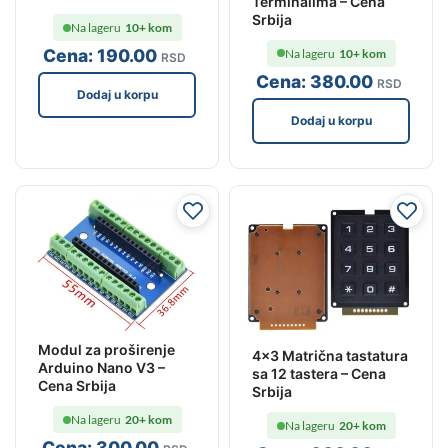
Terminalima – Cena
Srbija
Na lageru
10+ kom
Cena:
190
.00
Na lageru
10+ kom
RSD
Cena:
380
.00
RSD
Dodaj u korpu
Dodaj u korpu
Modul za proširenje
4×3 Matrična tastatura
Arduino Nano V3 –
sa 12 tastera – Cena
Cena Srbija
Srbija
Na lageru
20+ kom
Na lageru
20+ kom
Cena:
300
.00