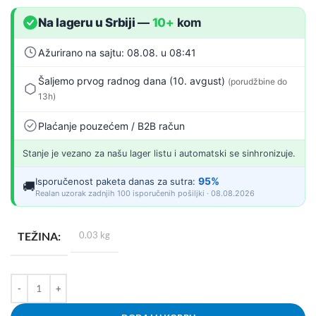
Na lageru u Srbiji
—
10+
kom
Ažurirano na sajtu: 08.08. u 08:41
Šaljemo prvog radnog dana (10. avgust)
(porudžbine do
13h)
Plaćanje pouzećem / B2B račun
Stanje je vezano za našu lager listu i automatski se sinhronizuje.
95%
Isporučenost paketa danas za sutra:
🚚
Realan uzorak zadnjih 100 isporučenih pošiljki · 08.08.2026
TEŽINA
0.03 kg