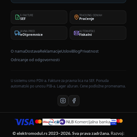
E-FAKTURE
TRACKING ODMAH
SEF
Praćenje
JAVNA PRED.
AUTOMATSKI
eOtpremnice
Fiskalni
O nama
Dostava
Reklamacije
Uslovi
Blog
Privatnost
Odricanje od odgovornosti
U sistemu smo PDV-a. Fakture za pravna lica na SEF. Ponuda
automatski po unosu PIB-a. Lager ažuran. Cene podložne promenama.
© elektromodul.rs 2023–2026. Sva prava zadržana.
Razvoj: