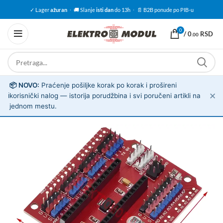
✓ Lager
ažuran
·
🚚 Slanje
isti dan
do 13h
·
📄 B2B ponude po PIB-u
0
/
0
RSD
.00
📦 NOVO:
Praćenje pošiljke korak po korak i prošireni
✕
ℹ️
korisnički nalog — istorija porudžbina i svi poručeni artikli na
jednom mestu.