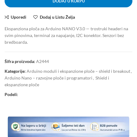
DODAJ U KORPU
Uporedi
Dodaj u Listu Želja
Ekspanziona ploča za Arduino NANO V3.0 — trostruki headeri na
svim pinovima, terminal za napajanje, I2C konektor. Senzori bez
bredboarda.
Šifra proizvoda:
A2444
Kategorije:
Arduino moduli i ekspanzione ploče – shield i breakout
,
Arduino Nano – razvojne ploče i programatori
,
Shield i
ekspanzione ploče
Podeli: