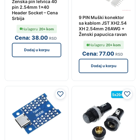
Ženska pin letvica 40
pin 2.54mm 1×40
Header Socket – Cena
9 PIN Muški konektor
Srbija
sa kablom JST XH2.54
XH 2.54mm 26AWG +
Na lageru
20+ kom
Ženski papucica ravan
Cena:
38
.00
RSD
Na lageru
20+ kom
Dodaj u korpu
Cena:
77
.00
RSD
Dodaj u korpu