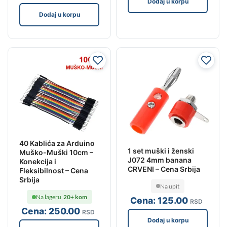
Dodaj u korpu
Dodaj u korpu
40 Kablića za Arduino
1 set muški i ženski
Muško-Muški 10cm –
J072 4mm banana
Konekcija i
CRVENI – Cena Srbija
Fleksibilnost – Cena
Srbija
Na upit
Na lageru
20+ kom
Cena:
125
.00
RSD
Cena:
250
.00
RSD
Dodaj u korpu