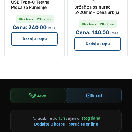
USB Type-C Testna
Držač za osigurač
Ploča za Punjenje
5x20mm – Cena Srbija
Na lageru
20+ kom
Na lageru
20+ kom
Cena:
240
.00
RSD
Cena:
140
.00
RSD
Dodaj u korpu
Dodaj u korpu
Pozovi
Email
Porudžbine do
13h
šaljemo
istog dana
Dodajte u korpu i poručite online