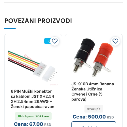
POVEZANI PROIZVODI
JS-910B 4mm Banana
Ženska Utičnica –
6 PIN Muški konektor
Crvene i Crne (5
sa kablom JST XH2.54
parova)
XH 2.54mm 26AWG +
Ženski papucica ravan
Na upit
Cena:
500
.00
Na lageru
20+ kom
RSD
Cena:
67
.00
RSD