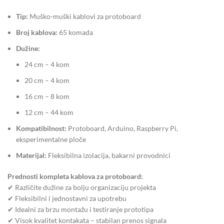
Tip:
Muško-muški kablovi za protoboard
Broj kablova:
65 komada
Dužine:
24 cm – 4 kom
20 cm – 4 kom
16 cm – 8 kom
12 cm – 44 kom
Kompatibilnost:
Protoboard, Arduino, Raspberry Pi,
eksperimentalne ploče
Materijal:
Fleksibilna izolacija, bakarni provodnici
Prednosti kompleta kablova za protoboard:
✔ Različite dužine za bolju organizaciju projekta
✔ Fleksibilni i jednostavni za upotrebu
✔ Idealni za brzu montažu i testiranje prototipa
✔ Visok kvalitet kontakata – stabilan prenos signala