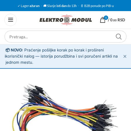
✓ Lager
ažuran
·
🚚 Slanje
isti dan
do 13h
·
📄 B2B ponude po PIB-u
0
/
0
RSD
.00
📦 NOVO:
Praćenje pošiljke korak po korak i prošireni
✕
ℹ️
korisnički nalog — istorija porudžbina i svi poručeni artikli na
jednom mestu.