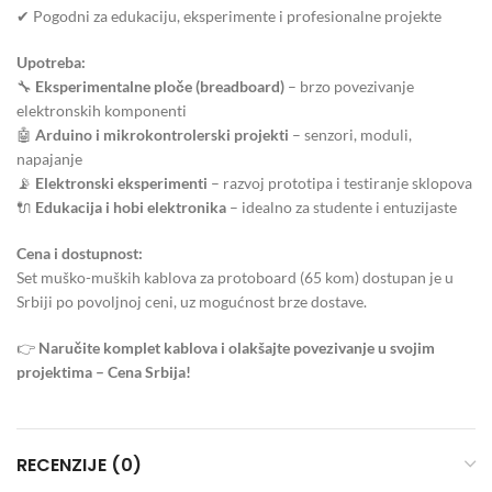
✔ Pogodni za edukaciju, eksperimente i profesionalne projekte
Upotreba:
🔧
Eksperimentalne ploče (breadboard)
– brzo povezivanje
elektronskih komponenti
🤖
Arduino i mikrokontrolerski projekti
– senzori, moduli,
napajanje
📡
Elektronski eksperimenti
– razvoj prototipa i testiranje sklopova
🔌
Edukacija i hobi elektronika
– idealno za studente i entuzijaste
Cena i dostupnost:
Set muško-muških kablova za protoboard (65 kom) dostupan je u
Srbiji po povoljnoj ceni, uz mogućnost brze dostave.
👉
Naručite komplet kablova i olakšajte povezivanje u svojim
projektima – Cena Srbija!
RECENZIJE (0)