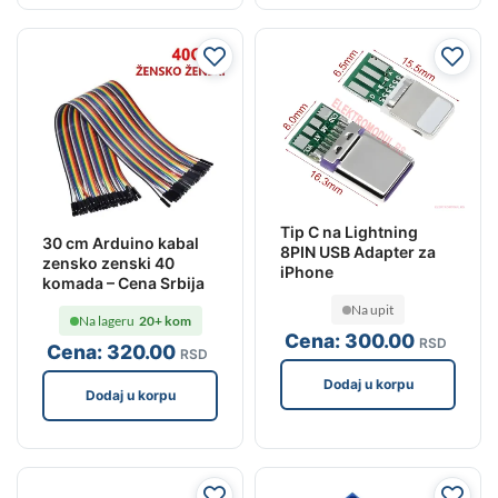
Tip C na Lightning
30 cm Arduino kabal
8PIN USB Adapter za
zensko zenski 40
iPhone
komada – Cena Srbija
Na upit
Na lageru
20+ kom
Cena:
300
.00
RSD
Cena:
320
.00
RSD
Dodaj u korpu
Dodaj u korpu