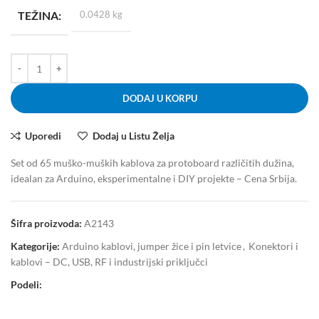
TEŽINA
0.0428 kg
DODAJ U KORPU
Uporedi
Dodaj u Listu Želja
Set od 65 muško-muških kablova za protoboard različitih dužina,
idealan za Arduino, eksperimentalne i DIY projekte – Cena Srbija.
Šifra proizvoda:
A2143
Kategorije:
Arduino kablovi, jumper žice i pin letvice
,
Konektori i
kablovi – DC, USB, RF i industrijski priključci
Podeli: