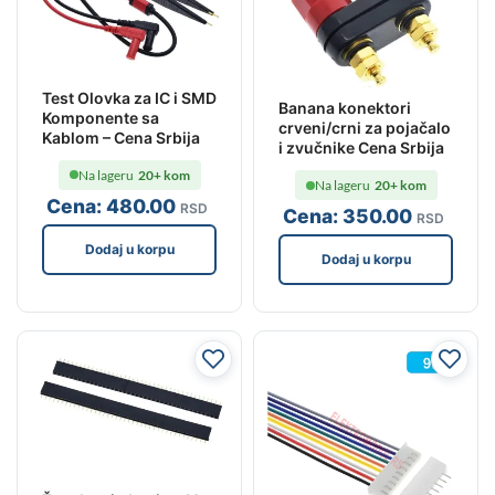
Test Olovka za IC i SMD
Banana konektori
Komponente sa
crveni/crni za pojačalo
Kablom – Cena Srbija
i zvučnike Cena Srbija
Na lageru
20+ kom
Na lageru
20+ kom
Cena:
480
.00
RSD
Cena:
350
.00
RSD
Dodaj u korpu
Dodaj u korpu