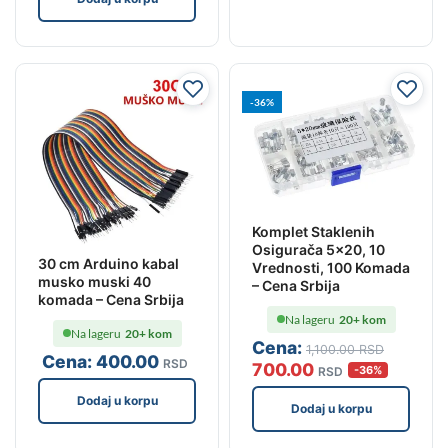
-36%
Komplet Staklenih
Osigurača 5×20, 10
30 cm Arduino kabal
Vrednosti, 100 Komada
musko muski 40
– Cena Srbija
komada – Cena Srbija
Na lageru
20+ kom
Na lageru
20+ kom
Cena:
1,100
.00
RSD
Cena:
400
.00
RSD
700
.00
-36%
RSD
Dodaj u korpu
Dodaj u korpu