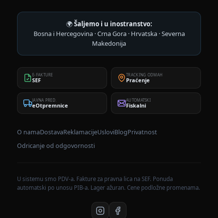
🌍
Šaljemo i u inostranstvo:
Bosna i Hercegovina · Crna Gora · Hrvatska · Severna
Makedonija
E-FAKTURE
TRACKING ODMAH
SEF
Praćenje
JAVNA PRED.
AUTOMATSKI
eOtpremnice
Fiskalni
O nama
Dostava
Reklamacije
Uslovi
Blog
Privatnost
Odricanje od odgovornosti
U sistemu smo PDV-a. Fakture za pravna lica na SEF. Ponuda
automatski po unosu PIB-a. Lager ažuran. Cene podložne promenama.