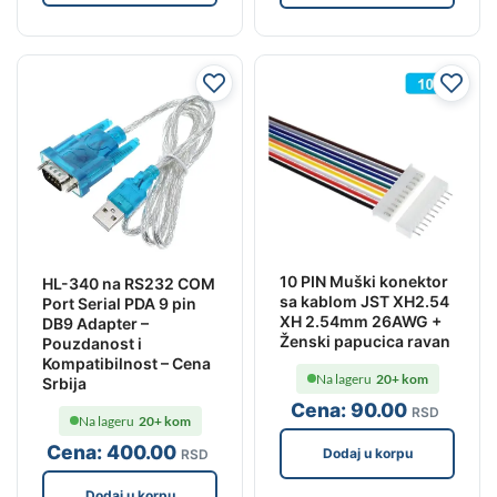
10 PIN Muški konektor
HL-340 na RS232 COM
sa kablom JST XH2.54
Port Serial PDA 9 pin
XH 2.54mm 26AWG +
DB9 Adapter –
Ženski papucica ravan
Pouzdanost i
Kompatibilnost – Cena
Na lageru
20+ kom
Srbija
Cena:
90
.00
RSD
Na lageru
20+ kom
Cena:
400
.00
Dodaj u korpu
RSD
Dodaj u korpu