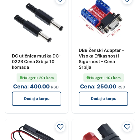
DB9 Ženski Adapter –
DC utičnica muška DC-
Visoka Efikasnost i
022B Cena Srbija 10
Sigurnost – Cena
komada
Srbija
Na lageru
20+ kom
Na lageru
10+ kom
Cena:
400
.00
Cena:
250
.00
RSD
RSD
Dodaj u korpu
Dodaj u korpu