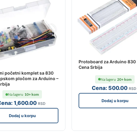
Protoboard za Arduino 830 
Cena Srbija
i početni komplet sa 830
ipskom pločom za Arduino –
Na lageru
20+ kom
rbija
Cena:
500
.00
RSD
Na lageru
10+ kom
Dodaj u korpu
Cena:
1,600
.00
RSD
Dodaj u korpu