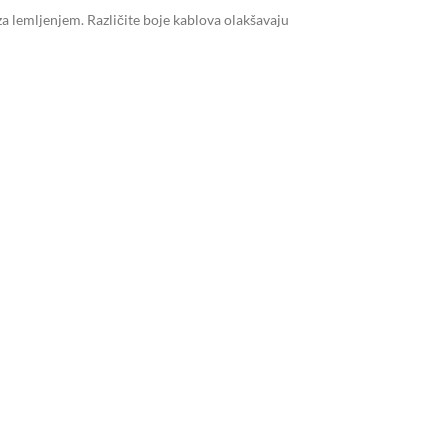
 lemljenjem. Različite boje kablova olakšavaju