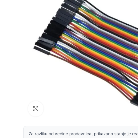
Uvećaj sliku
Za razliku od većine prodavnica, prikazano stanje je rea