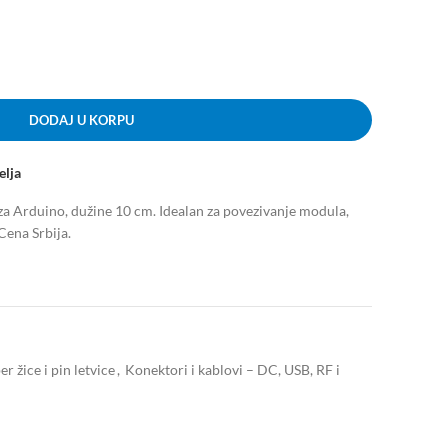
DODAJ U KORPU
elja
za Arduino, dužine 10 cm. Idealan za povezivanje modula,
Cena Srbija.
r žice i pin letvice
,
Konektori i kablovi – DC, USB, RF i