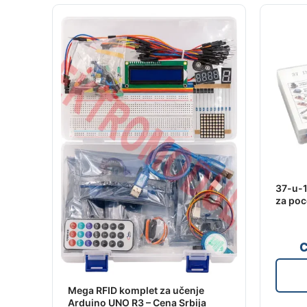
37-u-1
za poc
C
Mega RFID komplet za učenje
Arduino UNO R3 – Cena Srbija