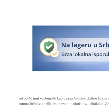
Set od
40 muško-ženskih kablova
za Arduino dužine 10 cm sa
kompatibilni sa različitim razvojnim pločama, uključujući
Ar