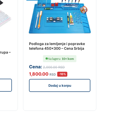
Podloga za lemljenje i popravke
telefona 450×300 – Cena Srbija
rupa –
Na lageru
10+ kom
Cena:
2,000
.00
RSD
1,800
.00
-10%
RSD
Dodaj u korpu