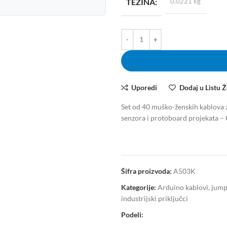
TEŽINA
0.0221 kg
Uporedi
Dodaj u Listu Ž
Set od 40 muško-ženskih kablova 
senzora i protoboard projekata – 
Šifra proizvoda:
A503K
Kategorije:
Arduino kablovi, jumpe
industrijski priključci
Podeli: