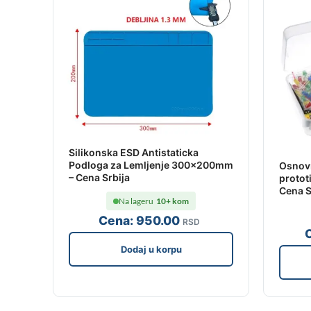
Silikonska ESD Antistaticka
Podloga za Lemljenje 300x200mm
Osnovn
– Cena Srbija
protot
Cena S
Na lageru
10+ kom
Cena:
950
.00
RSD
Dodaj u korpu