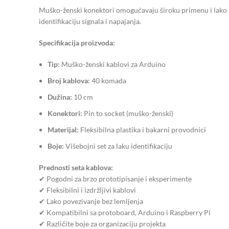
Muško-ženski konektori omogućavaju široku primenu i lako po
identifikaciju signala i napajanja.
Specifikacija proizvoda:
Tip:
Muško-ženski kablovi za Arduino
Broj kablova:
40 komada
Dužina:
10 cm
Konektori:
Pin to socket (muško-ženski)
Materijal:
Fleksibilna plastika i bakarni provodnici
Boje:
Višebojni set za laku identifikaciju
Prednosti seta kablova:
✔ Pogodni za brzo prototipisanje i eksperimente
✔ Fleksibilni i izdržljivi kablovi
✔ Lako povezivanje bez lemljenja
✔ Kompatibilni sa protoboard, Arduino i Raspberry Pi
✔ Različite boje za organizaciju projekta