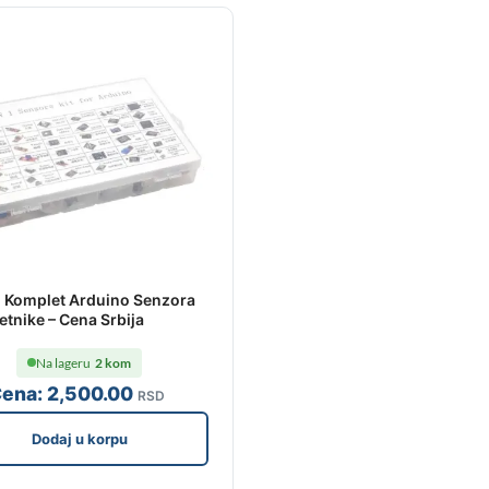
 Komplet Arduino Senzora
etnike – Cena Srbija
Na lageru
2 kom
ena:
2,500
.00
RSD
Dodaj u korpu