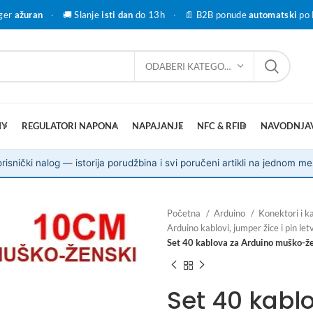
ger
ažuran
·
🚚 Slanje
isti dan
do 13h
·
📄 B2B ponude
automatski
po 
ODABERI KATEGORIJU
IY
REGULATORI NAPONA
NAPAJANJE
NFC & RFID
NAVODNJA
risnički nalog — istorija porudžbina i svi poručeni artikli na jednom me
Početna
Arduino
Konektori i ka
Arduino kablovi, jumper žice i pin let
Set 40 kablova za Arduino muško-že
Set 40 kabl