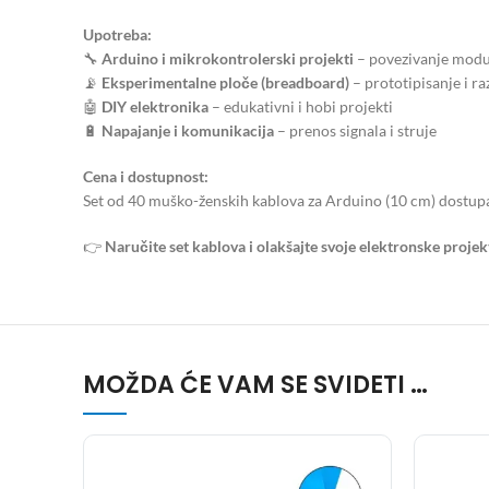
Upotreba:
🔧
Arduino i mikrokontrolerski projekti
– povezivanje modul
📡
Eksperimentalne ploče (breadboard)
– prototipisanje i r
🤖
DIY elektronika
– edukativni i hobi projekti
🔋
Napajanje i komunikacija
– prenos signala i struje
Cena i dostupnost:
Set od 40 muško-ženskih kablova za Arduino (10 cm) dostupan 
👉
Naručite set kablova i olakšajte svoje elektronske projek
MOŽDA ĆE VAM SE SVIDETI …