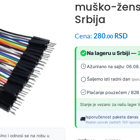
muško-žens
Srbija
Cena:
280
RSD
.00
Na lageru u Srbiji
—
Ažurirano na sajtu: 06.08
Šaljemo isti radni dan
(por
Plaćanje pouzećem / B2B
Stanje je vezano za našu lager l
Isporučenost paketa danas 
🚚
Realan uzorak zadnjih 100 isporuč
lno i odnosi se na robu u