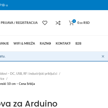
PIB-u
0
PRIJAVA / REGISTRACIJA
0
RSD
.00
VANJE
WIFI & MREŽA
RAZNO
KONTAKT
B2B
✕
stu.
blovi – DC, USB, RF i industrijski priključci
vice
nski 10 cm – Cena Srbija
ova za Arduino