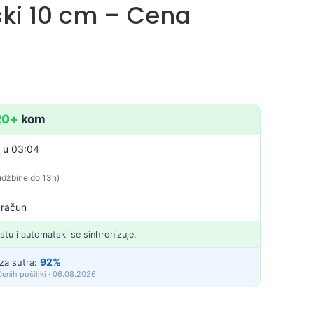
ki 10 cm – Cena
20+
kom
. u 03:04
udžbine do 13h)
 račun
istu i automatski se sinhronizuje.
92%
za sutra:
enih pošiljki · 06.08.2026