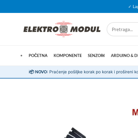
✓ La
POČETNA
KOMPONENTE
SENZORI
ARDUINO & D
ℹ️
📦 NOVO:
Praćenje pošiljke korak po korak i prošireni ko