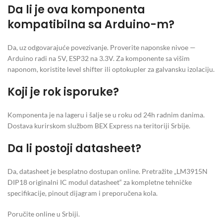
Da li je ova komponenta
kompatibilna sa Arduino-m?
Da, uz odgovarajuće povezivanje. Proverite naponske nivoe —
Arduino radi na 5V, ESP32 na 3.3V. Za komponente sa višim
naponom, koristite level shifter ili optokupler za galvansku izolaciju.
Koji je rok isporuke?
Komponenta je na lageru i šalje se u roku od 24h radnim danima.
Dostava kurirskom službom BEX Express na teritoriji Srbije.
Da li postoji datasheet?
Da, datasheet je besplatno dostupan online. Pretražite „LM3915N
DIP18 originalni IC modul datasheet“ za kompletne tehničke
specifikacije, pinout dijagram i preporučena kola.
Poručite online u Srbiji.