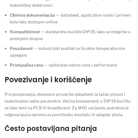
hobističkoj elektronici
Obimna dokumentacija
— datasheet, application notes i primeri
kola lako dostupni online
Kompatibilnost
— standardno kućište DIP18, lako se integriše u
postojeće dizajne
Pouzdanost
— industrijski kvalitet sa širokim temperaturnim
opsegom
Pristupačna cena
— optimalan odnos cene i performansi
Povezivanje i korišćenje
Pre povezivanja, obavezno proverite datasheet za tačan pinout i
maksimalne radne parametre. Većina komponenti u DIP18 kućištu
se lako lemi na PCB ili breadboard. Za SMD varijante, potrebna je
odgovarajuća oprema za površinsku montažu ili adapter ploča.
Često postavljana pitanja