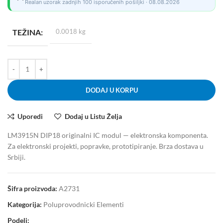
Realan uzorak zadnjih 100 isporučenih pošiljki · 08.08.2026
TEŽINA
0.0018 kg
DODAJ U KORPU
Uporedi
Dodaj u Listu Želja
LM3915N DIP18 originalni IC modul — elektronska komponenta.
Za elektronski projekti, popravke, prototipiranje. Brza dostava u
Srbiji.
Šifra proizvoda:
A2731
Kategorija:
Poluprovodnicki Elementi
Podeli: