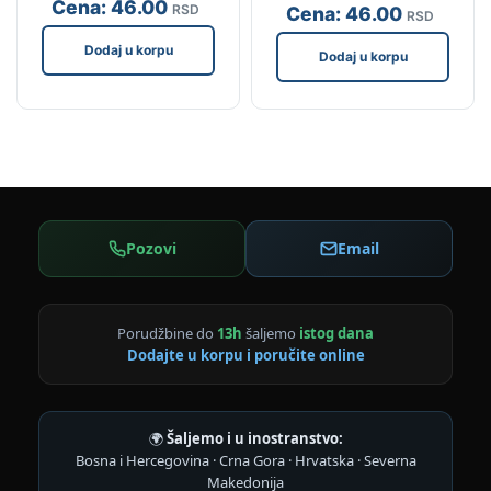
Cena:
46
.00
RSD
Cena:
46
.00
RSD
Dodaj u korpu
Dodaj u korpu
Pozovi
Email
Porudžbine do
13h
šaljemo
istog dana
Dodajte u korpu i poručite online
🌍
Šaljemo i u inostranstvo:
Bosna i Hercegovina · Crna Gora · Hrvatska · Severna
Makedonija