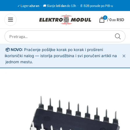
✓ Lager
ažuran
·
🚚 Slanje
isti dan
do 13h
·
📄 B2B ponude po PIB-u
0
/
0
RSD
.00
📦 NOVO:
Praćenje pošiljke korak po korak i prošireni
✕
ℹ️
korisnički nalog — istorija porudžbina i svi poručeni artikli na
jednom mestu.