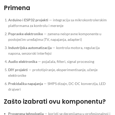
Primena
Arduino i ESP32 projekti
— integracija sa mikrokontrolerskim
platformama za kontrolu i merenje
Popravke elektronike
— zamena neispravne komponente u
postojećim uređajima (TV, napajanja, adapteri)
Industrijska automatizacija
— kontrola motora, regulacija
napona, senzorski interfejsi
Audio elektronika
— pojačala, filteri, signal processing
DIY projekti
— prototipiranje, eksperimentisanje, učenje
elektronike
Prekidačka napajanja
— SMPS dizajn, DC-DC konverzija, LED
drajveri
Zašto izabrati ovu komponentu?
Proverena tehnologija
— koristi se decenijama u profesionalnoj i