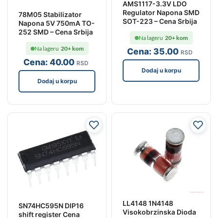
AMS1117-3.3V LDO
Regulator Napona SMD
78M05 Stabilizator
SOT-223 – Cena Srbija
Napona 5V 750mA TO-
252 SMD – Cena Srbija
Na lageru
20+ kom
Na lageru
20+ kom
Cena:
35
.00
RSD
Cena:
40
.00
RSD
Dodaj u korpu
Dodaj u korpu
LL4148 1N4148
SN74HC595N DIP16
Visokobrzinska Dioda
shift register Cena