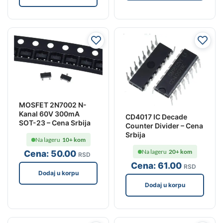
MOSFET 2N7002 N-
Kanal 60V 300mA
CD4017 IC Decade
SOT-23 – Cena Srbija
Counter Divider – Cena
Srbija
Na lageru
10+ kom
Na lageru
20+ kom
Cena:
50
.00
RSD
Cena:
61
.00
RSD
Dodaj u korpu
Dodaj u korpu