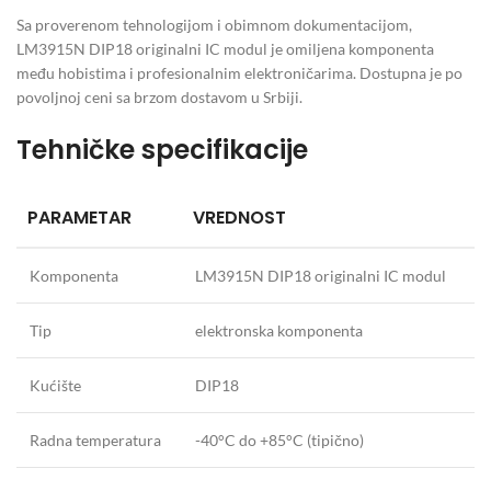
Sa proverenom tehnologijom i obimnom dokumentacijom,
LM3915N DIP18 originalni IC modul je omiljena komponenta
među hobistima i profesionalnim elektroničarima. Dostupna je po
povoljnoj ceni sa brzom dostavom u Srbiji.
Tehničke specifikacije
PARAMETAR
VREDNOST
Komponenta
LM3915N DIP18 originalni IC modul
Tip
elektronska komponenta
Kućište
DIP18
Radna temperatura
-40°C do +85°C (tipično)