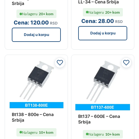
LL-34 – Cena Srbija
Srbija
Na lageru
20+ kom
Na lageru
20+ kom
Cena:
28
.00
RSD
Cena:
120
.00
RSD
Dodaj u korpu
Dodaj u korpu
Bt138 – 800e – Cena
Bt137 – 600E – Cena
Srbija
Srbija
Na lageru
10+ kom
Na lageru
10+ kom