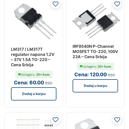
IRF9540N P-Channel
LM317 / LM317T
MOSFET TO-220, 100V
regulator napona 1.2V
23A – Cena Srbija
– 37V 1.5A TO-220 –
Cena Srbija
Na lageru
20+ kom
Cena:
120
.00
Na lageru
20+ kom
RSD
Cena:
60
.00
RSD
Dodaj u korpu
Dodaj u korpu