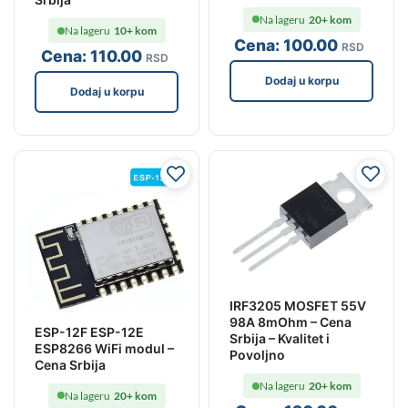
Na lageru
20+ kom
Na lageru
10+ kom
Cena:
100
.00
RSD
Cena:
110
.00
RSD
Dodaj u korpu
Dodaj u korpu
IRF3205 MOSFET 55V
98A 8mOhm – Cena
ESP-12F ESP-12E
Srbija – Kvalitet i
ESP8266 WiFi modul –
Povoljno
Cena Srbija
Na lageru
20+ kom
Na lageru
20+ kom