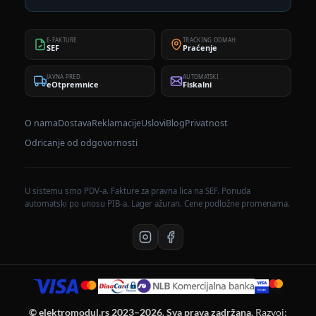
E-FAKTURE
TRACKING ODMAH
SEF
Praćenje
JAVNA PRED.
AUTOMATSKI
eOtpremnice
Fiskalni
O nama
Dostava
Reklamacije
Uslovi
Blog
Privatnost
Odricanje od odgovornosti
U sistemu smo PDV-a. Fakture za pravna lica na SEF. Ponuda
automatski po unosu PIB-a. Lager ažuran. Cene podložne promenama.
© elektromodul.rs 2023–2026. Sva prava zadržana.
Razvoj: