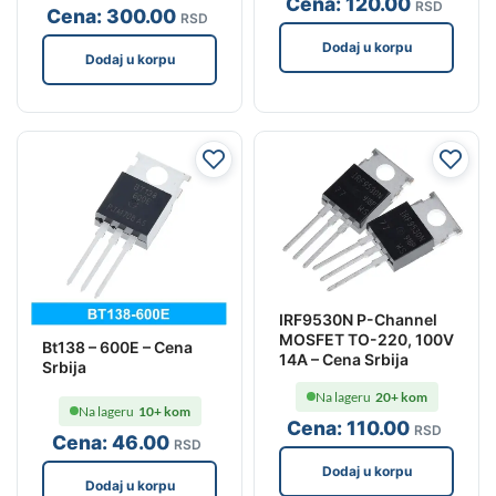
Cena:
120
.00
RSD
Cena:
300
.00
RSD
Dodaj u korpu
Dodaj u korpu
IRF9530N P-Channel
MOSFET TO-220, 100V
Bt138 – 600E – Cena
14A – Cena Srbija
Srbija
Na lageru
20+ kom
Na lageru
10+ kom
Cena:
110
.00
RSD
Cena:
46
.00
RSD
Dodaj u korpu
Dodaj u korpu