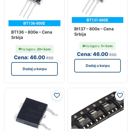
Bt137 – 800e – Cena
BT136 – 800e – Cena
Srbija
Srbija
Na lageru
5+ kom
Na lageru
20+ kom
Cena:
46
.00
RSD
Cena:
46
.00
RSD
Dodaj u korpu
Dodaj u korpu