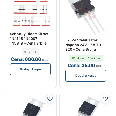
Schottky Diode Kit set
1N4148 1N4007
L7824 Stabilizator
1N5819 – Cena Srbija
Napona 24V 1.5A TO-
220 – Cena Srbija
Na upit
Na lageru
10+ kom
Cena:
600
.00
RSD
Cena:
35
.00
RSD
Dodaj u korpu
Dodaj u korpu