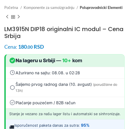
Početna
Komponente za samoizgradnju
Poluprovodnicki Elementi
LM3915N DIP18 originalni IC modul – Cena
Srbija
Cena:
180
RSD
.00
Na lageru u Srbiji
—
10+
kom
Ažurirano na sajtu: 08.08. u 02:28
Šaljemo prvog radnog dana (10. avgust)
(porudžbine do
13h)
Plaćanje pouzećem / B2B račun
Stanje je vezano za našu lager listu i automatski se sinhronizuje.
95%
Isporučenost paketa danas za sutra:
🚚