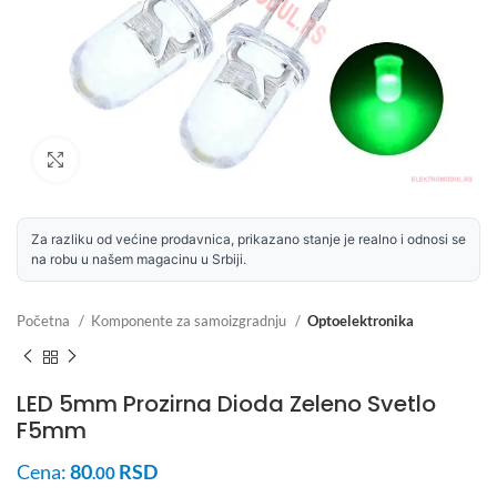
Uvećaj sliku
Za razliku od većine prodavnica, prikazano stanje je realno i odnosi se
na robu u našem magacinu u Srbiji.
Početna
Komponente za samoizgradnju
Optoelektronika
LED 5mm Prozirna Dioda Zeleno Svetlo
F5mm
Cena:
80
RSD
.00