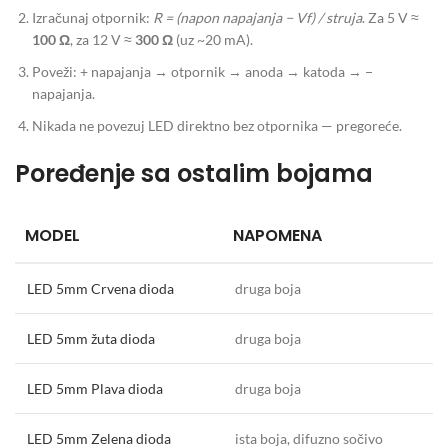
Izračunaj otpornik:
R = (napon napajanja − Vf) / struja
. Za 5 V ≈
100 Ω
, za 12 V ≈
300 Ω
(uz ~20 mA).
Poveži: + napajanja → otpornik → anoda → katoda → −
napajanja.
Nikada ne povezuj LED direktno bez otpornika — pregoreće.
Poređenje sa ostalim bojama
MODEL
NAPOMENA
LED 5mm Crvena dioda
druga boja
LED 5mm žuta dioda
druga boja
LED 5mm Plava dioda
druga boja
LED 5mm Zelena dioda
ista boja, difuzno sočivo