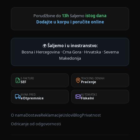
Porudžbine do
13h
šaljemo
istog dana
Dodajte u korpu i poručite online
🌍
Šaljemo i u inostranstvo:
Bosna i Hercegovina · Crna Gora · Hrvatska · Severna
Makedonija
E-FAKTURE
TRACKING ODMAH
SEF
Praćenje
JAVNA PRED.
AUTOMATSKI
eOtpremnice
Fiskalni
O nama
Dostava
Reklamacije
Uslovi
Blog
Privatnost
Odricanje od odgovornosti