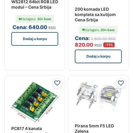
WS2812 64bit RGB LED
modul – Cena Srbija
200 komada LED
kompleta sa kutijom
Na lageru
10+ kom
Cena Srbija
Cena:
640
.00
RSD
Na lageru
20+ kom
Cena:
2,800
.00
RSD
Dodaj u korpu
820
.00
-71%
RSD
Dodaj u korpu
Pirana 5mm F5 LED
PC817 4 kanala
Zelena