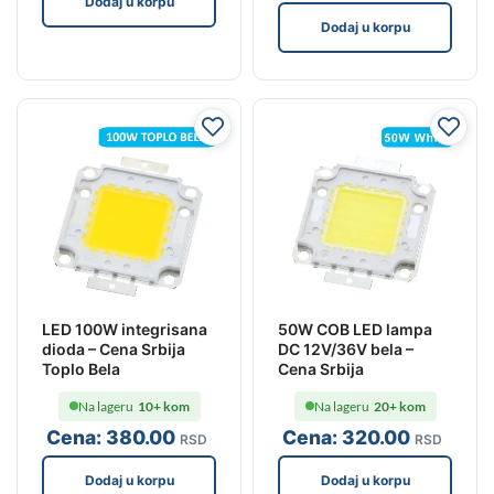
Dodaj u korpu
Dodaj u korpu
LED 100W integrisana
50W COB LED lampa
dioda – Cena Srbija
DC 12V/36V bela –
Toplo Bela
Cena Srbija
Na lageru
10+ kom
Na lageru
20+ kom
Cena:
380
.00
Cena:
320
.00
RSD
RSD
Dodaj u korpu
Dodaj u korpu