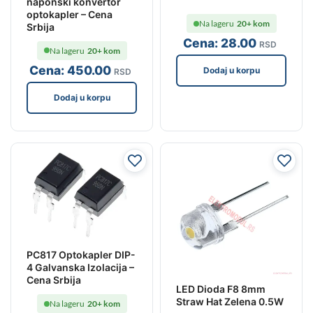
naponski konvertor
optokapler – Cena
Na lageru
20+ kom
Srbija
Cena:
28
.00
RSD
Na lageru
20+ kom
Cena:
450
.00
Dodaj u korpu
RSD
Dodaj u korpu
PC817 Optokapler DIP-
4 Galvanska Izolacija –
Cena Srbija
LED Dioda F8 8mm
Straw Hat Zelena 0.5W
Na lageru
20+ kom