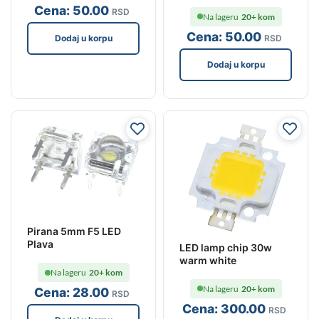
Cena:
50
.00
RSD
Na lageru
20+ kom
Cena:
50
.00
RSD
Dodaj u korpu
Dodaj u korpu
Pirana 5mm F5 LED
Plava
LED lamp chip 30w
warm white
Na lageru
20+ kom
Na lageru
20+ kom
Cena:
28
.00
RSD
Cena:
300
.00
RSD