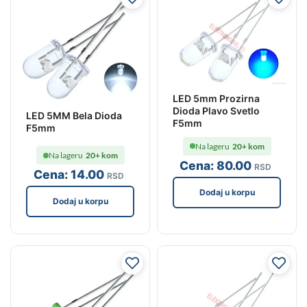
LED 5mm Prozirna
Dioda Plavo Svetlo
LED 5MM Bela Dioda
F5mm
F5mm
Na lageru
20+ kom
Na lageru
20+ kom
Cena:
80
.00
RSD
Cena:
14
.00
RSD
Dodaj u korpu
Dodaj u korpu