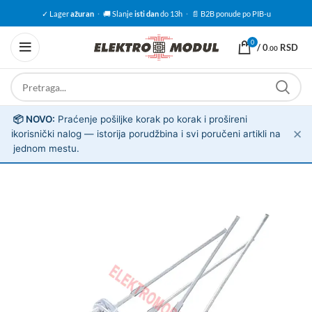
✓ Lager
ažuran
·
🚚 Slanje
isti dan
do 13h
·
📄 B2B ponude po PIB-u
0
/
0
RSD
.00
📦 NOVO:
Praćenje pošiljke korak po korak i prošireni
✕
ℹ️
korisnički nalog — istorija porudžbina i svi poručeni artikli na
jednom mestu.