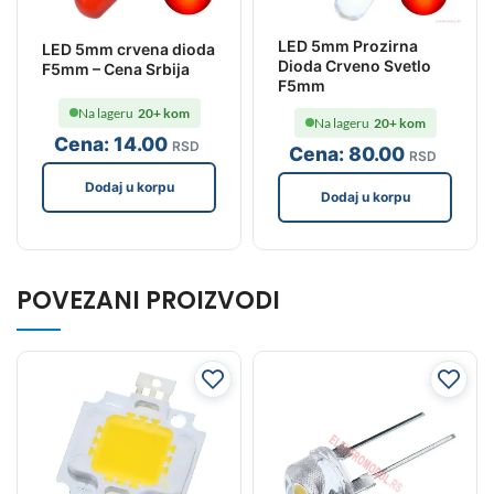
LED 5mm Prozirna
LED 5mm crvena dioda
Dioda Crveno Svetlo
F5mm – Cena Srbija
F5mm
Na lageru
20+ kom
Na lageru
20+ kom
Cena:
14
.00
RSD
Cena:
80
.00
RSD
Dodaj u korpu
Dodaj u korpu
POVEZANI PROIZVODI