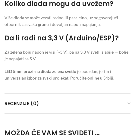
Koliko dioda mogu da uvežem?
Više dioda se može vezati redno ili paralelno, uz odgovarajući
otpornik za svaku granu i dovoljan napon napajanja.
Da li radi na 3,3 V (Arduino/ESP)?
Za zelena boju napon je viši (~3 V), pa na 3,3 V svetli slabije — bolje
je napajati sa 5 V.
LED 5mm prozirna dioda zelena svetlo
je pouzdan, jeftin i
univerzalan izbor za svaki projekat. Poručite online u Srbiji.
RECENZIJE (0)
MOŽDA ĆE VAM SE SVIDETI …