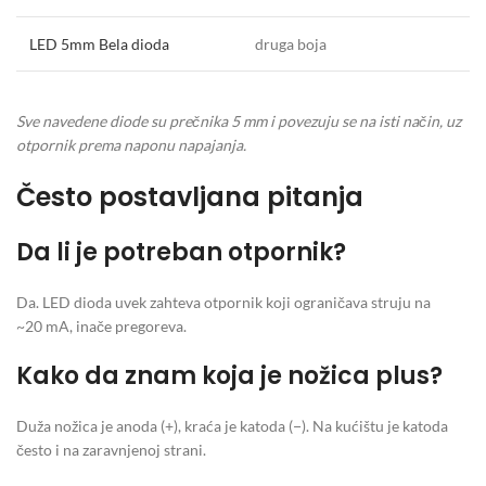
LED 5mm Bela dioda
druga boja
Sve navedene diode su prečnika 5 mm i povezuju se na isti način, uz
otpornik prema naponu napajanja.
Često postavljana pitanja
Da li je potreban otpornik?
Da. LED dioda uvek zahteva otpornik koji ograničava struju na
~20 mA, inače pregoreva.
Kako da znam koja je nožica plus?
Duža nožica je anoda (+), kraća je katoda (−). Na kućištu je katoda
često i na zaravnjenoj strani.