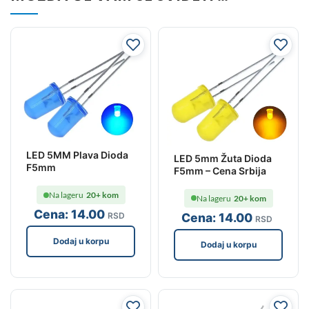
LED 5MM Plava Dioda
LED 5mm Žuta Dioda
F5mm
F5mm – Cena Srbija
Na lageru
20+ kom
Na lageru
20+ kom
Cena:
14
.00
Cena:
14
.00
RSD
RSD
Dodaj u korpu
Dodaj u korpu