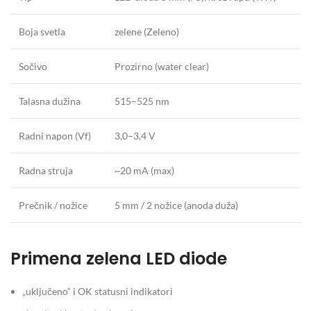
Boja svetla
zelene (Zeleno)
Sočivo
Prozirno (water clear)
Talasna dužina
515–525 nm
Radni napon (Vf)
3,0–3,4 V
Radna struja
~20 mA (max)
Prečnik / nožice
5 mm / 2 nožice (anoda duža)
Primena zelena LED diode
„uključeno“ i OK statusni indikatori