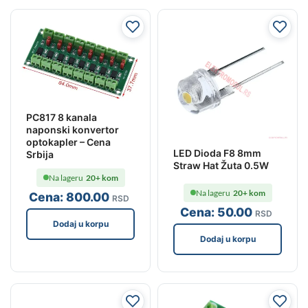
PC817 8 kanala
naponski konvertor
optokapler – Cena
LED Dioda F8 8mm
Srbija
Straw Hat Žuta 0.5W
Na lageru
20+ kom
Na lageru
20+ kom
Cena:
800
.00
RSD
Cena:
50
.00
RSD
Dodaj u korpu
Dodaj u korpu