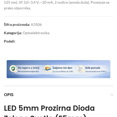
525 nm), Vf 3,0–3,4 V, ~20 mA, 2 nožice (anoda duža). Povezuje se
preko otpornika.
Šifra proizvoda:
A3506
Kategorija:
Optoelektronika
Podeli:
OPIS
LED 5mm Prozirna Dioda