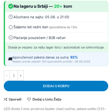
Na lageru u Srbiji
—
20+
kom
Ažurirano na sajtu: 05.08. u 21:00
Šaljemo isti radni dan
(porudžbine do 13h)
Plaćanje pouzećem / B2B račun
Stanje je vezano za našu lager listu i automatski se sinhronizuje.
92%
Isporučenost paketa danas za sutra:
🚚
Realan uzorak zadnjih 100 isporučenih pošiljki · 06.08.2026
DODAJ U KORPU
Uporedi
Dodaj u Listu Želja
LED dioda 5 mm, prozirno (water clear) sočivo, zelene svetlo (515–