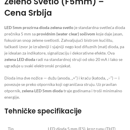
Zeleno Svetlo (F5mm) –
Cena Srbija
LED 5mm prozirna dioda zelena svetlo
je standardna svetleća dioda
prečnika 5 mm sa
providnim (water clear) sočivom
koje daje jasan,
fokusiran snop zelene svetlosti. Zahvaljujući bistrom kućištu,
tačkasti izvor je izraženiji i sjajniji nego kod difuznih (mat) dioda, pa
je idealan za indikatore, signalizaciju i dekorativne efekte. Ova
zelena LED dioda
radi na standardnoj struji od oko 20 mA i lako se
ugrađuje u svaki elektronski projekat.
Dioda ima dve nožice — dužu (anoda, „+“) i kraću (katoda, „−“) — i
povezuje se preko otpornika koji ograničava struju. Uz pravilan
otpornik,
zelena LED 5mm dioda
traje godinama i troši minimalno
energije.
Tehničke specifikacije
Tip
LED dioda 5 mm (F5), kroz rupu (THT)