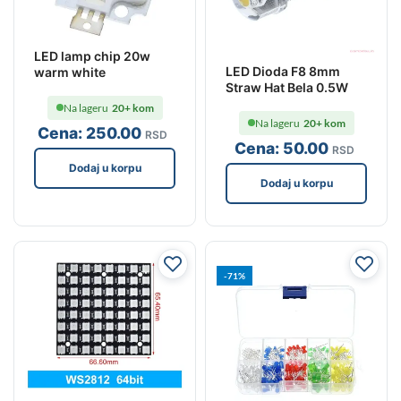
LED lamp chip 20w
LED Dioda F8 8mm
warm white
Straw Hat Bela 0.5W
Na lageru
20+ kom
Na lageru
20+ kom
Cena:
250
.00
RSD
Cena:
50
.00
RSD
Dodaj u korpu
Dodaj u korpu
-71%