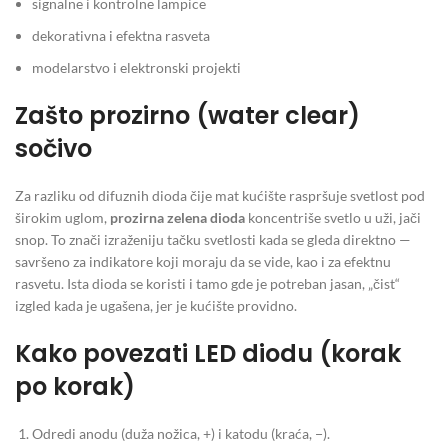
signalne i kontrolne lampice
dekorativna i efektna rasveta
modelarstvo i elektronski projekti
Zašto prozirno (water clear)
sočivo
Za razliku od difuznih dioda čije mat kućište raspršuje svetlost pod
širokim uglom,
prozirna zelena dioda
koncentriše svetlo u uži, jači
snop. To znači izraženiju tačku svetlosti kada se gleda direktno —
savršeno za indikatore koji moraju da se vide, kao i za efektnu
rasvetu. Ista dioda se koristi i tamo gde je potreban jasan, „čist“
izgled kada je ugašena, jer je kućište providno.
Kako povezati LED diodu (korak
po korak)
Odredi anodu (duža nožica, +) i katodu (kraća, −).