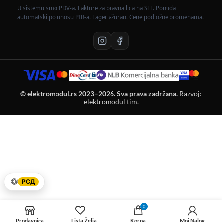
U sistemu smo PDV-a. Fakture za pravna lica na SEF. Ponuda
automatski po unosu PIB-a. Lager ažuran. Cene podložne promenama.
© elektromodul.rs 2023–2026. Sva prava zadržana.
Razvoj:
elektromodul tim.
💱
РСД
0
Prodavnica
Lista Želja
Korpa
Moj Nalog