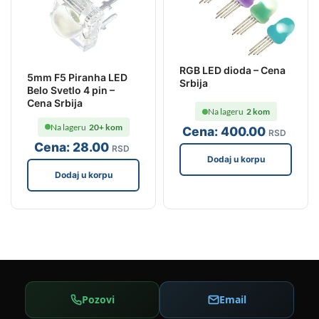
RGB LED dioda – Cena
5mm F5 Piranha LED
Srbija
Belo Svetlo 4 pin –
Cena Srbija
Na lageru
2 kom
Na lageru
20+ kom
Cena:
400
.00
RSD
Cena:
28
.00
RSD
Dodaj u korpu
Dodaj u korpu
Pozovi
Email