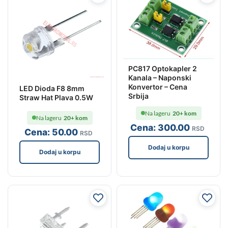
PC817 Optokapler 2
Kanala – Naponski
Konvertor – Cena
LED Dioda F8 8mm
Srbija
Straw Hat Plava 0.5W
Na lageru
20+ kom
Na lageru
20+ kom
Cena:
300
.00
RSD
Cena:
50
.00
RSD
Dodaj u korpu
Dodaj u korpu