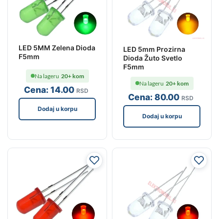
LED 5MM Zelena Dioda
LED 5mm Prozirna
F5mm
Dioda Žuto Svetlo
F5mm
Na lageru
20+ kom
Na lageru
20+ kom
Cena:
14
.00
RSD
Cena:
80
.00
RSD
Dodaj u korpu
Dodaj u korpu