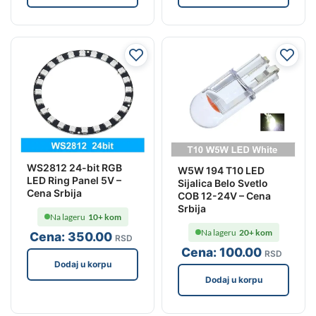
WS2812 24-bit RGB
W5W 194 T10 LED
LED Ring Panel 5V –
Sijalica Belo Svetlo
Cena Srbija
COB 12-24V – Cena
Srbija
Na lageru
10+ kom
Na lageru
20+ kom
Cena:
350
.00
RSD
Cena:
100
.00
RSD
Dodaj u korpu
Dodaj u korpu