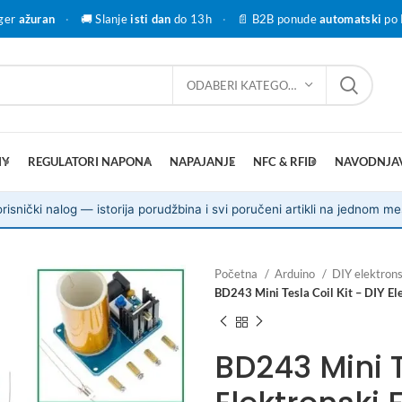
ger
ažuran
·
🚚 Slanje
isti dan
do 13h
·
📄 B2B ponude
automatski
po 
ODABERI KATEGORIJU
IY
REGULATORI NAPONA
NAPAJANJE
NFC & RFID
NAVODNJA
risnički nalog — istorija porudžbina i svi poručeni artikli na jednom me
Početna
Arduino
DIY elektrons
BD243 Mini Tesla Coil Kit – DIY El
BD243 Mini T