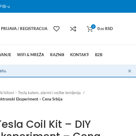
PIB-u
0
PRIJAVA / REGISTRACIJA
0
RSD
.00
VANJE
WIFI & MREŽA
RAZNO
KONTAKT
B2B
✕
stu.
ki kitovi – Tesla kalem, alarmi i vežbe lemljenja
ektronski Eksperiment – Cena Srbija
esla Coil Kit – DIY