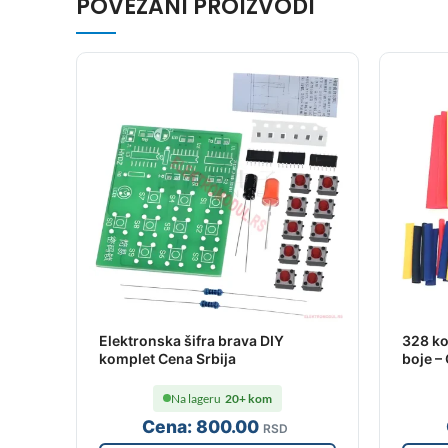
POVEZANI PROIZVODI
Elektronska šifra brava DIY
328 ko
komplet Cena Srbija
boje –
Na lageru
20+ kom
Cena:
800
.00
RSD