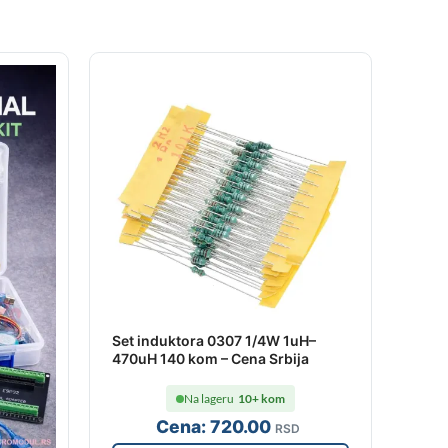
Set induktora 0307 1/4W 1uH–
470uH 140 kom – Cena Srbija
Na lageru
10+ kom
Cena:
720
.00
RSD