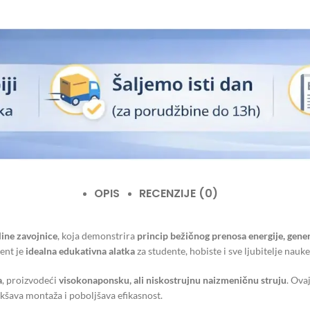
OPIS
RECENZIJE (0)
line zavojnice
, koja demonstrira
princip bežičnog prenosa energije, gene
ent je
idealna edukativna alatka
za studente, hobiste i sve ljubitelje nauke
a
, proizvodeći
visokonaponsku, ali niskostrujnu naizmeničnu struju
. Ova
lakšava montaža i poboljšava efikasnost.