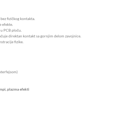
bez fizičkog kontakta.
 efekte.
 u PCB ploču.
ručuje direktan kontakt sa gornjim delom zavojnice.
tracije fizike.
terfejsom)
mpi, plazma efekti