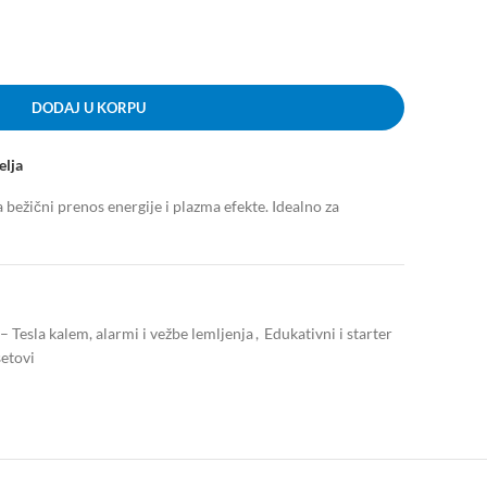
DODAJ U KORPU
elja
 bežični prenos energije i plazma efekte. Idealno za
 – Tesla kalem, alarmi i vežbe lemljenja
,
Edukativni i starter
setovi