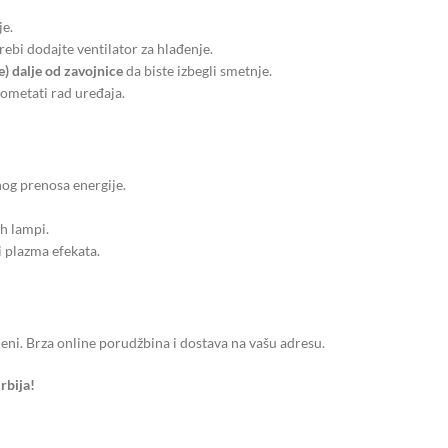
je.
ebi dodajte ventilator za hlađenje.
) dalje od zavojnice
da biste izbegli smetnje.
 ometati rad uređaja.
og prenosa energije.
h lampi.
i plazma efekata.
ceni. Brza online porudžbina i dostava na vašu adresu.
rbija!