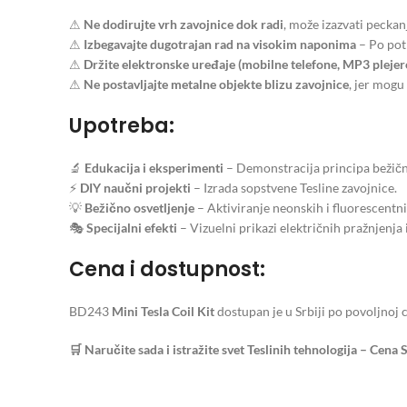
⚠
Ne dodirujte vrh zavojnice dok radi
, može izazvati peckan
⚠
Izbegavajte dugotrajan rad na visokim naponima
– Po potr
⚠
Držite elektronske uređaje (mobilne telefone, MP3 plejere
⚠
Ne postavljajte metalne objekte blizu zavojnice
, jer mogu
Upotreba:
🔬
Edukacija i eksperimenti
– Demonstracija principa bežičn
⚡
DIY naučni projekti
– Izrada sopstvene Tesline zavojnice.
💡
Bežično osvetljenje
– Aktiviranje neonskih i fluorescentni
🎭
Specijalni efekti
– Vizuelni prikazi električnih pražnjenja 
Cena i dostupnost:
BD243
Mini Tesla Coil Kit
dostupan je u Srbiji po povoljnoj 
🛒 Naručite sada i istražite svet Teslinih tehnologija – Cena S