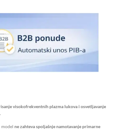
risanje visokofrekventnih plazma lukova i osvetljavanje
.
j model
ne zahteva spoljašnje namotavanje primarne