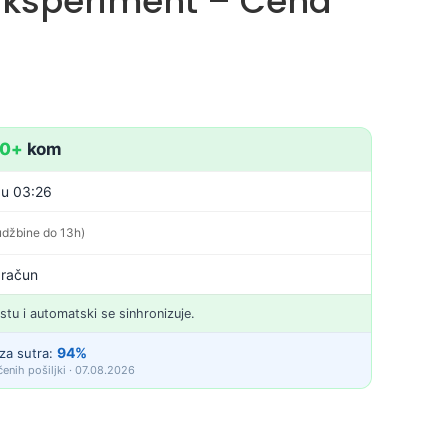
 Eksperiment – Cena
10+
kom
 u 03:26
udžbine do 13h)
 račun
istu i automatski se sinhronizuje.
94%
za sutra:
enih pošiljki · 07.08.2026