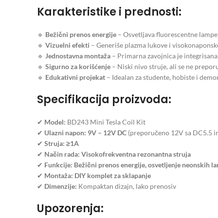
Karakteristike i prednosti:
🔹
Bežični prenos energije
– Osvetljava fluorescentne lampe 
🔹
Vizuelni efekti
– Generiše plazma lukove i visokonaponske
🔹
Jednostavna montaža
– Primarna zavojnica je integrisana
🔹
Sigurno za korišćenje
– Niski nivo struje, ali se ne prepo
🔹
Edukativni projekat
– Idealan za studente, hobiste i demons
Specifikacija proizvoda:
✔
Model:
BD243 Mini Tesla Coil Kit
✔
Ulazni napon:
9V – 12V DC
(preporučeno 12V sa DC5.5 in
✔
Struja:
≥1A
✔
Način rada:
Visokofrekventna rezonantna struja
✔
Funkcije:
Bežični prenos energije, osvetljenje neonskih la
✔
Montaža:
DIY komplet za sklapanje
✔
Dimenzije:
Kompaktan dizajn, lako prenosiv
Upozorenja: