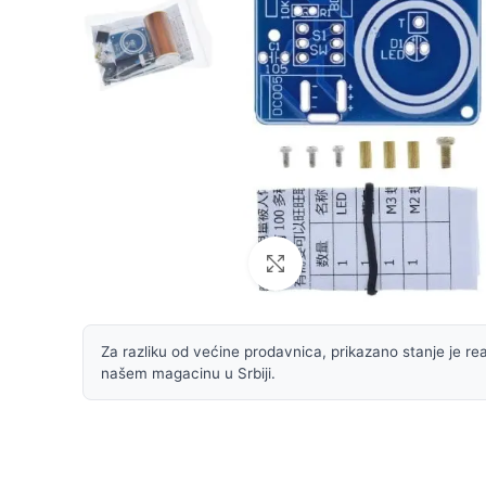
Uvećaj sliku
Za razliku od većine prodavnica, prikazano stanje je rea
našem magacinu u Srbiji.