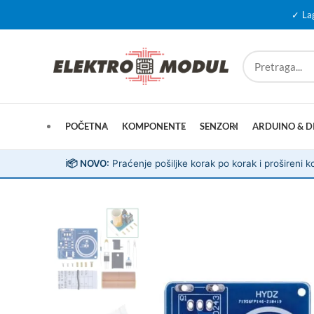
✓ La
POČETNA
KOMPONENTE
SENZORI
ARDUINO & D
ℹ️
📦 NOVO:
Praćenje pošiljke korak po korak i prošireni ko