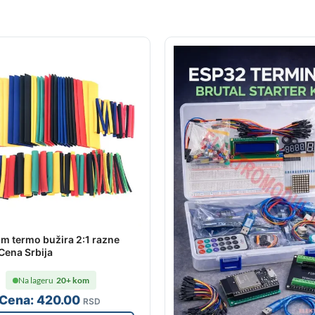
m termo bužira 2:1 razne
 Cena Srbija
Na lageru
20+ kom
Cena:
420
.00
RSD