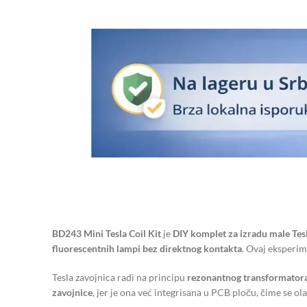
BD243 Mini Tesla Coil Kit
je
DIY komplet za izradu male Tes
fluorescentnih lampi bez direktnog kontakta
. Ovaj eksperim
Tesla zavojnica radi na principu
rezonantnog transformator
zavojnice
, jer je ona već integrisana u PCB ploču, čime se o