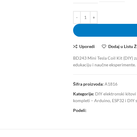
Uporedi
Dodaj u Listu Ž
BD243 Mini Tesla Coil Kit (DIY) za
edukaciju i naučne eksperimente.
Šifra proizvoda:
A1816
Kategorije:
DIY elektronski kitovi
kompleti – Arduino, ESP32 i DIY 
Podeli: