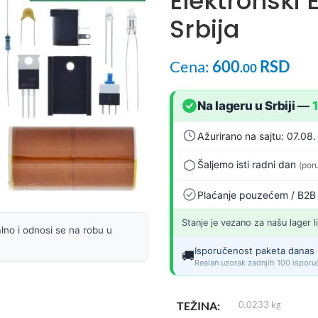
Elektronski
Srbija
Cena:
600
RSD
.00
Na lageru u Srbiji
—
Ažurirano na sajtu: 07.08.
Šaljemo isti radni dan
(por
Plaćanje pouzećem / B2B
Stanje je vezano za našu lager l
lno i odnosi se na robu u
Isporučenost paketa danas 
🚚
Realan uzorak zadnjih 100 isporuč
TEŽINA
0.0233 kg