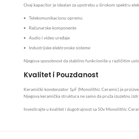
Ovaj kapacitor je idealan za upotrebu u širokom spektru elek
Telekomunikacionu opremu
Računarske komponente
Audio i video uređaje
Industrijske elektronske sisteme
Njegova sposobnost da stabilno funkcioniše u različitim uslo
Kvalitet i Pouzdanost
Keramički kondenzator 1µF (Monolithic Ceramic) je proizved
Njegova keramička struktura ne samo da pruža izuzetnu izdržl
Investirajte u kvalitet i dugotrajnost sa 50v Monolithic Cer