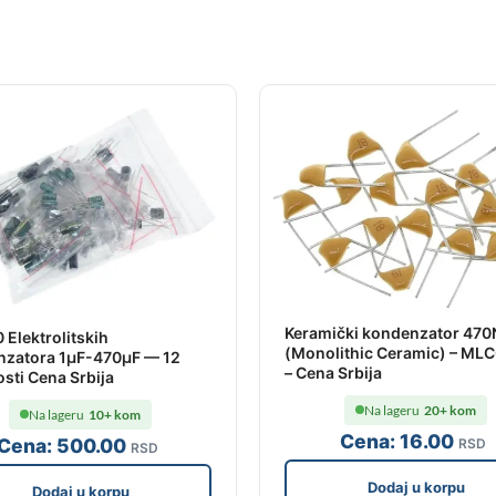
Keramički kondenzator 470
 Elektrolitskih
(Monolithic Ceramic) – ML
nzatora 1µF-470µF — 12
– Cena Srbija
sti Cena Srbija
Na lageru
20+ kom
Na lageru
10+ kom
Cena:
16
.00
Cena:
500
.00
RSD
RSD
Dodaj u korpu
Dodaj u korpu