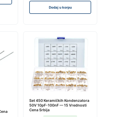
Dodaj u korpu
Set 450 Keramičkih Kondenzatora
50V 10pF-100nF — 15 Vrednosti
Cena Srbija
 Cena