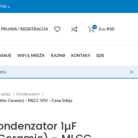
PIB-u
0
PRIJAVA / REGISTRACIJA
0
RSD
.00
VANJE
WIFI & MREŽA
RAZNO
KONTAKT
B2B
✕
stu.
radnju
Kondenzatori
thic Ceramic) – MLCC 50V – Cena Srbija
ondenzator 1µF