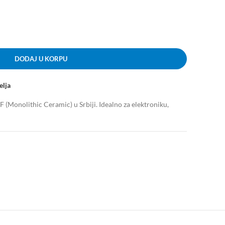
DODAJ U KORPU
elja
(Monolithic Ceramic) u Srbiji. Idealno za elektroniku,