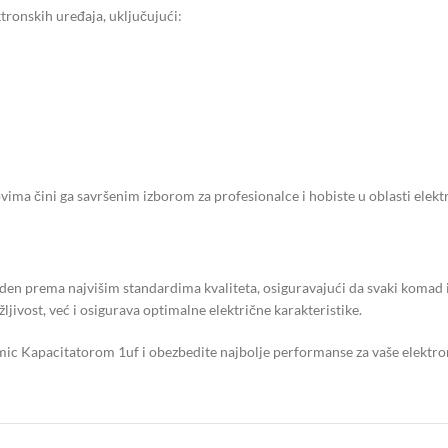
tronskih uređaja, uključujući:
vima čini ga savršenim izborom za profesionalce i hobiste u oblasti elekt
en prema najvišim standardima kvaliteta, osiguravajući da svaki komad 
jivost, već i osigurava optimalne električne karakteristike.
amic Kapacitatorom 1uf i obezbedite najbolje performanse za vaše elektro