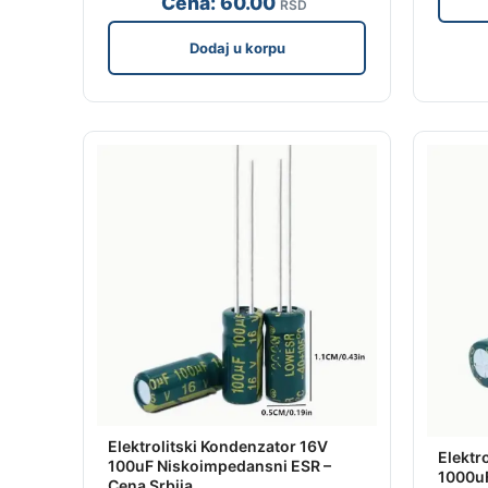
Cena:
60
.00
RSD
Dodaj u korpu
Elektrolitski Kondenzator 16V
Elektr
100uF Niskoimpedansni ESR –
1000uF
Cena Srbija