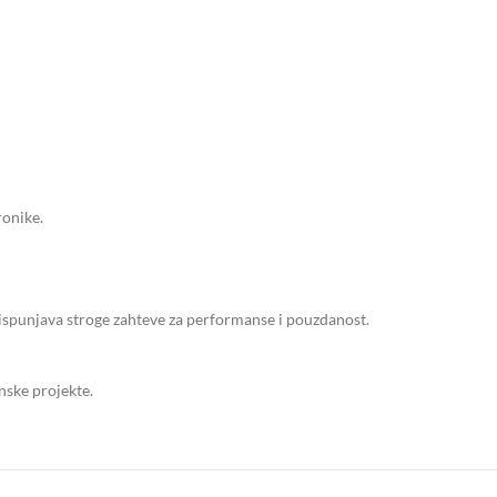
ronike.
ispunjava stroge zahteve za performanse i pouzdanost.
nske projekte.