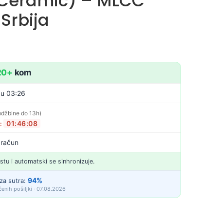
 Ceramic) – MLCC
Srbija
20+
kom
 u 03:26
udžbine do 13h)
01:46:07
o:
 račun
istu i automatski se sinhronizuje.
94%
za sutra:
enih pošiljki · 07.08.2026