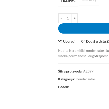
TEŽINA
Uporedi
Dodaj u Listu Ž
Kupite Keramički kondenzator 1µF 
visoka pouzdanost i dugotrajnost.
Šifra proizvoda:
A2397
Kategorija:
Kondenzatori
Podeli: