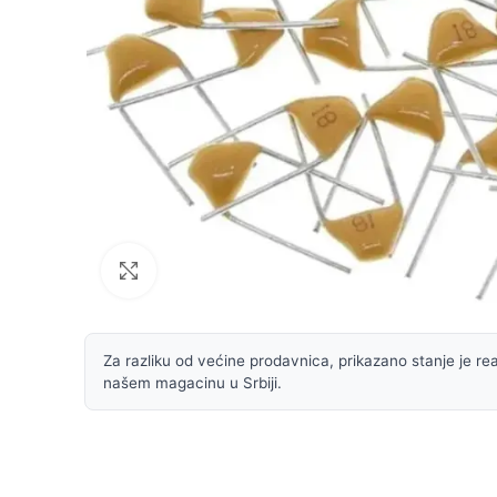
Uvećaj sliku
Za razliku od većine prodavnica, prikazano stanje je rea
našem magacinu u Srbiji.