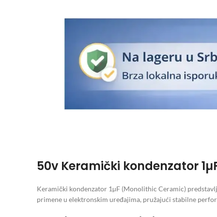
50v Keramički kondenzator 1µF
Keramički kondenzator 1µF (Monolithic Ceramic) predstavlja 
primene u elektronskim uređajima, pružajući stabilne perfor