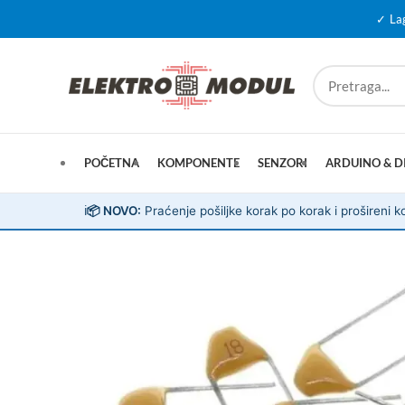
✓ La
POČETNA
KOMPONENTE
SENZORI
ARDUINO & D
ℹ️
📦 NOVO:
Praćenje pošiljke korak po korak i prošireni ko