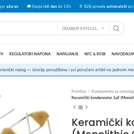
ger
ažuran
·
🚚 Slanje
isti dan
do 13h
·
📄 B2B ponude
automatski
po 
ODABERI KATEGORIJU
IY
REGULATORI NAPONA
NAPAJANJE
NFC & RFID
NAVODNJA
risnički nalog — istorija porudžbina i svi poručeni artikli na jednom me
Početna
Komponente za samoizg
Keramički kondenzator 1µF (Monoli
Keramički k