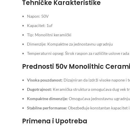
Tehničke Karakteristike
Napon: 50V
Kapacitet: 1uf
Tip: Monolitni keramički
Dimenzije: Kompaktne za jednostavnu ugradnju
Temperaturni opseg: Širok raspon za različite uslove rada
Prednosti 50v Monolithic Ceram
Visoka pouzdanost:
Dizajniran da izdrži visoke napone i
Dugotrajnost:
Keramička struktura omogućava dug vek tr
Kompaktne dimenzije:
Omogućava jednostavnu ugradnju u 
Stabilne performanse:
Obezbeđuje konstantan kapacitet i 
Primena i Upotreba