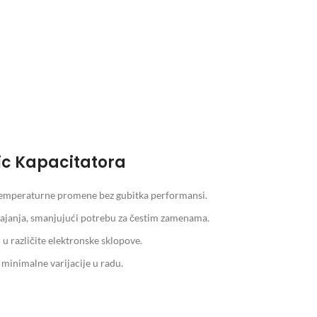
ic Kapacitatora
 temperaturne promene bez gubitka performansi.
ajanja, smanjujući potrebu za čestim zamenama.
različite elektronske sklopove.
minimalne varijacije u radu.