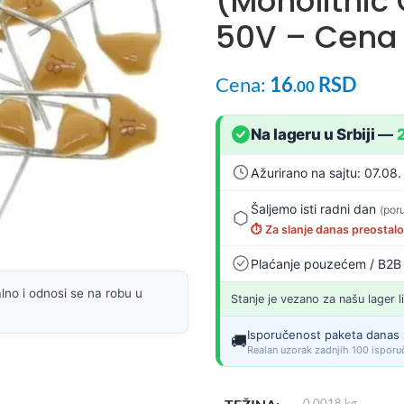
(Monolithic
50V – Cena 
Cena:
16
RSD
.00
Na lageru u Srbiji
—
Ažurirano na sajtu: 07.08.
Šaljemo isti radni dan
(por
⏱️ Za slanje danas preostal
Plaćanje pouzećem / B2B
lno i odnosi se na robu u
Stanje je vezano za našu lager l
Isporučenost paketa danas 
🚚
Realan uzorak zadnjih 100 isporuč
0.0018 kg