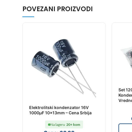
POVEZANI PROIZVODI
Set 120
Konde
Vredno
Elektrolitski kondenzator 16V
1000µF 10×13mm – Cena Srbija
Na lageru
20+ kom