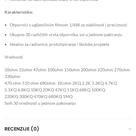
Karakteristike:
Otpornici s ugljeničnim filmom 1/6W za stabilnost i preciznost
Ukupno 30 različitih vrsta otpornika, svi u jednom pakiranju
Idealno za radionice, prototipiranje i školske projekte
Vrednosti
10ohm 22ohm 47ohm 100ohm 150ohm 200ohm 220ohm 270ohm
330ohm
470 ohm 510 ohm 680ohm 1Kohm 2KQ 2.2K 3.3KQ 4.7KQ
5.1KQ 6.8KQ 10KQ 20KQ 47KQ 51KQ 68KQ 100KQ
220KQ 300KQ 470KQ 680KQ 1MQ
Svih 30 vrednosti u jednom pakovanju
RECENZIJE (0)