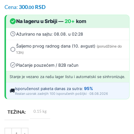
Cena:
300
RSD
.00
Na lageru u Srbiji
—
20+
kom
Ažurirano na sajtu: 08.08. u 02:28
Šaljemo prvog radnog dana (10. avgust)
(porudžbine do
13h)
Plaćanje pouzećem / B2B račun
Stanje je vezano za našu lager listu i automatski se sinhronizuje.
95%
Isporučenost paketa danas za sutra:
🚚
Realan uzorak zadnjih 100 isporučenih pošiljki · 08.08.2026
TEŽINA
0.15 kg