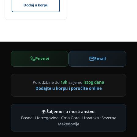
Dodaj u korpu
Pozovi
Email
Porudžbine do
13h
šaljemo
istog dana
Dodajte u korpu i poručite online
🌍
Šaljemo i u inostranstvo:
Bosna i Hercegovina · Crna Gora · Hrvatska · Severna
Makedonija