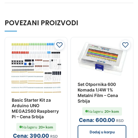
POVEZANI PROIZVODI
Set Otpornika 600
Komada 1/4W 1%
Metalni Film – Cena
Basic Starter Kit za
Srbija
Arduino UNO
MEGA2560 Raspberry
Na lageru
20+ kom
Pi – Cena Srbija
Cena:
600
.00
RSD
Na lageru
20+ kom
Dodaj u korpu
Cena:
390
.00
RSD