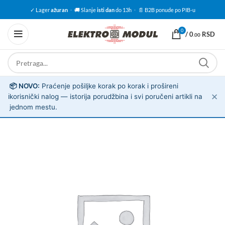
✓ Lager
ažuran
·
🚚 Slanje
isti dan
do 13h
·
📄 B2B ponude po PIB-u
0
/
0
RSD
.00
📦 NOVO:
Praćenje pošiljke korak po korak i prošireni
✕
ℹ️
korisnički nalog — istorija porudžbina i svi poručeni artikli na
jednom mestu.