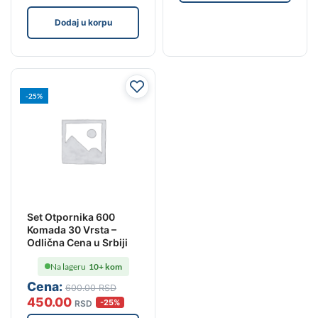
Dodaj u korpu
-25%
Set Otpornika 600
Komada 30 Vrsta –
Odlična Cena u Srbiji
Na lageru
10+ kom
Cena:
600
.00
RSD
450
.00
-25%
RSD