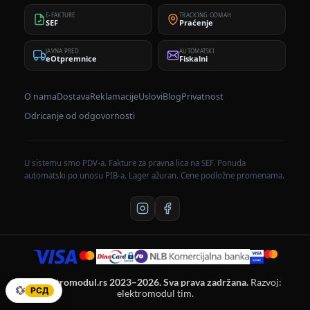
E-FAKTURE
TRACKING ODMAH
SEF
Praćenje
JAVNA PRED.
AUTOMATSKI
eOtpremnice
Fiskalni
O nama
Dostava
Reklamacije
Uslovi
Blog
Privatnost
Odricanje od odgovornosti
U sistemu smo PDV-a. Fakture za pravna lica na SEF. Ponuda
automatski po unosu PIB-a. Lager ažuran. Cene podložne promenama.
© elektromodul.rs 2023–2026. Sva prava zadržana.
Razvoj:
💱
РСД
elektromodul tim.