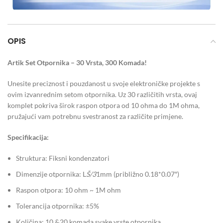
OPIS
Artik Set Otpornika – 30 Vrsta, 300 Komada!
Unesite preciznost i pouzdanost u svoje elektroničke projekte s
ovim izvanrednim setom otpornika. Uz 30 različitih vrsta, ovaj
komplet pokriva širok raspon otpora od 10 ohma do 1M ohma,
pružajući vam potrebnu svestranost za različite primjene.
Specifikacija:
Struktura: Fiksni kondenzatori
Dimenzije otpornika: L
Š/3
1mm (približno 0.18*0.07″)
Raspon otpora: 10 ohm ~ 1M ohm
Tolerancija otpornika: ±5%
Količina: 10 &20 komada svake vrste otpornika