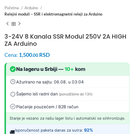
Početna
Arduino
Relejni moduli – SSR i elektromagnetni releji za Arduino
3-24V 8 Kanala SSR Modul 250V 2A HIGH
ZA Arduino
Cena:
1,500
RSD
.00
Na lageru u Srbiji
—
10+
kom
Ažurirano na sajtu: 06.08. u 03:04
Šaljemo isti radni dan
(porudžbine do 13h)
Plaćanje pouzećem / B2B račun
Stanje je vezano za našu lager listu i automatski se sinhronizuje.
92%
Isporučenost paketa danas za sutra:
🚚