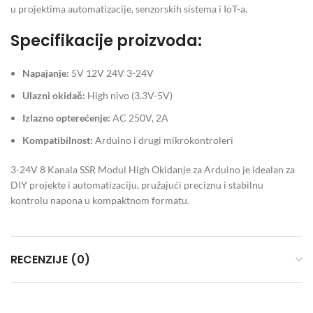
u projektima automatizacije, senzorskih sistema i IoT-a.
Specifikacije proizvoda:
Napajanje:
5V 12V 24V 3-24V
Ulazni okidač:
High nivo (3.3V-5V)
Izlazno opterećenje:
AC 250V, 2A
Kompatibilnost:
Arduino i drugi mikrokontroleri
3-24V 8 Kanala SSR Modul High Okidanje za Arduino je idealan za
DIY projekte i automatizaciju, pružajući preciznu i stabilnu
kontrolu napona u kompaktnom formatu.
RECENZIJE (0)