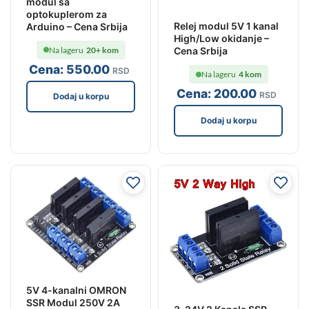
modul sa
optokuplerom za
Relej modul 5V 1 kanal
Arduino – Cena Srbija
High/Low okidanje –
Na lageru
20+ kom
Cena Srbija
Cena:
550
.00
RSD
Na lageru
4 kom
Cena:
200
.00
RSD
Dodaj u korpu
Dodaj u korpu
5V 4-kanalni OMRON
SSR Modul 250V 2A