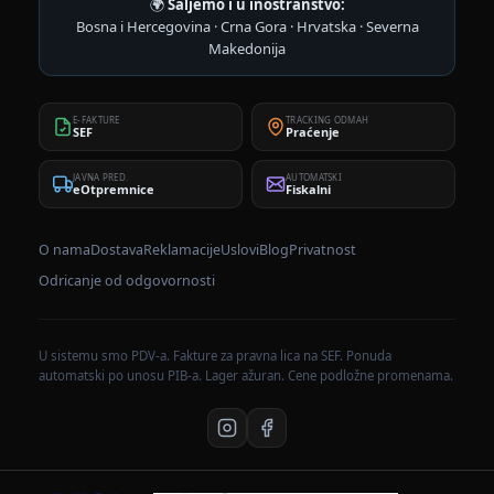
🌍
Šaljemo i u inostranstvo:
Bosna i Hercegovina · Crna Gora · Hrvatska · Severna
Makedonija
E-FAKTURE
TRACKING ODMAH
SEF
Praćenje
JAVNA PRED.
AUTOMATSKI
eOtpremnice
Fiskalni
O nama
Dostava
Reklamacije
Uslovi
Blog
Privatnost
Odricanje od odgovornosti
U sistemu smo PDV-a. Fakture za pravna lica na SEF. Ponuda
automatski po unosu PIB-a. Lager ažuran. Cene podložne promenama.