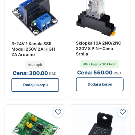
Sklopka 10A 2NO/2NC
3-24V 1 Kanala SSR
220V 8 PIN – Cena
Modul 250V 2A HIGH
Srbija
ZA Arduino
Na lageru
20+ kom
Na upit
Cena:
550
.00
Cena:
300
.00
RSD
RSD
Dodaj u korpu
Dodaj u korpu