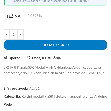
Realan uzorak zadnjih 100 isporučenih pošiljki · 06.08.2026
TEŽINA
0.0893 kg
DODAJ U KORPU
Uporedi
Dodaj u Listu Želja
3-24V 8 Kanala SSR Modul High Okidanje za Arduino, podržava
opterećenje do 250V/2A, idealan za Arduino projekte. Cena Srbija.
Šifra proizvoda:
A2751
Kategorija:
Relejni moduli – SSR i elektromagnetni releji za Arduino
Podeli: