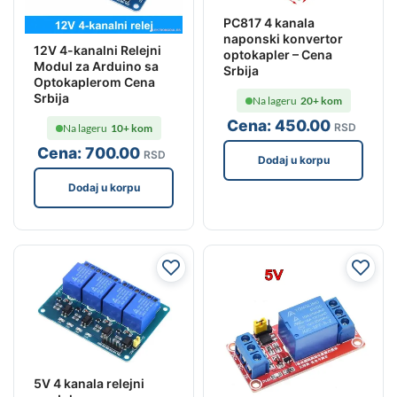
PC817 4 kanala
naponski konvertor
12V 4-kanalni Relejni
optokapler – Cena
Modul za Arduino sa
Srbija
Optokaplerom Cena
Srbija
Na lageru
20+ kom
Cena:
450
.00
RSD
Na lageru
10+ kom
Cena:
700
.00
RSD
Dodaj u korpu
Dodaj u korpu
5V 4 kanala relejni