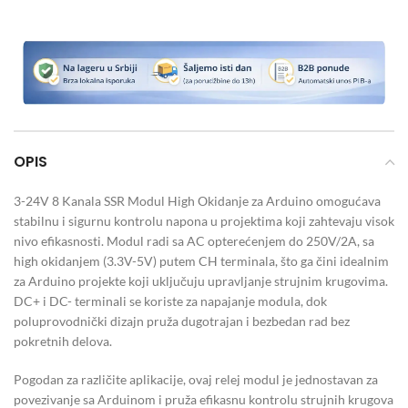
OPIS
3-24V 8 Kanala SSR Modul High Okidanje za Arduino omogućava
stabilnu i sigurnu kontrolu napona u projektima koji zahtevaju visok
nivo efikasnosti. Modul radi sa AC opterećenjem do 250V/2A, sa
high okidanjem (3.3V-5V) putem CH terminala, što ga čini idealnim
za Arduino projekte koji uključuju upravljanje strujnim krugovima.
DC+ i DC- terminali se koriste za napajanje modula, dok
poluprovodnički dizajn pruža dugotrajan i bezbedan rad bez
pokretnih delova.
Pogodan za različite aplikacije, ovaj relej modul je jednostavan za
povezivanje sa Arduinom i pruža efikasnu kontrolu strujnih krugova