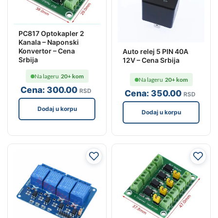
PC817 Optokapler 2
Kanala – Naponski
Konvertor – Cena
Auto relej 5 PIN 40A
Srbija
12V – Cena Srbija
Na lageru
20+ kom
Na lageru
20+ kom
Cena:
300
.00
RSD
Cena:
350
.00
RSD
Dodaj u korpu
Dodaj u korpu