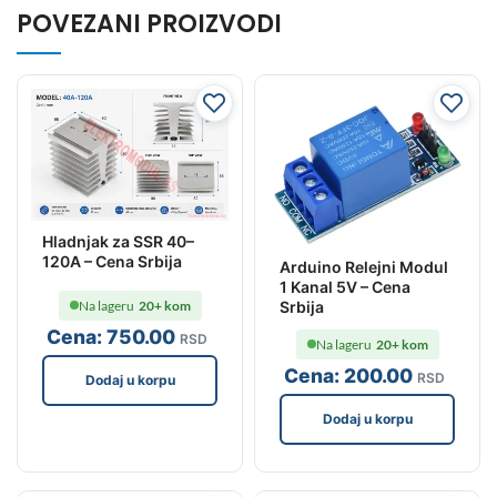
POVEZANI PROIZVODI
Hladnjak za SSR 40–
120A – Cena Srbija
Arduino Relejni Modul
1 Kanal 5V – Cena
Na lageru
20+ kom
Srbija
Cena:
750
.00
RSD
Na lageru
20+ kom
Cena:
200
.00
RSD
Dodaj u korpu
Dodaj u korpu