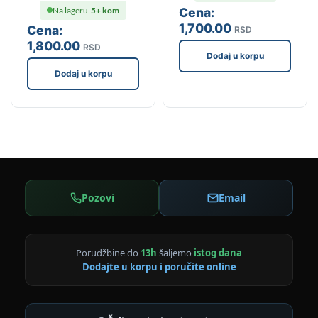
Na lageru
5+ kom
Cena:
1,700
.00
Cena:
RSD
1,800
.00
RSD
Dodaj u korpu
Dodaj u korpu
Pozovi
Email
Porudžbine do
13h
šaljemo
istog dana
Dodajte u korpu i poručite online