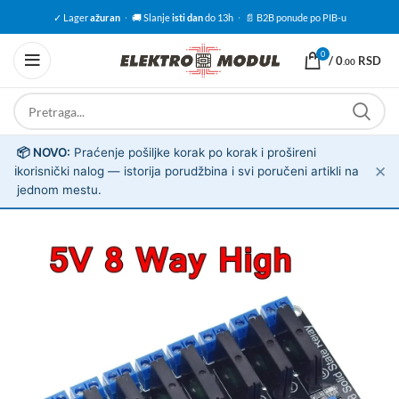
✓ Lager
ažuran
·
🚚 Slanje
isti dan
do 13h
·
📄 B2B ponude po PIB-u
0
/
0
RSD
.00
📦 NOVO:
Praćenje pošiljke korak po korak i prošireni
✕
ℹ️
korisnički nalog — istorija porudžbina i svi poručeni artikli na
jednom mestu.