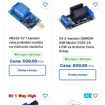
HR202 5V 1 kanalni
5V 2-kanalni OMRON
relej prekidač osetljiv
SSR Modul 250V 2A
na vlažnosti vazduha
LOW za Arduino Cena
Srbija
Na lageru
20+ kom
Na lageru
20+ kom
Cena:
500
.00
RSD
Cena:
600
.00
RSD
Dodaj u korpu
Dodaj u korpu