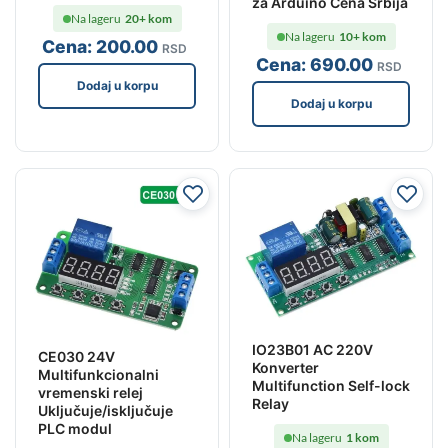
za Arduino Cena Srbija
Na lageru
20+ kom
Na lageru
10+ kom
Cena:
200
.00
RSD
Cena:
690
.00
RSD
Dodaj u korpu
Dodaj u korpu
IO23B01 AC 220V
CE030 24V
Konverter
Multifunkcionalni
Multifunction Self-lock
vremenski relej
Relay
Uključuje/isključuje
PLC modul
Na lageru
1 kom