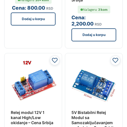
Cena:
800
.00
RSD
Na lageru
3 kom
Cena:
Dodaj u korpu
2,200
.00
RSD
Dodaj u korpu
Relej modul 12V 1
5V Bistabilni Relej
kanal High/Low
Modul sa
okidanje – Cena Srbija
Samozaključavanjem