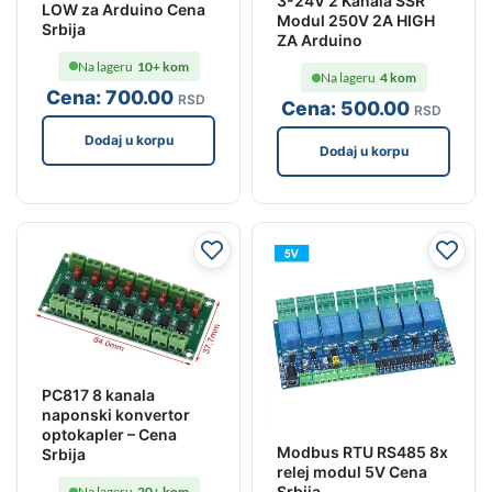
3-24V 2 Kanala SSR
LOW za Arduino Cena
Modul 250V 2A HIGH
Srbija
ZA Arduino
Na lageru
10+ kom
Na lageru
4 kom
Cena:
700
.00
RSD
Cena:
500
.00
RSD
Dodaj u korpu
Dodaj u korpu
PC817 8 kanala
naponski konvertor
optokapler – Cena
Modbus RTU RS485 8x
Srbija
relej modul 5V Cena
Srbija
Na lageru
20+ kom