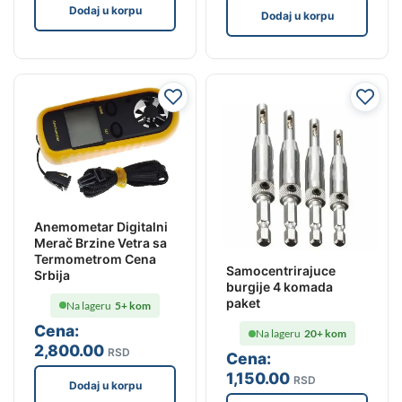
Dodaj u korpu
Dodaj u korpu
Anemometar Digitalni
Merač Brzine Vetra sa
Termometrom Cena
Samocentrirajuce
Srbija
burgije 4 komada
paket
Na lageru
5+ kom
Cena:
Na lageru
20+ kom
2,800
.00
RSD
Cena:
1,150
.00
RSD
Dodaj u korpu