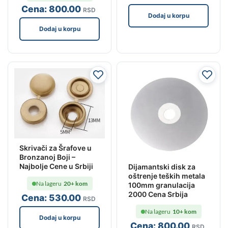
Cena:
800
.00
RSD
Dodaj u korpu
Dodaj u korpu
Skrivači za Šrafove u
Bronzanoj Boji –
Najbolje Cene u Srbiji
Dijamantski disk za
oštrenje teških metala
Na lageru
20+ kom
100mm granulacija
2000 Cena Srbija
Cena:
530
.00
RSD
Na lageru
10+ kom
Dodaj u korpu
Cena:
800
.00
RSD