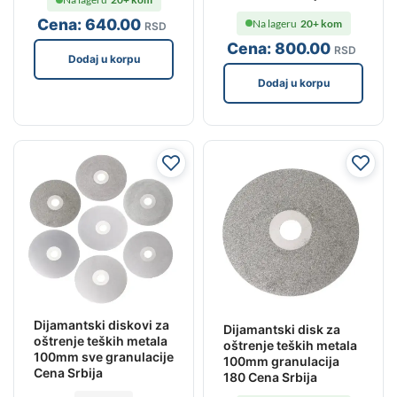
Cena:
640
.00
Na lageru
20+ kom
RSD
Cena:
800
.00
RSD
Dodaj u korpu
Dodaj u korpu
Dijamantski diskovi za
Dijamantski disk za
oštrenje teških metala
oštrenje teških metala
100mm sve granulacije
100mm granulacija
Cena Srbija
180 Cena Srbija