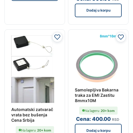
Dodaj u korpu
Samolepljiva Bakarna
traka za EMI Zastitu
8mmx10M
Automatski zatvarač
Na lageru
20+ kom
vrata bez bušenja
Cena:
400
.00
RSD
Cena Srbija
Na lageru
20+ kom
Dodaj u korpu