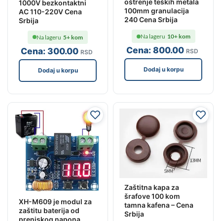
oštrenje teških metala
1000V bezkontaktni
100mm granulacija
AC 110-220V Cena
240 Cena Srbija
Srbija
Na lageru
10+ kom
Na lageru
5+ kom
Cena:
800
.00
Cena:
300
.00
RSD
RSD
Dodaj u korpu
Dodaj u korpu
Zaštitna kapa za
šrafove 100 kom
XH-M609 je modul za
tamna kafena – Cena
zaštitu baterija od
Srbija
preniskog napona