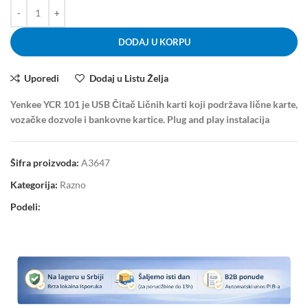
DODAJ U KORPU
Uporedi
Dodaj u Listu Želja
Yenkee YCR 101 je USB Čitač Ličnih karti koji podržava lične karte,
vozačke dozvole i bankovne kartice. Plug and play instalacija
Šifra proizvoda:
A3647
Kategorija:
Razno
Podeli: