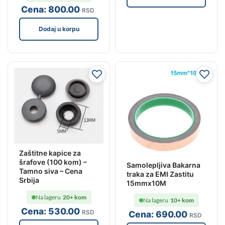
Cena:
800
.00
RSD
Dodaj u korpu
Zaštitne kapice za
šrafove (100 kom) –
Samolepljiva Bakarna
Tamno siva – Cena
traka za EMI Zastitu
Srbija
15mmx10M
Na lageru
20+ kom
Na lageru
10+ kom
Cena:
530
.00
RSD
Cena:
690
.00
RSD