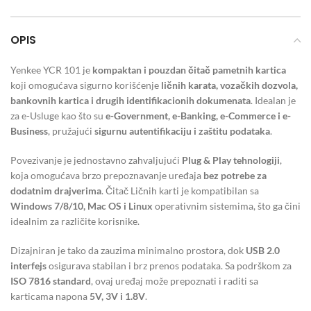
OPIS
Yenkee YCR 101 je
kompaktan i pouzdan čitač pametnih kartica
koji omogućava sigurno korišćenje
ličnih karata, vozačkih dozvola,
bankovnih kartica i drugih identifikacionih dokumenata
. Idealan je
za e-Usluge kao što su
e-Government, e-Banking, e-Commerce i e-
Business
, pružajući
sigurnu autentifikaciju i zaštitu podataka
.
Povezivanje je jednostavno zahvaljujući
Plug & Play tehnologiji
,
koja omogućava brzo prepoznavanje uređaja
bez potrebe za
dodatnim drajverima
. Čitač Ličnih karti je kompatibilan sa
Windows 7/8/10, Mac OS i Linux
operativnim sistemima, što ga čini
idealnim za različite korisnike.
Dizajniran je tako da zauzima minimalno prostora, dok
USB 2.0
interfejs
osigurava stabilan i brz prenos podataka. Sa podrškom za
ISO 7816 standard
, ovaj uređaj može prepoznati i raditi sa
karticama napona
5V, 3V i 1.8V
.