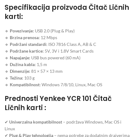
Specifikacija proizvoda Čitač Ličnih
karti:
🔹
Povezivanje:
USB 2.0 (Plug & Play)
🔹
Brzina prenosa:
12 Mbps
🔹
Podržani standardi:
ISO 7816 Class A, AB & C
🔹
Podržane kartice:
5V, 3V i 1.8V Smart Cards
🔹
Napajanje:
USB bus powered (60 mA)
🔹
Dužina kabla:
1,5 m
🔹
Dimenzije:
81 × 57 × 13 mm
🔹
Težina:
103 g
🔹
Kompatibilnost:
Windows 7/8/10, Linux, Mac OS
Prednosti Yenkee YCR 101 Čitač
Ličnih karti :
✔
Univerzalna kompatibilnost
– podržava Windows, Mac OS i
Linux
✔
Plug & Play tehnologija
– nema potrebe za dodatnim drajverima