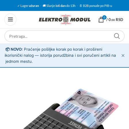
✓ Lager
ažuran
·
🚚 Slanje
isti dan
do 13h
·
📄 B2B ponude po PIB-u
0
/
0
RSD
.00
📦 NOVO:
Praćenje pošiljke korak po korak i prošireni
✕
ℹ️
korisnički nalog — istorija porudžbina i svi poručeni artikli na
jednom mestu.