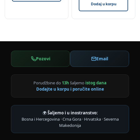
Dodaj u korpu
Pozovi
Email
Porudžbine do
13h
šaljemo
istog dana
Dodajte u korpu i poručite online
🌍
Šaljemo i u inostranstvo:
Bosna i Hercegovina · Crna Gora · Hrvatska · Severna
Makedonija