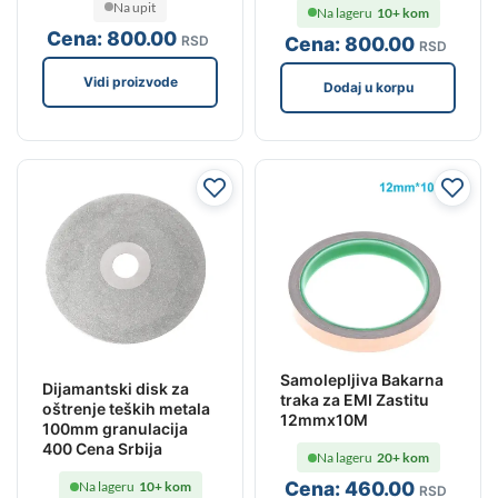
Na upit
Na lageru
10+ kom
Cena:
800
.00
Cena:
800
.00
RSD
RSD
Vidi proizvode
Dodaj u korpu
Samolepljiva Bakarna
Dijamantski disk za
traka za EMI Zastitu
oštrenje teških metala
12mmx10M
100mm granulacija
400 Cena Srbija
Na lageru
20+ kom
Cena:
460
.00
Na lageru
10+ kom
RSD