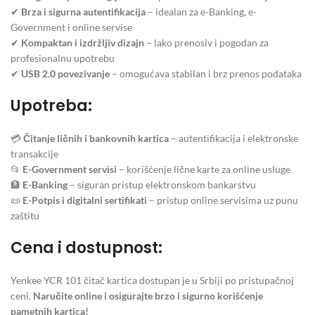
✔
Brza i sigurna autentifikacija
– idealan za e-Banking, e-
Government i online servise
✔
Kompaktan i izdržljiv dizajn
– lako prenosiv i pogodan za
profesionalnu upotrebu
✔
USB 2.0 povezivanje
– omogućava stabilan i brz prenos podataka
Upotreba:
💳
Čitanje ličnih i bankovnih kartica
– autentifikacija i elektronske
transakcije
📂
E-Government servisi
– korišćenje lične karte za online usluge
🏦
E-Banking
– siguran pristup elektronskom bankarstvu
📜
E-Potpis i digitalni sertifikati
– pristup online servisima uz punu
zaštitu
Cena i dostupnost:
Yenkee YCR 101 čitač kartica dostupan je u Srbiji po pristupačnoj
ceni.
Naručite online i osigurajte brzo i sigurno korišćenje
pametnih kartica!