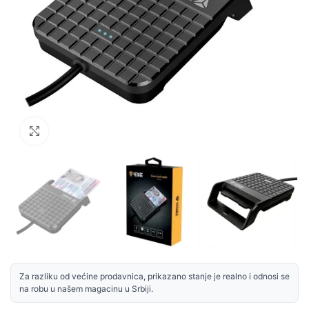
Uvećaj sliku
Za razliku od većine prodavnica, prikazano stanje je realno i odnosi se
na robu u našem magacinu u Srbiji.