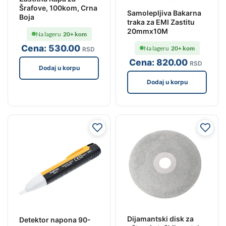
Šrafove, 100kom, Crna
Samolepljiva Bakarna
Boja
traka za EMI Zastitu
20mmx10M
Na lageru
20+ kom
Cena:
530
.00
Na lageru
20+ kom
RSD
Cena:
820
.00
RSD
Dodaj u korpu
Dodaj u korpu
Dijamantski disk za
Detektor napona 90-