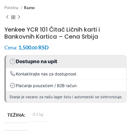
Početna
Razno
Yenkee YCR 101 Čitač Ličnih karti i
Bankovnih Kartica – Cena Srbija
Cena:
1,500
RSD
.00
Dostupno na upit
?
Kontaktirajte nas za dostupnost
Plaćanje pouzećem / B2B račun
Stanje je vezano za našu lager listu i automatski se sinhronizuje.
TEŽINA
0.1 kg