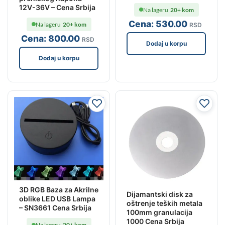
12V-36V – Cena Srbija
Na lageru
20+ kom
Cena:
530
.00
Na lageru
20+ kom
RSD
Cena:
800
.00
RSD
Dodaj u korpu
Dodaj u korpu
3D RGB Baza za Akrilne
Dijamantski disk za
oblike LED USB Lampa
oštrenje teških metala
– SN3661 Cena Srbija
100mm granulacija
1000 Cena Srbija
Na lageru
20+ kom