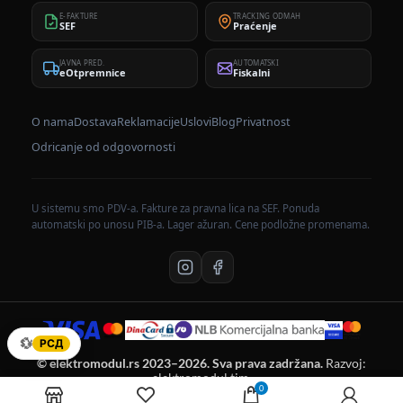
E-FAKTURE
TRACKING ODMAH
SEF
Praćenje
JAVNA PRED.
AUTOMATSKI
eOtpremnice
Fiskalni
O nama
Dostava
Reklamacije
Uslovi
Blog
Privatnost
Odricanje od odgovornosti
U sistemu smo PDV-a. Fakture za pravna lica na SEF. Ponuda
automatski po unosu PIB-a. Lager ažuran. Cene podložne promenama.
💱
РСД
© elektromodul.rs 2023–2026. Sva prava zadržana.
Razvoj:
elektromodul tim.
0