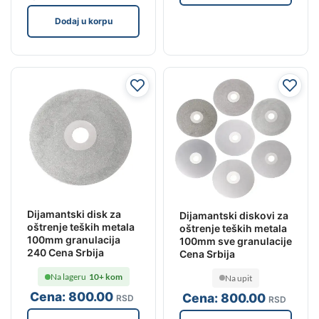
Dodaj u korpu
Dijamantski disk za
Dijamantski diskovi za
oštrenje teških metala
oštrenje teških metala
100mm granulacija
100mm sve granulacije
240 Cena Srbija
Cena Srbija
Na lageru
10+ kom
Na upit
Cena:
800
.00
Cena:
800
.00
RSD
RSD