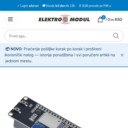
✓ Lager
ažuran
·
🚚 Slanje
isti dan
do 13h
·
📄 B2B ponude po PIB-u
0
/
0
RSD
.00
📦 NOVO:
Praćenje pošiljke korak po korak i prošireni
✕
ℹ️
korisnički nalog — istorija porudžbina i svi poručeni artikli na
jednom mestu.