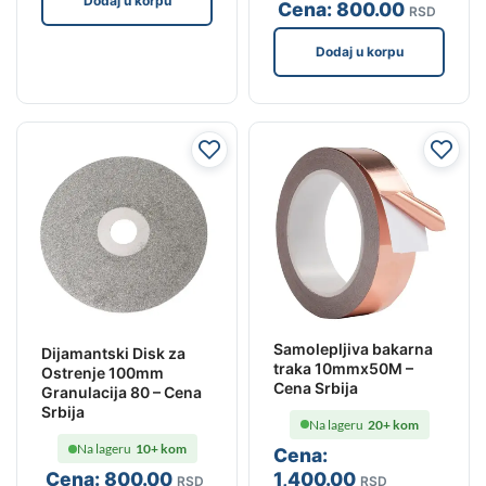
Dodaj u korpu
Cena:
800
.00
RSD
Dodaj u korpu
Samolepljiva bakarna
Dijamantski Disk za
traka 10mmx50M –
Ostrenje 100mm
Cena Srbija
Granulacija 80 – Cena
Srbija
Na lageru
20+ kom
Na lageru
10+ kom
Cena:
1,400
.00
Cena:
800
.00
RSD
RSD