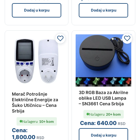
Dodaj u korpu
Dodaj u korpu
3D RGB Baza za Akrilne
Merač Potrošnje
oblike LED USB Lampa
Električne Energije za
– SN3661 Cena Srbija
Šuko Utičnicu – Cena
Srbija
Na lageru
20+ kom
Na lageru
10+ kom
Cena:
640
.00
RSD
Cena:
Dodaj u korpu
1,800
.00
RSD