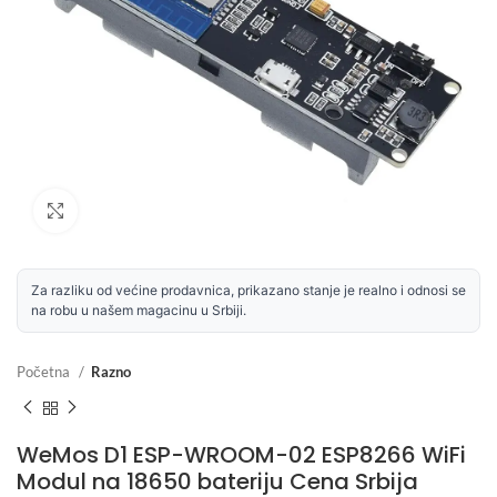
Uvećaj sliku
Za razliku od većine prodavnica, prikazano stanje je realno i odnosi se
na robu u našem magacinu u Srbiji.
Početna
Razno
WeMos D1 ESP-WROOM-02 ESP8266 WiFi
Modul na 18650 bateriju Cena Srbija