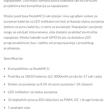
napajanjem. Ova mala razvojna ploča olakšava rad sa ESP8266
projektima bez komplikacija sa napajanjem.
Modul podržava NodeMCU okruženje i ima ugrađeni sistem za
punjenje baterije sa LED indikatorom koji prikazuje status punjenja
(zeleno za punu bateriju, crveno za punjenje). Napajanje i punjenje
mogu se odvijati istovremeno, dok dodatni prekidač kontroliše
napajanje. Modul takođe nudi GPIO16 pin za dodatnu LED
programabilnost, kao i zaštitu od prepunjavanja i prevelikog
pražnjenja.
Specifikacije:
Kompatibilan sa NodeMCU
Podrška za 18650 bateriju (LG 3000mAh pruža do 17 sati rada)
Sistem za punjenje sa 0.5A strujom punjenja i 1A izlazom
LED indikatori za status punjenja
10 digitalnih pinova (D0 isključen) za PWM, I2C i druge funkcije
1 analogni ulaz