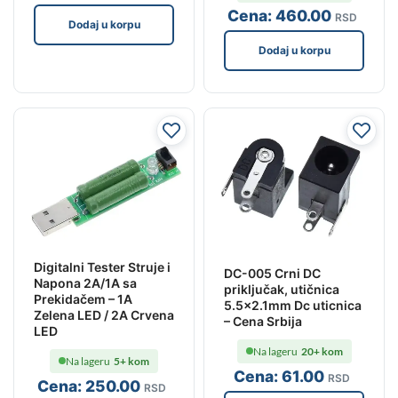
Cena:
460
.00
RSD
Dodaj u korpu
Dodaj u korpu
Digitalni Tester Struje i
DC-005 Crni DC
Napona 2A/1A sa
priključak, utičnica
Prekidačem – 1A
5.5×2.1mm Dc uticnica
Zelena LED / 2A Crvena
– Cena Srbija
LED
Na lageru
20+ kom
Na lageru
5+ kom
Cena:
61
.00
RSD
Cena:
250
.00
RSD