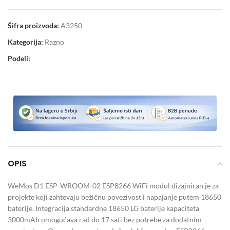
Šifra proizvoda:
A3250
Kategorija:
Razno
Podeli:
OPIS
WeMos D1 ESP-WROOM-02 ESP8266 WiFi modul dizajniran je za
projekte koji zahtevaju bežičnu povezivost i napajanje putem 18650
baterije. Integracija standardne 18650 LG baterije kapaciteta
3000mAh omogućava rad do 17 sati bez potrebe za dodatnim