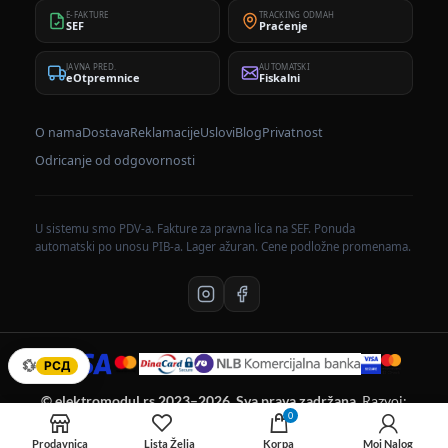
E-FAKTURE
TRACKING ODMAH
SEF
Praćenje
JAVNA PRED.
AUTOMATSKI
eOtpremnice
Fiskalni
O nama
Dostava
Reklamacije
Uslovi
Blog
Privatnost
Odricanje od odgovornosti
U sistemu smo PDV-a. Fakture za pravna lica na SEF. Ponuda
automatski po unosu PIB-a. Lager ažuran. Cene podložne promenama.
💱
РСД
© elektromodul.rs 2023–2026. Sva prava zadržana.
Razvoj:
elektromodul tim.
0
Prodavnica
Lista Želja
Korpa
Moj Nalog