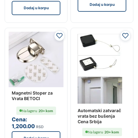
Dodaj u korpu
Dodaj u korpu
Magnetni Stoper za
Vrata BETOCI
Automatski zatvarač
Na lageru
20+ kom
vrata bez bušenja
Cena:
Cena Srbija
1,200
.00
RSD
Na lageru
20+ kom