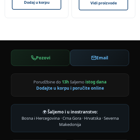
Dodaj u korpu
Vidi proizvode
Pozovi
Email
Porudžbine do
13h
šaljemo
istog dana
Dodajte u korpu i poručite online
🌍
Šaljemo i u inostranstvo:
Bosna i Hercegovina · Crna Gora · Hrvatska · Severna
Makedonija