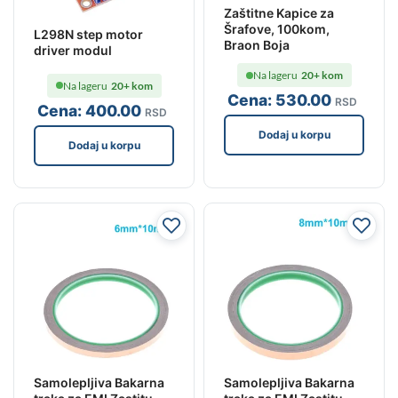
Zaštitne Kapice za
Šrafove, 100kom,
L298N step motor
Braon Boja
driver modul
Na lageru
20+ kom
Na lageru
20+ kom
Cena:
530
.00
RSD
Cena:
400
.00
RSD
Dodaj u korpu
Dodaj u korpu
Samolepljiva Bakarna
Samolepljiva Bakarna