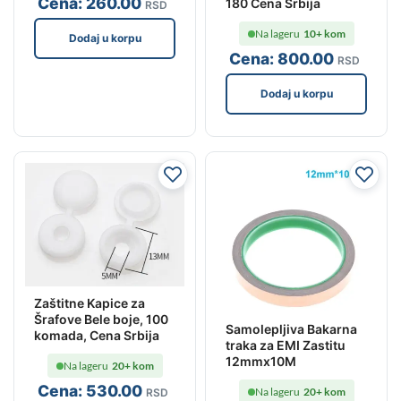
Cena:
260
.00
180 Cena Srbija
RSD
Na lageru
10+ kom
Dodaj u korpu
Cena:
800
.00
RSD
Dodaj u korpu
Zaštitne Kapice za
Šrafove Bele boje, 100
Samolepljiva Bakarna
komada, Cena Srbija
traka za EMI Zastitu
12mmx10M
Na lageru
20+ kom
Cena:
530
.00
Na lageru
20+ kom
RSD