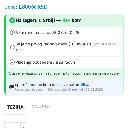
Cena:
1,800
RSD
.00
Na lageru u Srbiji
—
10+
kom
Ažurirano na sajtu: 08.08. u 02:28
Šaljemo prvog radnog dana (10. avgust)
(porudžbine do
13h)
Plaćanje pouzećem / B2B račun
Stanje je vezano za našu lager listu i automatski se sinhronizuje.
95%
Isporučenost paketa danas za sutra:
🚚
Realan uzorak zadnjih 100 isporučenih pošiljki · 08.08.2026
TEŽINA
0.0278 kg