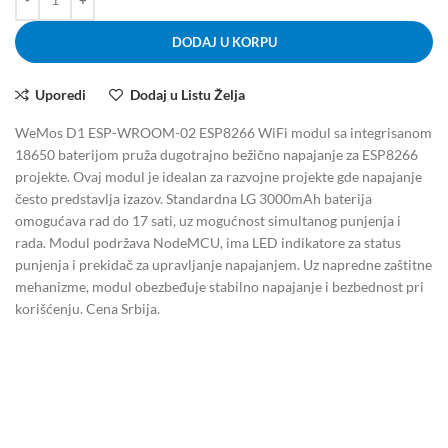
DODAJ U KORPU
Uporedi
Dodaj u Listu Želja
WeMos D1 ESP-WROOM-02 ESP8266 WiFi modul sa integrisanom
18650 baterijom pruža dugotrajno bežično napajanje za ESP8266
projekte. Ovaj modul je idealan za razvojne projekte gde napajanje
često predstavlja izazov. Standardna LG 3000mAh baterija
omogućava rad do 17 sati, uz mogućnost simultanog punjenja i
rada. Modul podržava NodeMCU, ima LED indikatore za status
punjenja i prekidač za upravljanje napajanjem. Uz napredne zaštitne
mehanizme, modul obezbeđuje stabilno napajanje i bezbednost pri
korišćenju. Cena Srbija.