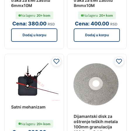
traka za EMI Zastitu
traka za EMI Zastitu
6mmx10M
8mmx10M
Na lageru
20+ kom
Na lageru
20+ kom
Cena:
380
.00
Cena:
400
.00
RSD
RSD
Dodaj u korpu
Dodaj u korpu
Satni mehanizam
Dijamantski disk za
oštrenje teških metala
Na lageru
20+ kom
100mm granulacija