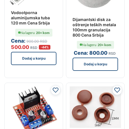
Vodootporna
aluminijumska tuba
Dijamantski disk za
120 mm Cena Srbija
oštrenje teških metala
100mm granulacija
Na lageru
20+ kom
800 Cena Srbija
Cena:
900
.00
RSD
Na lageru
20+ kom
500
.00
-44%
RSD
Cena:
800
.00
RSD
Dodaj u korpu
Dodaj u korpu