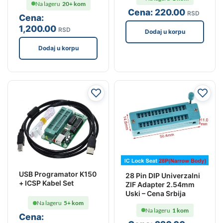
Na lageru
20+ kom
Cena:
220
.00
RSD
Cena:
1,200
.00
RSD
Dodaj u korpu
Dodaj u korpu
USB Programator K150
28 Pin DIP Univerzalni
+ ICSP Kabel Set
ZIF Adapter 2.54mm
Uski – Cena Srbija
Na lageru
5+ kom
Na lageru
1 kom
Cena: