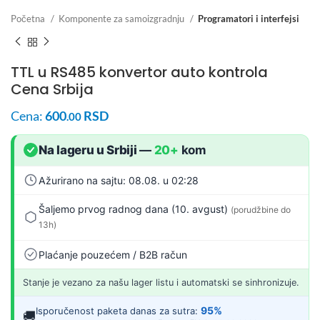
Početna
Komponente za samoizgradnju
Programatori i interfejsi
TTL u RS485 konvertor auto kontrola
Cena Srbija
Cena:
600
RSD
.00
Na lageru u Srbiji
—
20+
kom
Ažurirano na sajtu: 08.08. u 02:28
Šaljemo prvog radnog dana (10. avgust)
(porudžbine do
13h)
Plaćanje pouzećem / B2B račun
Stanje je vezano za našu lager listu i automatski se sinhronizuje.
95%
Isporučenost paketa danas za sutra:
🚚