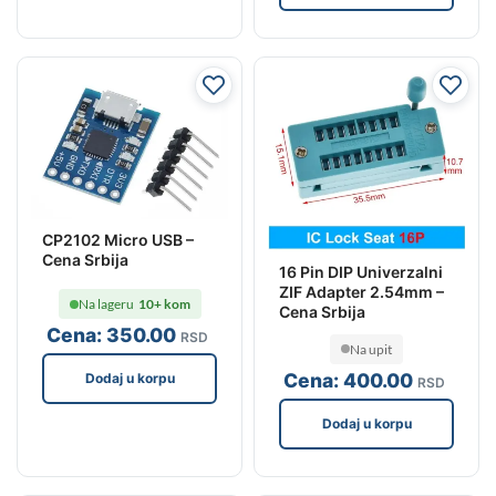
CP2102 Micro USB –
Cena Srbija
16 Pin DIP Univerzalni
ZIF Adapter 2.54mm –
Na lageru
10+ kom
Cena Srbija
Cena:
350
.00
RSD
Na upit
Cena:
400
.00
Dodaj u korpu
RSD
Dodaj u korpu