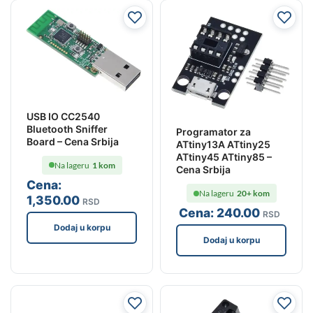
USB IO CC2540
Bluetooth Sniffer
Programator za
Board – Cena Srbija
ATtiny13A ATtiny25
ATtiny45 ATtiny85 –
Na lageru
1 kom
Cena Srbija
Cena:
Na lageru
20+ kom
1,350
.00
RSD
Cena:
240
.00
RSD
Dodaj u korpu
Dodaj u korpu