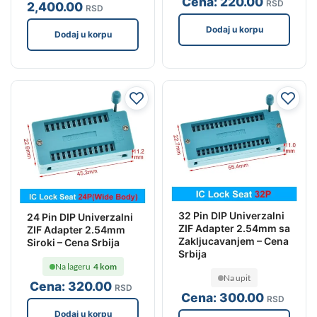
Cena:
220
.00
RSD
2,400
.00
RSD
Dodaj u korpu
Dodaj u korpu
32 Pin DIP Univerzalni
24 Pin DIP Univerzalni
ZIF Adapter 2.54mm sa
ZIF Adapter 2.54mm
Zakljucavanjem – Cena
Siroki – Cena Srbija
Srbija
Na lageru
4 kom
Na upit
Cena:
320
.00
RSD
Cena:
300
.00
RSD
Dodaj u korpu