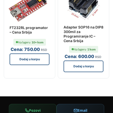
Adapter SOP16 na DIP8
FT232RL programator
300mil za
– Cena Srbija
Programiranje IC –
Cena Srbija
Na lageru
10+ kom
Cena:
750
.00
Na lageru
1 kom
RSD
Cena:
600
.00
RSD
Dodaj u korpu
Dodaj u korpu
Pozovi
Email