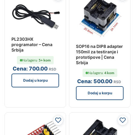
PL2303HX
programator – Cena
SOP16 na DIP8 adapter
Srbija
150mil za testiranje i
prototipove | Cena
Na lageru
5+ kom
Srbija
Cena:
700
.00
RSD
Na lageru
4 kom
Dodaj u korpu
Cena:
500
.00
RSD
Dodaj u korpu