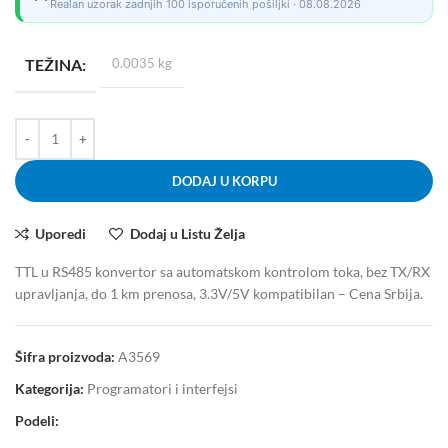
Realan uzorak zadnjih 100 isporučenih pošiljki · 08.08.2026
TEŽINA
0.0035 kg
DODAJ U KORPU
Uporedi
Dodaj u Listu Želja
TTL u RS485 konvertor sa automatskom kontrolom toka, bez TX/RX
upravljanja, do 1 km prenosa, 3.3V/5V kompatibilan – Cena Srbija.
Šifra proizvoda:
A3569
Kategorija:
Programatori i interfejsi
Podeli: