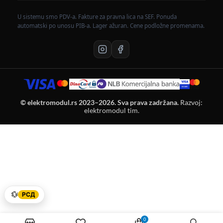
U sistemu smo PDV-a. Fakture za pravna lica na SEF. Ponuda
automatski po unosu PIB-a. Lager ažuran. Cene podložne promenama.
© elektromodul.rs 2023–2026. Sva prava zadržana.
Razvoj:
elektromodul tim.
💱
РСД
0