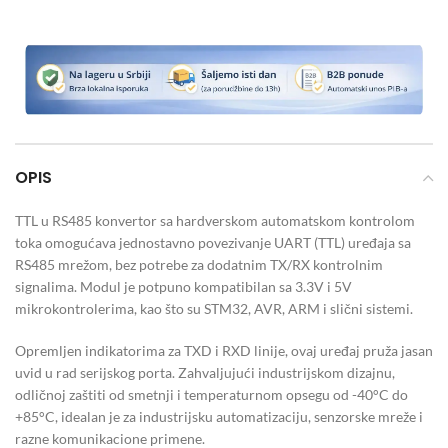
OPIS
TTL u RS485 konvertor sa hardverskom automatskom kontrolom
toka omogućava jednostavno povezivanje UART (TTL) uređaja sa
RS485 mrežom, bez potrebe za dodatnim TX/RX kontrolnim
signalima. Modul je potpuno kompatibilan sa 3.3V i 5V
mikrokontrolerima, kao što su STM32, AVR, ARM i slični sistemi.
Opremljen indikatorima za TXD i RXD linije, ovaj uređaj pruža jasan
uvid u rad serijskog porta. Zahvaljujući industrijskom dizajnu,
odličnoj zaštiti od smetnji i temperaturnom opsegu od -40°C do
+85°C, idealan je za industrijsku automatizaciju, senzorske mreže i
razne komunikacione primene.