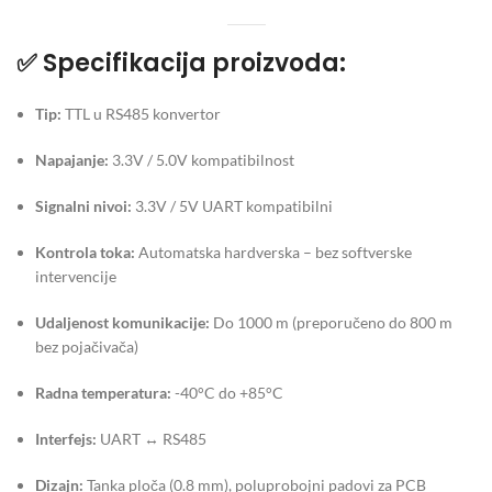
✅
Specifikacija proizvoda:
Tip:
TTL u RS485 konvertor
Napajanje:
3.3V / 5.0V kompatibilnost
Signalni nivoi:
3.3V / 5V UART kompatibilni
Kontrola toka:
Automatska hardverska – bez softverske
intervencije
Udaljenost komunikacije:
Do 1000 m (preporučeno do 800 m
bez pojačivača)
Radna temperatura:
-40°C do +85°C
Interfejs:
UART ↔ RS485
Dizajn:
Tanka ploča (0.8 mm), poluprobojni padovi za PCB