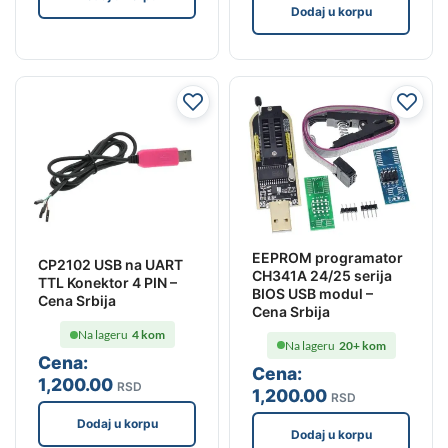
Dodaj u korpu
EEPROM programator
CP2102 USB na UART
CH341A 24/25 serija
TTL Konektor 4 PIN –
BIOS USB modul –
Cena Srbija
Cena Srbija
Na lageru
4 kom
Na lageru
20+ kom
Cena:
Cena:
1,200
.00
RSD
1,200
.00
RSD
Dodaj u korpu
Dodaj u korpu