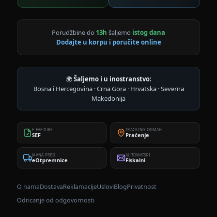
Porudžbine do
13h
šaljemo
istog dana
Dodajte u korpu i poručite online
🌍
Šaljemo i u inostranstvo:
Bosna i Hercegovina · Crna Gora · Hrvatska · Severna
Makedonija
E-FAKTURE
TRACKING ODMAH
SEF
Praćenje
JAVNA PRED.
AUTOMATSKI
eOtpremnice
Fiskalni
O nama
Dostava
Reklamacije
Uslovi
Blog
Privatnost
Odricanje od odgovornosti