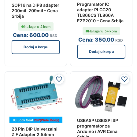
Programator IC
SOP16 na DIP8 adapter
adapter PLCC20
200mil-209mil – Cena
TL866CS TL866A
Srbija
EZP2010 – Cena Srbija
Na lageru
2 kom
Na lageru
5+ kom
Cena:
600
.00
RSD
Cena:
350
.00
RSD
Dodaj u korpu
Dodaj u korpu
USBASP USBISP ISP
programator za
28 Pin DIP Univerzalni
Arduino i AVR Cena
ZIF Adapter 2.54mm
Srbija