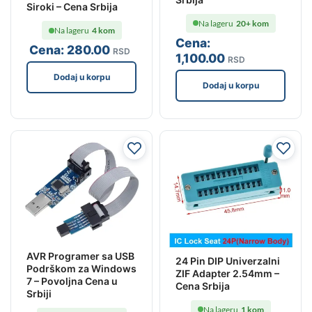
Siroki – Cena Srbija
Na lageru
20+ kom
Na lageru
4 kom
Cena:
Cena:
280
.00
RSD
1,100
.00
RSD
Dodaj u korpu
Dodaj u korpu
AVR Programer sa USB
24 Pin DIP Univerzalni
Podrškom za Windows
ZIF Adapter 2.54mm –
7 – Povoljna Cena u
Cena Srbija
Srbiji
Na lageru
1 kom