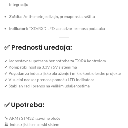
integraciju
Zaštita:
Anti-smetnje dizajn, prenaponska zaštita
Indikatori:
TXD/RXD LED za nadzor prenosa podataka
✅
Prednosti uređaja:
✔ Jednostavna upotreba bez potrebe za TX/RX kontrolom
✔ Kompatibilnost sa 3.3V i 5V sistemima
✔ Pogodan za industrijsko okruženje i mikrokontrolerske projekte
✔ Vizuelni nadzor prenosa pomoću LED indikatora
✔ Stabilan rad i prenos na velikim udaljenostima
✅
Upotreba:
🔧 ARM i STM32 razvojne ploče
🏭 Industrijski senzorski sistemi