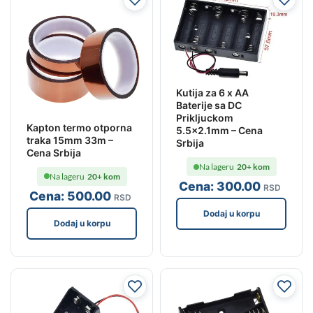
Kutija za 6 x AA
Baterije sa DC
Prikljuckom
Kapton termo otporna
5.5×2.1mm – Cena
traka 15mm 33m –
Srbija
Cena Srbija
Na lageru
20+ kom
Na lageru
20+ kom
Cena:
300
.00
RSD
Cena:
500
.00
RSD
Dodaj u korpu
Dodaj u korpu