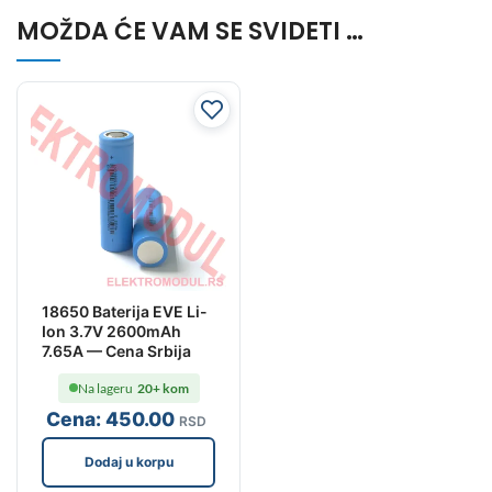
MOŽDA ĆE VAM SE SVIDETI …
18650 Baterija EVE Li-
Ion 3.7V 2600mAh
7.65A — Cena Srbija
Na lageru
20+ kom
Cena:
450
.00
RSD
Dodaj u korpu