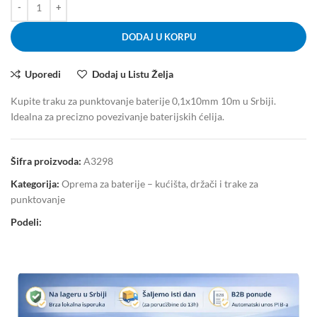
DODAJ U KORPU
Uporedi
Dodaj u Listu Želja
Kupite traku za punktovanje baterije 0,1x10mm 10m u Srbiji.
Idealna za precizno povezivanje baterijskih ćelija.
Šifra proizvoda:
A3298
Kategorija:
Oprema za baterije – kućišta, držači i trake za
punktovanje
Podeli: