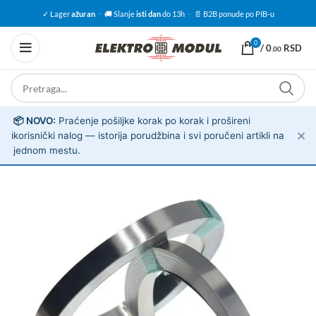
✓ Lager
ažuran
·
🚚 Slanje
isti dan
do 13h
·
📄 B2B ponude po PIB-u
0
/
0
RSD
.00
📦 NOVO:
Praćenje pošiljke korak po korak i prošireni
✕
ℹ️
korisnički nalog — istorija porudžbina i svi poručeni artikli na
jednom mestu.