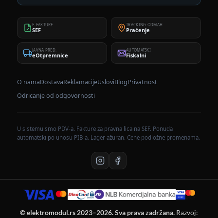
E-FAKTURE
TRACKING ODMAH
SEF
Praćenje
JAVNA PRED.
AUTOMATSKI
eOtpremnice
Fiskalni
O nama
Dostava
Reklamacije
Uslovi
Blog
Privatnost
Odricanje od odgovornosti
U sistemu smo PDV-a. Fakture za pravna lica na SEF. Ponuda
automatski po unosu PIB-a. Lager ažuran. Cene podložne promenama.
© elektromodul.rs 2023–2026. Sva prava zadržana.
Razvoj: