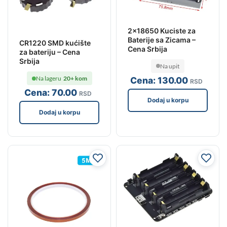
2×18650 Kuciste za
Baterije sa Zicama –
CR1220 SMD kućište
Cena Srbija
za bateriju – Cena
Srbija
Na upit
Na lageru
20+ kom
Cena:
130
.00
RSD
Cena:
70
.00
RSD
Dodaj u korpu
Dodaj u korpu