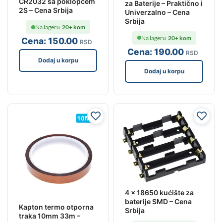
CR2032 sa poklopcem
za Baterije – Praktično i
2S – Cena Srbija
Univerzalno – Cena
Srbija
Na lageru
20+ kom
Na lageru
20+ kom
Cena:
150
.00
RSD
Cena:
190
.00
RSD
Dodaj u korpu
Dodaj u korpu
4 x 18650 kućište za
baterije SMD – Cena
Kapton termo otporna
Srbija
traka 10mm 33m –