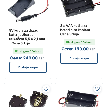
3 x AAA kutija za
baterije sa kablom –
9V kutija za držač
Cena Srbija
baterije žica sa
utikačem 5,5 x 2,1 mm
Na lageru
20+ kom
– Cena Srbija
Cena:
150
.00
RSD
Na lageru
20+ kom
Cena:
240
.00
Dodaj u korpu
RSD
Dodaj u korpu