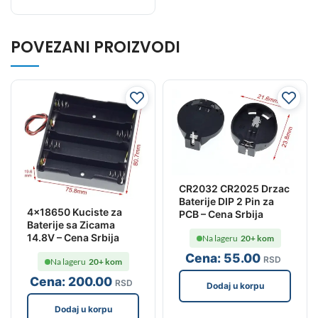
POVEZANI PROIZVODI
CR2032 CR2025 Drzac
Baterije DIP 2 Pin za
4×18650 Kuciste za
PCB – Cena Srbija
Baterije sa Zicama
14.8V – Cena Srbija
Na lageru
20+ kom
Cena:
55
.00
RSD
Na lageru
20+ kom
Cena:
200
.00
RSD
Dodaj u korpu
Dodaj u korpu