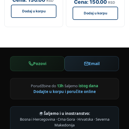
RSD
Cena:
150
.00
RSD
Dodaj u korpu
Dodaj u korpu
Pozovi
Email
Porudžbine do
13h
šaljemo
istog dana
Dodajte u korpu i poručite online
🌍
Šaljemo i u inostranstvo:
Bosna i Hercegovina · Crna Gora · Hrvatska · Severna
Makedonija