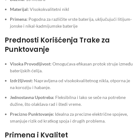
Materijal:
Visokokvalitetni nikl
Primena:
Pogodna za različite vrste baterija, uključujući litijum-
jonske i nikal-kadmijumske baterije
Prednosti Korišćenja Trake za
Punktovanje
Visoka Provodljivost:
Omogućava efikasan protok struje između
baterijskih ćelija.
Izdržljivost:
Napravljena od visokokvalitetnog nikla, otporna je
na koroziju i habanje.
Jednostavna Upotreba:
Fleksibilna i lako se seče na potrebne
dužine, što olakšava rad i štedi vreme.
Precizno Punktovanje:
Idealna za precizne električne spojeve,
smanjuje rizik od kratkog spoja i drugih problema.
Primena i Kvalitet