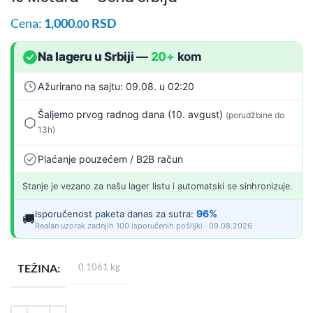
Cena:
1,000
RSD
.00
Na lageru u Srbiji
—
20+
kom
Ažurirano na sajtu: 09.08. u 02:20
Šaljemo prvog radnog dana (10. avgust)
(porudžbine do
13h)
Plaćanje pouzećem / B2B račun
Stanje je vezano za našu lager listu i automatski se sinhronizuje.
96%
Isporučenost paketa danas za sutra:
🚚
Realan uzorak zadnjih 100 isporučenih pošiljki · 09.08.2026
TEŽINA
0.1061 kg