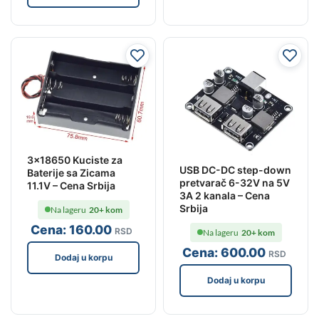
3×18650 Kuciste za
USB DC-DC step-down
Baterije sa Zicama
pretvarač 6-32V na 5V
11.1V – Cena Srbija
3A 2 kanala – Cena
Srbija
Na lageru
20+ kom
Cena:
160
.00
RSD
Na lageru
20+ kom
Cena:
600
.00
RSD
Dodaj u korpu
Dodaj u korpu