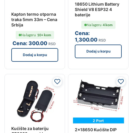
18650 Lithium Battery
Shield V8 ESP32 4
Kapton termo otporna
baterije
traka 5mm 33m – Cena
Srbija
Na lageru
4 kom
Cena:
Na lageru
10+ kom
1,300
.00
RSD
Cena:
300
.00
RSD
Dodaj u korpu
Dodaj u korpu
Kućište za bateriju
2×18650 Kućište DIP