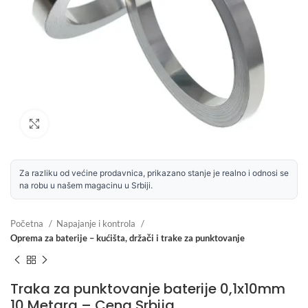
Uvećaj sliku
Za razliku od većine prodavnica, prikazano stanje je realno i odnosi se
na robu u našem magacinu u Srbiji.
Početna
Napajanje i kontrola
Oprema za baterije – kućišta, držači i trake za punktovanje
Traka za punktovanje baterije 0,1x10mm
10 Metara – Cena Srbija