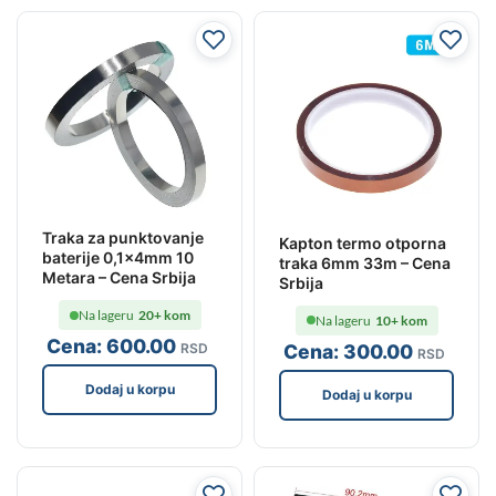
Traka za punktovanje
Kapton termo otporna
baterije 0,1x4mm 10
traka 6mm 33m – Cena
Metara – Cena Srbija
Srbija
Na lageru
20+ kom
Na lageru
10+ kom
Cena:
600
.00
Cena:
300
.00
RSD
RSD
Dodaj u korpu
Dodaj u korpu