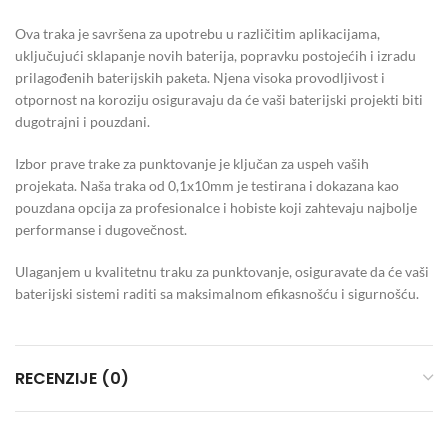
Ova traka je savršena za upotrebu u različitim aplikacijama,
uključujući sklapanje novih baterija, popravku postojećih i izradu
prilagođenih baterijskih paketa. Njena visoka provodljivost i
otpornost na koroziju osiguravaju da će vaši baterijski projekti biti
dugotrajni i pouzdani.
Izbor prave trake za punktovanje je ključan za uspeh vaših
projekata. Naša traka od 0,1x10mm je testirana i dokazana kao
pouzdana opcija za profesionalce i hobiste koji zahtevaju najbolje
performanse i dugovečnost.
Ulaganjem u kvalitetnu traku za punktovanje, osiguravate da će vaši
baterijski sistemi raditi sa maksimalnom efikasnošću i sigurnošću.
RECENZIJE (0)