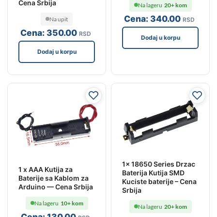
Cena Srbija
Na lageru
20+ kom
Cena:
340
.00
Na upit
RSD
Cena:
350
.00
RSD
Dodaj u korpu
Dodaj u korpu
1x 18650 Series Drzac
1 x AAA Kutija za
Baterija Kutija SMD
Baterije sa Kablom za
Kuciste baterije – Cena
Arduino — Cena Srbija
Srbija
Na lageru
10+ kom
Na lageru
20+ kom
Cena:
130
.00