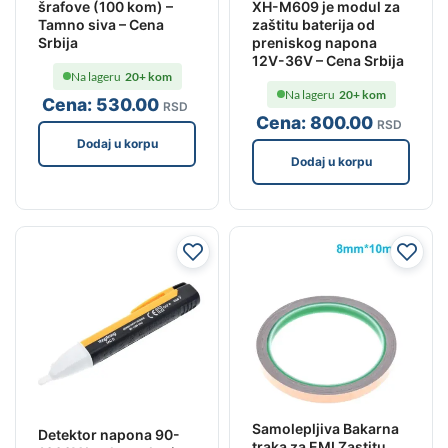
šrafove (100 kom) –
XH-M609 je modul za
Tamno siva – Cena
zaštitu baterija od
Srbija
preniskog napona
12V-36V – Cena Srbija
Na lageru
20+ kom
Na lageru
20+ kom
Cena:
530
.00
RSD
Cena:
800
.00
RSD
Dodaj u korpu
Dodaj u korpu
Samolepljiva Bakarna
Detektor napona 90-
traka za EMI Zastitu