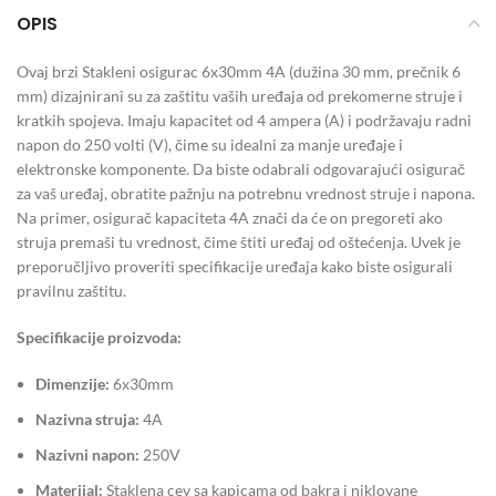
OPIS
Ovaj brzi Stakleni osigurac 6x30mm 4A (dužina 30 mm, prečnik 6
mm) dizajnirani su za zaštitu vaših uređaja od prekomerne struje i
kratkih spojeva. Imaju kapacitet od 4 ampera (A) i podržavaju radni
napon do 250 volti (V), čime su idealni za manje uređaje i
elektronske komponente. Da biste odabrali odgovarajući osigurač
za vaš uređaj, obratite pažnju na potrebnu vrednost struje i napona.
Na primer, osigurač kapaciteta 4A znači da će on pregoreti ako
struja premaši tu vrednost, čime štiti uređaj od oštećenja. Uvek je
preporučljivo proveriti specifikacije uređaja kako biste osigurali
pravilnu zaštitu.
Specifikacije proizvoda:
Dimenzije:
6x30mm
Nazivna struja:
4A
Nazivni napon:
250V
Materijal:
Staklena cev sa kapicama od bakra i niklovane