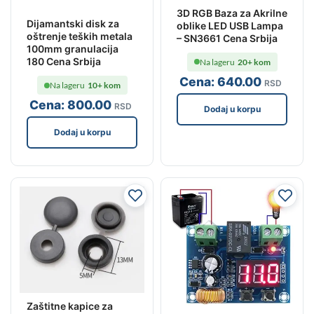
3D RGB Baza za Akrilne
Dijamantski disk za
oblike LED USB Lampa
oštrenje teških metala
– SN3661 Cena Srbija
100mm granulacija
180 Cena Srbija
Na lageru
20+ kom
Cena:
640
.00
RSD
Na lageru
10+ kom
Cena:
800
.00
RSD
Dodaj u korpu
Dodaj u korpu
Zaštitne kapice za