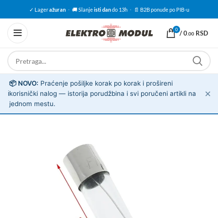
✓ Lager
ažuran
·
🚚 Slanje
isti dan
do 13h
·
📄 B2B ponude po PIB-u
0
/
0
RSD
.00
📦 NOVO:
Praćenje pošiljke korak po korak i prošireni
✕
ℹ️
korisnički nalog — istorija porudžbina i svi poručeni artikli na
jednom mestu.