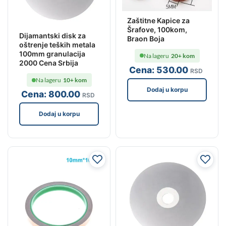
Zaštitne Kapice za
Šrafove, 100kom,
Dijamantski disk za
Braon Boja
oštrenje teških metala
100mm granulacija
Na lageru
20+ kom
2000 Cena Srbija
Cena:
530
.00
RSD
Na lageru
10+ kom
Dodaj u korpu
Cena:
800
.00
RSD
Dodaj u korpu