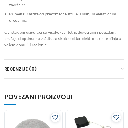
završnice
Primena:
Zaštita od prekomerne struje u manjim električnim
uređajima
Ovi stakleni osigurači su visokokvalitetni, dugotrajni i pouzdani,
pružajući optimalnu zaštitu za širok spektar elektronskih uređaja u
vašem domu ili radionici.
RECENZIJE (0)
POVEZANI PROIZVODI