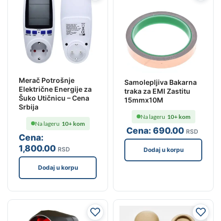
Merač Potrošnje
Samolepljiva Bakarna
Električne Energije za
traka za EMI Zastitu
Šuko Utičnicu – Cena
15mmx10M
Srbija
Na lageru
10+ kom
Na lageru
10+ kom
Cena:
690
.00
RSD
Cena:
1,800
.00
RSD
Dodaj u korpu
Dodaj u korpu