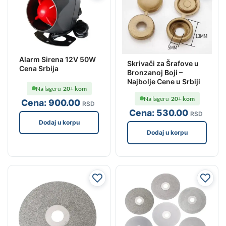
Alarm Sirena 12V 50W
Skrivači za Šrafove u
Cena Srbija
Bronzanoj Boji –
Najbolje Cene u Srbiji
Na lageru
20+ kom
Na lageru
20+ kom
Cena:
900
.00
RSD
Cena:
530
.00
RSD
Dodaj u korpu
Dodaj u korpu