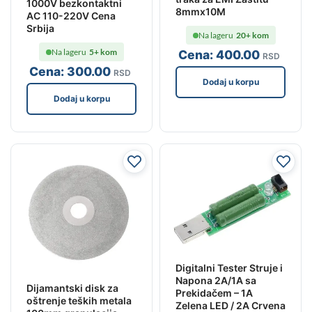
1000V bezkontaktni
8mmx10M
AC 110-220V Cena
Srbija
Na lageru
20+ kom
Na lageru
5+ kom
Cena:
400
.00
RSD
Cena:
300
.00
RSD
Dodaj u korpu
Dodaj u korpu
Digitalni Tester Struje i
Napona 2A/1A sa
Dijamantski disk za
Prekidačem – 1A
oštrenje teških metala
Zelena LED / 2A Crvena