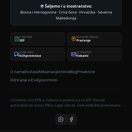
🌍
Šaljemo i u inostranstvo:
Bosna i Hercegovina · Crna Gora · Hrvatska · Severna
Makedonija
E-FAKTURE
TRACKING ODMAH
SEF
Praćenje
JAVNA PRED.
AUTOMATSKI
eOtpremnice
Fiskalni
O nama
Dostava
Reklamacije
Uslovi
Blog
Privatnost
Odricanje od odgovornosti
U sistemu smo PDV-a. Fakture za pravna lica na SEF. Ponuda
automatski po unosu PIB-a. Lager ažuran. Cene podložne promenama.