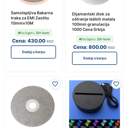
Samolepljiva Bakarna
Dijamantski disk za
traka za EMI Zastitu
oštrenje teških metala
10mmx10M
100mm granulacija
1000 Cena Srbija
Na lageru
20+ kom
Na lageru
20+ kom
Cena:
430
.00
RSD
Cena:
800
.00
RSD
Dodaj u korpu
Dodaj u korpu