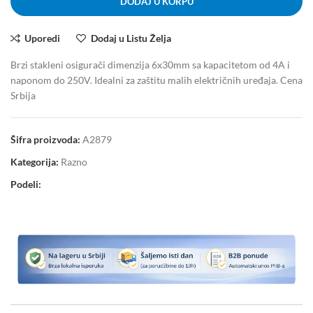
DODAJ U KORPU
Uporedi
Dodaj u Listu Želja
Brzi stakleni osigurači dimenzija 6x30mm sa kapacitetom od 4A i
naponom do 250V. Idealni za zaštitu malih električnih uređaja. Cena
Srbija
Šifra proizvoda:
A2879
Kategorija:
Razno
Podeli: