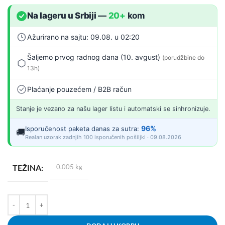
Na lageru u Srbiji
—
20+
kom
Ažurirano na sajtu: 09.08. u 02:20
Šaljemo prvog radnog dana (10. avgust)
(porudžbine do
13h)
Plaćanje pouzećem / B2B račun
Stanje je vezano za našu lager listu i automatski se sinhronizuje.
96%
Isporučenost paketa danas za sutra:
🚚
Realan uzorak zadnjih 100 isporučenih pošiljki · 09.08.2026
TEŽINA
0.005 kg