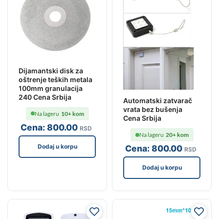
Dijamantski disk za
oštrenje teških metala
100mm granulacija
240 Cena Srbija
Automatski zatvarač
vrata bez bušenja
Na lageru
10+ kom
Cena Srbija
Cena:
800
.00
RSD
Na lageru
20+ kom
Dodaj u korpu
Cena:
800
.00
RSD
Dodaj u korpu