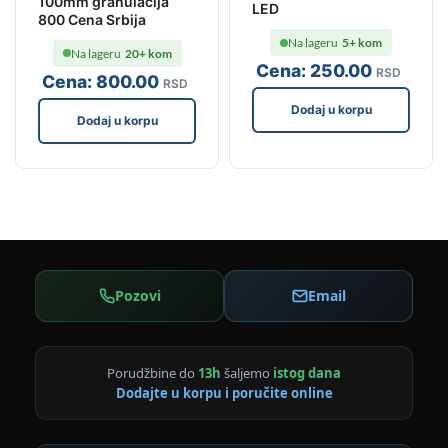
100mm granulacija
LED
800 Cena Srbija
Na lageru
5+ kom
Na lageru
20+ kom
Cena:
250
.00
RSD
Cena:
800
.00
RSD
Dodaj u korpu
Dodaj u korpu
Pozovi
Email
Porudžbine do
13h
šaljemo
istog dana
Dodajte u korpu i poručite online