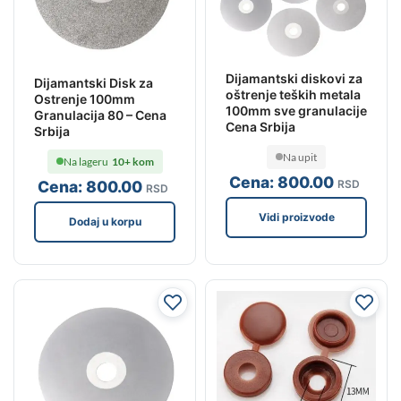
Dijamantski diskovi za
Dijamantski Disk za
oštrenje teških metala
Ostrenje 100mm
100mm sve granulacije
Granulacija 80 – Cena
Cena Srbija
Srbija
Na upit
Na lageru
10+ kom
Cena:
800
.00
Cena:
800
.00
RSD
RSD
Vidi proizvode
Dodaj u korpu