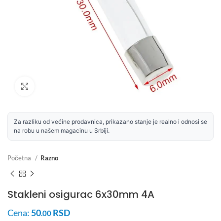
Uvećaj sliku
Za razliku od većine prodavnica, prikazano stanje je realno i odnosi se
na robu u našem magacinu u Srbiji.
Početna
Razno
Stakleni osigurac 6x30mm 4A
Cena:
50
RSD
.00