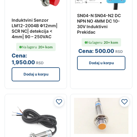
SN04-N SN04-N2 DC
Induktvini Senzor
NPN NO 4MM DC 10-
LM12-2004B Φ12mm|
30V Induktivni
SCR NC| detekcija <
Prekidac
4mm| 90 – 250VAC
Na lageru
20+ kom
Na lageru
20+ kom
Cena:
500
.00
RSD
Cena:
1,950
.00
RSD
Dodaj u korpu
Dodaj u korpu