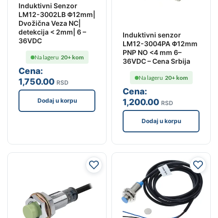
Induktivni Senzor
LM12-3002LB Φ12mm|
Dvožična Veza NC|
detekcija < 2mm| 6 –
Induktivni senzor
36VDC
LM12-3004PA Φ12mm
PNP NO <4 mm 6–
Na lageru
20+ kom
36VDC – Cena Srbija
Cena:
Na lageru
20+ kom
1,750
.00
RSD
Cena:
Dodaj u korpu
1,200
.00
RSD
Dodaj u korpu