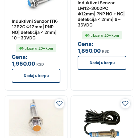
Induktivni Senzor
LM12-3002PC
Φ12mm| PNP NO + NC|
detekcija < 2mm| 6 –
Induktivni Senzor ITK-
36VDC
12P2C Φ12mm| PNP
NO| detekcija < 2mm|
Na lageru
20+ kom
10 – 30VDC
Cena:
Na lageru
20+ kom
1,850
.00
RSD
Cena:
Dodaj u korpu
1,950
.00
RSD
Dodaj u korpu