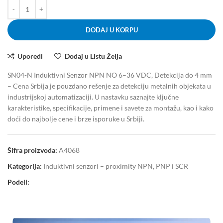
DODAJ U KORPU
Uporedi
Dodaj u Listu Želja
SN04-N Induktivni Senzor NPN NO 6–36 VDC, Detekcija do 4 mm
– Cena Srbija je pouzdano rešenje za detekciju metalnih objekata u
industrijskoj automatizaciji. U nastavku saznajte ključne
karakteristike, specifikacije, primene i savete za montažu, kao i kako
doći do najbolje cene i brze isporuke u Srbiji.
Šifra proizvoda:
A4068
Kategorija:
Induktivni senzori – proximity NPN, PNP i SCR
Podeli: