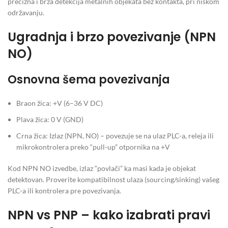
precizna i brza detekcija metalnih objekata bez kontakta, pri niskom
održavanju.
Ugradnja i brzo povezivanje (NPN
NO)
Osnovna šema povezivanja
Braon žica: +V (6–36 V DC)
Plava žica: 0 V (GND)
Crna žica: Izlaz (NPN, NO) – povezuje se na ulaz PLC-a, releja ili
mikrokontrolera preko “pull-up” otpornika na +V
Kod NPN NO izvedbe, izlaz “povlači” ka masi kada je objekat
detektovan. Proverite kompatibilnost ulaza (sourcing/sinking) vašeg
PLC-a ili kontrolera pre povezivanja.
NPN vs PNP – kako izabrati pravi