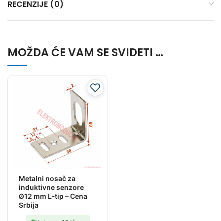
RECENZIJE (0)
MOŽDA ĆE VAM SE SVIDETI …
Metalni nosač za
induktivne senzore
Ø12 mm L‑tip – Cena
Srbija