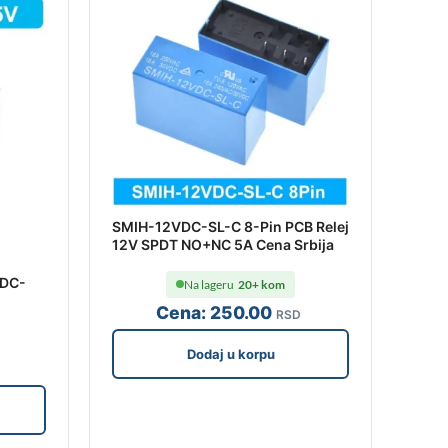
SMIH-12VDC-SL-C 8-Pin PCB Relej
12V SPDT NO+NC 5A Cena Srbija
VDC-
Na lageru
20+ kom
Cena:
250
.00
RSD
Dodaj u korpu