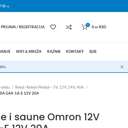
PIB-u
0
PRIJAVA / REGISTRACIJA
0
RSD
.00
VANJE
WIFI & MREŽA
RAZNO
KONTAKT
B2B
✕
stu.
radnju
Releji i Relejni Moduli – 5V, 12V, 24V, 40A
 20A G4A-1A-E 12V 20A
ime i saune Omron 12V