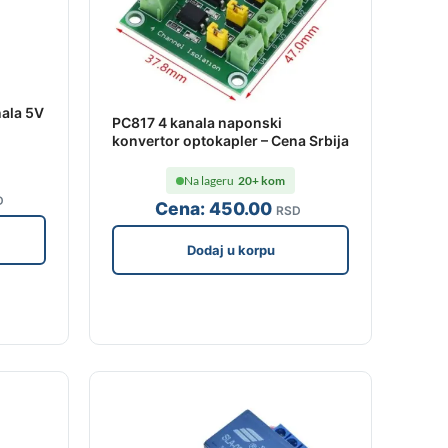
nala 5V
PC817 4 kanala naponski
konvertor optokapler – Cena Srbija
Na lageru
20+ kom
D
Cena:
450
.00
RSD
Dodaj u korpu