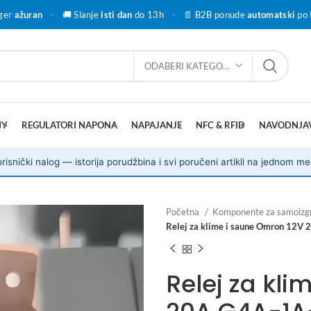
ger
ažuran
·
🚚 Slanje
isti dan
do 13h
·
📄 B2B ponude
automatski
po 
ODABERI KATEGORIJU
IY
REGULATORI NAPONA
NAPAJANJE
NFC & RFID
NAVODNJA
risnički nalog — istorija porudžbina i svi poručeni artikli na jednom me
Početna
Komponente za samoizg
Relej za klime i saune Omron 12V
Relej za kl