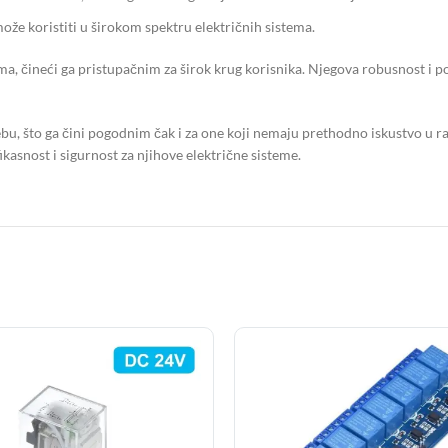
može koristiti u širokom spektru električnih sistema.
a, čineći ga pristupačnim za širok krug korisnika. Njegova robusnost i 
ebu, što ga čini pogodnim čak i za one koji nemaju prethodno iskustvo u
ikasnost i sigurnost za njihove električne sisteme.