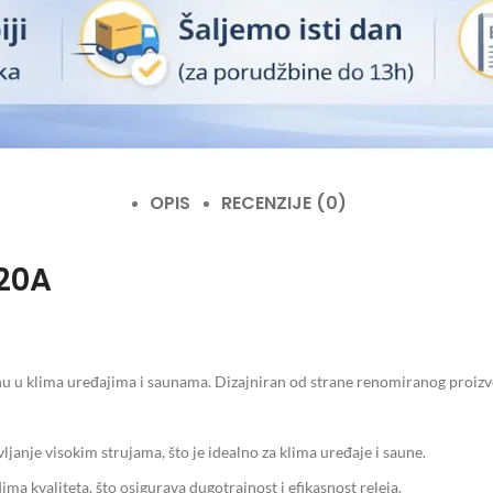
OPIS
RECENZIJE (0)
 20A
 u klima uređajima i saunama. Dizajniran od strane renomiranog proizvo
anje visokim strujama, što je idealno za klima uređaje i saune.
ma kvaliteta, što osigurava dugotrajnost i efikasnost releja.