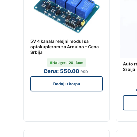
5V 4 kanala relejni modul sa
optokuplerom za Arduino – Cena
Srbija
Na lageru
20+ kom
Auto r
Srbija
Cena:
550
.00
RSD
Dodaj u korpu