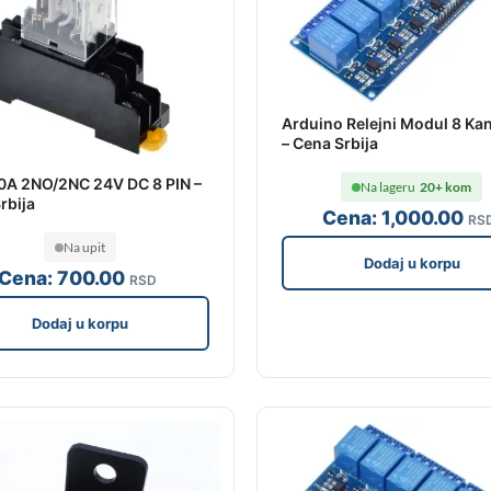
Arduino Relejni Modul 8 Ka
– Cena Srbija
10A 2NO/2NC 24V DC 8 PIN –
Na lageru
20+ kom
rbija
Cena:
1,000
.00
RS
Na upit
Dodaj u korpu
Cena:
700
.00
RSD
Dodaj u korpu