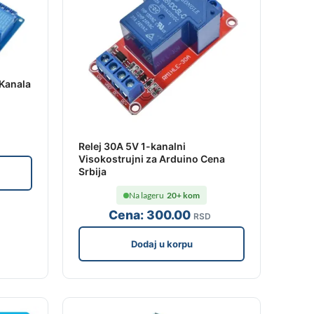
 Kanala
Relej 30A 5V 1-kanalni
Visokostrujni za Arduino Cena
Srbija
Na lageru
20+ kom
Cena:
300
.00
RSD
Dodaj u korpu