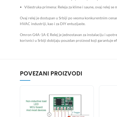
Višestruka primena: Releja za klime i saune, ovaj relej se 
Ovaj relej je dostupan u Srbiji po veoma konkurentnim cenam
HVAC industriji, kao i za DIY entuzijaste.
Omron G4A-1A-E Relej je jednostavan za instalaciju i upotr
korisnici u Srbiji dobijaju pouzdan proizvod koji garantuje ef
POVEZANI PROIZVODI