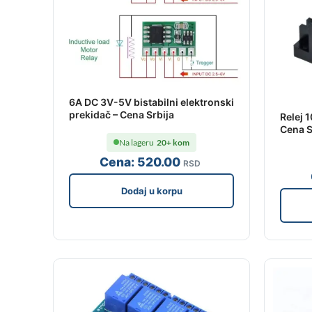
6A DC 3V-5V bistabilni elektronski
prekidač – Cena Srbija
Relej 
Cena S
Na lageru
20+ kom
Cena:
520
.00
RSD
Dodaj u korpu