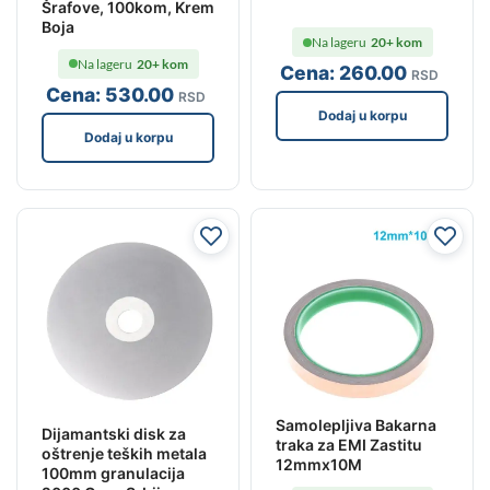
Šrafove, 100kom, Krem
Boja
Na lageru
20+ kom
Na lageru
20+ kom
Cena:
260
.00
RSD
Cena:
530
.00
RSD
Dodaj u korpu
Dodaj u korpu
Samolepljiva Bakarna
Dijamantski disk za
traka za EMI Zastitu
oštrenje teških metala
12mmx10M
100mm granulacija