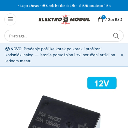
✓ Lager
ažuran
·
🚚 Slanje
isti dan
do 13h
·
📄 B2B ponude po PIB-u
0
/
0
RSD
.00
📦 NOVO:
Praćenje pošiljke korak po korak i prošireni
✕
ℹ️
korisnički nalog — istorija porudžbina i svi poručeni artikli na
jednom mestu.