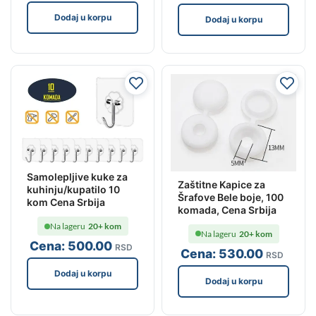
Dodaj u korpu
Dodaj u korpu
Samolepljive kuke za
Zaštitne Kapice za
kuhinju/kupatilo 10
Šrafove Bele boje, 100
kom Cena Srbija
komada, Cena Srbija
Na lageru
20+ kom
Na lageru
20+ kom
Cena:
500
.00
RSD
Cena:
530
.00
RSD
Dodaj u korpu
Dodaj u korpu