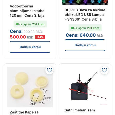
Vodootporna
3D RGB Baza za Akrilne
aluminijumska tuba
oblike LED USB Lampa
120 mm Cena Srbija
– SN3661 Cena Srbija
Na lageru
20+ kom
Na lageru
20+ kom
Cena:
900
.00
RSD
Cena:
640
.00
RSD
500
.00
-44%
RSD
Dodaj u korpu
Dodaj u korpu
Satni mehanizam
Zaštitne Kape za