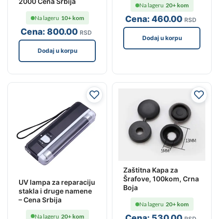
2000 Cena Srbija
Na lageru
20+ kom
Cena:
460
.00
Na lageru
10+ kom
RSD
Cena:
800
.00
RSD
Dodaj u korpu
Dodaj u korpu
Zaštitna Kapa za
Šrafove, 100kom, Crna
UV lampa za reparaciju
Boja
stakla i druge namene
– Cena Srbija
Na lageru
20+ kom
Na lageru
20+ kom
Cena:
530
.00
RSD