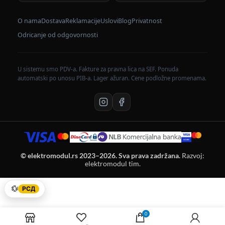
O nama
Dostava
Reklamacije
Uslovi
Blog
Privatnost
Odricanje od odgovornosti
U sistemu smo PDV-a. Fakture za pravna lica na SEF. Ponuda
automatski po unosu PIB-a. Lager ažuran. Cene podložne promenama.
© elektromodul.rs 2023–2026. Sva prava zadržana.
Razvoj:
elektromodul tim.
💱
РСД
0