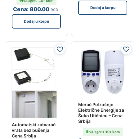
Na lageru
10+ kom
Dodaj u korpu
Cena:
800
.00
RSD
Dodaj u korpu
Merač Potrošnje
Električne Energije za
Šuko Utičnicu – Cena
Srbija
Automatski zatvarač
vrata bez bušenja
Na lageru
10+ kom
Cena Srbija