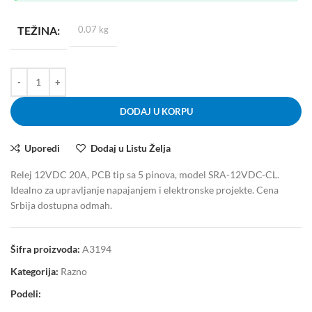
TEŽINA
0.07 kg
DODAJ U KORPU
Uporedi
Dodaj u Listu Želja
Relej 12VDC 20A, PCB tip sa 5 pinova, model SRA-12VDC-CL.
Idealno za upravljanje napajanjem i elektronske projekte. Cena
Srbija dostupna odmah.
Šifra proizvoda:
A3194
Kategorija:
Razno
Podeli: