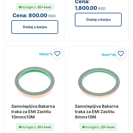
Cena:
1,800
.00
Na lageru
20+ kom
RSD
Cena:
800
.00
RSD
Dodaj u korpu
Dodaj u korpu
Samolepljiva Bakarna
Samolepljiva Bakarna
traka za EMI Zastitu
traka za EMI Zastitu
10mmx10M
6mmx10M
Na lageru
20+ kom
Na lageru
20+ kom