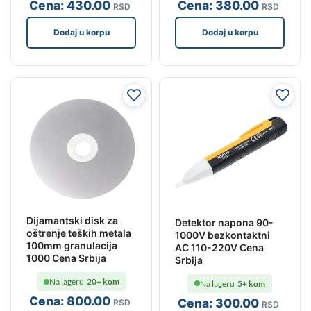
Cena:
430
.00
Cena:
380
.00
RSD
RSD
Dodaj u korpu
Dodaj u korpu
Dijamantski disk za
Detektor napona 90-
oštrenje teških metala
1000V bezkontaktni
100mm granulacija
AC 110-220V Cena
1000 Cena Srbija
Srbija
Na lageru
20+ kom
Na lageru
5+ kom
Cena:
800
.00
Cena:
300
.00
RSD
RSD