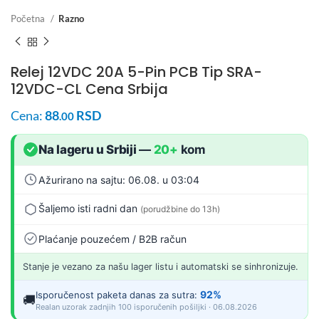
Početna
Razno
Relej 12VDC 20A 5-Pin PCB Tip SRA-
12VDC-CL Cena Srbija
Cena:
88
RSD
.00
Na lageru u Srbiji
—
20+
kom
Ažurirano na sajtu: 06.08. u 03:04
Šaljemo isti radni dan
(porudžbine do 13h)
Plaćanje pouzećem / B2B račun
Stanje je vezano za našu lager listu i automatski se sinhronizuje.
92%
Isporučenost paketa danas za sutra:
🚚
Realan uzorak zadnjih 100 isporučenih pošiljki · 06.08.2026