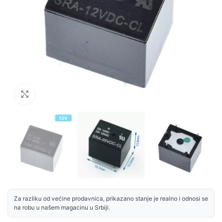
Uvećaj sliku
Za razliku od većine prodavnica, prikazano stanje je realno i odnosi se
na robu u našem magacinu u Srbiji.