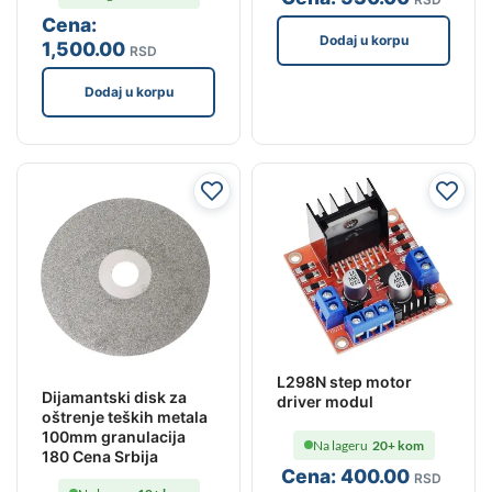
Cena:
Dodaj u korpu
1,500
.00
RSD
Dodaj u korpu
L298N step motor
Dijamantski disk za
driver modul
oštrenje teških metala
100mm granulacija
Na lageru
20+ kom
180 Cena Srbija
Cena:
400
.00
RSD