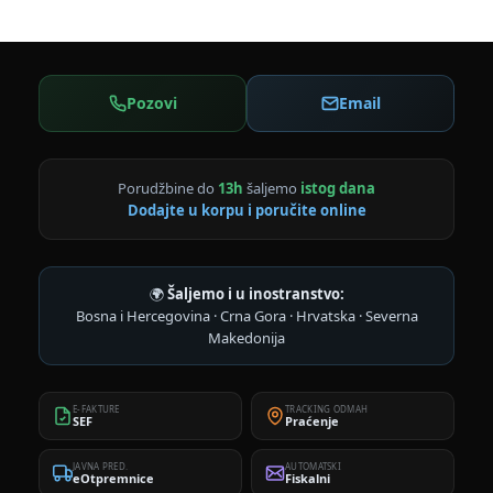
Pozovi
Email
Porudžbine do
13h
šaljemo
istog dana
Dodajte u korpu i poručite online
🌍
Šaljemo i u inostranstvo:
Bosna i Hercegovina · Crna Gora · Hrvatska · Severna
Makedonija
E-FAKTURE
TRACKING ODMAH
SEF
Praćenje
JAVNA PRED.
AUTOMATSKI
eOtpremnice
Fiskalni