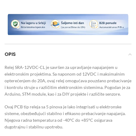
OPIS
Relej SRA-12VDC-CL je savršen za upravljanje napajanjem u
elektronskim projektima. Sa naponom od 12VDC i maksimalnim
opterećenjem do 20A, ovaj relej omogućava pouzdano prebacivanje
i kontrolu struje u različitim elektronskim sistemima. Pogodan je za
Arduino, STM module, kao i za DIY projekte i različite senzore.
Ovaj PCB tip releja sa 5 pinova je lako integrisati u elektronske
sisteme, obezbeđujući stabilno i efikasno prebacivanje napajanja.
Njegova radna temperatura od -40°C do +85°C osigurava
dugotrajnu i stabilnu upotrebu.