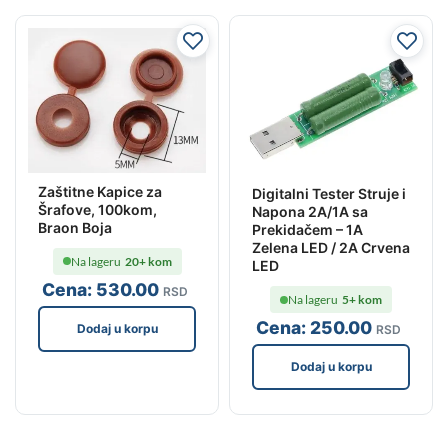
Zaštitne Kapice za
Digitalni Tester Struje i
Šrafove, 100kom,
Napona 2A/1A sa
Braon Boja
Prekidačem – 1A
Zelena LED / 2A Crvena
Na lageru
20+ kom
LED
Cena:
530
.00
RSD
Na lageru
5+ kom
Cena:
250
.00
Dodaj u korpu
RSD
Dodaj u korpu