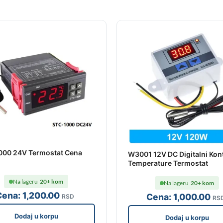
000 24V Termostat Cena
W3001 12V DC Digitalni Kon
Temperature Termostat
Na lageru
20+ kom
Na lageru
20+ kom
Cena:
1,200
.00
Cena:
1,000
.00
RSD
RS
Dodaj u korpu
Dodaj u korpu