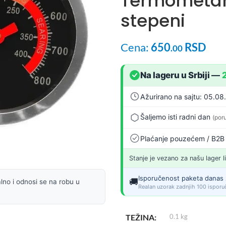
Termometar
stepeni
Cena:
650
RSD
.00
Na lageru u Srbiji
—
Ažurirano na sajtu: 05.08
Šaljemo isti radni dan
(por
Plaćanje pouzećem / B2B
Stanje je vezano za našu lager l
Isporučenost paketa danas 
🚚
lno i odnosi se na robu u
Realan uzorak zadnjih 100 isporuč
TEŽINA
0.1 kg