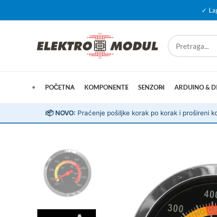
✓ La
POČETNA
KOMPONENTE
SENZORI
ARDUINO & D
ℹ️
📦 NOVO:
Praćenje pošiljke korak po korak i prošireni ko