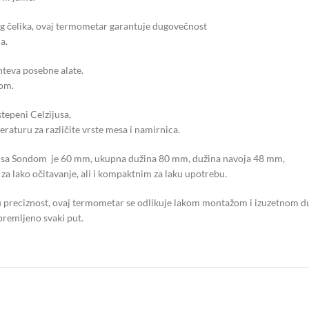
g čelika, ovaj termometar garantuje dugovečnost
a.
hteva posebne alate.
com.
epeni Celzijusa,
turu za različite vrste mesa i namirnica.
ar sa Sondom je 60 mm, ukupna dužina 80 mm, dužina navoja 48 mm,
za lako očitavanje, ali i kompaktnim za laku upotrebu.
 preciznost, ovaj termometar se odlikuje lakom montažom i izuzetnom d
premljeno svaki put.