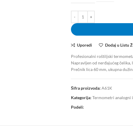
Uporedi
Dodaj u Listu Ž
Profesionalni roštiljski termome
Napravljen od nerđajućeg čelika, l
Prečnik lica 60 mm, ukupna dužina
Šifra proizvoda:
A61K
Kategorija:
Termometri analogni ind
Podeli: