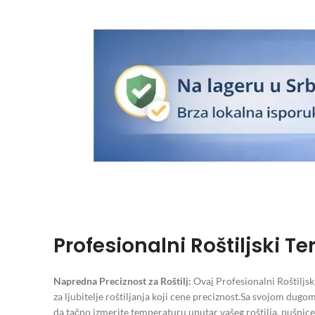
Profesionalni Roštiljski 
Napredna Preciznost za Roštilj:
Ovaj Profesionalni Roštiljs
za ljubitelje roštiljanja koji cene preciznost.Sa svojom d
da tačno izmerite temperaturu unutar vašeg roštilja, pušnice 