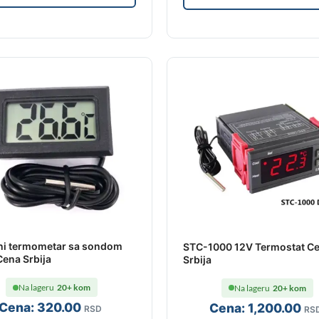
ni termometar sa sondom
STC-1000 12V Termostat C
Cena Srbija
Srbija
Na lageru
20+ kom
Na lageru
20+ kom
Cena:
320
.00
Cena:
1,200
.00
RSD
RS