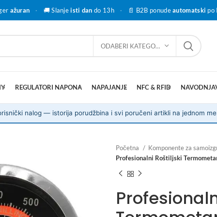
ger
ažuran
·
🚚 Slanje
isti dan
do 13h
·
📄 B2B ponude
automatski
po 
ODABERI KATEGORIJU
IY
REGULATORI NAPONA
NAPAJANJE
NFC & RFID
NAVODNJA
risnički nalog — istorija porudžbina i svi poručeni artikli na jednom me
Početna
Komponente za samoizg
Profesionalni Roštiljski Termometa
Profesionalni