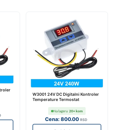
troler
W3001 24V DC Digitalni Kontroler
Temperature Termostat
Na lageru
20+ kom
D
Cena:
800
.00
RSD