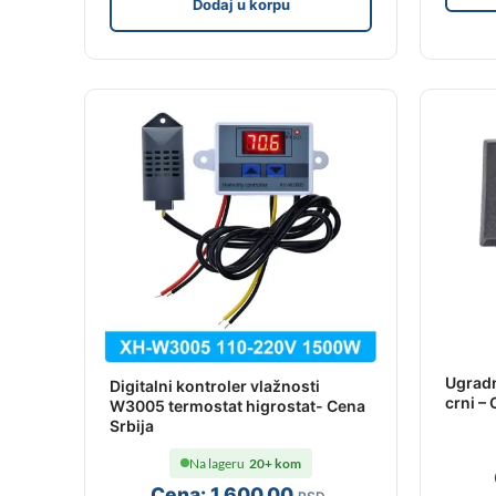
Dodaj u korpu
Ugrad
Digitalni kontroler vlažnosti
crni – 
W3005 termostat higrostat- Cena
Srbija
Na lageru
20+ kom
Cena:
1,600
.00