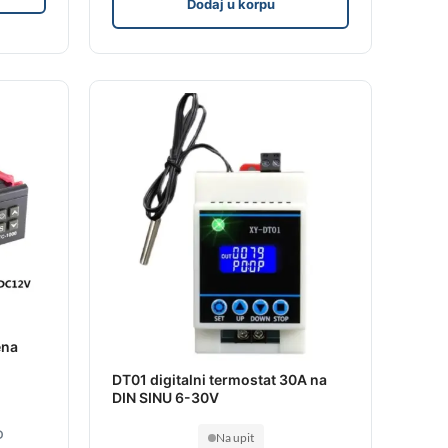
Dodaj u korpu
ena
DT01 digitalni termostat 30A na
DIN SINU 6-30V
D
Na upit