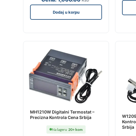
RSD
Dodaj u korpu
MH1210W Digitalni Termostat –
W1209
Precizna Kontrola Cena Srbija
Kontro
Srbija
Na lageru
20+ kom