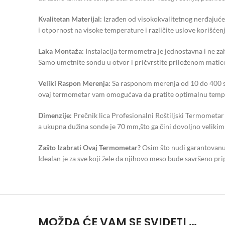
Kvalitetan Materijal:
Izrađen od visokokvalitetnog nerđajuće
i otpornost na visoke temperature i različite uslove korišćenj
Laka Montaža:
Instalacija termometra je jednostavna i ne za
Samo umetnite sondu u otvor i pričvrstite priloženom mati
Veliki Raspon Merenja:
Sa rasponom merenja od 10 do 400 st
ovaj termometar vam omogućava da pratite optimalnu tempera
Dimenzije:
Prečnik lica Profesionalni Roštiljski Termomet
a ukupna dužina sonde je 70 mm,što ga čini dovoljno velikim 
Zašto Izabrati Ovaj Termometar?
Osim što nudi garantovanu
Idealan je za sve koji žele da njihovo meso bude savršeno pri
MOŽDA ĆE VAM SE SVIDETI …