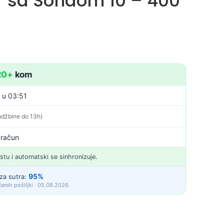
 sa Sondom 10 – 400
20+
kom
. u 03:51
udžbine do 13h)
 račun
istu i automatski se sinhronizuje.
95%
za sutra:
enih pošiljki · 05.08.2026