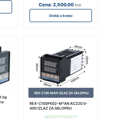
Cena:
2,500
.00
RSD
Dodaj u korpu
 tip
na
REX-C100FK02-M*AN AC220 0-
400 IZLAZ ZA SKLOPKU