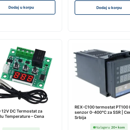
Dodaj u korpu
Dodaj u korpu
REX-C100 termostat PT100 K
 12V DC Termostat za
senzor 0-400°C za SSR | Ce
lu Temperature – Cena
Srbija
Na lageru
20+ kom