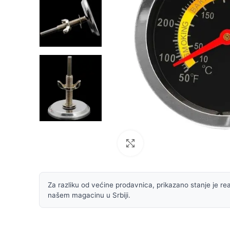
Uvećaj sliku
Za razliku od većine prodavnica, prikazano stanje je rea
našem magacinu u Srbiji.