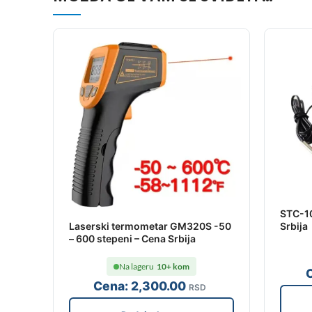
STC-1
Laserski termometar GM320S -50
Srbija
– 600 stepeni – Cena Srbija
Na lageru
10+ kom
Cena:
2,300
.00
RSD