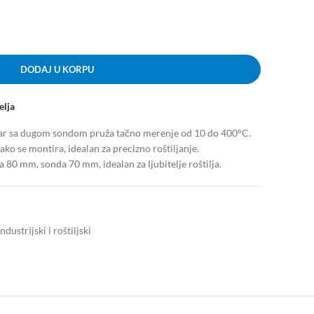
DODAJ U KORPU
elja
tar sa dugom sondom pruža tačno merenje od 10 do 400°C.
ako se montira, idealan za precizno roštiljanje.
 80 mm, sonda 70 mm, idealan za ljubitelje roštilja.
ustrijski i roštiljski