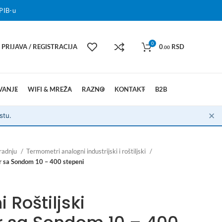
PIB-u
0
PRIJAVA / REGISTRACIJA
0
RSD
.00
VANJE
WIFI & MREŽA
RAZNO
KONTAKT
B2B
✕
stu.
radnju
Termometri analogni industrijski i roštiljski
r sa Sondom 10 – 400 stepeni
 Roštiljski