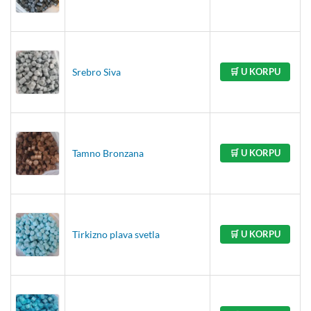
Srebro Siva
🛒 U KORPU
Tamno Bronzana
🛒 U KORPU
Tirkizno plava svetla
🛒 U KORPU