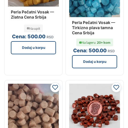
Perla Pečatni Vosak —
Zlatna Cena Srbija
Perla Pečatni Vosak —
Tirkizno plava tamna
Na upit
Cena Srbija
Cena:
500
.00
RSD
Na lageru
20+ kom
Dodaj u korpu
Cena:
500
.00
RSD
Dodaj u korpu