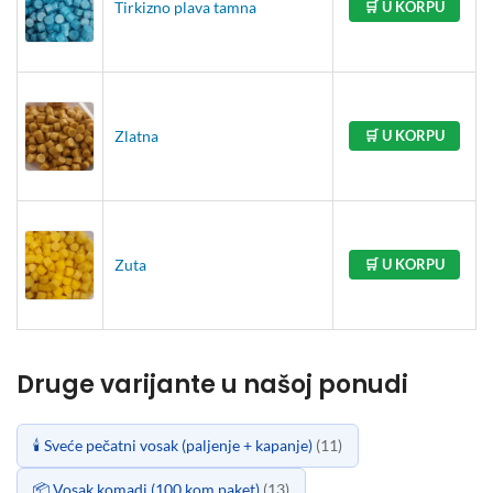
Tirkizno plava tamna
🛒 U KORPU
Zlatna
🛒 U KORPU
Zuta
🛒 U KORPU
Druge varijante u našoj ponudi
🕯️ Sveće pečatni vosak (paljenje + kapanje)
(11)
📦 Vosak komadi (100 kom paket)
(13)