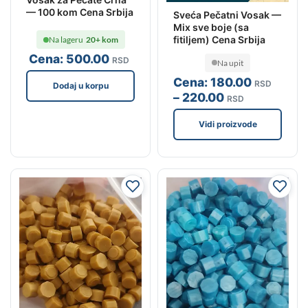
— 100 kom Cena Srbija
Sveća Pečatni Vosak —
Mix sve boje (sa
fitiljem) Cena Srbija
Na lageru
20+ kom
Cena:
500
.00
RSD
Na upit
Cena:
180
.00
RSD
Dodaj u korpu
–
220
.00
RSD
Vidi proizvode