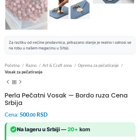
Za razliku od većine prodavnica, prikazano stanje je realno i odnosi se
na robu u našem magacinu u Srbiji.
Početna
Razno
Art & Craft zona
Oprema za pečatiranje
Vosak za pečatiranje
Perla Pečatni Vosak — Bordo ruza Cena
Srbija
Cena:
500
RSD
.00
Na lageru u Srbiji
—
20+
kom