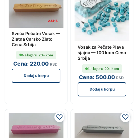
Sveća Pečatni Vosak —
Zlatna Carsko Zlato
Cena Srbija
Vosak za Pečate Plava
sjajna — 100 kom Cena
Na lageru
20+ kom
Srbija
Cena:
220
.00
RSD
Na lageru
20+ kom
Dodaj u korpu
Cena:
500
.00
RSD
Dodaj u korpu