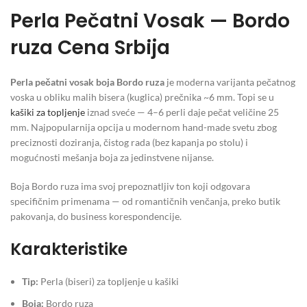
Perla Pečatni Vosak — Bordo
ruza Cena Srbija
Perla pečatni vosak boja Bordo ruza
je moderna varijanta pečatnog
voska u obliku malih bisera (kuglica) prečnika ~6 mm. Topi se u
kašiki za topljenje
iznad sveće — 4–6 perli daje pečat veličine 25
mm. Najpopularnija opcija u modernom hand-made svetu zbog
preciznosti doziranja, čistog rada (bez kapanja po stolu) i
mogućnosti mešanja boja za jedinstvene nijanse.
Boja Bordo ruza ima svoj prepoznatljiv ton koji odgovara
specifičnim primenama — od romantičnih venčanja, preko butik
pakovanja, do business korespondencije.
Karakteristike
Tip:
Perla (biseri) za topljenje u kašiki
Boja:
Bordo ruza