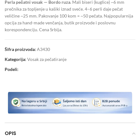
Perla pečatni vosak — Bordo ruza
. Mali biseri (kuglice) ~6 mm
prečnika za topljenje u kašiki iznad sveće. 4–6 perli daje pečat
veličine ~25 mm. Pakovanje 100 kom = ~50 pečata. Najpopularnija
opcija za hand-made venčanja, butik proizvode i poslovnu
korespondenciju. Cena Srbija.
Šifra proizvoda:
A3430
Kategorija:
Vosak za pečatiranje
Podeli:
OPIS