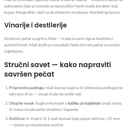
pakovanju daje proizvodu prepoznatljiv hand-made karakter koji
kupac fotografiše i deli na društvenim mrežama. Marketing-bonus.
Vinarije i destilerije
Voskovni pečat na grliću flaše — tradicionalni signal kvaliteta i
autentičnosti. Mali butik proizvođači često koriste pečat sa svojim
logotipom.
Stručni savet — kako napraviti
savršen pečat
Pripremite podlogu:
mali komad papira ili silikonska podloga (ne
lakirano drvo — vosak može da uništi lak)
Otopite vosak:
kuglice/komade u
kašiku za topljenje
iznad sveće,
ili sveće-vosak palite direktno i kapnete
Količina:
4–6 perli ili 1 mali komad daje pečat veličine ~25 mm
— taman za standardne motive