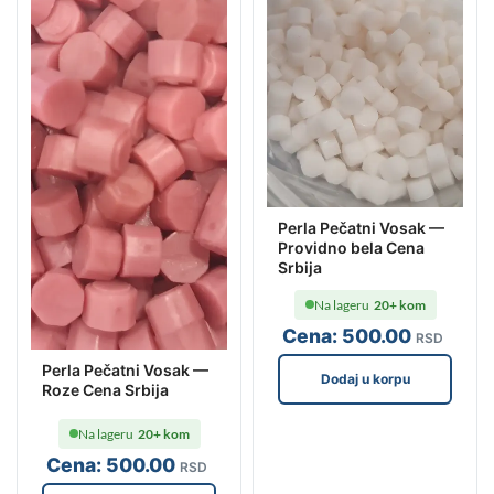
Perla Pečatni Vosak —
Providno bela Cena
Srbija
Na lageru
20+ kom
Cena:
500
.00
RSD
Perla Pečatni Vosak —
Dodaj u korpu
Roze Cena Srbija
Na lageru
20+ kom
Cena:
500
.00
RSD