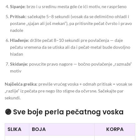
Sipanje:
brzo i u sredinu mesta gde će ići motiv, ne raspršeno
Pritisak:
sačekajte 5–8 sekundi (vosak da se delimično ohladi i
postane „sjajan ali još mekan“), pa pritisnite pečat čvrsto i pravo
nadole
Hlađenje:
držite pečat 8–10 sekundi pre povlačenja — daje
pečatu vremena da se utiska ali da i pečat-metal bude dovoljno
hladan
Skidanje:
povucite pravo nagore — bočno povlačenje „razmaže“
motiv
Najčešća greška:
previše vrućeg voska + odmah pritisak = vosak se
„razlije“ iz pečata pre nego što stigne da očvrsne. Sačekajte par
sekundi.
🟣 Sve boje perla pečatnog voska
SLIKA
BOJA
KORPA