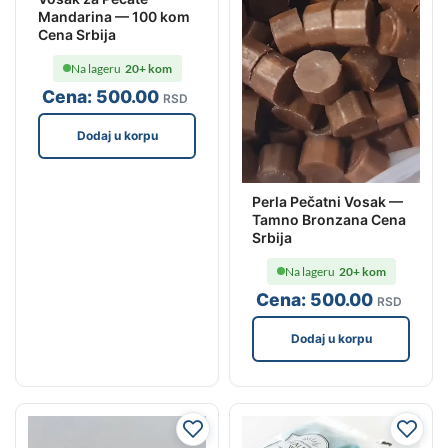
Mandarina — 100 kom
Cena Srbija
Na lageru
20+ kom
Cena:
500
.00
RSD
Dodaj u korpu
Perla Pečatni Vosak —
Tamno Bronzana Cena
Srbija
Na lageru
20+ kom
Cena:
500
.00
RSD
Dodaj u korpu