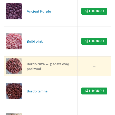
Ancient Purple
🛒 U KORPU
Bejbi pink
🛒 U KORPU
Bordo ruza ← gledate ovaj
—
proizvod
Bordo tamna
🛒 U KORPU