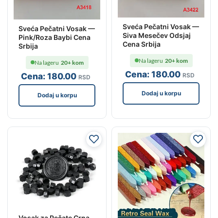
Sveća Pečatni Vosak —
Sveća Pečatni Vosak —
Siva Mesečev Odsjaj
Pink/Roza Baybi Cena
Cena Srbija
Srbija
Na lageru
20+ kom
Na lageru
20+ kom
Cena:
180
.00
Cena:
180
.00
RSD
RSD
Dodaj u korpu
Dodaj u korpu
Vosak za Pečate Crna