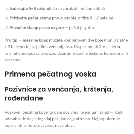
Sačekajte 5–8 sekundi
da se vosak delimično ohladi
Pritisnite pečat-stamp
pravo nadole, držite 8–10 sekundi
Povucite stamp pravo nagore
— pečat je gotov
Pro tip — mešanje boja:
možete kombinovati dve boje (npr. 3 zlatne
+ 3 bele perle) za jedinstvenu nijansu. Eksperimentišite — perla
format omogućava precizno doziranje koje je teško sa komadima ili
svećama.
Primena pečatnog voska
Pozivnice za venčanja, krštenja,
rođendane
Voskovni pečat na kovertu daje pozivnici premium izgled — gosti
odmah vide da je događaj pažljivo organizovan. Najpopularnije
boje: zlatna, bordo, crvena, navy plava.