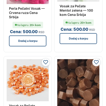
Vosak za Pečate
Perla Pečatni Vosak —
Mentol zelena — 100
Crvena ruza Cena
kom Cena Srbija
Srbija
Na lageru
20+ kom
Na lageru
20+ kom
Cena:
500
.00
RSD
Cena:
500
.00
RSD
Dodaj u korpu
Dodaj u korpu
Vosak za Pečate