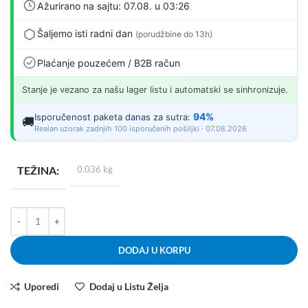
Ažurirano na sajtu: 07.08. u 03:26
Šaljemo isti radni dan
(porudžbine do 13h)
Plaćanje pouzećem / B2B račun
Stanje je vezano za našu lager listu i automatski se sinhronizuje.
94%
Isporučenost paketa danas za sutra:
🚚
Realan uzorak zadnjih 100 isporučenih pošiljki · 07.08.2026
TEŽINA
0.036 kg
DODAJ U KORPU
Uporedi
Dodaj u Listu Želja