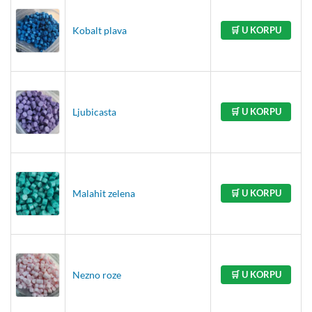
Kobalt plava
🛒 U KORPU
Ljubicasta
🛒 U KORPU
Malahit zelena
🛒 U KORPU
Nezno roze
🛒 U KORPU