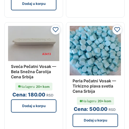
Dodaj u korpu
Sveća Pečatni Vosak —
Bela Snežna Čarolija
Cena Srbija
Perla Pečatni Vosak —
Tirkizno plava svetla
Na lageru
20+ kom
Cena Srbija
Cena:
180
.00
RSD
Na lageru
20+ kom
Dodaj u korpu
Cena:
500
.00
RSD
Dodaj u korpu