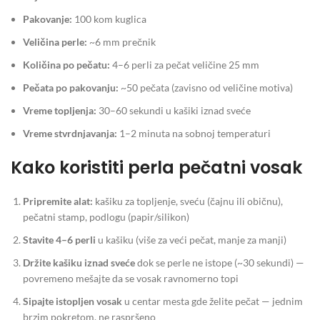
Pakovanje:
100 kom kuglica
Veličina perle:
~6 mm prečnik
Količina po pečatu:
4–6 perli za pečat veličine 25 mm
Pečata po pakovanju:
~50 pečata (zavisno od veličine motiva)
Vreme topljenja:
30–60 sekundi u kašiki iznad sveće
Vreme stvrdnjavanja:
1–2 minuta na sobnoj temperaturi
Kako koristiti perla pečatni vosak
Pripremite alat:
kašiku za topljenje, sveću (čajnu ili običnu),
pečatni stamp, podlogu (papir/silikon)
Stavite 4–6 perli
u kašiku (više za veći pečat, manje za manji)
Držite kašiku iznad sveće
dok se perle ne istope (~30 sekundi) —
povremeno mešajte da se vosak ravnomerno topi
Sipajte istopljen vosak
u centar mesta gde želite pečat — jednim
brzim pokretom, ne raspršeno