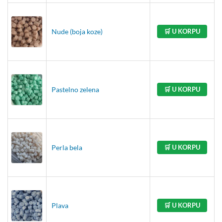
Nude (boja koze)
🛒 U KORPU
Pastelno zelena
🛒 U KORPU
Perla bela
🛒 U KORPU
Plava
🛒 U KORPU