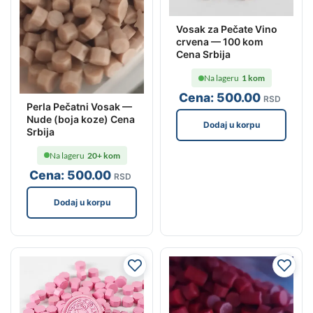
Vosak za Pečate Vino
crvena — 100 kom
Cena Srbija
Na lageru
1 kom
Cena:
500
.00
RSD
Perla Pečatni Vosak —
Nude (boja koze) Cena
Dodaj u korpu
Srbija
Na lageru
20+ kom
Cena:
500
.00
RSD
Dodaj u korpu