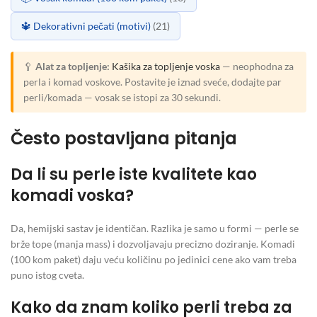
🔱 Dekorativni pečati (motivi)
(21)
🥄
Alat za topljenje:
Kašika za topljenje voska
— neophodna za
perla i komad voskove. Postavite je iznad sveće, dodajte par
perli/komada — vosak se istopi za 30 sekundi.
Često postavljana pitanja
Da li su perle iste kvalitete kao
komadi voska?
Da, hemijski sastav je identičan. Razlika je samo u formi — perle se
brže tope (manja mass) i dozvoljavaju precizno doziranje. Komadi
(100 kom paket) daju veću količinu po jedinici cene ako vam treba
puno istog cveta.
Kako da znam koliko perli treba za