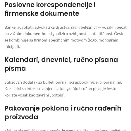
Poslovne korespondencije i
firmenske dokumente
Banke, advokati, advokatska društva, javni beležnici — vosakni pečat
na važnim dokumentima signalizira ozbiljnost i autentičnost. Često
se kombinuje sa firmom-specifičnim motivom (logo, monogram,
inicijali).
Kalendari, dnevnici, ručno pisana
pisma
Stilizovan dodatak za bullet journal, scrapbooking, art-journaling.
Korisnici sa interesovanjem za kaligrafiju i ručno pisanje često
koriste vosak kao završni „potpis“.
Pakovanje poklona i ručno rađenih
proizvoda
Mali proizvođači sapuna, sveća, kreama, nakita — voskovni pečat na