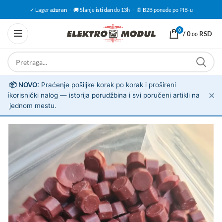
✓ Lager
ažuran
·
🚚 Slanje
isti dan
do 13h
·
📄 B2B ponude po PIB-u
0
/
0
RSD
.00
📦 NOVO:
Praćenje pošiljke korak po korak i prošireni
✕
ℹ️
korisnički nalog — istorija porudžbina i svi poručeni artikli na
jednom mestu.