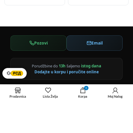
Pozovi
Email
Porudžbine do
13h
šaljemo
istog dana
Dodajte u korpu i poručite online
💱
РСД
0
🌍
Šaljemo i u inostranstvo:
Prodavnica
Lista Želja
Korpa
Moj Nalog
Bosna i Hercegovina · Crna Gora · Hrvatska · Severna
Makedonija
E-FAKTURE
TRACKING ODMAH
SEF
Praćenje