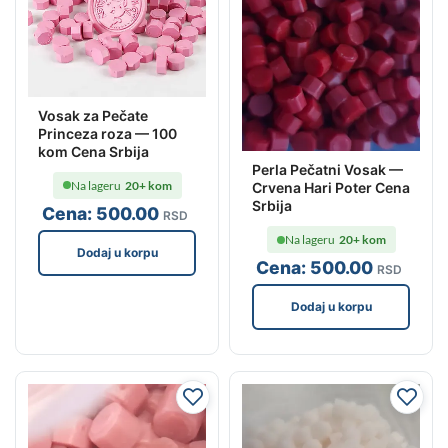
Vosak za Pečate
Princeza roza — 100
kom Cena Srbija
Perla Pečatni Vosak —
Na lageru
20+ kom
Crvena Hari Poter Cena
Srbija
Cena:
500
.00
RSD
Na lageru
20+ kom
Dodaj u korpu
Cena:
500
.00
RSD
Dodaj u korpu