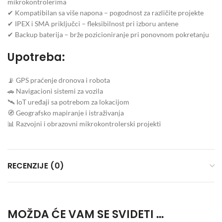
mikrokontrolerima
✔ Kompatibilan sa više napona – pogodnost za različite projekte
✔ IPEX i SMA priključci – fleksibilnost pri izboru antene
✔ Backup baterija – brže pozicioniranje pri ponovnom pokretanju
Upotreba:
📡 GPS praćenje dronova i robota
🚗 Navigacioni sistemi za vozila
🛰 IoT uređaji sa potrebom za lokacijom
🧭 Geografsko mapiranje i istraživanja
📊 Razvojni i obrazovni mikrokontrolerski projekti
RECENZIJE (0)
MOŽDA ĆE VAM SE SVIDETI …