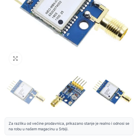
Uvećaj sliku
Za razliku od većine prodavnica, prikazano stanje je realno i odnosi se
na robu u našem magacinu u Srbiji.