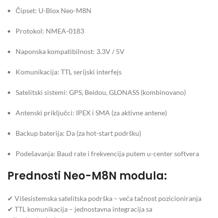
Čipset: U-Blox Neo-M8N
Protokol: NMEA-0183
Naponska kompatibilnost: 3.3V / 5V
Komunikacija: TTL serijski interfejs
Satelitski sistemi: GPS, Beidou, GLONASS (kombinovano)
Antenski priključci: IPEX i SMA (za aktivne antene)
Backup baterija: Da (za hot-start podršku)
Podešavanja: Baud rate i frekvencija putem u-center softvera
Prednosti Neo-M8N modula:
✔ Višesistemska satelitska podrška – veća tačnost pozicioniranja
✔ TTL komunikacija – jednostavna integracija sa