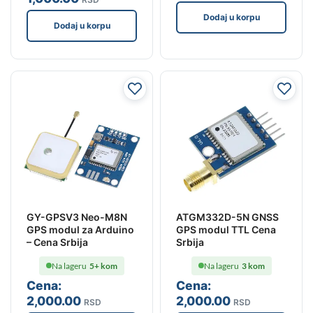
Dodaj u korpu
Dodaj u korpu
GY-GPSV3 Neo-M8N
ATGM332D-5N GNSS
GPS modul za Arduino
GPS modul TTL Cena
– Cena Srbija
Srbija
Na lageru
5+ kom
Na lageru
3 kom
Cena:
Cena:
2,000
.00
2,000
.00
RSD
RSD