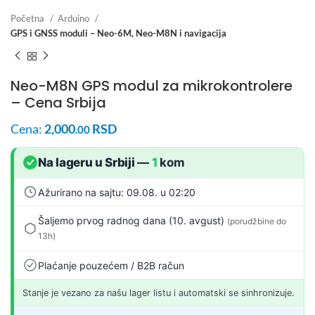
Početna
Arduino
GPS i GNSS moduli – Neo-6M, Neo-M8N i navigacija
Neo-M8N GPS modul za mikrokontrolere
– Cena Srbija
Cena:
2,000
RSD
.00
Na lageru u Srbiji
—
1
kom
Ažurirano na sajtu: 09.08. u 02:20
Šaljemo prvog radnog dana (10. avgust)
(porudžbine do
13h)
Plaćanje pouzećem / B2B račun
Stanje je vezano za našu lager listu i automatski se sinhronizuje.