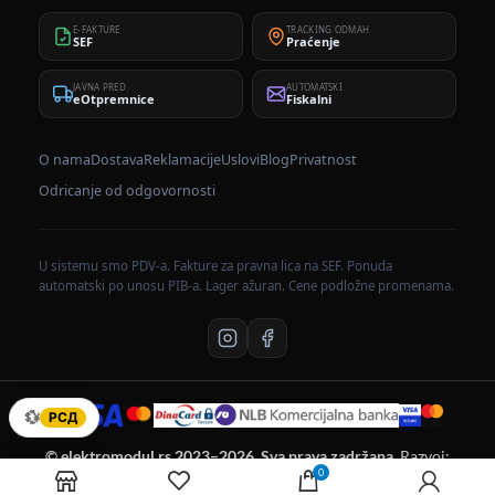
E-FAKTURE
TRACKING ODMAH
SEF
Praćenje
JAVNA PRED.
AUTOMATSKI
eOtpremnice
Fiskalni
O nama
Dostava
Reklamacije
Uslovi
Blog
Privatnost
Odricanje od odgovornosti
U sistemu smo PDV-a. Fakture za pravna lica na SEF. Ponuda
automatski po unosu PIB-a. Lager ažuran. Cene podložne promenama.
💱
РСД
© elektromodul.rs 2023–2026. Sva prava zadržana.
Razvoj:
elektromodul tim.
0