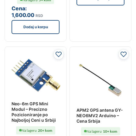
Cena:
1,600
.00
RSD
Dodaj u korpu
Neo-6m GPS Mini
Modul – Precizno
APM2 GPS antena GY-
Pozicioniranje po
NEO6MV2 Arduino –
Najboljoj Ceni u Srbiji
Cena Srbija
Na lageru
20+ kom
Na lageru
10+ kom