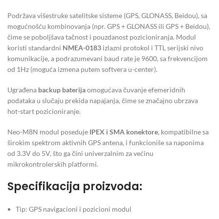
Podržava višestruke satelitske sisteme (GPS, GLONASS, Beidou), sa
mogućnošću kombinovanja (npr. GPS + GLONASS ili GPS + Beidou),
čime se poboljšava tačnost i pouzdanost pozicioniranja. Modul
koristi standardni
NMEA-0183
izlazni protokol i TTL serijski nivo
komunikacije, a podrazumevani baud rate je 9600, sa frekvencijom
od 1Hz (moguća izmena putem softvera u-center).
Ugrađena
backup baterija
omogućava čuvanje efemeridnih
podataka u slučaju prekida napajanja, čime se značajno ubrzava
hot-start pozicioniranje.
Neo-M8N modul poseduje
IPEX i SMA konektore
, kompatibilne sa
širokim spektrom aktivnih GPS antena, i funkcioniše sa naponima
od 3.3V do 5V, što ga čini univerzalnim za većinu
mikrokontrolerskih platformi.
Specifikacija proizvoda:
Tip: GPS navigacioni i pozicioni modul