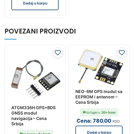
Dodaj u korpu
POVEZANI PROIZVODI
NEO-6M GPS modul sa
EEPROM i antenom –
Cena Srbija
ATGM336H GPS+BDS
Na lageru
20+ kom
GNSS modul
navigacija – Cena
Cena:
780
.00
RSD
Srbija
Dodaj u korpu
Na lageru
5+ kom