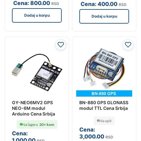
Cena:
800
.00
Cena:
400
.00
RSD
RSD
Dodaj u korpu
Dodaj u korpu
GY-NEO6MV2 GPS
BN-880 GPS GLONASS
NEO-6M modul
modul TTL Cena Srbija
Arduino Cena Srbija
Na upit
Na lageru
20+ kom
Cena:
Cena:
3,000
.00
RSD
1,000
.00
RSD