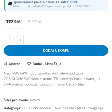
96%
Isporučenost paketa danas za sutra:
🚚
Realan uzorak zadnjih 100 isporučenih pošiljki · 09.08.2026
TEŽINA
0.006 kg
DODAJ U KORPU
Uporedi
Dodaj u Listu Želja
Neo-M8N GPS modul za mikrokontrolere podržava
GPS/GLONASS/Beidou sisteme, TTL interfejs, backup bateriju i
SMA antenu – pouzdano pozicioniranje. Cena Srbija.
Šifra proizvoda:
A3529
Kategorija:
GPS i GNSS moduli – Neo-6M, Neo-M8N i navigacija