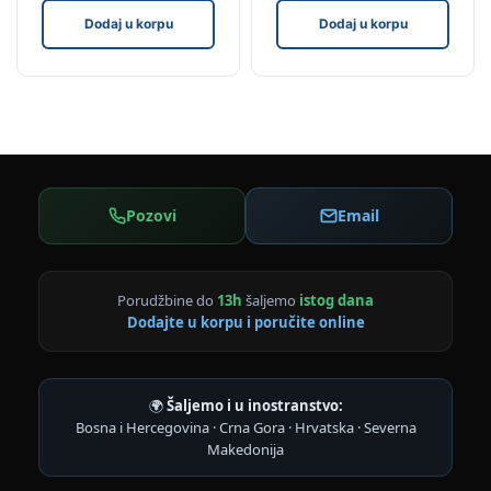
Dodaj u korpu
Dodaj u korpu
Pozovi
Email
Porudžbine do
13h
šaljemo
istog dana
Dodajte u korpu i poručite online
🌍
Šaljemo i u inostranstvo:
Bosna i Hercegovina · Crna Gora · Hrvatska · Severna
Makedonija