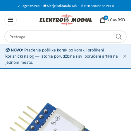
✓ Lager
ažuran
·
🚚 Slanje
isti dan
do 13h
·
📄 B2B ponude po PIB-u
0
/
0
RSD
.00
📦 NOVO:
Praćenje pošiljke korak po korak i prošireni
✕
ℹ️
korisnički nalog — istorija porudžbina i svi poručeni artikli na
jednom mestu.