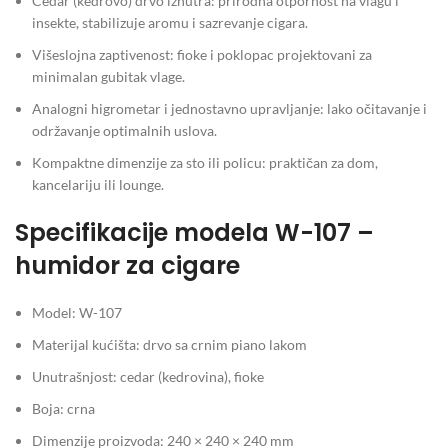
Cedar (kedrovo) drvo iznutra: prirodna otpornost na vlagu i
insekte, stabilizuje aromu i sazrevanje cigara.
Višeslojna zaptivenost: fioke i poklopac projektovani za
minimalan gubitak vlage.
Analogni higrometar i jednostavno upravljanje: lako očitavanje i
održavanje optimalnih uslova.
Kompaktne dimenzije za sto ili policu: praktičan za dom,
kancelariju ili lounge.
Specifikacije modela W-107 –
humidor za cigare
Model: W-107
Materijal kućišta: drvo sa crnim piano lakom
Unutrašnjost: cedar (kedrovina), fioke
Boja: crna
Dimenzije proizvoda: 240 × 240 × 240 mm