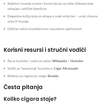
Stabilno čuvanje arome i konstrukcija sa cedar fiokama koje
odvajaju različite blendove.
Elegantna kutija koja se uklapa u svaki enterijer – ured, dnevna
soba ili lounge.
Odličan odnos kvalitet/cena i pouzdana zaptivenost.
Korisni resursi i stručni vodiči
Šta je humidor i zašto je važan:
Wikipedia – Humidor
Vodič za “seasoning” humidora:
Cigar Aficionado
Rešenja za regulaciju vlage:
Boveda
Česta pitanja
Koliko cigara staje?