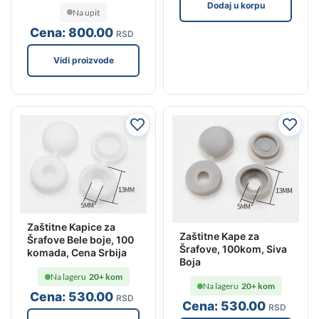
Dodaj u korpu
Na upit
Cena:
800
.00
RSD
Vidi proizvode
Zaštitne Kapice za
Zaštitne Kape za
Šrafove Bele boje, 100
Šrafove, 100kom, Siva
komada, Cena Srbija
Boja
Na lageru
20+ kom
Na lageru
20+ kom
Cena:
530
.00
RSD
Cena:
530
.00
RSD