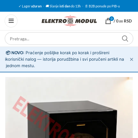
✓ Lager
ažuran
·
🚚 Slanje
isti dan
do 13h
·
📄 B2B ponude po PIB-u
0
/
0
RSD
.00
📦 NOVO:
Praćenje pošiljke korak po korak i prošireni
✕
ℹ️
korisnički nalog — istorija porudžbina i svi poručeni artikli na
jednom mestu.