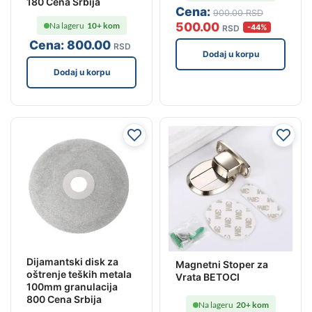
180 Cena Srbija
Cena:
900
.00
RSD
500
.00
Na lageru
10+ kom
-44%
RSD
Cena:
800
.00
RSD
Dodaj u korpu
Dodaj u korpu
Dijamantski disk za
Magnetni Stoper za
oštrenje teških metala
Vrata BETOCI
100mm granulacija
800 Cena Srbija
Na lageru
20+ kom