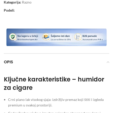
Kategorija:
Razno
Podeli:
OPIS
Ključne karakteristike – humidor
za cigare
Crni piano lak visokog sjaja: izdržljiv premaz koji štiti i izgleda
premium u svakoj prostoriji.