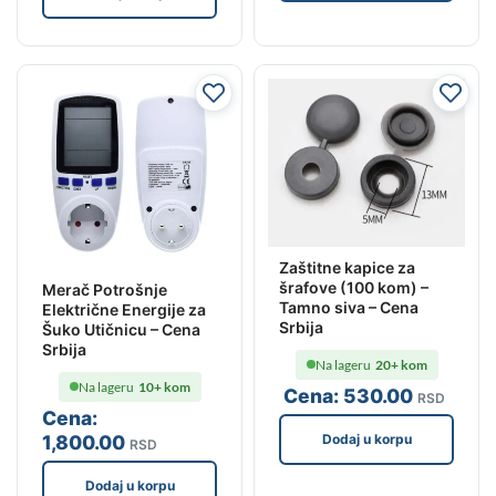
Zaštitne kapice za
šrafove (100 kom) –
Merač Potrošnje
Tamno siva – Cena
Električne Energije za
Srbija
Šuko Utičnicu – Cena
Srbija
Na lageru
20+ kom
Na lageru
10+ kom
Cena:
530
.00
RSD
Cena:
Dodaj u korpu
1,800
.00
RSD
Dodaj u korpu