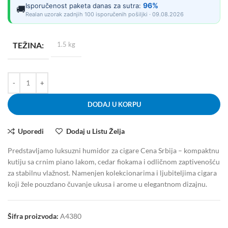
96%
Isporučenost paketa danas za sutra:
🚚
Realan uzorak zadnjih 100 isporučenih pošiljki · 09.08.2026
TEŽINA
1.5 kg
DODAJ U KORPU
Uporedi
Dodaj u Listu Želja
Predstavljamo luksuzni humidor za cigare Cena Srbija – kompaktnu
kutiju sa crnim piano lakom, cedar fiokama i odličnom zaptivenošću
za stabilnu vlažnost. Namenjen kolekcionarima i ljubiteljima cigara
koji žele pouzdano čuvanje ukusa i arome u elegantnom dizajnu.
Šifra proizvoda:
A4380