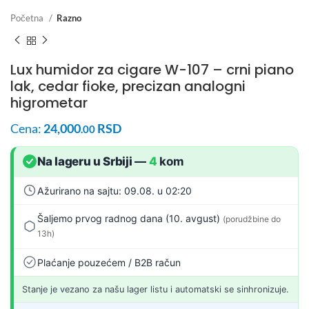
Početna
Razno
Lux humidor za cigare W-107 – crni piano
lak, cedar fioke, precizan analogni
higrometar
Cena:
24,000
RSD
.00
Na lageru u Srbiji
—
4
kom
Ažurirano na sajtu: 09.08. u 02:20
Šaljemo prvog radnog dana (10. avgust)
(porudžbine do
13h)
Plaćanje pouzećem / B2B račun
Stanje je vezano za našu lager listu i automatski se sinhronizuje.