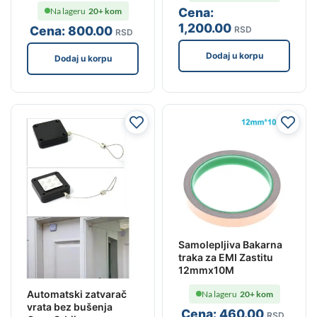
Cena:
Na lageru
20+ kom
1,200
.00
Cena:
800
.00
RSD
RSD
Dodaj u korpu
Dodaj u korpu
Samolepljiva Bakarna
traka za EMI Zastitu
12mmx10M
Automatski zatvarač
Na lageru
20+ kom
vrata bez bušenja
Cena:
460
.00
RSD