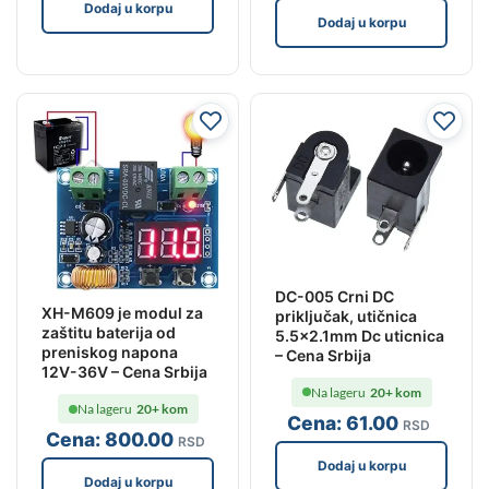
Dodaj u korpu
Dodaj u korpu
DC-005 Crni DC
XH-M609 je modul za
priključak, utičnica
zaštitu baterija od
5.5×2.1mm Dc uticnica
preniskog napona
– Cena Srbija
12V-36V – Cena Srbija
Na lageru
20+ kom
Na lageru
20+ kom
Cena:
61
.00
RSD
Cena:
800
.00
RSD
Dodaj u korpu
Dodaj u korpu