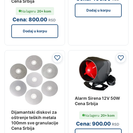
Cena Srbija
Dodaj u korpu
Na lageru
20+ kom
Cena:
800
.00
RSD
Dodaj u korpu
Alarm Sirena 12V 50W
Cena Srbija
Dijamantski diskovi za
Na lageru
20+ kom
oštrenje teških metala
100mm sve granulacije
Cena:
900
.00
RSD
Cena Srbija