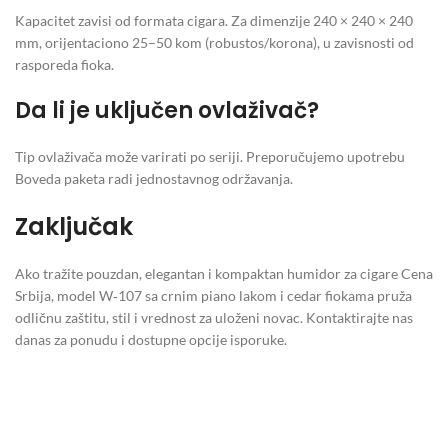
Kapacitet zavisi od formata cigara. Za dimenzije 240 × 240 × 240
mm, orijentaciono 25–50 kom (robustos/korona), u zavisnosti od
rasporeda fioka.
Da li je uključen ovlaživač?
Tip ovlaživača može varirati po seriji. Preporučujemo upotrebu
Boveda paketa radi jednostavnog održavanja.
Zaključak
Ako tražite pouzdan, elegantan i kompaktan humidor za cigare Cena
Srbija, model W‑107 sa crnim piano lakom i cedar fiokama pruža
odličnu zaštitu, stil i vrednost za uloženi novac. Kontaktirajte nas
danas za ponudu i dostupne opcije isporuke.