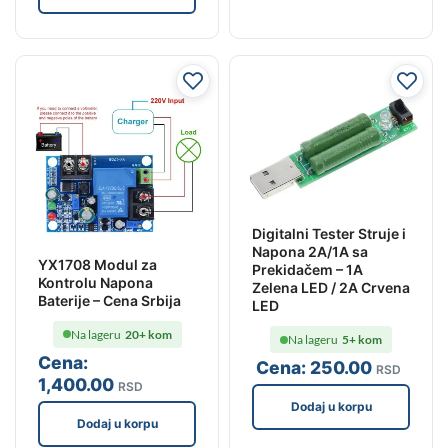
Digitalni Tester Struje i
Napona 2A/1A sa
YX1708 Modul za
Prekidačem – 1A
Kontrolu Napona
Zelena LED / 2A Crvena
Baterije – Cena Srbija
LED
Na lageru
20+ kom
Na lageru
5+ kom
Cena:
Cena:
250
.00
RSD
1,400
.00
RSD
Dodaj u korpu
Dodaj u korpu