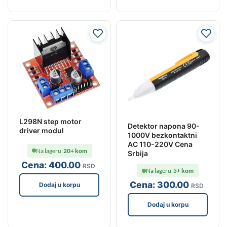
L298N step motor
Detektor napona 90-
driver modul
1000V bezkontaktni
AC 110-220V Cena
Na lageru
20+ kom
Srbija
Cena:
400
.00
RSD
Na lageru
5+ kom
Cena:
300
.00
Dodaj u korpu
RSD
Dodaj u korpu