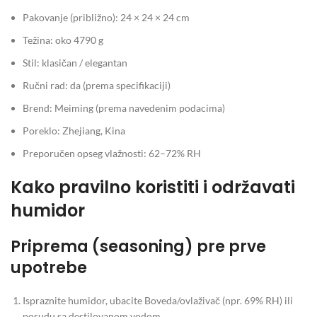
Pakovanje (približno): 24 × 24 × 24 cm
Težina: oko 4790 g
Stil: klasičan / elegantan
Ručni rad: da (prema specifikaciji)
Brend: Meiming (prema navedenim podacima)
Poreklo: Zhejiang, Kina
Preporučen opseg vlažnosti: 62–72% RH
Kako pravilno koristiti i održavati
humidor
Priprema (seasoning) pre prve
upotrebe
Ispraznite humidor, ubacite Boveda/ovlaživač (npr. 69% RH) ili
posudu sa destilovanom vodom.