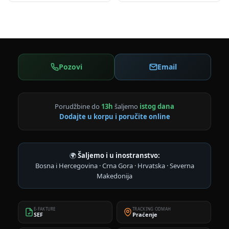
Pozovi
Email
Porudžbine do
13h
šaljemo
istog dana
Dodajte u korpu i poručite online
🌍
Šaljemo i u inostranstvo:
Bosna i Hercegovina · Crna Gora · Hrvatska · Severna
Makedonija
E-FAKTURE
TRACKING ODMAH
SEF
Praćenje