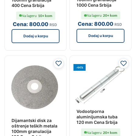
1000 Cena Srbija
400 Cena Srbija
Na lageru
20+ kom
Na lageru
10+ kom
Cena:
800
.00
Cena:
800
.00
RSD
RSD
Dodaj u korpu
Dodaj u korpu
-44%
Vodootporna
aluminijumska tuba
Dijamantski disk za
120 mm Cena Srbija
oštrenje teških metala
100mm granulacija
Na lageru
20+ kom